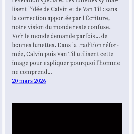
lisent l’idée de Cal­vin et de Van Til : sans
la cor­rec­tion appor­tée par l’Écriture,
notre vision du monde reste confuse.
Voir le monde demande par­fois… de
bonnes lunettes. Dans la tra­di­tion réfor­
mée, Cal­vin puis Van Til uti­lisent cette
image pour expli­quer pour­quoi l’homme
ne com­prend…
20 mars 2026