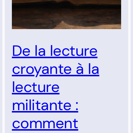
De la lecture
croyante à la
lecture
militante :
comment