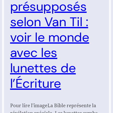
présupposés
selon Van Til :
voir le monde
avec les
lunettes de
l’Écriture
Pour lire l’i­mageLa Bible repré­sente la
révé­la­tion spé­ciale. Les lunettes sym­bo­