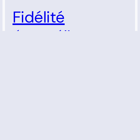
Fidélité
évangélique et
foi réformée
confessante
face à la
modernité
Analyse théologique sur l’identité