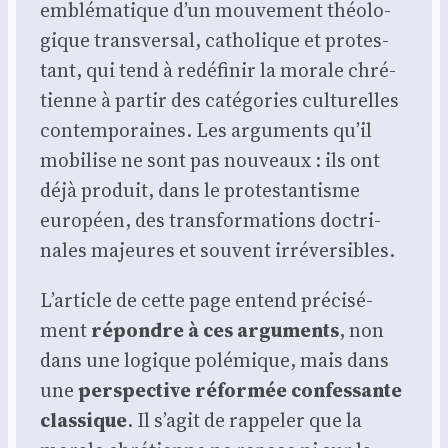
emblé­ma­tique d’un mou­ve­ment théo­lo­
gique trans­ver­sal, catho­lique et pro­tes­
tant, qui tend à redé­fi­nir la morale chré­
tienne à par­tir des caté­go­ries cultu­relles
contem­po­raines. Les argu­ments qu’il
mobi­lise ne sont pas nou­veaux : ils ont
déjà pro­duit, dans le pro­tes­tan­tisme
euro­péen, des trans­for­ma­tions doc­tri­
nales majeures et sou­vent irré­ver­sibles.
L’article de cette page entend pré­ci­sé­
ment
répondre à ces argu­ments
, non
dans une logique polé­mique, mais dans
une
pers­pec­tive réfor­mée confes­sante
clas­sique
. Il s’agit de rap­pe­ler que la