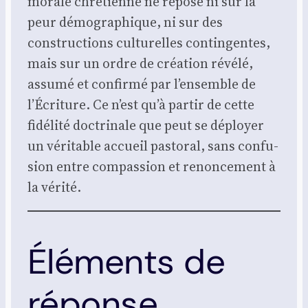
morale chré­tienne ne repose ni sur la
peur démo­gra­phique, ni sur des
construc­tions cultu­relles contin­gentes,
mais sur un ordre de créa­tion révé­lé,
assu­mé et confir­mé par l’ensemble de
l’Écriture. Ce n’est qu’à par­tir de cette
fidé­li­té doc­tri­nale que peut se déployer
un véri­table accueil pas­to­ral, sans confu­
sion entre com­pas­sion et renon­ce­ment à
la véri­té.
Éléments de
réponse