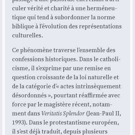
cu­ler véri­té et cha­ri­té à une her­mé­neu­
tique qui tend à subor­don­ner la norme
biblique à l’évolution des repré­sen­ta­tions
cultu­relles.
Ce phé­no­mène tra­verse l’ensemble des
confes­sions his­to­riques. Dans le catho­li­
cisme, il s’exprime par une remise en
ques­tion crois­sante de la loi natu­relle et
de la caté­go­rie d’« actes intrin­sè­que­ment
désor­don­nés », pour­tant réaf­fir­mée avec
force par le magis­tère récent, notam­
ment dans
Veri­ta­tis Splen­dor
(Jean-Paul II,
1993). Dans le pro­tes­tan­tisme euro­péen,
il s’est déjà tra­duit, depuis plu­sieurs