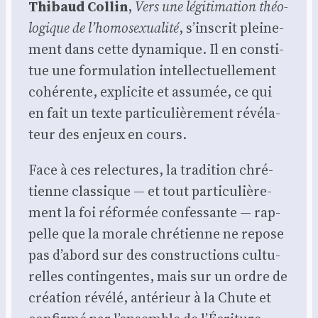
Thi­baud Col­lin
,
Vers une légi­ti­ma­tion théo­
lo­gique de l’homosexualité
, s’inscrit plei­ne­
ment dans cette dyna­mique. Il en consti­
tue une for­mu­la­tion intel­lec­tuel­le­ment
cohé­rente, expli­cite et assu­mée, ce qui
en fait un texte par­ti­cu­liè­re­ment révé­la­
teur des enjeux en cours.
Face à ces relec­tures, la tra­di­tion chré­
tienne clas­sique — et tout par­ti­cu­liè­re­
ment la foi réfor­mée confes­sante — rap­
pelle que la morale chré­tienne ne repose
pas d’abord sur des construc­tions cultu­
relles contin­gentes, mais sur un ordre de
créa­tion révé­lé, anté­rieur à la Chute et