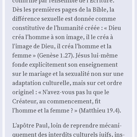
confir­mé par l’ensemble de l’Écriture.
Dès les pre­mières pages de la Bible, la
dif­fé­rence sexuelle est don­née comme
consti­tu­tive de l’humanité créée : « Dieu
créa l’homme à son image, il le créa à
l’image de Dieu, il créa l’homme et la
femme » (Genèse 1.27). Jésus lui-même
fonde expli­ci­te­ment son ensei­gne­ment
sur le mariage et la sexua­li­té non sur une
adap­ta­tion cultu­relle, mais sur cet ordre
ori­gi­nel : « N’avez-vous pas lu que le
Créa­teur, au com­men­ce­ment, fit
l’homme et la femme ? » (Mat­thieu 19.4).
L’apôtre Paul, loin de reprendre méca­ni­
que­ment des inter­dits cultu­rels juifs, ins­