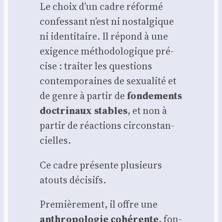
Le choix d’un cadre réfor­mé
confes­sant n’est ni nos­tal­gique
ni iden­ti­taire. Il répond à une
exi­gence métho­do­lo­gique pré­
cise : trai­ter les ques­tions
contem­po­raines de sexua­li­té et
de genre à par­tir de
fon­de­ments
doc­tri­naux stables
, et non à
par­tir de réac­tions cir­cons­tan­
cielles.
Ce cadre pré­sente plu­sieurs
atouts déci­sifs.
Pre­miè­re­ment, il offre une
anthro­po­lo­gie cohé­rente
, fon­