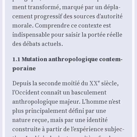
ment trans­for­mé, mar­qué par un dépla­
ce­ment pro­gres­sif des sources d’autorité
morale. Com­prendre ce contexte est
indis­pen­sable pour sai­sir la por­tée réelle
des débats actuels.
1.1 Muta­tion anthro­po­lo­gique contem­
po­raine
Depuis la seconde moi­tié du XXᵉ siècle,
l’Occident connaît un bas­cu­le­ment
anthro­po­lo­gique majeur. L’homme n’est
plus prin­ci­pa­le­ment défi­ni par une
nature reçue, mais par une iden­ti­té
construite à par­tir de l’expérience sub­jec­