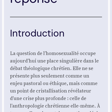
Introduction
La ques­tion de l’homosexualité occupe
aujourd’hui une place sin­gu­lière dans le
débat théo­lo­gique chré­tien. Elle ne se
pré­sente plus seule­ment comme un
enjeu pas­to­ral ou éthique, mais comme
un point de cris­tal­li­sa­tion révé­la­teur
d’une crise plus pro­fonde : celle de
l’anthropologie chré­tienne elle-même. À