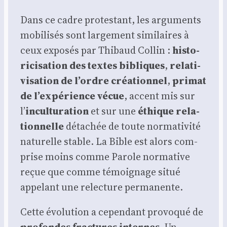
Dans ce cadre pro­tes­tant, les argu­ments
mobi­li­sés sont lar­ge­ment simi­laires à
ceux expo­sés par Thi­baud Col­lin :
his­to­
ri­ci­sa­tion des textes bibliques
,
rela­ti­
vi­sa­tion de l’ordre créa­tion­nel
,
pri­mat
de l’expérience vécue
, accent mis sur
l’
incul­tu­ra­tion
et sur une
éthique rela­
tion­nelle
déta­chée de toute nor­ma­ti­vi­té
natu­relle stable. La Bible est alors com­
prise moins comme Parole nor­ma­tive
reçue que comme témoi­gnage situé
appe­lant une relec­ture per­ma­nente.
Cette évo­lu­tion a cepen­dant pro­vo­qué de
pro­fondes frac­tures internes
. Un