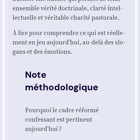
ensemble véri­té doc­tri­nale, clar­té intel­
lec­tuelle et véri­table cha­ri­té pas­to­rale.
À lire pour com­prendre ce qui est réel­le­
ment en jeu aujourd’hui, au-delà des slo­
gans et des émo­tions.
Note
méthodologique
Pour­quoi le cadre réfor­mé
confes­sant est per­ti­nent
aujourd’hui ?