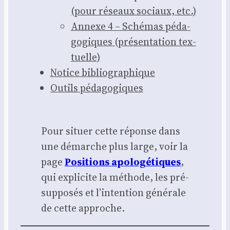
(pour réseaux sociaux, etc.)
Annexe 4 – Sché­mas péda­
go­giques (pré­sen­ta­tion tex­
tuelle)
Notice biblio­gra­phique
Outils péda­go­giques
Pour situer cette réponse dans
une démarche plus large, voir la
page
Posi­tions apo­lo­gé­tiques
,
qui expli­cite la méthode, les pré­
sup­po­sés et l’intention géné­rale
de cette approche.