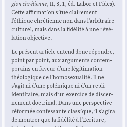
gion chré­tienne
, II, 8, 1, éd. Labor et Fides).
Cette affir­ma­tion situe clai­re­ment
l’éthique chré­tienne non dans l’arbitraire
cultu­rel, mais dans la fidé­li­té à une révé­
la­tion objec­tive.
Le pré­sent article entend donc répondre,
point par point, aux argu­ments contem­
po­rains en faveur d’une légi­ti­ma­tion
théo­lo­gique de l’homosexualité. Il ne
s’agit ni d’une polé­mique ni d’un repli
iden­ti­taire, mais d’un exer­cice de dis­cer­
ne­ment doc­tri­nal. Dans une pers­pec­tive
réfor­mée confes­sante clas­sique, il s’agira
de mon­trer que la fidé­li­té à l’Écriture,