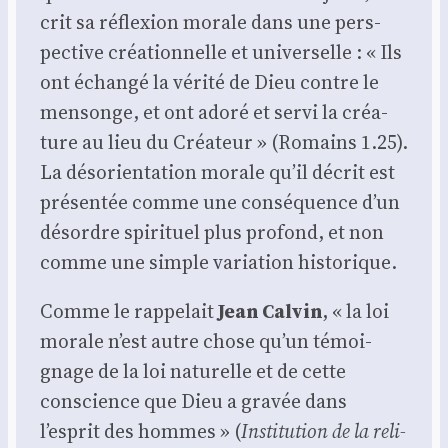
crit sa réflexion morale dans une pers­
pec­tive créa­tion­nelle et uni­ver­selle : « Ils
ont échan­gé la véri­té de Dieu contre le
men­songe, et ont ado­ré et ser­vi la créa­
ture au lieu du Créa­teur » (Romains 1.25).
La déso­rien­ta­tion morale qu’il décrit est
pré­sen­tée comme une consé­quence d’un
désordre spi­ri­tuel plus pro­fond, et non
comme une simple varia­tion his­to­rique.
Comme le rap­pe­lait
Jean Cal­vin
, « la loi
morale n’est autre chose qu’un témoi­
gnage de la loi natu­relle et de cette
conscience que Dieu a gra­vée dans
l’esprit des hommes » (
Ins­ti­tu­tion de la reli­