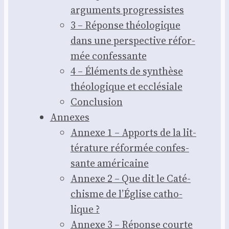
argu­ments pro­gres­sistes
3 – Réponse théo­lo­gique
dans une pers­pec­tive réfor­
mée confes­sante
4 – Élé­ments de syn­thèse
théo­lo­gique et ecclé­siale
Conclu­sion
Annexes
Annexe 1 – Apports de la lit­
té­ra­ture réfor­mée confes­
sante amé­ri­caine
Annexe 2 – Que dit le Caté­
chisme de l’É­glise catho­
lique ?
Annexe 3 – Réponse courte