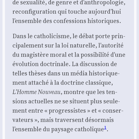
de sexua­li­té, de genre et d’anthropologie,
recon­fi­gu­ra­tion qui touche aujourd’hui
l’ensemble des confes­sions his­to­riques.
Dans le catho­li­cisme, le débat porte prin­
ci­pa­le­ment sur la loi natu­relle, l’autorité
du magis­tère moral et la pos­si­bi­li­té d’une
évo­lu­tion doc­tri­nale. La dis­cus­sion de
telles thèses dans un média his­to­ri­que­
ment atta­ché à la doc­trine clas­sique,
L’Homme Nou­veau
, montre que les ten­
sions actuelles ne se situent plus seule­
ment entre « pro­gres­sistes » et « conser­
va­teurs », mais tra­versent désor­mais
1
l’ensemble du pay­sage catho­lique
.