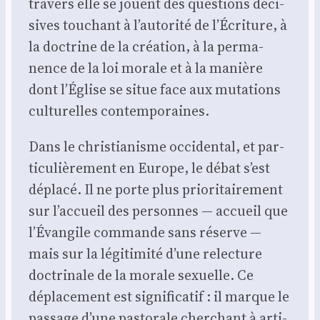
tra­vers elle se jouent des ques­tions déci­
sives tou­chant à l’autorité de l’Écriture, à
la doc­trine de la créa­tion, à la per­ma­
nence de la loi morale et à la manière
dont l’Église se situe face aux muta­tions
cultu­relles contem­po­raines.
Dans le chris­tia­nisme occi­den­tal, et par­
ti­cu­liè­re­ment en Europe, le débat s’est
dépla­cé. Il ne porte plus prio­ri­tai­re­ment
sur l’accueil des per­sonnes — accueil que
l’Évangile com­mande sans réserve —
mais sur la légi­ti­mi­té d’une relec­ture
doc­tri­nale de la morale sexuelle. Ce
dépla­ce­ment est signi­fi­ca­tif : il marque le
pas­sage d’une pas­to­rale cher­chant à arti­