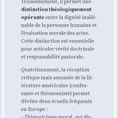
Troi­siè­me­ment, il per­met une
dis­tinc­tion théo­lo­gi­que­ment
opé­rante
entre la digni­té inalié­
nable de la per­sonne humaine et
l’évaluation morale des actes.
Cette dis­tinc­tion est essen­tielle
pour arti­cu­ler véri­té doc­tri­nale
et res­pon­sa­bi­li­té pas­to­rale.
Qua­triè­me­ment, la récep­tion
cri­tique mais assu­mée de la lit­
té­ra­ture amé­ri­caine (confes­
sante et théo­no­miste) per­met
d’éviter deux écueils fré­quents
en Europe :
– l’historicisme moral, qui dis­