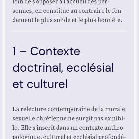
loin de s’opposer à l’accueil des per­
sonnes, en consti­tue au contraire le fon­
de­ment le plus solide et le plus hon­nête.
1 – Contexte
doctrinal, ecclésial
et culturel
La relec­ture contem­po­raine de la morale
sexuelle chré­tienne ne sur­git pas ex nihi­
lo. Elle s’inscrit dans un contexte anthro­
po­lo­gique, cultu­rel et ecclé­sial pro­fon­dé­