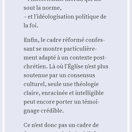
sout la norme,
– et l’idéologisation poli­tique de
la foi.
Enfin, le cadre réfor­mé confes­
sant se montre par­ti­cu­liè­re­
ment adap­té à un contexte post-
chré­tien. Là où l’Église n’est plus
sou­te­nue par un consen­sus
cultu­rel, seule une théo­lo­gie
claire, enra­ci­née et intel­li­gible
peut encore por­ter un témoi­
gnage cré­dible.
Ce n’est donc pas un cadre de