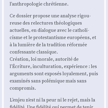
l’anthropologie chré­tienne.
Ce dos­sier pro­pose une ana­lyse rigou­
reuse des relec­tures théo­lo­giques
actuelles, en dia­logue avec le catho­li­
cisme et le pro­tes­tan­tisme euro­péens, et
à la lumière de la tra­di­tion réfor­mée
confes­sante clas­sique.
Créa­tion, loi morale, auto­ri­té de
l’Écriture, incul­tu­ra­tion, expé­rience : les
argu­ments sont expo­sés loya­le­ment, puis
exa­mi­nés sans polé­mique mais sans
com­pro­mis.
L’enjeu n’est ni la peur ni le rejet, mais la
fidé­li­té. Une fidé­li­té qui per­met de tenir