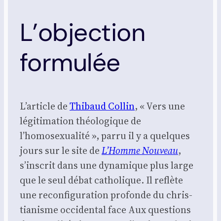
L’objection
formulée
L’article de
Thi­baud Col­lin
, « Vers une
légi­ti­ma­tion théo­lo­gique de
l’homosexualité », par­ru il y a quelques
jours sur le site de
L’Homme Nou­veau
,
s’inscrit dans une dyna­mique plus large
que le seul débat catho­lique. Il reflète
une recon­fi­gu­ra­tion pro­fonde du chris­
tia­nisme occi­den­tal face Aux ques­tions