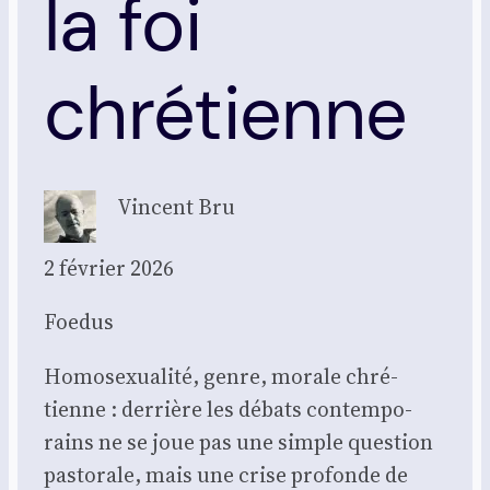
la foi
chrétienne
Vincent Bru
2 février 2026
Foe­dus
Homo­sexua­li­té, genre, morale chré­
tienne : der­rière les débats contem­po­
rains ne se joue pas une simple ques­tion
pas­to­rale, mais une crise pro­fonde de