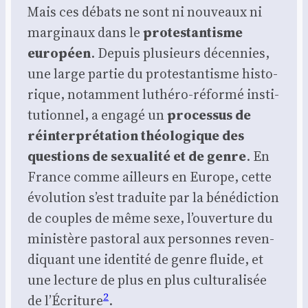
Mais ces débats ne sont ni nou­veaux ni
mar­gi­naux dans le
pro­tes­tan­tisme
euro­péen
. Depuis plu­sieurs décen­nies,
une large par­tie du pro­tes­tan­tisme his­to­
rique, notam­ment luthé­ro-réfor­mé ins­ti­
tu­tion­nel, a enga­gé un
pro­ces­sus de
réin­ter­pré­ta­tion théo­lo­gique des
ques­tions de sexua­li­té et de genre
. En
France comme ailleurs en Europe, cette
évo­lu­tion s’est tra­duite par la béné­dic­tion
de couples de même sexe, l’ouverture du
minis­tère pas­to­ral aux per­sonnes reven­
di­quant une iden­ti­té de genre fluide, et
une lec­ture de plus en plus cultu­ra­li­sée
2
de l’Écriture
.