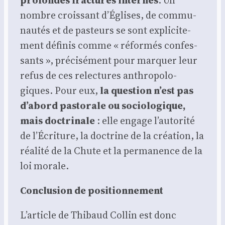
nombre crois­sant d’Églises, de com­mu­
nau­tés et de pas­teurs se sont expli­ci­te­
ment défi­nis comme « réfor­més confes­
sants », pré­ci­sé­ment pour mar­quer leur
refus de ces relec­tures anthro­po­lo­
giques. Pour eux,
la ques­tion n’est pas
d’abord pas­to­rale ou socio­lo­gique,
mais doc­tri­nale
: elle engage l’autorité
de l’Écriture, la doc­trine de la créa­tion, la
réa­li­té de la Chute et la per­ma­nence de la
loi morale.
Conclu­sion de posi­tion­ne­ment
L’article de Thi­baud Col­lin est donc