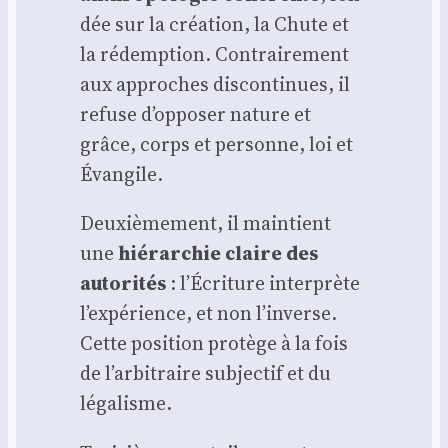
dée sur la créa­tion, la Chute et
la rédemp­tion. Contrai­re­ment
aux approches dis­con­ti­nues, il
refuse d’opposer nature et
grâce, corps et per­sonne, loi et
Évan­gile.
Deuxiè­me­ment, il main­tient
une
hié­rar­chie claire des
auto­ri­tés
: l’Écriture inter­prète
l’expérience, et non l’inverse.
Cette posi­tion pro­tège à la fois
de l’arbitraire sub­jec­tif et du
léga­lisme.