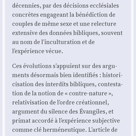
décen­nies, par des déci­sions ecclé­siales
concrètes enga­geant la béné­dic­tion de
couples de même sexe et une relec­ture
exten­sive des don­nées bibliques, sou­vent
au nom de l’inculturation et de
l’expérience vécue.
Ces évo­lu­tions s’appuient sur des argu­
ments désor­mais bien iden­ti­fiés : his­to­ri­
ci­sa­tion des inter­dits bibliques, contes­ta­
tion de la notion de « contre-nature »,
rela­ti­vi­sa­tion de l’ordre créa­tion­nel,
argu­ment du silence des Évan­giles, et
pri­mat accor­dé à l’expérience sub­jec­tive
comme clé her­mé­neu­tique. L’article de