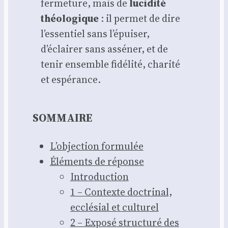
fer­me­ture, mais de
luci­di­té
théo­lo­gique
: il per­met de dire
l’essentiel sans l’épuiser,
d’éclairer sans assé­ner, et de
tenir ensemble fidé­li­té, cha­ri­té
et espé­rance.
SOMMAIRE
L’ob­jec­tion for­mu­lée
Élé­ments de réponse
Intro­duc­tion
1 – Contexte doc­tri­nal,
ecclé­sial et cultu­rel
2 – Expo­sé struc­tu­ré des