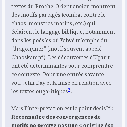
textes du Proche-Orient ancien montrent
des motifs par­ta­gés (com­bat contre le
chaos, monstres marins, etc.) qui
éclairent le lan­gage biblique, notam­ment
dans les poé­sies où Yah­vé triomphe du
“dragon/mer” (motif sou­vent appe­lé
Chaos­kampf). Les décou­vertes d’Ugarit
ont été déter­mi­nantes pour com­prendre
ce contexte. Pour une entrée savante,
voir John Day et la mise en rela­tion avec
7
les textes ouga­ri­tiques
.
Mais l’interprétation est le point déci­sIf :
Recon­naître des conver­gences de
motifs ne prouve pas une « ori­gine éso­