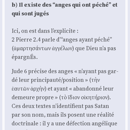
b) Il existe des “anges qui ont péché” et
qui sont jugés
Ici, on est dans l’explicite :
2 Pierre 2.4 parle d’“anges ayant péché”
(ἁμαρτησάντων ἀγγέλων) que Dieu n’a pas
épar­gnÉs.
Jude 6 pré­cise des anges « n’ayant pas gar­
dé leur principauté/position » (τὴν
ἑαυτῶν ἀρχὴν) et ayant « aban­don­né leur
demeure propre » (τὸ ἴδιον οἰκητήριον).
Ces deux textes n’identifient pas Satan
par son nom, mais ils posent une réa­li­té
doc­tri­nale : il y a une défec­tion angé­lique