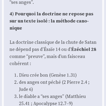
“ses anges”.
4) Pour­quoi la doc­trine ne repose pas
sur un texte iso­lé : la méthode cano­
nique
La doc­trine clas­sique de la chute de Satan
ne dépend pas d’Ésaïe 14 ou d’
Ézé­chiel 28
comme “preuve”, mais d’un fais­ceau
cohé­rent :
Dieu crée bon (Genèse 1.31)
des anges ont péché (2 Pierre 2.4 ;
Jude 6)
le diable a “ses anges” (Mat­thieu
25.41 ; Apo­ca­lypse 12.7–9)