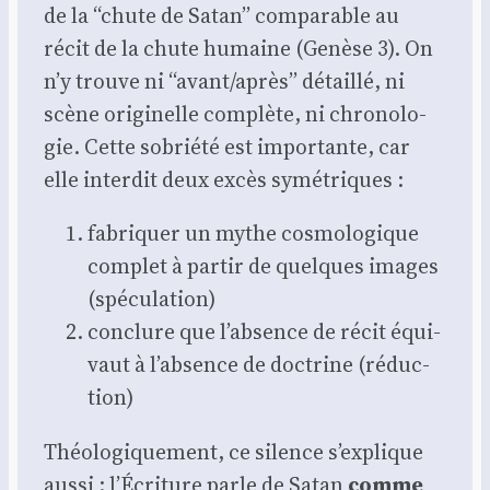
de la “chute de Satan” com­pa­rable au
récit de la chute humaine (Genèse 3). On
n’y trouve ni “avant/après” détaillé, ni
scène ori­gi­nelle com­plète, ni chro­no­lo­
gie. Cette sobrié­té est impor­tante, car
elle inter­dit deux excès symé­triques :
fabri­quer un mythe cos­mo­lo­gique
com­plet à par­tir de quelques images
(spé­cu­la­tion)
conclure que l’absence de récit équi­
vaut à l’absence de doc­trine (réduc­
tion)
Théo­lo­gi­que­ment, ce silence s’explique
aus­si : l’Écriture parle de Satan
comme