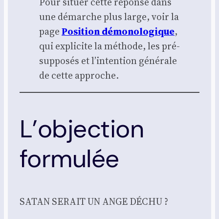
Pour situer cette réponse dans
une démarche plus large, voir la
page
Posi­tion démo­no­lo­gique
,
qui expli­cite la méthode, les pré­
sup­po­sés et l’intention géné­rale
de cette approche.
L’objection
formulée
SATAN SERAIT UN ANGE DÉCHU ?