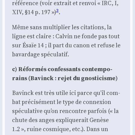
réfé­rence (voir extrait et ren­voi « IRC, I,
3
XIV, §14 p. 197 »)
.
Même sans mul­ti­plier les cita­tions, la
ligne est claire : Cal­vin ne fonde pas tout
sur Ésaïe 14 ; il part du canon et refuse le
bavar­dage spé­cu­la­tif.
c) Réfor­més confes­sants contem­po­
rains (Bavinck : rejet du gnos­ti­cisme)
Bavinck est très utile ici parce qu’il com­
bat pré­ci­sé­ment le type de connexion
spé­cu­la­tive qu’on ren­contre par­fois (« la
chute des anges expli­que­rait Genèse
1.2 », ruine cos­mique, etc.). Dans un