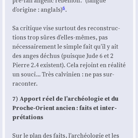
pre-fall ange­lic rebel­lion.” (langue
6
d’origine : anglaIs)
.
Sa cri­tique vise sur­tout des recons­truc­
tions trop sûres d’elles-mêmes, pas
néces­sai­re­ment le simple fait qu’il y ait
des anges déchus (puisque Jude 6 et 2
Pierre 2.4 existent). Cela rejoint en réa­li­té
un sou­ci… Très cal­vi­nien : ne pas sur-
racon­ter.
7) Apport réel de l’archéologie et du
Proche-Orient ancien : faits et inter­
pré­ta­tions
Sur le plan des faits, l’archéologie et les