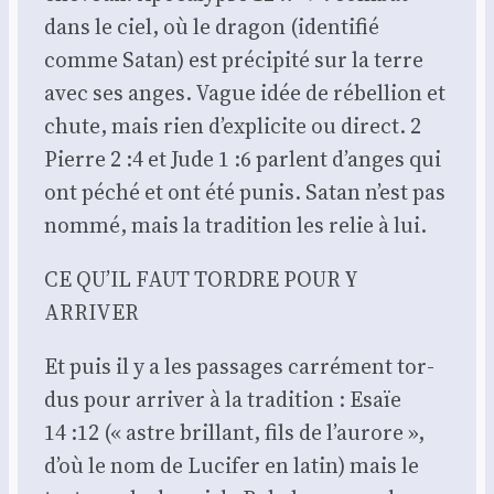
dans le ciel, où le dra­gon (iden­ti­fié
comme Satan) est pré­ci­pi­té sur la terre
avec ses anges. Vague idée de rébel­lion et
chute, mais rien d’explicite ou direct. 2
Pierre 2 :4 et Jude 1 :6 parlent d’anges qui
ont péché et ont été punis. Satan n’est pas
nom­mé, mais la tra­di­tion les relie à lui.
CE QU’IL FAUT TORDRE POUR Y
ARRIVER
Et puis il y a les pas­sages car­ré­ment tor­
dus pour arri­ver à la tra­di­tion : Esaïe
14 :12 (« astre brillant, fils de l’aurore »,
d’où le nom de Luci­fer en latin) mais le