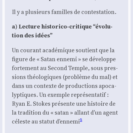
Il y a plu­sieurs familles de contes­ta­tion.
a) Lec­ture his­to­ri­co-cri­tique “évo­lu­
tion des idées”
Un cou­rant aca­dé­mique sou­tient que la
figure de « Satan enne­mi » se déve­loppe
for­te­ment au Second Temple, sous pres­
sions théo­lo­giques (pro­blème du mal) et
dans un contexte de pro­duc­tions apo­ca­
lyp­tiques. Un exemple repré­sen­ta­tif :
Ryan E. Stokes pré­sente une his­toire de
la tra­di­tion du « satan » allant d’un agent
5
céleste au sta­tut d’ennemi