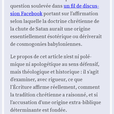
ques­tion sou­le­vée dans
un fil de dis­cus­
sion Face­book
por­tant sur l’affirmation
selon laquelle la doc­trine chré­tienne de
la chute de Satan aurait une ori­gine
essen­tiel­le­ment éso­té­rique ou déri­ve­rait
de cos­mo­go­nies baby­lo­niennes.
Le pro­pos de cet article n’est ni polé­
mique ni apo­lo­gé­tique au sens défen­sif,
mais théo­lo­gique et his­to­rique : il s’agit
d’examiner, avec rigueur, ce que
l’Écriture affirme réel­le­ment, com­ment
la tra­di­tion chré­tienne a rai­son­né, et si
l’accusation d’une ori­gine extra-biblique
déter­mi­nante est fon­dée.