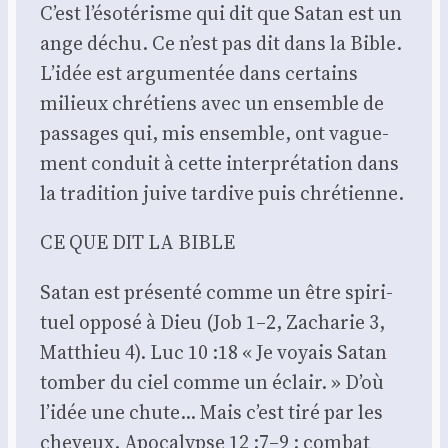
C’est l’ésotérisme qui dit que Satan est un
ange déchu. Ce n’est pas dit dans la Bible.
L’idée est argu­men­tée dans cer­tains
milieux chré­tiens avec un ensemble de
pas­sages qui, mis ensemble, ont vague­
ment conduit à cette inter­pré­ta­tion dans
la tra­di­tion juive tar­dive puis chré­tienne.
CE QUE DIT LA BIBLE
Satan est pré­sen­té comme un être spi­ri­
tuel oppo­sé à Dieu (Job 1–2, Zacha­rie 3,
Mat­thieu 4). Luc 10 :18 « Je voyais Satan
tom­ber du ciel comme un éclair. » D’où
l’idée une chute… Mais c’est tiré par les
che­veux. Apo­ca­lypse 12 :7–9 : com­bat