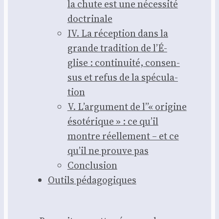
la chute est une néces­si­té
doc­tri­nale
IV. La récep­tion dans la
grande tra­di­tion de l’É­
glise : conti­nui­té, consen­
sus et refus de la spé­cu­la­
tion
V. L’ar­gu­ment de l”« ori­gine
éso­té­rique » : ce qu’il
montre réel­le­ment – et ce
qu’il ne prouve pas
Conclu­sion
Outils péda­go­giques