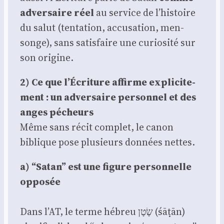
adver­saire réel
au ser­vice de l’histoire
du salut (ten­ta­tion, accu­sa­tion, men­
songe), sans satis­faire une curio­si­té sur
son ori­gine.
2) Ce que l’Écriture affirme expli­ci­te­
ment : un adver­saire per­son­nel et des
anges pécheurs
Même sans récit com­plet, le canon
biblique pose plu­sieurs don­nées nettes.
a) “Satan” est une figure per­son­nelle
oppo­sée
Dans l’AT, le terme hébreu שָׂטָן (śāṭān)