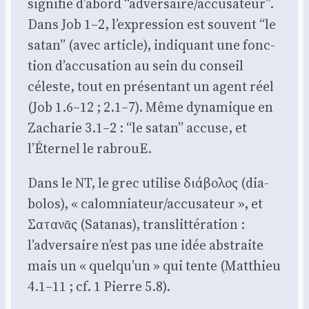
signi­fie d’abord “adversaire/accusateur”.
Dans Job 1–2, l’expression est sou­vent “le
satan” (avec article), indi­quant une fonc­
tion d’accusation au sein du conseil
céleste, tout en pré­sen­tant un agent réel
(Job 1.6–12 ; 2.1–7). Même dyna­mique en
Zacha­rie 3.1–2 : “le satan” accuse, et
l’Éternel le rabrouE.
Dans le NT, le grec uti­lise διάβολος (dia­
bo­los), « calomniateur/accusateur », et
Σατανᾶς (Sata­nas), trans­lit­té­ra­tion :
l’adversaire n’est pas une idée abs­traite
mais un « quelqu’un » qui tente (Mat­thieu
4.1–11 ; cf. 1 Pierre 5.8).