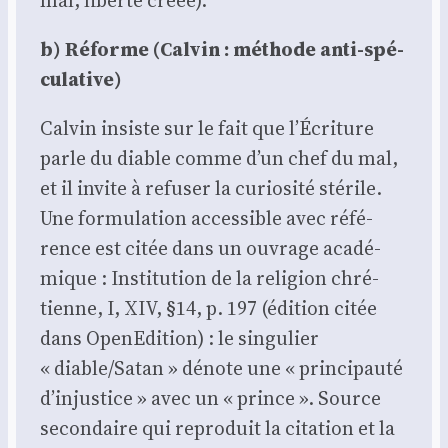
b) Réforme (Cal­vin : méthode anti-spé­
cu­la­tive)
Cal­vin insiste sur le fait que l’Écriture
parle du diable comme d’un chef du mal,
et il invite à refu­ser la curio­si­té sté­rile.
Une for­mu­la­tion acces­sible avec réfé­
rence est citée dans un ouvrage aca­dé­
mique : Ins­ti­tu­tion de la reli­gion chré­
tienne, I, XIV, §14, p. 197 (édi­tion citée
dans Ope­nE­di­tion) : le sin­gu­lier
« diable/Satan » dénote une « prin­ci­pau­té
d’injustice » avec un « prince ». Source
secon­daire qui repro­duit la cita­tion et la