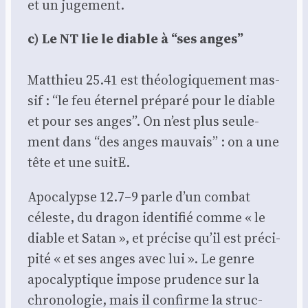
et un juge­ment.
c) Le NT lie le diable à “ses anges”
Mat­thieu 25.41 est théo­lo­gi­que­ment mas­
sif : “le feu éter­nel pré­pa­ré pour le diable
et pour ses anges”. On n’est plus seule­
ment dans “des anges mau­vais” : on a une
tête et une suitE.
Apo­ca­lypse 12.7–9 parle d’un com­bat
céleste, du dra­gon iden­ti­fié comme « le
diable et Satan », et pré­cise qu’il est pré­ci­
pi­té « et ses anges avec lui ». Le genre
apo­ca­lyp­tique impose pru­dence sur la
chro­no­lo­gie, mais il confirme la struc­