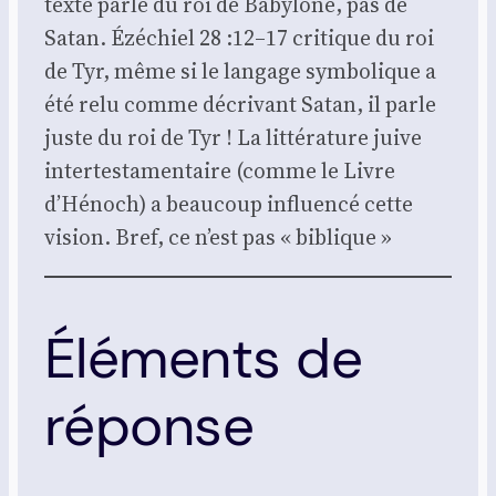
texte parle du roi de Baby­lone, pas de
Satan. Ézé­chiel 28 :12–17 cri­tique du roi
de Tyr, même si le lan­gage sym­bo­lique a
été relu comme décri­vant Satan, il parle
juste du roi de Tyr ! La lit­té­ra­ture juive
inter­tes­ta­men­taire (comme le Livre
d’Hénoch) a beau­coup influen­cé cette
vision. Bref, ce n’est pas « biblique »
Éléments de
réponse