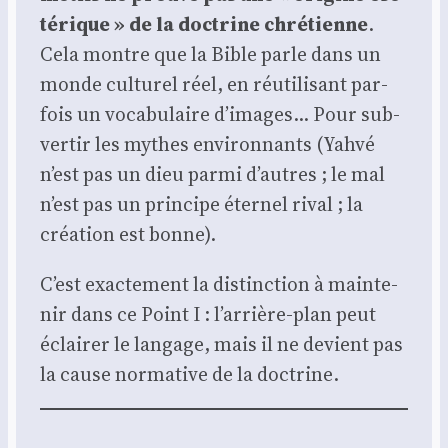
té­rique » de la doc­trine chré­tienne
.
Cela montre que la Bible parle dans un
monde cultu­rel réel, en réuti­li­sant par­
fois un voca­bu­laire d’images… Pour sub­
ver­tir les mythes envi­ron­nants (Yah­vé
n’est pas un dieu par­mi d’autres ; le mal
n’est pas un prin­cipe éter­nel rival ; la
créa­tion est bonne).
C’est exac­te­ment la dis­tinc­tion à main­te­
nir dans ce Point I : l’arrière-plan peut
éclai­rer le lan­gage, mais il ne devient pas
la cause nor­ma­tive de la doc­trine.