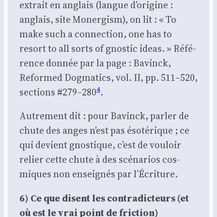
extrait en anglais (langue d’origine :
anglais, site Moner­gism), on lit : « To
make such a connec­tion, one has to
resort to all sorts of gnos­tic ideas. » Réfé­
rence don­née par la page : Bavinck,
Refor­med Dog­ma­tics, vol. II, pp. 511–520,
4
sec­tions #279–280
.
Autre­ment dit : pour Bavinck, par­ler de
chute des anges n’est pas éso­té­rique ; ce
qui devient gnos­tique, c’est de vou­loir
relier cette chute à des scé­na­rios cos­
miques non ensei­gnés par l’Écriture.
6) Ce que disent les contra­dic­teurs (et
où est le vrai point de fric­tion)