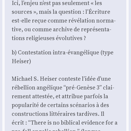
Ici, l’enjeu n’est pas seule­ment « les
sources », mais la ques­tion : l’Écriture
est-elle reçue comme révé­la­tion nor­ma­
tive, ou comme archive de repré­sen­ta­
tions reli­gieuses évo­lu­tives ?
b) Contes­ta­tion intra-évan­gé­lique (type
Hei­ser)
Michael S. Hei­ser conteste l’idée d’une
rébel­lion angé­lique “pré-Genèse 3” clai­
re­ment attes­tée, et attri­bue par­fois la
popu­la­ri­té de cer­tains scé­na­rios à des
construc­tions lit­té­raires tar­dives. Il
écrit : “There is no bibli­cal evi­dence for a