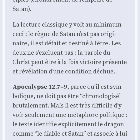
Satan).
La lec­ture clas­sique y voit au mini­mum
ceci : le règne de Satan n’est pas ori­gi­
naire, il est défait et des­ti­né à l’être. Les
deux ne s’excluent pas : la parole du
Christ peut être à la fois vic­toire pré­sente
et révé­la­tion d’une condi­tion déchue.
Apo­ca­lypse 12.7–9
, parce qu’il est sym­
bo­lique, ne doit pas être “chro­no­lo­gi­sé”
bru­ta­le­ment. Mais il est très dif­fi­cile d’y
voir seule­ment une méta­phore poli­tique :
le texte iden­ti­fie expli­ci­te­ment le dra­gon
comme “le diable et Satan” et asso­cie à lui