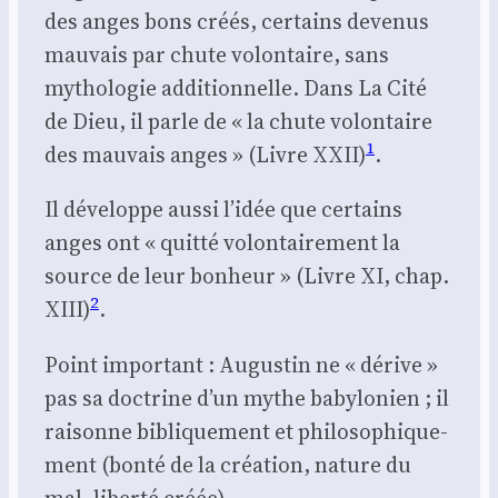
des anges bons créés, cer­tains deve­nus
mau­vais par chute volon­taire, sans
mytho­lo­gie addi­tion­nelle. Dans La Cité
de Dieu, il parle de « la chute volon­taire
1
des mau­vais anges » (Livre XXII)
.
Il déve­loppe aus­si l’idée que cer­tains
anges ont « quit­té volon­tai­re­ment la
source de leur bon­heur » (Livre XI, chap.
2
XIII)
.
Point impor­tant : Augus­tin ne « dérive »
pas sa doc­trine d’un mythe baby­lo­nien ; il
rai­sonne bibli­que­ment et phi­lo­so­phi­que­
ment (bon­té de la créa­tion, nature du
mal, liber­té créée).