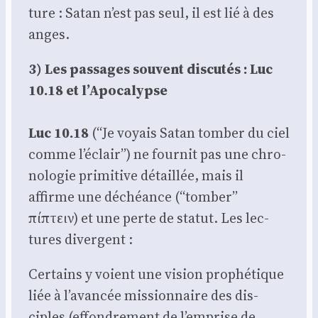
ture : Satan n’est pas seul, il est lié à des
anges.
3) Les pas­sages sou­vent dis­cu­tés : Luc
10.18 et l’Apocalypse
Luc 10.18
(“Je voyais Satan tom­ber du ciel
comme l’éclair”) ne four­nit pas une chro­
no­lo­gie pri­mi­tive détaillée, mais il
affirme une déchéance (“tom­ber”
πίπτειν) et une perte de sta­tut. Les lec­
tures divergent :
Cer­tains y voient une vision pro­phé­tique
liée à l’avancée mis­sion­naire des dis­
ciples (effon­dre­ment de l’emprise de