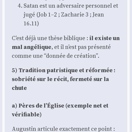
Satan est un adver­saire per­son­nel et
jugé (Job 1–2 ; Zacha­rie 3 ; Jean
16.11)
C’est déjà une thèse biblique :
il existe un
mal angé­lique
, et il n’est pas pré­sen­té
comme une “don­née de créa­tion”.
5) Tra­di­tion patris­tique et réfor­mée :
sobrié­té sur le récit, fer­me­té sur la
chute
a) Pères de l’Église (exemple net et
véri­fiable)
Augus­tin arti­cule exac­te­ment ce point :