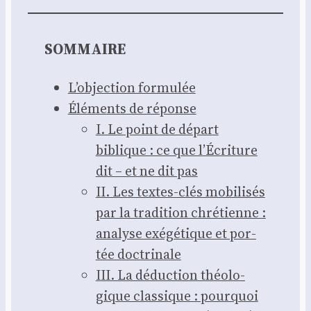
SOMMAIRE
L’ob­jec­tion for­mu­lée
Élé­ments de réponse
I. Le point de départ
biblique : ce que l’É­cri­ture
dit – et ne dit pas
II. Les textes-clés mobi­li­sés
par la tra­di­tion chré­tienne :
ana­lyse exé­gé­tique et por­
tée doc­tri­nale
III. La déduc­tion théo­lo­
gique clas­sique : pour­quoi