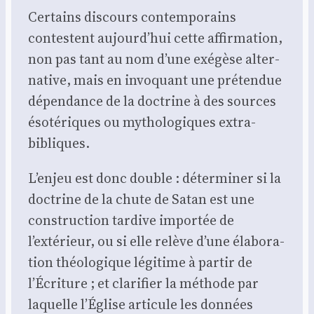
Cer­tains dis­cours contem­po­rains
contestent aujourd’hui cette affir­ma­tion,
non pas tant au nom d’une exé­gèse alter­
na­tive, mais en invo­quant une pré­ten­due
dépen­dance de la doc­trine à des sources
éso­té­riques ou mytho­lo­giques extra-
bibliques.
L’enjeu est donc double : déter­mi­ner si la
doc­trine de la chute de Satan est une
construc­tion tar­dive impor­tée de
l’extérieur, ou si elle relève d’une éla­bo­ra­
tion théo­lo­gique légi­time à par­tir de
l’Écriture ; et cla­ri­fier la méthode par
laquelle l’Église arti­cule les don­nées