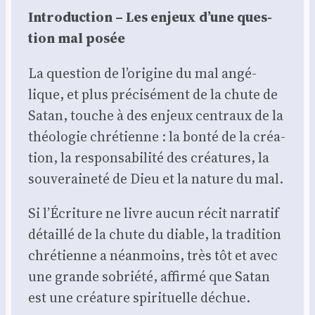
Intro­duc­tion – Les enjeux d’une ques­
tion mal posée
La ques­tion de l’origine du mal angé­
lique, et plus pré­ci­sé­ment de la chute de
Satan, touche à des enjeux cen­traux de la
théo­lo­gie chré­tienne : la bon­té de la créa­
tion, la res­pon­sa­bi­li­té des créa­tures, la
sou­ve­rai­ne­té de Dieu et la nature du mal.
Si l’Écriture ne livre aucun récit nar­ra­tif
détaillé de la chute du diable, la tra­di­tion
chré­tienne a néan­moins, très tôt et avec
une grande sobrié­té, affir­mé que Satan
est une créa­ture spi­ri­tuelle déchue.