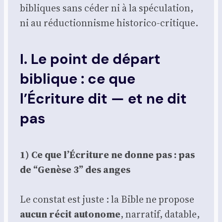
bibliques sans céder ni à la spé­cu­la­tion,
ni au réduc­tion­nisme his­to­ri­co-cri­tique.
I. Le point de départ
biblique : ce que
l’Écriture dit — et ne dit
pas
1) Ce que l’Écriture ne donne pas : pas
de “Genèse 3” des anges
Le constat est juste : la Bible ne pro­pose
aucun récit auto­nome
, nar­ra­tif, datable,