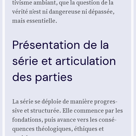
ti­visme ambiant, que la ques­tion de la
véri­té n’est ni dan­ge­reuse ni dépas­sée,
mais essen­tielle.
Présentation de la
série et articulation
des parties
La série se déploie de manière pro­gres­
sive et struc­tu­rée. Elle com­mence par les
fon­da­tions, puis avance vers les consé­
quences théo­lo­giques, éthiques et