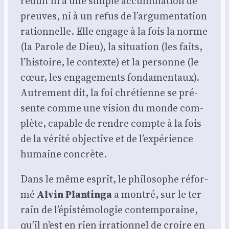
réduit ni à une simple accu­mu­la­tion de
preuves, ni à un refus de l’argumentation
ration­nelle. Elle engage à la fois la norme
(la Parole de Dieu), la situa­tion (les faits,
l’histoire, le contexte) et la per­sonne (le
cœur, les enga­ge­ments fon­da­men­taux).
Autre­ment dit, la foi chré­tienne se pré­
sente comme une vision du monde com­
plète, capable de rendre compte à la fois
de la véri­té objec­tive et de l’expérience
humaine concrète.
Dans le même esprit, le phi­lo­sophe réfor­
mé
Alvin Plan­tin­ga
a mon­tré, sur le ter­
rain de l’épistémologie contem­po­raine,
qu’il n’est en rien irra­tion­nel de croire en