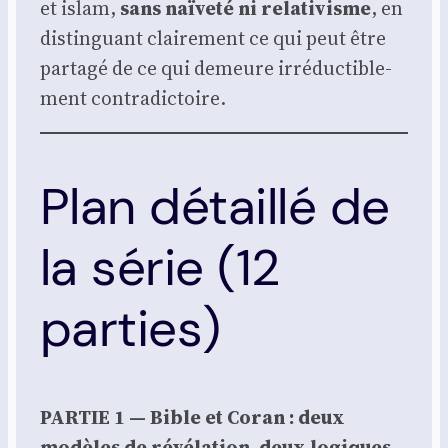
et islam,
sans naï­ve­té ni rela­ti­visme
, en
dis­tin­guant clai­re­ment ce qui peut être
par­ta­gé de ce qui demeure irré­duc­ti­ble­
ment contra­dic­toire.
Plan détaillé de
la série (12
parties)
PARTIE 1 — Bible et Coran : deux
modèles de révé­la­tion, deux logiques