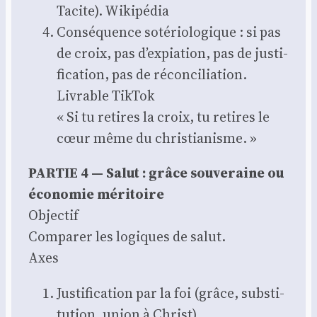
Tacite). Wiki­pé­dia
Consé­quence soté­rio­lo­gique : si pas
de croix, pas d’expiation, pas de jus­ti­
fi­ca­tion, pas de récon­ci­lia­tion.
Livrable Tik­Tok
« Si tu retires la croix, tu retires le
cœur même du chris­tia­nisme. »
PARTIE 4 — Salut : grâce sou­ve­raine ou
éco­no­mie méri­toire
Objec­tif
Com­pa­rer les logiques de salut.
Axes
Jus­ti­fi­ca­tion par la foi (grâce, sub­sti­
tu­tion, union à Christ).