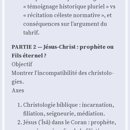
« témoi­gnage his­to­rique plu­riel » vs
« réci­ta­tion céleste nor­ma­tive », et
consé­quences sur l’argument du
tah­rîf.
PARTIE 2 — Jésus-Christ : pro­phète ou
Fils éter­nel ?
Objec­tif
Mon­trer l’incompatibilité des chris­to­lo­
gies.
Axes
Chris­to­lo­gie biblique : incar­na­tion,
filia­tion, sei­gneu­rie, média­tion.
Jésus (ʿÎsâ) dans le Coran : pro­phète,