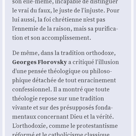
son elle-même, inca­pable de dis­tin­guer
le vrai du faux, le juste de l’injuste. Pour
lui aus­si, la foi chré­tienne n’est pas
l’ennemie de la rai­son, mais sa puri­fi­ca­
tion et son accom­plis­se­ment.
De même, dans la tra­di­tion ortho­doxe,
Georges Flo­rovs­ky
a cri­ti­qué l’illusion
d’une pen­sée théo­lo­gique ou phi­lo­so­
phique déta­chée de tout enra­ci­ne­ment
confes­sion­nel. Il a mon­tré que toute
théo­lo­gie repose sur une tra­di­tion
vivante et sur des pré­sup­po­sés fon­da­
men­taux concer­nant Dieu et la véri­té.
L’orthodoxie, comme le pro­tes­tan­tisme
réfor­mé et le catho­li­cisme clas­sique,