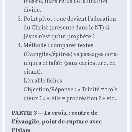
mes­sie, mais refus de la filia­tion
divine.
Point pivot : que devient l’adoration
du Christ (pré­sente dans le NT) si
Jésus n’est qu’un pro­phète ?
Méthode : com­pa­rer textes
(Évangiles/épîtres) vs pas­sages cora­
niques et taf­sîr (sans cari­ca­ture, en
citant).
Livrable fiches
Objection/Réponse : « Tri­ni­té = trois
dieux ? » « Fils = pro­créa­tion ? » etc.
PARTIE 3 — La croix : centre de
l’Évangile, point de rup­ture avec
l’islam