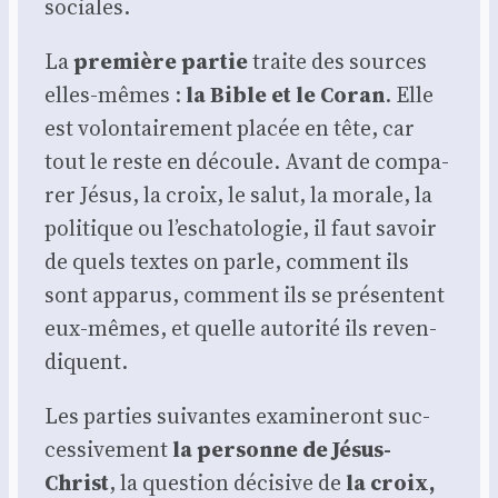
sociales.
La
pre­mière par­tie
traite des sources
elles-mêmes :
la Bible et le Coran
. Elle
est volon­tai­re­ment pla­cée en tête, car
tout le reste en découle. Avant de com­pa­
rer Jésus, la croix, le salut, la morale, la
poli­tique ou l’eschatologie, il faut savoir
de quels textes on parle, com­ment ils
sont appa­rus, com­ment ils se pré­sentent
eux-mêmes, et quelle auto­ri­té ils reven­
diquent.
Les par­ties sui­vantes exa­mi­ne­ront suc­
ces­si­ve­ment
la per­sonne de Jésus-
Christ
, la ques­tion déci­sive de
la croix,