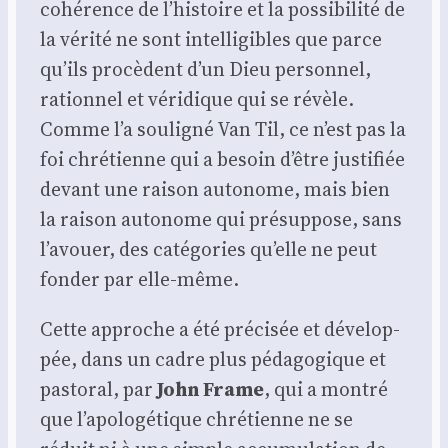
cohé­rence de l’histoire et la pos­si­bi­li­té de
la véri­té ne sont intel­li­gibles que parce
qu’ils pro­cèdent d’un Dieu per­son­nel,
ration­nel et véri­dique qui se révèle.
Comme l’a sou­li­gné Van Til, ce n’est pas la
foi chré­tienne qui a besoin d’être jus­ti­fiée
devant une rai­son auto­nome, mais bien
la rai­son auto­nome qui pré­sup­pose, sans
l’avouer, des caté­go­ries qu’elle ne peut
fon­der par elle-même.
Cette approche a été pré­ci­sée et déve­lop­
pée, dans un cadre plus péda­go­gique et
pas­to­ral, par
John Frame
, qui a mon­tré
que l’apologétique chré­tienne ne se