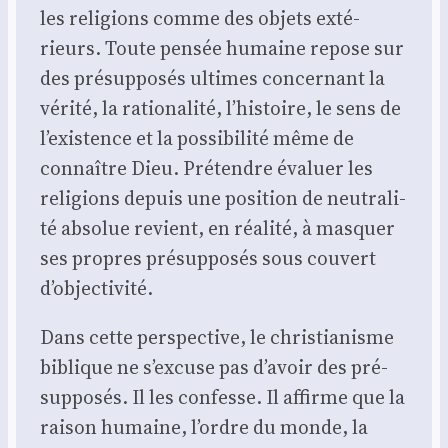
les reli­gions comme des objets exté­
rieurs. Toute pen­sée humaine repose sur
des pré­sup­po­sés ultimes concer­nant la
véri­té, la ratio­na­li­té, l’histoire, le sens de
l’existence et la pos­si­bi­li­té même de
connaître Dieu. Pré­tendre éva­luer les
reli­gions depuis une posi­tion de neu­tra­li­
té abso­lue revient, en réa­li­té, à mas­quer
ses propres pré­sup­po­sés sous cou­vert
d’objectivité.
Dans cette pers­pec­tive, le chris­tia­nisme
biblique ne s’excuse pas d’avoir des pré­
sup­po­sés. Il les confesse. Il affirme que la
rai­son humaine, l’ordre du monde, la