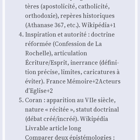
tères (apos­to­li­ci­té, catho­li­ci­té,
ortho­doxie), repères his­to­riques
(Atha­nase 367, etc.). Wikipédia+1
Ins­pi­ra­tion et auto­ri­té : doc­trine
réfor­mée (Confes­sion de La
Rochelle), arti­cu­la­tion
Écriture/Esprit, iner­rance (défi­ni­
tion pré­cise, limites, cari­ca­tures à
évi­ter). France Mémoire+2Acteurs
d’Eglise+2
Coran : appa­ri­tion au VIIe siècle,
nature « réci­tée », sta­tut doc­tri­nal
(débat créé/incréé). Wiki­pé­dia
Livrable article long
Com­pa­rer deux épis­té­mo­lo­gies :