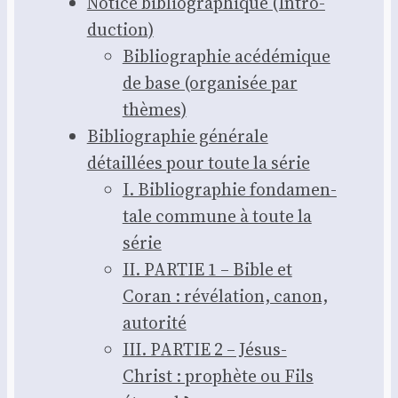
Notice biblio­gra­phique (Intro­
duc­tion)
Biblio­gra­phie acé­dé­mique
de base (orga­ni­sée par
thèmes)
Biblio­gra­phie géné­rale
détaillées pour toute la série
I. Biblio­gra­phie fon­da­men­
tale com­mune à toute la
série
II. PARTIE 1 – Bible et
Coran : révé­la­tion, canon,
auto­ri­té
III. PARTIE 2 – Jésus-
Christ : pro­phète ou Fils