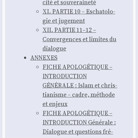
ci­té et sou­ve­rai­ne­té
XI. PARTIE 10 – Escha­to­lo­
gie et juge­ment
XII. PARTIE 11–12 –
Conver­gences et limites du
dia­logue
ANNEXES
FICHE APOLOGÉTIQUE –
INTRODUCTION
GÉNÉRALE : Islam et chris­
tia­nisme – cadre, méthode
et enjeux
FICHE APOLOGÉTIQUE –
INTRODUCTION Géné­rale :
Dia­logue et ques­tions fré­