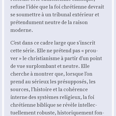
refuse l’idée que la foi chré­tienne devrait
se sou­mettre à un tri­bu­nal exté­rieur et
pré­ten­du­ment neutre de la rai­son
moderne.
C’est dans ce cadre large que s’inscrit
cette série. Elle ne pré­tend pas « prou­
ver » le chris­tia­nisme à par­tir d’un point
de vue sur­plom­bant et neutre. Elle
cherche à mon­trer que, lorsque l’on
prend au sérieux les pré­sup­po­sés, les
sources, l’histoire et la cohé­rence
interne des sys­tèmes reli­gieux, la foi
chré­tienne biblique se révèle intel­lec­
tuel­le­ment robuste, his­to­ri­que­ment fon­