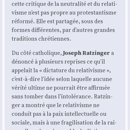
cette cri­tique de la neu­tra­li­té et du rela­ti­
visme n’est pas propre au pro­tes­tan­tisme
réfor­mé. Elle est par­ta­gée, sous des
formes dif­fé­rentes, par d’autres grandes
tra­di­tions chré­tiennes.
Du côté catho­lique,
Joseph Rat­zin­ger
a
dénon­cé à plu­sieurs reprises ce qu’il
appe­lait la « dic­ta­ture du rela­ti­visme »,
c’est-à-dire l’idée selon laquelle aucune
véri­té ultime ne pour­rait être affir­mée
sans tom­ber dans l’intolérance. Rat­zin­
ger a mon­tré que le rela­ti­visme ne
conduit pas à la paix intel­lec­tuelle ou
sociale, mais à une fra­gi­li­sa­tion de la rai­