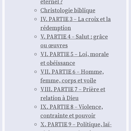
éter­nel ?
Chris­to­lo­gie biblique
IV. PARTIE 3 – La croix et la
rédemp­tion
V. PARTIE 4 – Salut : grâce
ou œuvres
VI. PARTIE 5 – Loi, morale
et obéis­sance
VII. PARTIE 6 – Homme,
femme, corps et voile
VIII. PARTIE 7 – Prière et
rela­tion à Dieu
IX. PARTIE 8 – Vio­lence,
contrainte et pou­voir
X. PARTIE 9 – Poli­tique, laï­