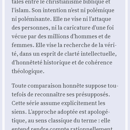
tales entre le chris­tia­nisme biblique et
l’islam. Son inten­tion n’est ni polé­mique
ni polé­mi­sante. Elle ne vise ni l’attaque
des per­sonnes, ni la cari­ca­ture d’une foi
vécue par des mil­lions d’hommes et de
femmes. Elle vise la recherche de la véri­
té, dans un esprit de clar­té intel­lec­tuelle,
d’honnêteté his­to­rique et de cohé­rence
théo­lo­gique.
Toute com­pa­rai­son hon­nête sup­pose tou­
te­fois de recon­naître ses pré­sup­po­sés.
Cette série assume expli­ci­te­ment les
siens. L’approche adop­tée est apo­lo­gé­
tique, au sens clas­sique du terme : elle
entend rendre compte ration­nel­le­ment