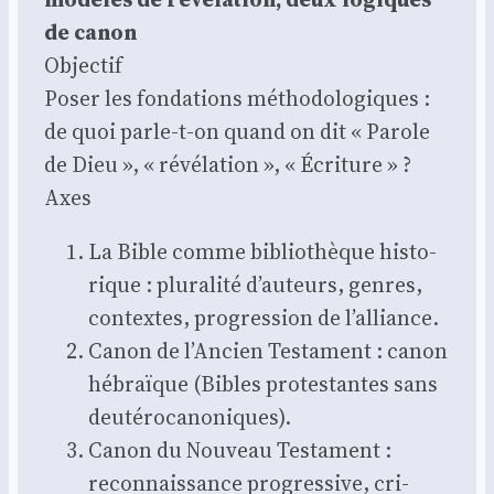
de canon
Objec­tif
Poser les fon­da­tions métho­do­lo­giques :
de quoi parle-t-on quand on dit « Parole
de Dieu », « révé­la­tion », « Écri­ture » ?
Axes
La Bible comme biblio­thèque his­to­
rique : plu­ra­li­té d’auteurs, genres,
contextes, pro­gres­sion de l’alliance.
Canon de l’Ancien Tes­ta­ment : canon
hébraïque (Bibles pro­tes­tantes sans
deu­té­ro­ca­no­niques).
Canon du Nou­veau Tes­ta­ment :
recon­nais­sance pro­gres­sive, cri­