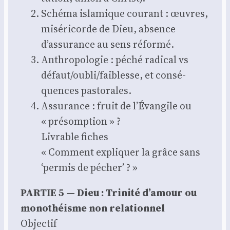
Sché­ma isla­mique cou­rant : œuvres,
misé­ri­corde de Dieu, absence
d’assurance au sens réfor­mé.
Anthro­po­lo­gie : péché radi­cal vs
défaut/oubli/faiblesse, et consé­
quences pas­to­rales.
Assu­rance : fruit de l’Évangile ou
« pré­somp­tion » ?
Livrable fiches
« Com­ment expli­quer la grâce sans
‘per­mis de pécher’ ? »
PARTIE 5 — Dieu : Tri­ni­té d’amour ou
mono­théisme non rela­tion­nel
Objec­tif