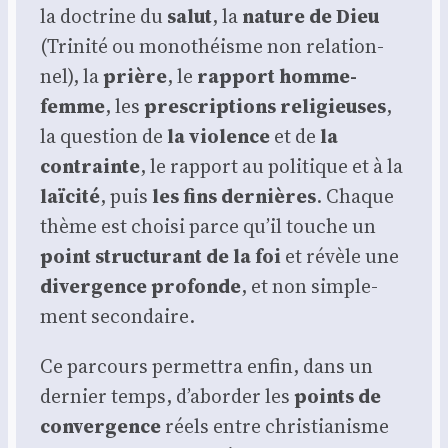
la doc­trine du
salut
, la
nature de Dieu
(Tri­ni­té ou mono­théisme non rela­tion­
nel), la
prière
, le
rap­port homme-
femme
, les
pres­crip­tions reli­gieuses
,
la ques­tion de
la vio­lence
et de
la
contrainte
, le rap­port au poli­tique et à la
laï­ci­té
, puis
les fins der­nières
. Chaque
thème est choi­si parce qu’il touche un
point struc­tu­rant de la foi
et révèle une
diver­gence pro­fonde
, et non sim­ple­
ment secon­daire.
Ce par­cours per­met­tra enfin, dans un
der­nier temps, d’aborder les
points de
conver­gence
réels entre chris­tia­nisme