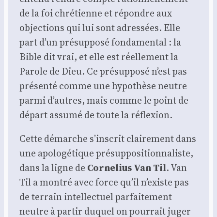
de la foi chré­tienne et répondre aux
objec­tions qui lui sont adres­sées. Elle
part d’un pré­sup­po­sé fon­da­men­tal : la
Bible dit vrai, et elle est réel­le­ment la
Parole de Dieu. Ce pré­sup­po­sé n’est pas
pré­sen­té comme une hypo­thèse neutre
par­mi d’autres, mais comme le point de
départ assu­mé de toute la réflexion.
Cette démarche s’inscrit clai­re­ment dans
une apo­lo­gé­tique pré­sup­po­si­tion­na­liste,
dans la ligne de
Cor­ne­lius Van Til
. Van
Til a mon­tré avec force qu’il n’existe pas
de ter­rain intel­lec­tuel par­fai­te­ment
neutre à par­tir duquel on pour­rait juger