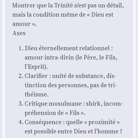
Mon­trer que la Tri­ni­té n’est pas un détail,
mais la condi­tion même de « Dieu est
amour ».
Axes
Dieu éter­nel­le­ment rela­tion­nel :
amour intra-divin (le Père, le Fils,
l’Esprit).
Cla­ri­fier : uni­té de sub­stance, dis­
tinc­tion des per­sonnes, pas de tri-
théisme.
Cri­tique musul­mane : shirk, incom­
pré­hen­sion de « Fils ».
Consé­quence : quelle « proxi­mi­té »
est pos­sible entre Dieu et l’homme ?