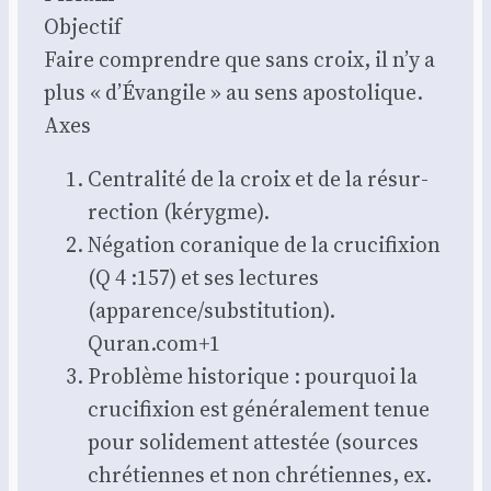
Objec­tif
Faire com­prendre que sans croix, il n’y a
plus « d’Évangile » au sens apos­to­lique.
Axes
Cen­tra­li­té de la croix et de la résur­
rec­tion (kérygme).
Néga­tion cora­nique de la cru­ci­fixion
(Q 4 :157) et ses lec­tures
(apparence/substitution).
Quran.com+1
Pro­blème his­to­rique : pour­quoi la
cru­ci­fixion est géné­ra­le­ment tenue
pour soli­de­ment attes­tée (sources
chré­tiennes et non chré­tiennes, ex.