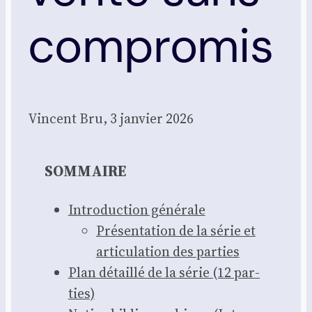
compromis
Vincent Bru, 3 jan­vier 2026
SOMMAIRE
Intro­duc­tion géné­rale
Pré­sen­ta­tion de la série et
arti­cu­la­tion des par­ties
Plan détaillé de la série (12 par­
ties)