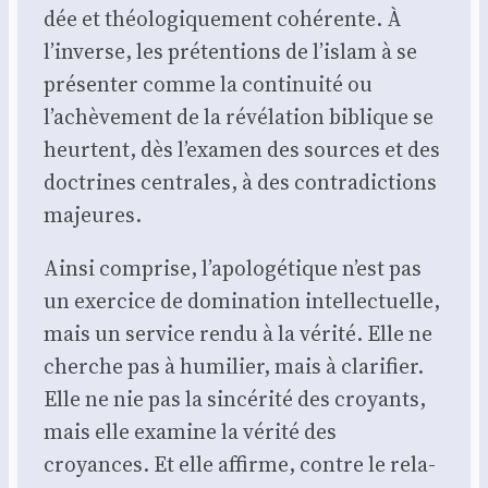
dée et théo­lo­gi­que­ment cohé­rente. À
l’inverse, les pré­ten­tions de l’islam à se
pré­sen­ter comme la conti­nui­té ou
l’achèvement de la révé­la­tion biblique se
heurtent, dès l’examen des sources et des
doc­trines cen­trales, à des contra­dic­tions
majeures.
Ain­si com­prise, l’apologétique n’est pas
un exer­cice de domi­na­tion intel­lec­tuelle,
mais un ser­vice ren­du à la véri­té. Elle ne
cherche pas à humi­lier, mais à cla­ri­fier.
Elle ne nie pas la sin­cé­ri­té des croyants,
mais elle exa­mine la véri­té des
croyances. Et elle affirme, contre le rela­