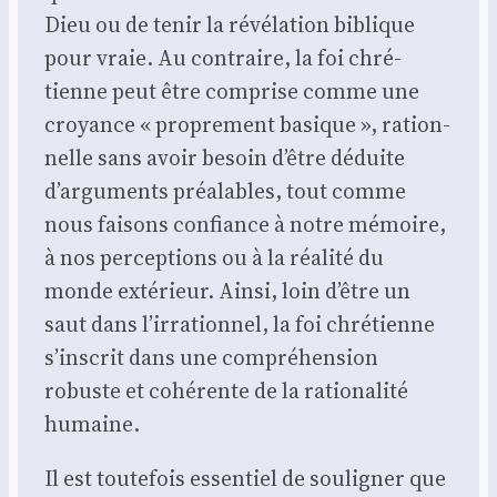
Dieu ou de tenir la révé­la­tion biblique
pour vraie. Au contraire, la foi chré­
tienne peut être com­prise comme une
croyance « pro­pre­ment basique », ration­
nelle sans avoir besoin d’être déduite
d’arguments préa­lables, tout comme
nous fai­sons confiance à notre mémoire,
à nos per­cep­tions ou à la réa­li­té du
monde exté­rieur. Ain­si, loin d’être un
saut dans l’irrationnel, la foi chré­tienne
s’inscrit dans une com­pré­hen­sion
robuste et cohé­rente de la ratio­na­li­té
humaine.
Il est tou­te­fois essen­tiel de sou­li­gner que