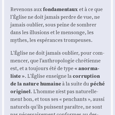
Reve­nons aux
fon­da­men­taux
et à ce que
l’É­glise ne doit jamais perdre de vue, ne
jamais oublier, sous peine de som­brer
dans les illu­sions et le men­songe, les
mythes, les espé­rances trom­peuses.
L’É­glise ne doit jamais oublier, pour com­
men­cer, que l’an­thro­po­lo­gie chré­tienne
est, et a tou­jours été de type
« anor­ma­
liste »
. L’É­glise enseigne la
cor­rup­tion
de la nature humaine
à la suite du
péché
ori­gi­nel
. L’homme n’est pas natu­rel­le­
ment bon, et tous ses « pen­chants », aus­si
natu­rels qu’ils puissent paraître, ne sont
pas néces­sai­re­ment conformes au des­