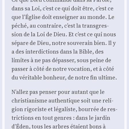
dans sa Loi, c’est ce qui doit être, c’est ce
que l’É­glise doit ensei­gner au monde. Le
péché, au contraire, c’est la trans­gres­
sion de la Loi de Dieu. Et c’est ce qui nous
sépare de Dieu, notre sou­ve­rain bien. Il y
a des inter­dic­tions dans la Bible, des
limites à ne pas dépas­ser, sous peine de
pas­ser à côté de notre voca­tion, et à côté
du véri­table bon­heur, de notre fin ultime.
N’al­lez pas pen­ser pour autant que le
chris­tia­nisme authen­tique soit une reli­
gion rigo­riste et léga­liste, bour­rée de res­
tric­tions en tout genres : dans le jar­din
d’É­den, tous les arbres étaient bons à