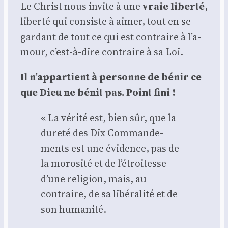
Le Christ nous invite à une
vraie liber­té
,
liber­té qui consiste à aimer, tout en se
gar­dant de tout ce qui est contraire à l’a­
mour, c’est-à-dire contraire à sa Loi.
Il n’ap­par­tient à per­sonne de bénir ce
que Dieu ne bénit pas. Point fini !
« La véri­té est, bien sûr, que la
dure­té des Dix Com­man­de­
ments est une évi­dence, pas de
la moro­si­té et de l’é­troi­tesse
d’une reli­gion, mais, au
contraire, de sa libé­ra­li­té et de
son huma­ni­té.