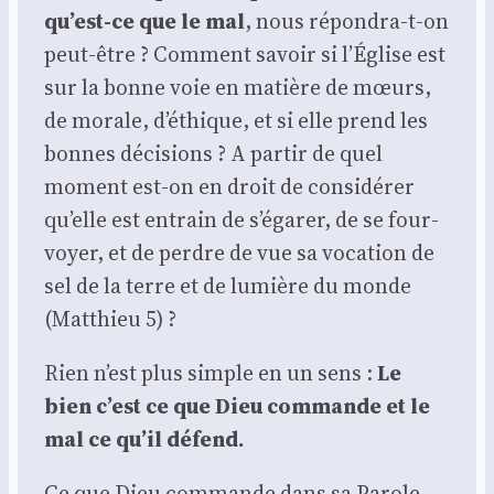
qu’est-ce que le mal
, nous répon­dra-t-on
peut-être ? Com­ment savoir si l’É­glise est
sur la bonne voie en matière de mœurs,
de morale, d’é­thique, et si elle prend les
bonnes déci­sions ? A par­tir de quel
moment est-on en droit de consi­dé­rer
qu’elle est entrain de s’é­ga­rer, de se four­
voyer, et de perdre de vue sa voca­tion de
sel de la terre et de lumière du monde
(Mat­thieu 5) ?
Rien n’est plus simple en un sens :
Le
bien c’est ce que Dieu com­mande et le
mal ce qu’il défend.
Ce que Dieu com­mande dans sa Parole,