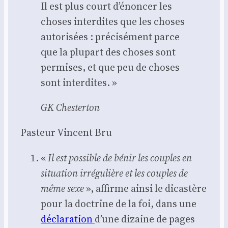
Il est plus court d’é­non­cer les
choses inter­dites que les choses
auto­ri­sées : pré­ci­sé­ment parce
que la plu­part des choses sont
per­mises, et que peu de choses
sont inter­dites. »
GK Ches­ter­ton
Pas­teur Vincent Bru
«
Il est pos­sible de bénir les couples en
situa­tion irré­gu­lière et les couples de
même sexe
», affirme ain­si le dicas­tère
pour la doc­trine de la foi, dans une
décla­ra­tion
d’une dizaine de pages