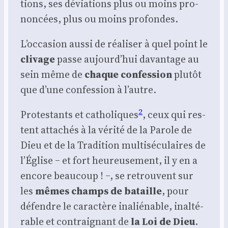
tions, ses dévia­tions plus ou moins pro­
non­cées, plus ou moins pro­fondes.
L’oc­ca­sion aus­si de réa­li­ser à quel point le
cli­vage
passe aujourd’­hui davan­tage au
sein même de
chaque confes­sion
plu­tôt
que d’une confes­sion à l’autre.
2
Pro­tes­tants et catho­liques
, ceux qui res­
tent atta­chés à la véri­té de la Parole de
Dieu et de la Tra­di­tion mul­ti­sé­cu­laires de
l’É­glise ‒ et fort heu­reu­se­ment, il y en a
encore beau­coup ! ‒, se retrouvent sur
les
mêmes champs de bataille
, pour
défendre le carac­tère inalié­nable, inal­té­
rable et contrai­gnant de
la Loi de Dieu
.