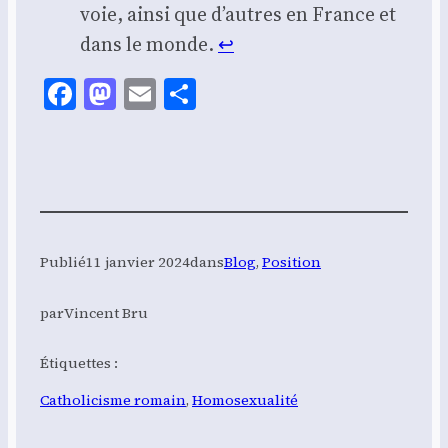
voie, ain­si que d’autres en France et
dans le monde.
↩︎
Facebook
Mastodon
Email
Share
Publié
11 janvier 2024
dans
Blog
, 
Position
par
Vincent Bru
Étiquettes :
Catholicisme romain
, 
Homosexualité