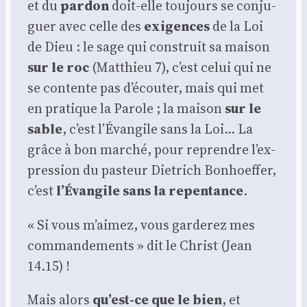
et du
par­don
doit-elle tou­jours se conju­
guer avec celle des
exi­gences
de la Loi
de Dieu : le sage qui construit sa mai­son
sur le roc
(Mat­thieu 7), c’est celui qui ne
se contente pas d’é­cou­ter, mais qui met
en pra­tique la Parole ; la mai­son
sur le
sable
, c’est l’É­van­gile sans la Loi… La
grâce à bon mar­ché, pour reprendre l’ex­
pres­sion du pas­teur Die­trich Bon­hoef­fer,
c’est
l’É­van­gile sans la repen­tance
.
« Si vous m’ai­mez, vous gar­de­rez mes
com­man­de­ments » dit le Christ (Jean
14.15) !
Mais alors
qu’est-ce que le bien
, et