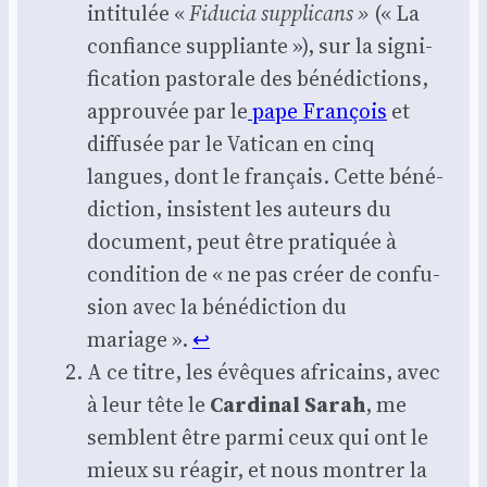
inti­tu­lée «
Fidu­cia sup­pli­cans »
(« La
confiance sup­pliante »), sur la signi­
fi­ca­tion pas­to­rale des béné­dic­tions,
approu­vée par le
pape Fran­çois
et
dif­fu­sée par le Vati­can en cinq
langues, dont le fran­çais. Cette béné­
dic­tion, insistent les auteurs du
docu­ment, peut être pra­ti­quée à
condi­tion de « ne pas créer de confu­
sion avec la béné­dic­tion du
mariage ».
↩︎
A ce titre, les évêques afri­cains, avec
à leur tête le
Car­di­nal Sarah
, me
semblent être par­mi ceux qui ont le
mieux su réagir, et nous mon­trer la