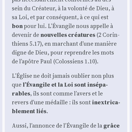
sein du Créa­teur, à la volon­té de Dieu, à
sa Loi, et par consé­quent, à ce qui est
bon
pour lui. L’É­van­gile nous appelle à
deve­nir de
nou­velles créa­tures
(2 Corin­
thiens 5.17), en mar­chant d’une manière
digne de Dieu, pour reprendre les mots
de l’a­pôtre Paul (Colos­siens 1.10).
L’É­glise ne doit jamais oublier non plus
que
l’É­van­gile et la Loi sont insé­pa­
rables
, ils sont comme l’a­vers et le
revers d’une médaille : ils sont
inex­tri­ca­
ble­ment liés
.
Aus­si, l’an­nonce de l’É­van­gile de la
grâce