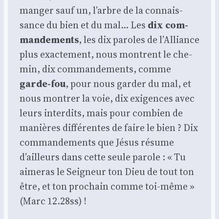
man­ger sauf un, l’arbre de la connais­
sance du bien et du mal… Les
dix com­
man­de­ments
, les dix paroles de l’Al­liance
plus exac­te­ment, nous montrent le che­
min, dix com­man­de­ments, comme
garde-fou
, pour nous gar­der du mal, et
nous mon­trer la voie, dix exi­gences avec
leurs inter­dits, mais pour com­bien de
manières dif­fé­rentes de faire le bien ? Dix
com­man­de­ments que Jésus résume
d’ailleurs dans cette seule parole : « Tu
aime­ras le Sei­gneur ton Dieu de tout ton
être, et ton pro­chain comme toi-même »
(Marc 12.28ss) !