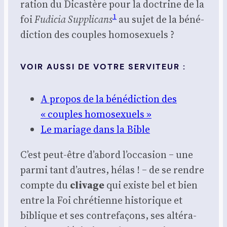
ra­tion du Dicas­tère pour la doc­trine de la
1
foi
Fudi­cia Sup­pli­cans
au sujet de la béné­
dic­tion des couples homo­sexuels ?
VOIR AUSSI DE VOTRE SERVITEUR :
A pro­pos de la béné­dic­tion des
« couples homo­sexuels »
Le mariage dans la Bible
C’est peut-être d’a­bord l’oc­ca­sion ‒ une
par­mi tant d’autres, hélas ! ‒ de se rendre
compte du
cli­vage
qui existe bel et bien
entre la Foi chré­tienne his­to­rique et
biblique et ses contre­fa­çons, ses alté­ra­