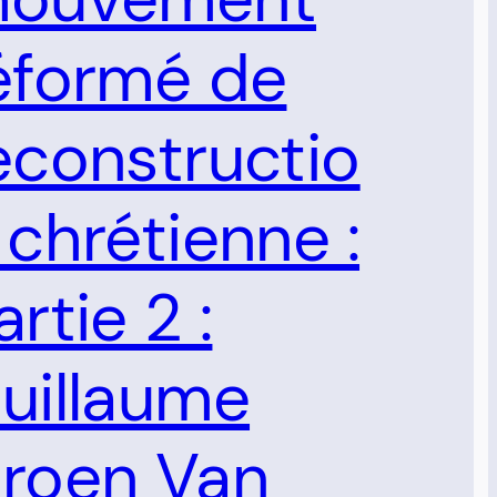
éformé de
econstructio
 chrétienne :
artie 2 :
uillaume
roen Van