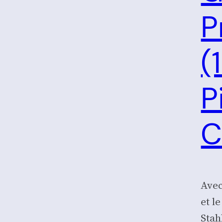
P
(
P
C
Avec
et l
Stah