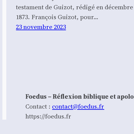
tes­ta­ment de Gui­zot, rédi­gé en décembre
1873. Fran­çois Gui­zot, pour…
23 novembre 2023
Foedus – Réflexion biblique et apol
Contact :
contact@foedus.fr
https://foedus.fr⁠