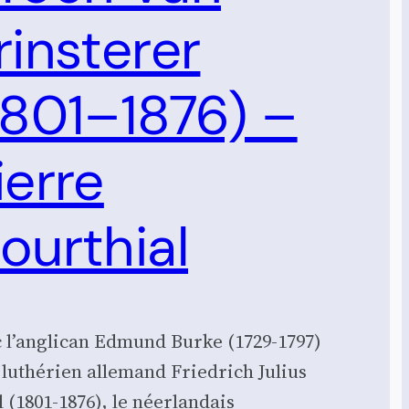
rinsterer
1801–1876) –
ierre
ourthial
 l’anglican Edmund Burke (1729-1797)
e luthérien allemand Friedrich Julius
l (1801-1876), le néerlandais