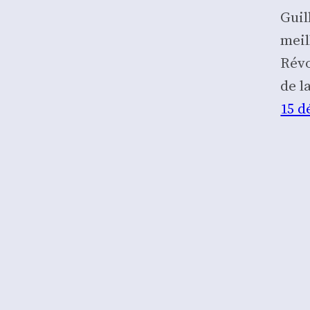
Guil
meil
Révo
de l
15 d