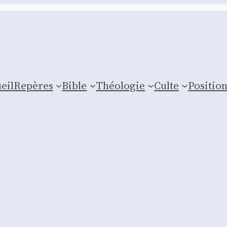
eil
Repères
Bible
Théologie
Culte
Posi­tio