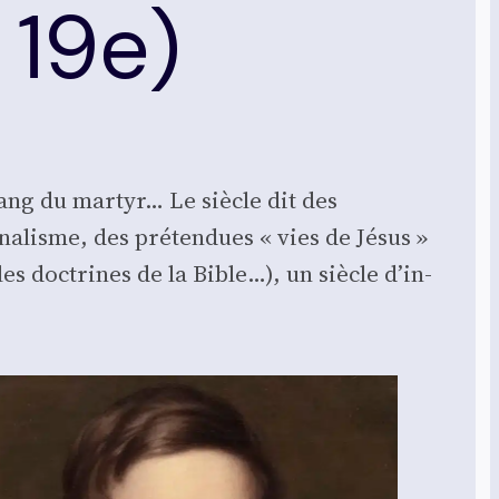
 19e)
e sang du mar­tyr… Le siècle dit des
na­lisme, des pré­ten­dues « vies de Jésus »
les doc­trines de la Bible…), un siècle d’in­