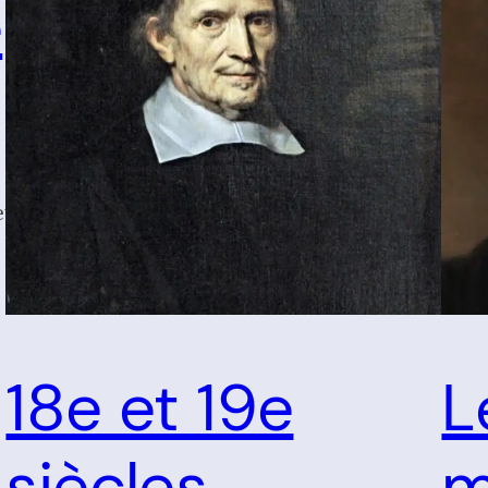
e
et
18e et 19e
L
siècles
m