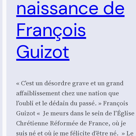
naissance de
François
Guizot
« C’est un désordre grave et un grand
affai­blis­se­ment chez une nation que
l’oubli et le dédain du pas­sé. » Fran­çois
Gui­zot « Je meurs dans le sein de l’Église
Chré­tienne Réfor­mée de France, où je
suis né et où je me féli­cite d’être né. » Le