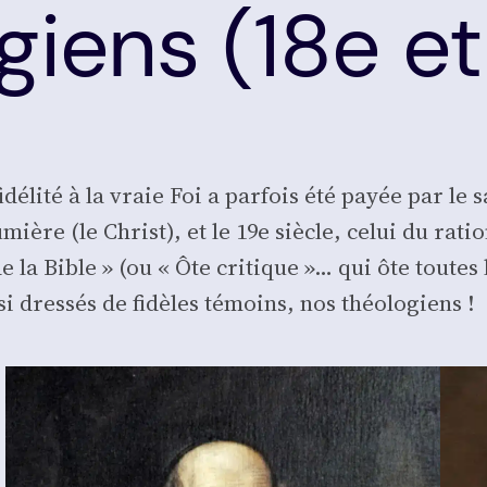
giens (18e et
 fidé­li­té à la vraie Foi a par­fois été payée par l
ière (le Christ), et le 19e siècle, celui du ratio­
e la Bible » (ou « Ôte cri­tique »… qui ôte toutes 
us­si dres­sés de fidèles témoins, nos théo­lo­giens !