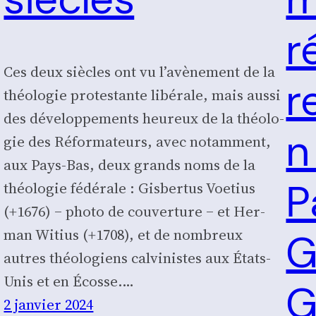
r
Ces deux siècles ont vu l’a­vè­ne­ment de la
r
théo­lo­gie pro­tes­tante libé­rale, mais aus­si
des déve­lop­pe­ments heu­reux de la théo­lo­
n
gie des Réfor­ma­teurs, avec notam­ment,
aux Pays-Bas, deux grands noms de la
P
théo­lo­gie fédé­rale : Gis­ber­tus Voe­tius
(+1676) ‒ pho­to de cou­ver­ture ‒ et Her­
man Witius (+1708), et de nom­breux
G
autres théo­lo­giens cal­vi­nistes aux États-
Unis et en Écosse.…
G
2 janvier 2024