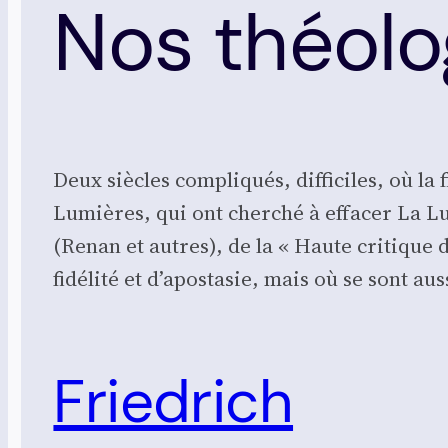
Nos théolo
Deux siècles com­pli­qués, dif­fi­ciles, où la
Lumières, qui ont cher­ché à effa­cer La Lum
(Renan et autres), de la « Haute cri­tique d
fi­dé­li­té et d’a­po­sta­sie, mais où se sont a
Friedrich