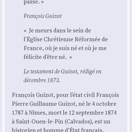
pas­sé. »
Fran­çois Gui­zot
« Je meurs dans le sein de
l’Église Chré­tienne Réfor­mée de
France, où je suis né et où je me
féli­cite d’être né. »
Le tes­ta­ment de Gui­zot, rédi­gé en
décembre 1873.
Fran­çois Gui­zot, pour l’é­tat civil Fran­çois
Pierre Guillaume Gui­zot, né le 4 octobre
1787 à Nîmes, mort le 12 sep­tembre 1874
à Saint-Ouen-le-Pin (Cal­va­dos), est un
his­to­rien et homme d’É­tat fran­çais,