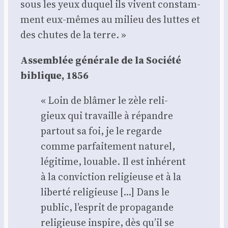
sous les yeux duquel ils vivent constam­
ment eux-mêmes au milieu des luttes et
des chutes de la terre. »
Assem­blée géné­rale de la Socié­té
biblique, 1856
« Loin de blâ­mer le zèle reli­
gieux qui tra­vaille à répandre
par­tout sa foi, je le regarde
comme par­fai­te­ment natu­rel,
légi­time, louable. Il est inhé­rent
à la convic­tion reli­gieuse et à la
liber­té reli­gieuse […] Dans le
public, l’esprit de pro­pa­gande
reli­gieuse ins­pire, dès qu’il se