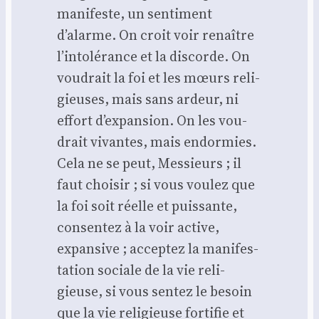
mani­feste, un sen­ti­ment
d’alarme. On croit voir renaître
l’intolérance et la dis­corde. On
vou­drait la foi et les mœurs reli­
gieuses, mais sans ardeur, ni
effort d’expansion. On les vou­
drait vivantes, mais endor­mies.
Cela ne se peut, Mes­sieurs ; il
faut choi­sir ; si vous vou­lez que
la foi soit réelle et puis­sante,
consen­tez à la voir active,
expan­sive ; accep­tez la mani­fes­
ta­tion sociale de la vie reli­
gieuse, si vous sen­tez le besoin
que la vie reli­gieuse for­ti­fie et