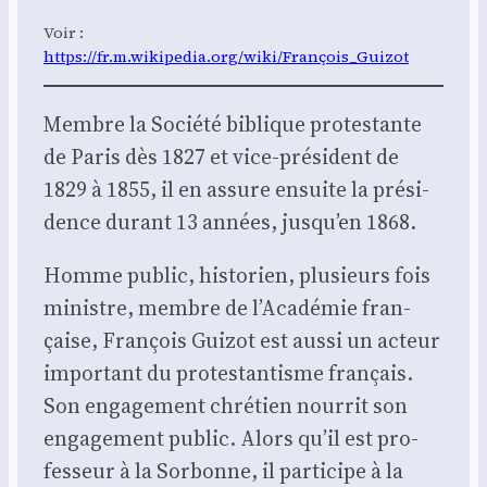
Voir :
https://fr.m.wikipedia.org/wiki/François_Guizot
Membre la Socié­té biblique pro­tes­tante
de Paris dès 1827 et vice-pré­sident de
1829 à 1855, il en assure ensuite la pré­si­
dence durant 13 années, jusqu’en 1868.
Homme public, his­to­rien, plu­sieurs fois
ministre, membre de l’Académie fran­
çaise, Fran­çois Gui­zot est aus­si un acteur
impor­tant du pro­tes­tan­tisme fran­çais.
Son enga­ge­ment chré­tien nour­rit son
enga­ge­ment public. Alors qu’il est pro­
fes­seur à la Sor­bonne, il par­ti­cipe à la