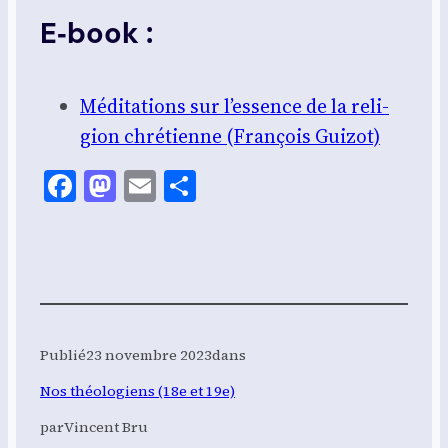
E‑book :
Médi­ta­tions sur l’es­sence de la reli­
gion chré­tienne (Fran­çois Gui­zot)
Facebook
Mastodon
Email
Share
Publié
23 novembre 2023
dans
Nos théologiens (18e et 19e)
par
Vincent Bru