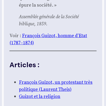
épure la socié­té. »
Assem­blée géné­rale de la Socié­té
biblique, 1859.
Voir :
Fran­çois Gui­zot, homme d’Etat
(1787–1874)
Articles :
Fran­çois Gui­zot, un pro­tes­tant très
poli­tique (Laurent Theis)
Gui­zot et la reli­gion