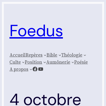
Aller
au
contenu
Foedus
Accueil
Repères
Bible
Théologie
Culte
Posi­tion
Aumônerie
Poésie
Facebook
YouTube
A propos
4 octobre