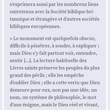
s’exprimera aus­si par les nom­breux liens
entre­te­nus avec la Socié­té biblique bri­
tan­nique et étran­gère et d’autres socié­tés
bibliques euro­péennes.
« Le monu­ment est quel­que­fois obs­cur,
dif­fi­cile à péné­trer, à son­der, à expli­quer ;
mais Dieu s’y fait par­tout voir, entendre,
sen­tir […]. La lec­ture habi­tuelle des
Livres saints pré­serve les peuples du plus
grand des périls ; elle les empêche
d’oublier Dieu ; elle a cette ver­tu que Dieu
demeure pour eux, non pas une idée, un
nom, un sys­tème de phi­lo­so­phie, le mot
d’une énigme, mais le Dieu réel et vivant,