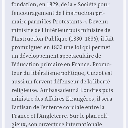
fon­da­tion, en 1829, de la « Socié­té pour
l’encouragement de l’instruction pri­
maire par­mi les Pro­tes­tants ». Deve­nu
ministre de l’Intérieur puis ministre de
l’Instruction Publique (1830–1836), il fait
pro­mul­guer en 1833 une loi qui per­met
un déve­lop­pe­ment spec­ta­cu­laire de
l’éducation pri­maire en France. Pro­mo­
teur du libé­ra­lisme poli­tique, Gui­zot est
aus­si un fervent défen­seur de la liber­té
reli­gieuse. Ambas­sa­deur à Londres puis
ministre des Affaires Etran­gères, il sera
l’artisan de l’entente cor­diale entre la
France et l’Angleterre. Sur le plan reli­
gieux, son ouver­ture inter­na­tio­nale