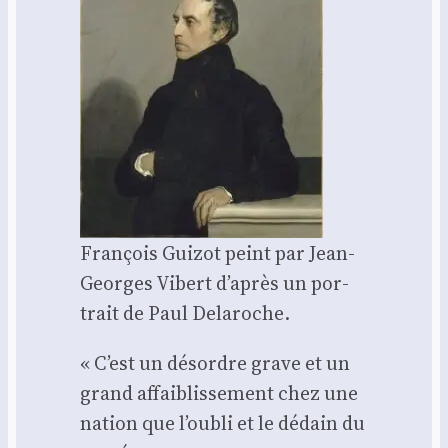
Fran­çois Gui­zot peint par Jean-
Georges Vibert d’a­près un por­
trait de Paul Dela­roche.
« C’est un désordre grave et un
grand affai­blis­se­ment chez une
nation que l’oubli et le dédain du