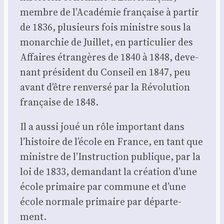
membre de l’A­ca­dé­mie fran­çaise à par­tir
de 1836, plu­sieurs fois ministre sous la
monar­chie de Juillet, en par­ti­cu­lier des
Affaires étran­gères de 1840 à 1848,
deve­
nant pré­sident du Conseil en 1847, peu
avant d’être ren­ver­sé par la Révo­lu­tion
fran­çaise de 1848.
Il a aus­si joué un rôle impor­tant dans
l’his­toire de l’é­cole en France, en tant que
ministre de l’Ins­truc­tion publique, par la
loi de 1833, deman­dant la créa­tion d’une
école pri­maire par com­mune et d’une
école nor­male pri­maire par dépar­te­
ment.