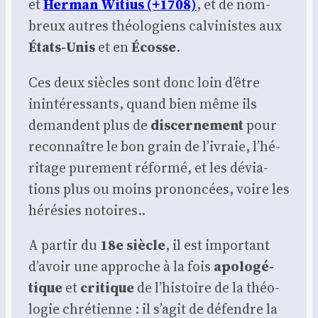
et
Her­man Witius (+1708)
, et de nom­
breux autres théo­lo­giens cal­vi­nistes aux
États-Unis
et en
Écosse
.
Ces deux siècles sont donc loin d’être
inin­té­res­sants, quand bien même ils
demandent plus de
dis­cer­ne­ment
pour
recon­naître le bon grain de l’i­vraie, l’hé­
ri­tage pure­ment réfor­mé, et les dévia­
tions plus ou moins pro­non­cées, voire les
héré­sies notoires..
A par­tir du
18e siècle
, il est impor­tant
d’a­voir une approche à la fois
apo­lo­gé­
tique
et
cri­tique
de l’his­toire de la théo­
lo­gie chré­tienne : il s’a­git de défendre la