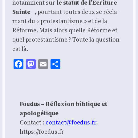
notam­ment sur
le sta­tut de l’É­cri­ture
Sainte
‒, pour­tant toutes deux se récla­
mant du « pro­tes­tan­tisme » et de la
Réforme. Mais alors quelle Réforme et
quel pro­tes­tan­tisme ? Toute la ques­tion
est là.
Facebook
Mastodon
Email
Share
Foedus – Réflexion biblique et
apologétique
Contact :
contact@foedus.fr
https://foedus.fr⁠