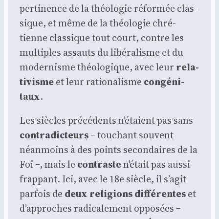
per­ti­nence de la théo­lo­gie réfor­mée clas­
sique, et même de la théo­lo­gie chré­
tienne clas­sique tout court, contre les
mul­tiples assauts du libé­ra­lisme et du
moder­nisme théo­lo­gique, avec leur
rela­
ti­visme
et leur ratio­na­lisme
congé­ni­
taux
.
Les siècles pré­cé­dents n’é­taient pas sans
contra­dic­teurs
‒ tou­chant sou­vent
néan­moins à des points secon­daires de la
Foi ‒, mais le
contraste
n’é­tait pas aus­si
frap­pant. Ici, avec le 18e siècle, il s’a­git
par­fois de
deux reli­gions dif­fé­rentes
et
d’ap­proches radi­ca­le­ment oppo­sées ‒