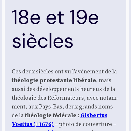
18e et 19e
siècles
Ces deux siècles ont vu l’a­vè­ne­ment de la
théo­lo­gie pro­tes­tante libé­rale
, mais
aus­si des déve­lop­pe­ments heu­reux de la
théo­lo­gie des Réfor­ma­teurs, avec notam­
ment, aux Pays-Bas, deux grands noms
de la
théo­lo­gie fédé­rale
:
Gis­ber­tus
Voe­tius (+1676)
‒ pho­to de cou­ver­ture ‒