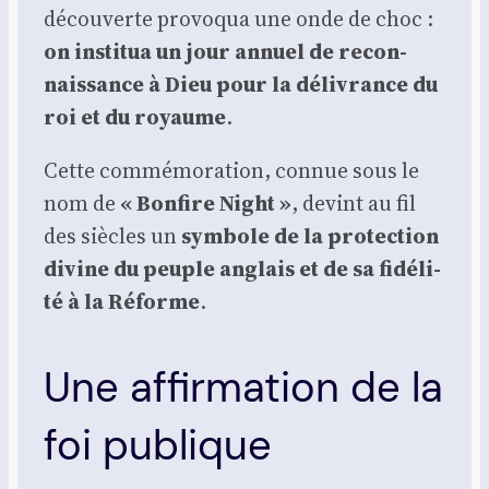
décou­verte pro­vo­qua une onde de choc :
on ins­ti­tua un jour annuel de recon­
nais­sance à Dieu pour la déli­vrance du
roi et du royaume
.
Cette com­mé­mo­ra­tion, connue sous le
nom de
« Bon­fire Night »
, devint au fil
des siècles un
sym­bole de la pro­tec­tion
divine du peuple anglais et de sa fidé­li­
té à la Réforme
.
Une affirmation de la
foi publique