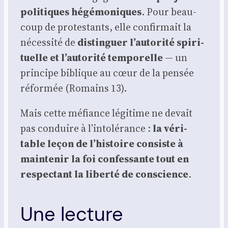
poli­tiques hégé­mo­niques
. Pour beau­
coup de pro­tes­tants, elle confir­mait la
néces­si­té de
dis­tin­guer l’autorité spi­ri­
tuelle et l’autorité tem­po­relle
— un
prin­cipe biblique au cœur de la pen­sée
réfor­mée (Romains 13).
Mais cette méfiance légi­time ne devait
pas conduire à l’intolérance :
la véri­
table leçon de l’histoire consiste à
main­te­nir la foi confes­sante tout en
res­pec­tant la liber­té de conscience
.
Une lecture