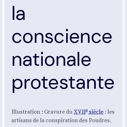
la
conscience
nationale
protestante
e
Illus­tra­tion : Gra­vure du
XVII
siècle
: les
arti­sans de la conspi­ra­tion des Poudres.