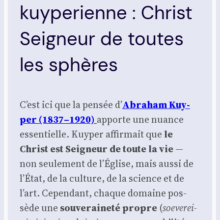
kuyperienne : Christ
Seigneur de toutes
les sphères
C’est ici que la pen­sée d’
Abra­ham Kuy­
per (1837–1920)
apporte une nuance
essen­tielle. Kuy­per affir­mait que
le
Christ est Sei­gneur de toute la vie
—
non seule­ment de l’Église, mais aus­si de
l’État, de la culture, de la science et de
l’art. Cepen­dant, chaque domaine pos­
sède une
sou­ve­rai­ne­té propre
(
soe­ve­rei­