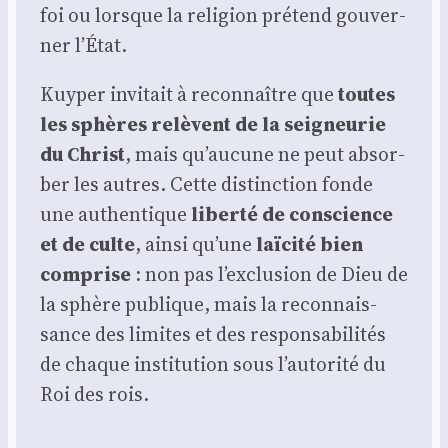
foi ou lorsque la reli­gion pré­tend gou­ver­
ner l’État.
Kuy­per invi­tait à recon­naître que
toutes
les sphères relèvent de la sei­gneu­rie
du Christ
, mais qu’aucune ne peut absor­
ber les autres. Cette dis­tinc­tion fonde
une authen­tique
liber­té de conscience
et de culte
, ain­si qu’une
laï­ci­té bien
com­prise
: non pas l’exclusion de Dieu de
la sphère publique, mais la recon­nais­
sance des limites et des res­pon­sa­bi­li­tés
de chaque ins­ti­tu­tion sous l’autorité du
Roi des rois.