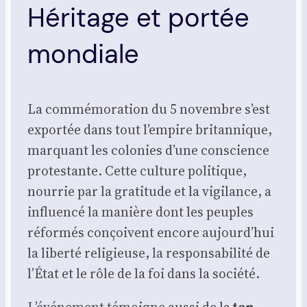
Héritage et portée
mondiale
La com­mé­mo­ra­tion du 5 novembre s’est
expor­tée dans tout l’empire bri­tan­nique,
mar­quant les colo­nies d’une conscience
pro­tes­tante. Cette culture poli­tique,
nour­rie par la gra­ti­tude et la vigi­lance, a
influen­cé la manière dont les peuples
réfor­més conçoivent encore aujourd’hui
la liber­té reli­gieuse, la res­pon­sa­bi­li­té de
l’État et le rôle de la foi dans la socié­té.