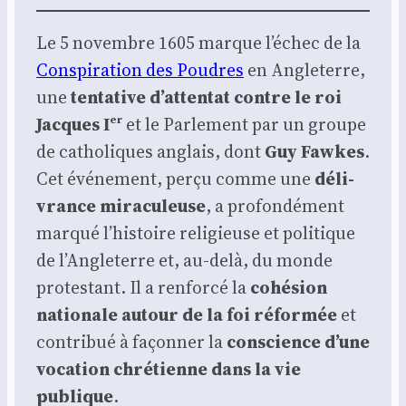
Le 5 novembre 1605 marque l’échec de la
Conspi­ra­tion des Poudres
en Angle­terre,
une
ten­ta­tive d’attentat contre le roi
Jacques Iᵉʳ
et le Par­le­ment par un groupe
de catho­liques anglais, dont
Guy Fawkes
.
Cet évé­ne­ment, per­çu comme une
déli­
vrance mira­cu­leuse
, a pro­fon­dé­ment
mar­qué l’histoire reli­gieuse et poli­tique
de l’Angleterre et, au-delà, du monde
pro­tes­tant. Il a ren­for­cé la
cohé­sion
natio­nale autour de la foi réfor­mée
et
contri­bué à façon­ner la
conscience d’une
voca­tion chré­tienne dans la vie
publique
.