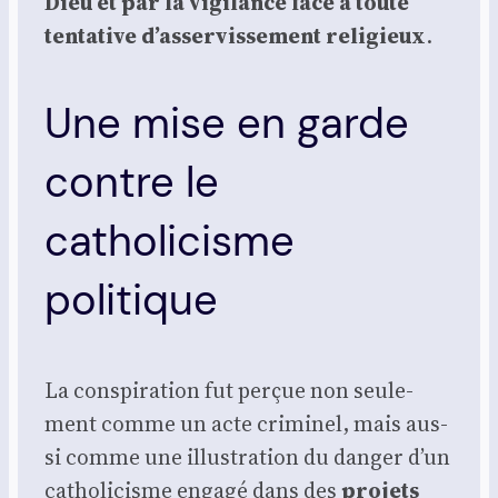
Dieu et par la vigi­lance face à toute
ten­ta­tive d’asservissement reli­gieux
.
Une mise en garde
contre le
catholicisme
politique
La conspi­ra­tion fut per­çue non seule­
ment comme un acte cri­mi­nel, mais aus­
si comme une illus­tra­tion du dan­ger d’un
catho­li­cisme enga­gé dans des
pro­jets