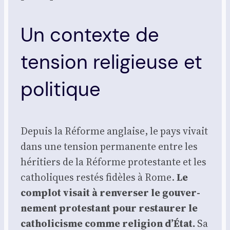
Un contexte de
tension religieuse et
politique
Depuis la Réforme anglaise, le pays vivait
dans une ten­sion per­ma­nente entre les
héri­tiers de la Réforme pro­tes­tante et les
catho­liques res­tés fidèles à Rome.
Le
com­plot visait à ren­ver­ser le gou­ver­
ne­ment pro­tes­tant pour res­tau­rer le
catho­li­cisme comme reli­gion d’État.
Sa