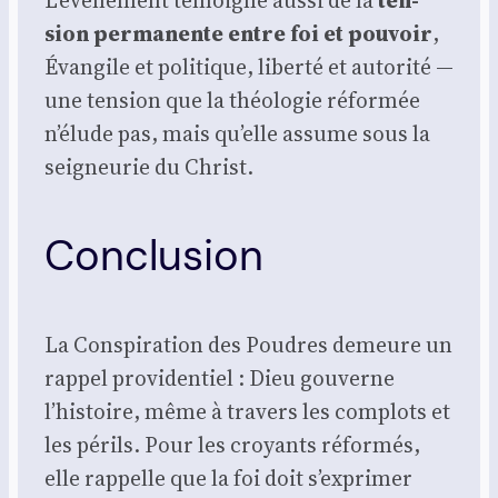
L’événement témoigne aus­si de la
ten­
sion per­ma­nente entre foi et pou­voir
,
Évan­gile et poli­tique, liber­té et auto­ri­té —
une ten­sion que la théo­lo­gie réfor­mée
n’élude pas, mais qu’elle assume sous la
sei­gneu­rie du Christ.
Conclusion
La Conspi­ra­tion des Poudres demeure un
rap­pel pro­vi­den­tiel : Dieu gou­verne
l’histoire, même à tra­vers les com­plots et
les périls. Pour les croyants réfor­més,
elle rap­pelle que la foi doit s’exprimer