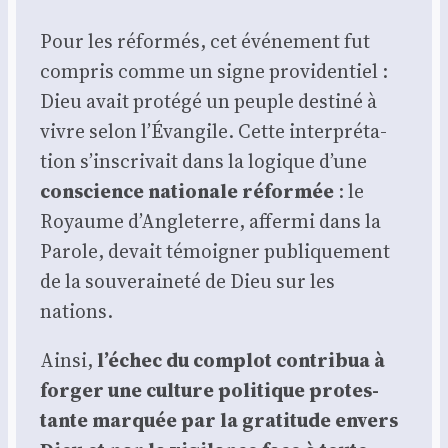
Pour les réfor­més, cet évé­ne­ment fut
com­pris comme un signe pro­vi­den­tiel :
Dieu avait pro­té­gé un peuple des­ti­né à
vivre selon l’Évangile. Cette inter­pré­ta­
tion s’inscrivait dans la logique d’une
conscience natio­nale réfor­mée
: le
Royaume d’Angleterre, affer­mi dans la
Parole, devait témoi­gner publi­que­ment
de la sou­ve­rai­ne­té de Dieu sur les
nations.
Ain­si,
l’échec du com­plot contri­bua à
for­ger une culture poli­tique pro­tes­
tante mar­quée par la gra­ti­tude envers