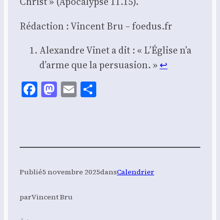
Christ » (Apo­ca­lypse 11.15).
Rédac­tion : Vincent Bru – foedus.fr
Alexandre Vinet a dit : « L’É­glise n’a
d’arme que la per­sua­sion. »
↩︎
Facebook
Mastodon
Email
Share
Publié
5 novembre 2025
dans
Calendrier
par
Vincent Bru