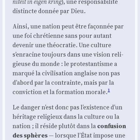
ni­teit in eigen kring
), une res­pon­sa­bi­li­té
dis­tincte don­née par Dieu.
Ain­si, une nation peut être façon­née par
une foi chré­tienne sans pour autant
deve­nir une théo­cra­tie. Une culture
s’enracine tou­jours dans une vision reli­
gieuse du monde : le pro­tes­tan­tisme a
mar­qué la civi­li­sa­tion anglaise non pas
d’abord par la contrainte, mais par la
1
convic­tion et la for­ma­tion morale.
Le dan­ger n’est donc pas l’existence d’un
héri­tage reli­gieux dans la culture ou la
nation ; il réside plu­tôt dans la
confu­sion
des sphères
— lorsque l’État impose une