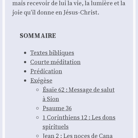
mais rece­voir de lui la vie, la lumière et la
joie qu’il donne en Jésus-Christ.
SOMMAIRE
Textes bibliques
Courte médi­ta­tion
Pré­di­ca­tion
Exé­gèse
Ésaïe 62 : Mes­sage de salut
à Sion
Psaume 36
1 Corin­thiens 12 : Les dons
spi­ri­tuels
Jean 2 : Les noces de Cana