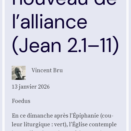
l’alliance
(Jean 2.1–11)
Vincent Bru
13 jan­vier 2026
Foe­dus
En ce dimanche après l’Épiphanie (cou­
leur litur­gique : vert), l’Église contemple