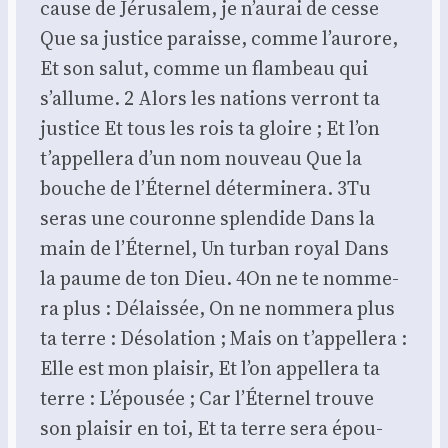
cause de Jéru­sa­lem, je n’aurai de cesse
Que sa jus­tice paraisse, comme l’aurore,
Et son salut, comme un flam­beau qui
s’allume. 2 Alors les nations ver­ront ta
jus­tice Et tous les rois ta gloire ; Et l’on
t’appellera d’un nom nou­veau Que la
bouche de l’Éternel déter­mi­ne­ra. 3Tu
seras une cou­ronne splen­dide Dans la
main de l’Éternel, Un tur­ban royal Dans
la paume de ton Dieu. 4On ne te nom­me­
ra plus : Délais­sée, On ne nom­me­ra plus
ta terre : Déso­la­tion ; Mais on t’appellera :
Elle est mon plai­sir, Et l’on appel­le­ra ta
terre : L’épousée ; Car l’Éternel trouve
son plai­sir en toi, Et ta terre sera épou­