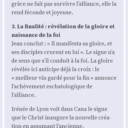
grâce ne fait pas sur­vivre l’alliance, elle la
rend féconde et joyeuse.
3. La fina­li­té : révé­la­tion de la gloire et
nais­sance de la foi
Jean conclut : « Il mani­fes­ta sa gloire, et
ses dis­ciples crurent en lui ». Le signe n’a
de sens que s’il conduit à la foi. La gloire
révé­lée ici anti­cipe déjà la croix : le
« meilleur vin gar­dé pour la fin » annonce
l’achèvement escha­to­lo­gique de
l’alliance.
Iré­née de Lyon voit dans Cana le signe
que le Christ inau­gure la nou­velle créa­
tion en assu­mant l’ancienne.