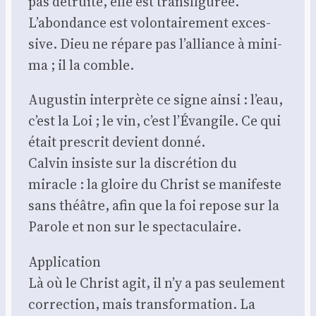
pas détruite, elle est trans­fi­gu­rée.
L’abondance est volon­tai­re­ment exces­
sive. Dieu ne répare pas l’alliance à mini­
ma ; il la comble.
Augus­tin inter­prète ce signe ain­si : l’eau,
c’est la Loi ; le vin, c’est l’Évangile. Ce qui
était pres­crit devient don­né.
Cal­vin insiste sur la dis­cré­tion du
miracle : la gloire du Christ se mani­feste
sans théâtre, afin que la foi repose sur la
Parole et non sur le spec­ta­cu­laire.
Appli­ca­tion
Là où le Christ agit, il n’y a pas seule­ment
cor­rec­tion, mais trans­for­ma­tion. La