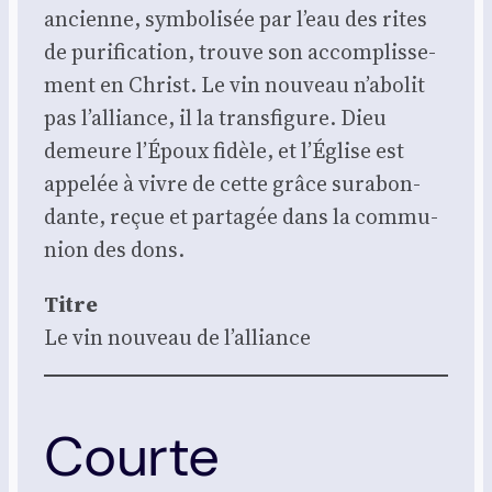
ancienne, sym­bo­li­sée par l’eau des rites
de puri­fi­ca­tion, trouve son accom­plis­se­
ment en Christ. Le vin nou­veau n’abolit
pas l’alliance, il la trans­fi­gure. Dieu
demeure l’Époux fidèle, et l’Église est
appe­lée à vivre de cette grâce sur­abon­
dante, reçue et par­ta­gée dans la com­mu­
nion des dons.
Titre
Le vin nou­veau de l’alliance
Courte