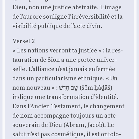
Dieu, non une jus­tice abs­traite. L’image
de l’aurore sou­ligne l’irréversibilité et la
visi­bi­li­té publique de l’acte divin.
Ver­set 2
« Les nations ver­ront ta jus­tice » : la res­
tau­ra­tion de Sion a une por­tée uni­ver­
selle. L’alliance n’est jamais enfer­mée
dans un par­ti­cu­la­risme eth­nique. « Un
nom nou­veau » : שֵׁם חָדָשׁ (šēm ḥāḏāš)
indique une trans­for­ma­tion d’identité.
Dans l’Ancien Tes­ta­ment, le chan­ge­ment
de nom accom­pagne tou­jours un acte
sou­ve­rain de Dieu (Abram, Jacob). Le
salut n’est pas cos­mé­tique, il est onto­lo­