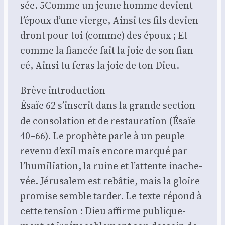
sée. 5Comme un jeune homme devient
l’époux d’une vierge, Ain­si tes fils devien­
dront pour toi (comme) des époux ; Et
comme la fian­cée fait la joie de son fian­
cé, Ain­si tu feras la joie de ton Dieu.
Brève intro­duc­tion
Ésaïe 62 s’inscrit dans la grande sec­tion
de conso­la­tion et de res­tau­ra­tion (Ésaïe
40–66). Le pro­phète parle à un peuple
reve­nu d’exil mais encore mar­qué par
l’humiliation, la ruine et l’attente inache­
vée. Jéru­sa­lem est rebâ­tie, mais la gloire
pro­mise semble tar­der. Le texte répond à
cette ten­sion : Dieu affirme publi­que­