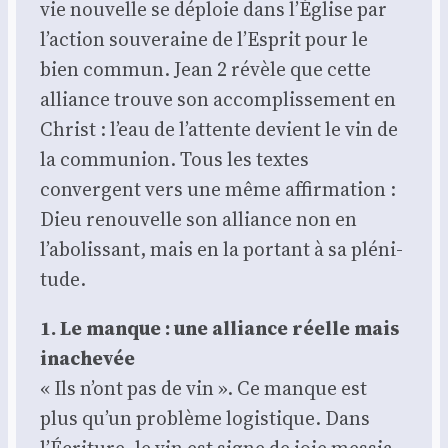
vie nou­velle se déploie dans l’Église par
l’action sou­ve­raine de l’Esprit pour le
bien com­mun. Jean 2 révèle que cette
alliance trouve son accom­plis­se­ment en
Christ : l’eau de l’attente devient le vin de
la com­mu­nion. Tous les textes
convergent vers une même affir­ma­tion :
Dieu renou­velle son alliance non en
l’abolissant, mais en la por­tant à sa plé­ni­
tude.
1. Le manque : une alliance réelle mais
inache­vée
« Ils n’ont pas de vin ». Ce manque est
plus qu’un pro­blème logis­tique. Dans