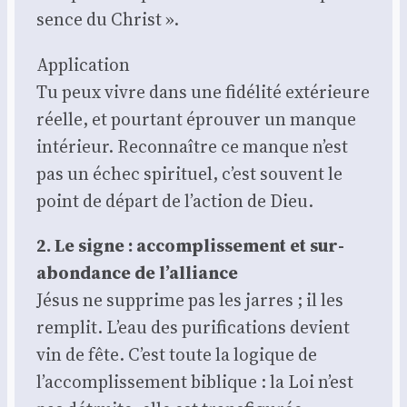
sence du Christ ».
Appli­ca­tion
Tu peux vivre dans une fidé­li­té exté­rieure
réelle, et pour­tant éprou­ver un manque
inté­rieur. Recon­naître ce manque n’est
pas un échec spi­ri­tuel, c’est sou­vent le
point de départ de l’action de Dieu.
2. Le signe : accom­plis­se­ment et sur­
abon­dance de l’alliance
Jésus ne sup­prime pas les jarres ; il les
rem­plit. L’eau des puri­fi­ca­tions devient
vin de fête. C’est toute la logique de
l’accomplissement biblique : la Loi n’est