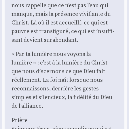
nous rap­pelle que ce n’est pas l’eau qui
manque, mais la pré­sence vivi­fiante du
Christ. Là où il est accueilli, ce qui est
pauvre est trans­fi­gu­ré, ce qui est insuf­fi­
sant devient sur­abon­dant.
« Par ta lumière nous voyons la
lumière » : c’est à la lumière du Christ
que nous dis­cer­nons ce que Dieu fait
réel­le­ment. La foi naît lorsque nous
recon­nais­sons, der­rière les gestes
simples et silen­cieux, la fidé­li­té du Dieu
de l’alliance.
Prière
Sei­gneur Jésus, viens rem­plir ce qui est