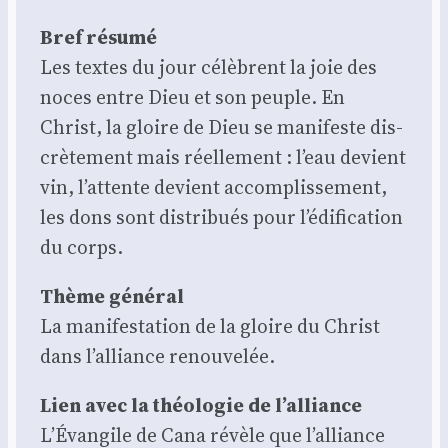
Bref résu­mé
Les textes du jour célèbrent la joie des
noces entre Dieu et son peuple. En
Christ, la gloire de Dieu se mani­feste dis­
crè­te­ment mais réel­le­ment : l’eau devient
vin, l’attente devient accom­plis­se­ment,
les dons sont dis­tri­bués pour l’édification
du corps.
Thème géné­ral
La mani­fes­ta­tion de la gloire du Christ
dans l’alliance renou­ve­lée.
Lien avec la théo­lo­gie de l’alliance
L’Évangile de Cana révèle que l’alliance