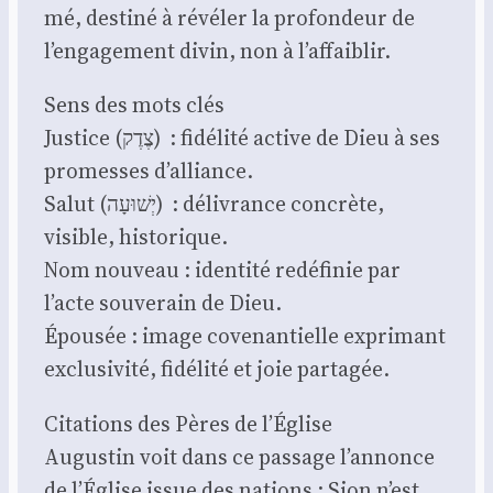
mé, des­ti­né à révé­ler la pro­fon­deur de
l’engagement divin, non à l’affaiblir.
Sens des mots clés
Jus­tice (צֶדֶק) : fidé­li­té active de Dieu à ses
pro­messes d’alliance.
Salut (יְשׁוּעָה) : déli­vrance concrète,
visible, his­to­rique.
Nom nou­veau : iden­ti­té redé­fi­nie par
l’acte sou­ve­rain de Dieu.
Épou­sée : image cove­nan­tielle expri­mant
exclu­si­vi­té, fidé­li­té et joie par­ta­gée.
Cita­tions des Pères de l’Église
Augus­tin voit dans ce pas­sage l’annonce
de l’Église issue des nations : Sion n’est