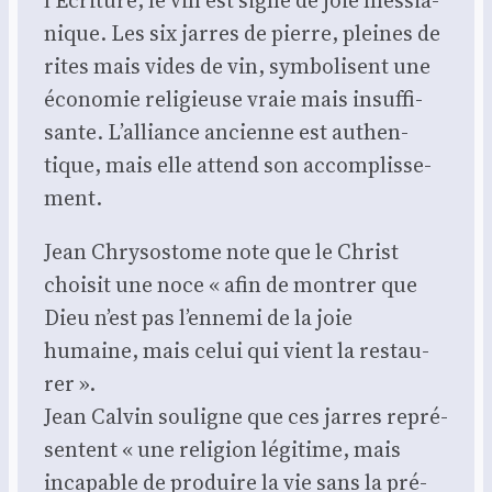
l’Écriture, le vin est signe de joie mes­sia­
nique. Les six jarres de pierre, pleines de
rites mais vides de vin, sym­bo­lisent une
éco­no­mie reli­gieuse vraie mais insuf­fi­
sante. L’alliance ancienne est authen­
tique, mais elle attend son accom­plis­se­
ment.
Jean Chry­so­stome note que le Christ
choi­sit une noce « afin de mon­trer que
Dieu n’est pas l’ennemi de la joie
humaine, mais celui qui vient la res­tau­
rer ».
Jean Cal­vin sou­ligne que ces jarres repré­
sentent « une reli­gion légi­time, mais
inca­pable de pro­duire la vie sans la pré­