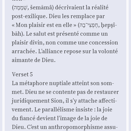
(שְׁמָמָה, šemā­mâ) décri­vaient la réa­li­té
post-exi­lique. Dieu les rem­place par
« Mon plai­sir est en elle » (חֶפְצִי־בָהּ, ḥepṣî-
bāh). Le salut est pré­sen­té comme un
plai­sir divin, non comme une conces­sion
arra­chée. L’alliance repose sur la volon­té
aimante de Dieu.
Ver­set 5
La méta­phore nup­tiale atteint son som­
met. Dieu ne se contente pas de res­tau­rer
juri­di­que­ment Sion, il s’y attache affec­ti­
ve­ment. Le paral­lé­lisme insiste : la joie
du fian­cé devient l’image de la joie de
Dieu. C’est un anthro­po­mor­phisme assu­