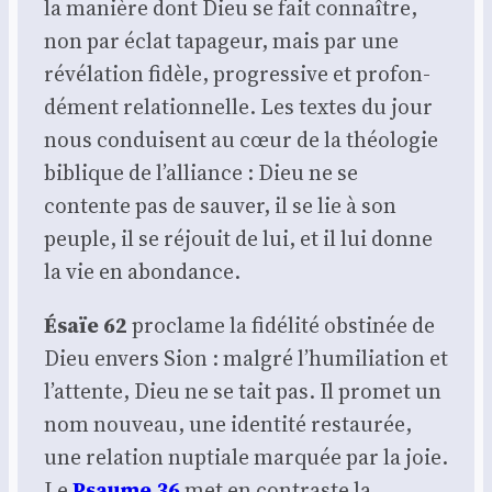
la manière dont Dieu se fait connaître,
non par éclat tapa­geur, mais par une
révé­la­tion fidèle, pro­gres­sive et pro­fon­
dé­ment rela­tion­nelle. Les textes du jour
nous conduisent au cœur de la théo­lo­gie
biblique de l’alliance : Dieu ne se
contente pas de sau­ver, il se lie à son
peuple, il se réjouit de lui, et il lui donne
la vie en abon­dance.
Ésaïe 62
pro­clame la fidé­li­té obs­ti­née de
Dieu envers Sion : mal­gré l’humiliation et
l’attente, Dieu ne se tait pas. Il pro­met un
nom nou­veau, une iden­ti­té res­tau­rée,
une rela­tion nup­tiale mar­quée par la joie.
Le
Psaume 36
met en contraste la