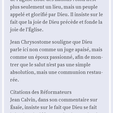
plus seule­ment un lieu, mais un peuple
appe­lé et glo­ri­fié par Dieu. Il insiste sur le
fait que la joie de Dieu pré­cède et fonde la
joie de l’Église.
Jean Chry­so­stome sou­ligne que Dieu
parle ici non comme un juge apai­sé, mais
comme un époux pas­sion­né, afin de mon­
trer que le salut n’est pas une simple
abso­lu­tion, mais une com­mu­nion res­tau­
rée.
Cita­tions des Réfor­ma­teurs
Jean Cal­vin, dans son com­men­taire sur
Ésaïe, insiste sur le fait que Dieu se fait