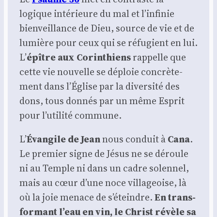
logique inté­rieure du mal et l’infinie
bien­veillance de Dieu, source de vie et de
lumière pour ceux qui se réfu­gient en lui.
L’
épître aux Corin­thiens
rap­pelle que
cette vie nou­velle se déploie concrè­te­
ment dans l’Église par la diver­si­té des
dons, tous don­nés par un même Esprit
pour l’utilité com­mune.
L’
Évan­gile de Jean
nous conduit à
Cana
.
Le pre­mier signe de Jésus ne se déroule
ni au Temple ni dans un cadre solen­nel,
mais au cœur d’une noce vil­la­geoise, là
où la joie menace de s’éteindre.
En trans­
for­mant l’eau en vin, le Christ révèle sa