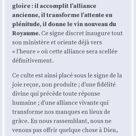
gloire : il accom­plit l’alliance
ancienne, il trans­forme l’attente en
plé­ni­tude, il donne le vin nou­veau du
Royaume.
Ce signe dis­cret inau­gure tout
son minis­tère et oriente déjà vers
« l’heure » où cette alliance sera scel­lée
défi­ni­ti­ve­ment.
Ce culte est ain­si pla­cé sous le signe de la
joie reçue, non pro­duite ; d’une fidé­li­té
divine qui pré­cède toute réponse
humaine ; d’une alliance vivante qui
trans­forme nos manques en lieux de
grâce. En nous ras­sem­blant, nous ne
venons pas offrir quelque chose à Dieu,