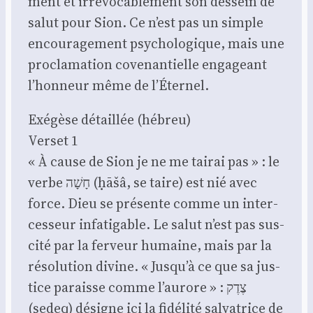
ment et irré­vo­ca­ble­ment son des­sein de
salut pour Sion. Ce n’est pas un simple
encou­ra­ge­ment psy­cho­lo­gique, mais une
pro­cla­ma­tion cove­nan­tielle enga­geant
l’honneur même de l’Éternel.
Exé­gèse détaillée (hébreu)
Ver­set 1
« À cause de Sion je ne me tai­rai pas » : le
verbe חָשָׁה (ḥāšâ, se taire) est nié avec
force. Dieu se pré­sente comme un inter­
ces­seur infa­ti­gable. Le salut n’est pas sus­
ci­té par la fer­veur humaine, mais par la
réso­lu­tion divine. « Jusqu’à ce que sa jus­
tice paraisse comme l’aurore » : צֶדֶק
(ṣedeq) désigne ici la fidé­li­té sal­va­trice de