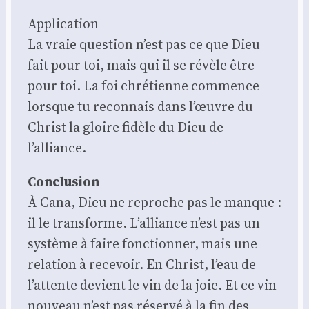
Appli­ca­tion
La vraie ques­tion n’est pas ce que Dieu
fait pour toi, mais qui il se révèle être
pour toi. La foi chré­tienne com­mence
lorsque tu recon­nais dans l’œuvre du
Christ la gloire fidèle du Dieu de
l’alliance.
Conclu­sion
À Cana, Dieu ne reproche pas le manque :
il le trans­forme. L’alliance n’est pas un
sys­tème à faire fonc­tion­ner, mais une
rela­tion à rece­voir. En Christ, l’eau de
l’attente devient le vin de la joie. Et ce vin
nou­veau n’est pas réser­vé à la fin des