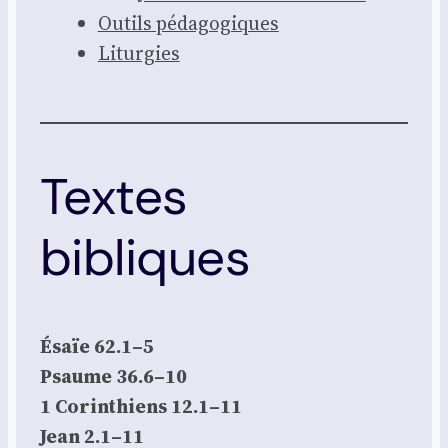
Outils péda­go­giques
Litur­gies
Textes
bibliques
Ésaïe 62.1–5
Psaume 36.6–10
1 Corin­thiens 12.1–11
Jean 2.1–11