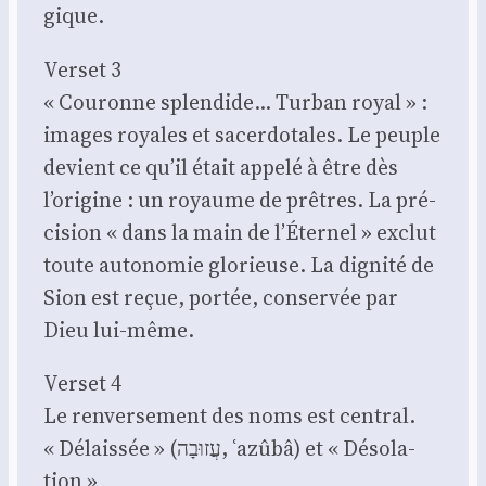
gique.
Ver­set 3
« Cou­ronne splen­dide… Tur­ban royal » :
images royales et sacer­do­tales. Le peuple
devient ce qu’il était appe­lé à être dès
l’origine : un royaume de prêtres. La pré­
ci­sion « dans la main de l’Éternel » exclut
toute auto­no­mie glo­rieuse. La digni­té de
Sion est reçue, por­tée, conser­vée par
Dieu lui-même.
Ver­set 4
Le ren­ver­se­ment des noms est cen­tral.
« Délais­sée » (עֲזוּבָה, ʿazû­bâ) et « Déso­la­
tion »