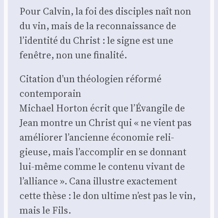
Pour Cal­vin, la foi des dis­ciples naît non
du vin, mais de la recon­nais­sance de
l’identité du Christ : le signe est une
fenêtre, non une fina­li­té.
Cita­tion d’un théo­lo­gien réfor­mé
contem­po­rain
Michael Hor­ton écrit que l’Évangile de
Jean montre un Christ qui « ne vient pas
amé­lio­rer l’ancienne éco­no­mie reli­
gieuse, mais l’accomplir en se don­nant
lui-même comme le conte­nu vivant de
l’alliance ». Cana illustre exac­te­ment
cette thèse : le don ultime n’est pas le vin,
mais le Fils.