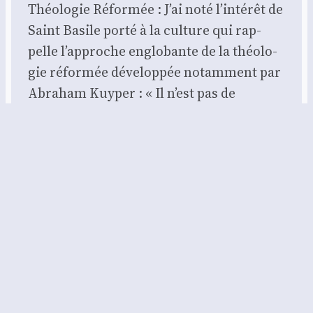
Théologie Réformée : J’ai noté l’in­té­rêt de
Saint Basile por­té à la culture qui rap­
pelle l’ap­proche englo­bante de la théo­lo­
gie réfor­mée déve­lop­pée notam­ment par
Abra­ham Kuy­per : « Il n’est pas de
domaine de la vie des hommes dont le
Christ ne puisse dire : c’est à…
2 janvier 2024
Foedus – Réflexion biblique et
apologétique
Contact :
contact@foedus.fr