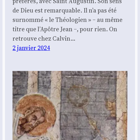
pré­fé­rés, avec Saint Augus­tin. Son sens
de Dieu est remar­quable. Il n’a pas été
sur­nom­mé « le Théo­lo­gien » ‒ au même
titre que l’A­pôtre Jean ‒, pour rien. On
retrouve chez Cal­vin…
2 janvier 2024