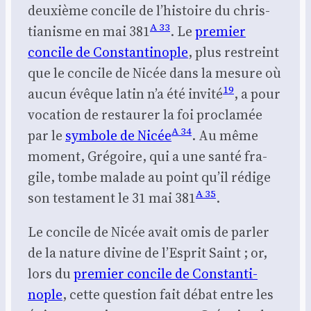
deuxième concile de l’his­toire du chris­
A 33
tia­nisme en mai 381
. Le
pre­mier
concile de Constan­ti­nople
, plus res­treint
que le concile de Nicée dans la mesure où
19
aucun évêque latin n’a été invi­té
, a pour
voca­tion de res­tau­rer la foi pro­cla­mée
A 34
par le
sym­bole de Nicée
. Au même
moment, Gré­goire, qui a une san­té fra­
gile, tombe malade au point qu’il rédige
A 35
son tes­ta­ment le 31 mai 381
.
Le concile de Nicée avait omis de par­ler
de la nature divine de l’Es­prit Saint ; or,
lors du
pre­mier concile de Constan­ti­
nople
, cette ques­tion fait débat entre les