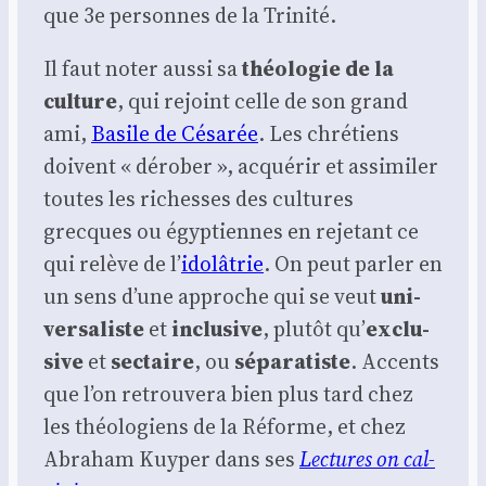
que 3e per­sonnes de la Tri­ni­té.
Il faut noter aus­si sa
théo­lo­gie de la
culture
, qui rejoint celle de son grand
ami,
Basile de Césa­rée
. Les chré­tiens
doivent « déro­ber », acqué­rir et assi­mi­ler
toutes les richesses des cultures
grecques ou égyp­tiennes en reje­tant ce
qui relève de l’
ido­lâ­trie
. On peut par­ler en
un sens d’une approche qui se veut
uni­
ver­sa­liste
et
inclu­sive
, plu­tôt qu’
exclu­
sive
et
sec­taire
, ou
sépa­ra­tiste
. Accents
que l’on retrou­ve­ra bien plus tard chez
les théo­lo­giens de la Réforme, et chez
Abra­ham Kuy­per dans ses
Lec­tures on cal­