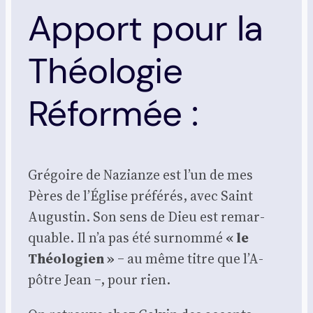
Apport pour la
Théologie
Réformée :
Gré­goire de Nazianze est l’un de mes
Pères de l’É­glise pré­fé­rés, avec Saint
Augus­tin. Son sens de Dieu est remar­
quable. Il n’a pas été sur­nom­mé
« le
Théo­lo­gien »
‒ au même titre que l’A­
pôtre Jean ‒, pour rien.