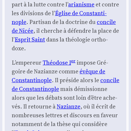
part à la lutte contre l’
aria­nisme
et contre
les divi­sions de l’
Église de Constan­ti­
nople
. Par­ti­san de la doc­trine du
concile
de Nicée
, il cherche à défendre la place de
l’
Esprit Saint
dans la théo­lo­gie ortho­
doxe.
er
L’empereur
Théo­dose
I
impose Gré­
goire de Nazianze comme
évêque de
Constan­ti­nople
. Il pré­side alors le
concile
de Constan­ti­nople
mais démis­sionne
alors que les débats sont loin d’être ache­
vés. Il retourne à
Nazianze
, où il écrit de
nom­breuses lettres et dis­cours en faveur
notam­ment de la thèse qui consi­dère