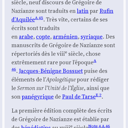
siècle, neuf dis­cours de Gré­goire de
Nazianze sont tra­duits en
latin
par
Rufin
A 45
d’A­qui­lée
. Très vite, cer­tains de ses
écrits sont tra­duits
en
arabe
,
copte
,
armé­nien
,
syriaque
. Des
manus­crits de Gré­goire de Nazianze sont
e
réper­to­riés dès le viii
siècle, chose
A
extrê­me­ment rare pour l’é­poque
46
.
Jacques-Bénigne Bos­suet
puise des
élé­ments de l’
Apo­lo­gé­tique
pour rédi­ger
le
Ser­mon sur l’U­ni­té de l’É­glise
, ain­si que
E 2
son
pané­gy­rique
de
Paul de Tarse
.
La pre­mière édi­tion com­plète des écrits
de Gré­goire de Nazianze est éta­blie par
e
Note 4
,
A 46
des
béné­dic­tins
au xviii
siècle
.