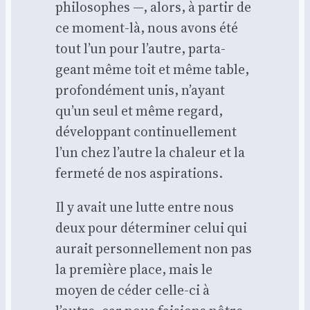
phi­lo­sophes —, alors, à par­tir de
ce moment-là, nous avons été
tout l’un pour l’autre, par­ta­
geant même toit et même table,
pro­fon­dé­ment unis, n’ayant
qu’un seul et même regard,
déve­lop­pant conti­nuel­le­ment
l’un chez l’autre la cha­leur et la
fer­me­té de nos aspi­ra­tions.
Il y avait une lutte entre nous
deux pour déter­mi­ner celui qui
aurait per­son­nel­le­ment non pas
la pre­mière place, mais le
moyen de céder celle-ci à