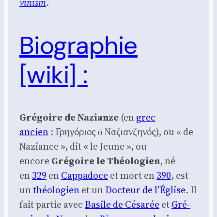
vi­nism
.
Biographie
[wiki] :
Gré­goire de Nazianze
(en
grec
ancien
: Γρηγόριος ὁ Ναζιανζηνός), ou « de
Naziance », dit « le Jeune », ou
encore
Gré­goire le Théo­lo­gien
, né
en
329
en
Cap­pa­doce
et mort en
390
, est
un
théo­lo­gien
et un
Doc­teur de l’É­glise
. Il
fait par­tie avec
Basile de Césa­rée
et
Gré­