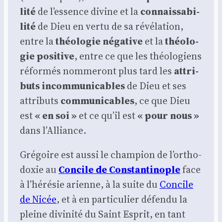
li­té
de l’es­sence divine et la
connais­sa­bi­
li­té
de Dieu en ver­tu de sa révé­la­tion,
entre la
théo­lo­gie néga­tive
et la
théo­lo­
gie posi­tive
, entre ce que les théo­lo­giens
réfor­més nom­me­ront plus tard les
attri­
buts incom­mu­ni­cables
de Dieu et ses
attri­buts
com­mu­ni­cables
, ce que Dieu
est
« en soi »
et ce qu’il est
« pour nous »
dans l’Al­liance.
Gré­goire est aus­si le cham­pion de l’or­tho­
doxie au
Concile de Constan­ti­nople
face
à l’hé­ré­sie arienne, à la suite du
Concile
de Nicée
, et à en par­ti­cu­lier défen­du la
pleine divi­ni­té du Saint Esprit, en tant