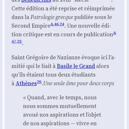
Cette édi­tion a été reprise et réim­pri­mée
dans la
Patro­lo­gie grecque
publiée sous le
A 46
,
24
Second Empire
. Une nou­velle édi­
A
tion cri­tique est en cours de publi­ca­tion
47
,
25
.
Saint Gré­goire de Nazianze évoque ici l’a­
mi­tié qui le liait à
Basile le Grand
alors
qu’ils étaient tous deux étu­diants
26
à
Athènes
.
Une seule âme pour deux corps
« Quand, avec le temps, nous
nous sommes mutuel­le­ment
avoué nos aspi­ra­tions et l’ob­jet
de nos aspi­ra­tions — vivre en