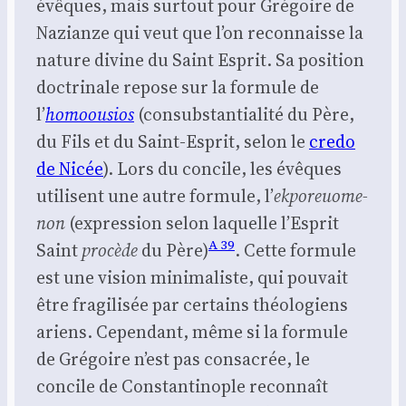
évêques, mais sur­tout pour Gré­goire de
Nazianze qui veut que l’on recon­naisse la
nature divine du Saint Esprit. Sa posi­tion
doc­tri­nale repose sur la for­mule de
l’
homoou­sios
(consub­stan­tia­li­té du Père,
du Fils et du Saint-Esprit, selon le
cre­do
de Nicée
). Lors du concile, les évêques
uti­lisent une autre for­mule, l’
ekpo­reuo­me­
non
(expres­sion selon laquelle l’Es­prit
A 39
Saint
pro­cède
du Père)
. Cette for­mule
est une vision mini­ma­liste, qui pou­vait
être fra­gi­li­sée par cer­tains théo­lo­giens
ariens. Cepen­dant, même si la for­mule
de Gré­goire n’est pas consa­crée, le
concile de Constan­ti­nople recon­naît