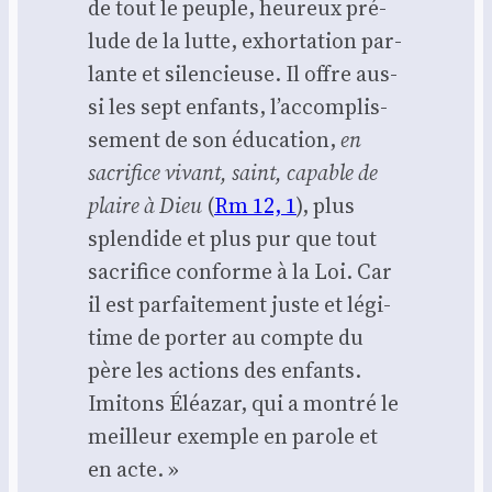
de tout le peuple, heu­reux pré­
lude de la lutte, exhor­ta­tion par­
lante et silen­cieuse. Il offre aus­
si les sept enfants, l’ac­com­plis­
se­ment de son édu­ca­tion,
en
sacri­fice vivant, saint, capable de
plaire à Dieu
(
Rm 12, 1
), plus
splen­dide et plus pur que tout
sacri­fice conforme à la Loi. Car
il est par­fai­te­ment juste et légi­
time de por­ter au compte du
père les actions des enfants.
Imi­tons Éléa­zar, qui a mon­tré le
meilleur exemple en parole et
en acte. »