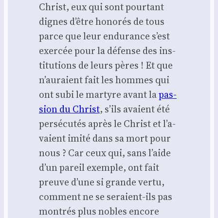
Christ, eux qui sont pour­tant
dignes d’être hono­rés de tous
parce que leur endu­rance s’est
exer­cée pour la défense des ins­
ti­tu­tions de leurs pères ! Et que
n’au­raient fait les hommes qui
ont subi le mar­tyre avant la
pas­
sion du Christ
, s’ils avaient été
per­sé­cu­tés après le Christ et l’a­
vaient imi­té dans sa mort pour
nous ? Car ceux qui, sans l’aide
d’un pareil exemple, ont fait
preuve d’une si grande ver­tu,
com­ment ne se seraient-ils pas
mon­trés plus nobles encore