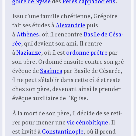
goire de Nysse
des
Pères cap­pa­do­ciens
.
Issu d’une famille chré­tienne, Gré­goire
fait ses études à
Alexan­drie
puis
à
Athènes
, où il ren­contre
Basile de Césa­
rée
, qui devient son ami. Il rentre
à
Nazianze
, où il est
ordon­né
prêtre
par
son père. Ordon­né ensuite contre son gré
évêque de
Sasimes
par Basile de Césa­rée,
il ne peut s’é­ta­blir dans cette cité et reste
chez son père, deve­nant ain­si le pre­mier
évêque auxi­liaire de l’É­glise.
À la mort de son père, il décide de se reti­
rer pour mener une
vie céno­bi­tique
. Il
est invi­té à
Constan­ti­nople
, où il prend