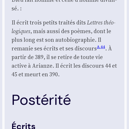
sé. :
Il écrit trois petits trai­tés dits
Lettres théo­
lo­giques
, mais aus­si des poèmes, dont le
plus long est son auto­bio­gra­phie. Il
A 44
rema­nie ses écrits et ses dis­cours
. À
par­tir de 389, il se retire de toute vie
active à Arianze. Il écrit les dis­cours 44 et
45 et meurt en 390.
Postérité
Écrits