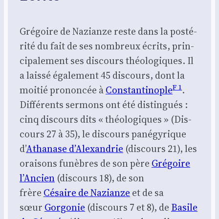
Gré­goire de Nazianze reste dans la pos­té­
ri­té du fait de ses nom­breux écrits, prin­
ci­pa­le­ment ses dis­cours théo­lo­giques. Il
a lais­sé éga­le­ment 45 dis­cours, dont la
F 1
moi­tié pro­non­cée à
Constan­ti­nople
.
Dif­fé­rents ser­mons ont été dis­tin­gués :
cinq dis­cours dits « théo­lo­giques » (Dis­
cours 27 à 35), le dis­cours pané­gy­rique
d’
Atha­nase d’A­lexan­drie
(dis­cours 21), les
orai­sons funèbres de son père
Gré­goire
l’An­cien
(dis­cours 18), de son
frère
Césaire de Nazianze
et de sa
sœur
Gor­go­nie
(dis­cours 7 et 8), de
Basile