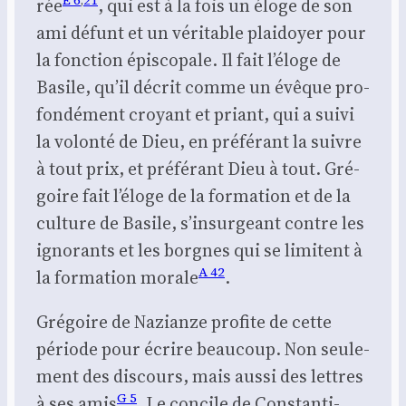
rée
, qui est à la fois un éloge de son
ami défunt et un véri­table plai­doyer pour
la fonc­tion épis­co­pale. Il fait l’é­loge de
Basile, qu’il décrit comme un évêque pro­
fon­dé­ment croyant et priant, qui a sui­vi
la volon­té de Dieu, en pré­fé­rant la suivre
à tout prix, et pré­fé­rant Dieu à tout. Gré­
goire fait l’é­loge de la for­ma­tion et de la
culture de Basile, s’in­sur­geant contre les
igno­rants et les borgnes qui se limitent à
A 42
la for­ma­tion morale
.
Gré­goire de Nazianze pro­fite de cette
période pour écrire beau­coup. Non seule­
ment des dis­cours, mais aus­si des lettres
G 5
à ses amis
. Le concile de Constan­ti­