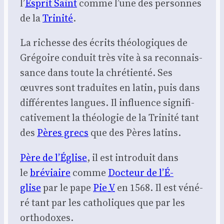
l’
Esprit Saint
comme l’une des per­sonnes
de la
Tri­ni­té
.
La richesse des écrits théo­lo­giques de
Gré­goire conduit très vite à sa recon­nais­
sance dans toute la chré­tien­té. Ses
œuvres sont tra­duites en latin, puis dans
dif­fé­rentes langues. Il influence signi­fi­
ca­ti­ve­ment la théo­lo­gie de la Tri­ni­té tant
des
Pères grecs
que des Pères latins.
Père de l’É­glise
, il est intro­duit dans
le
bré­viaire
comme
Doc­teur de l’É­
glise
par le pape
Pie
V
en 1568. Il est véné­
ré tant par les catho­liques que par les
ortho­doxes.