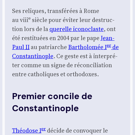
Ses reliques, trans­fé­rées à Rome
e
au viii
siècle pour évi­ter leur des­truc­
tion lors de la
que­relle ico­no­claste
, ont
été res­ti­tuées en 2004 par le pape
Jean-
er
Paul
II
au patriarche
Bar­tho­lo­mée
I
de
Constan­ti­nople
. Ce geste est à inter­pré­
ter comme un signe de récon­ci­lia­tion
entre catho­liques et ortho­doxes.
Premier concile de
Constantinople
er
Théo­dose
I
décide de convo­quer le