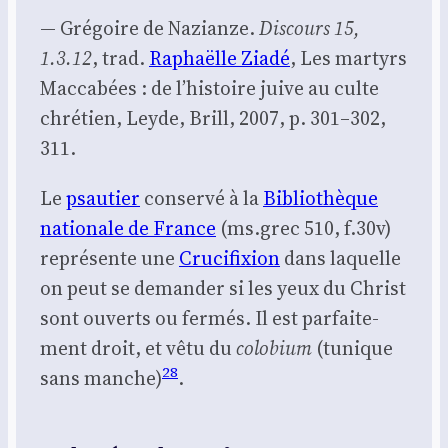
— Gré­goire de Nazianze.
Dis­cours 15,
1.3.12
, trad.
Raphaëlle Zia­dé
, Les mar­tyrs
Mac­ca­bées : de l’his­toire juive au culte
chré­tien, Leyde, Brill, 2007, p. 301–302,
311.
Le
psau­tier
conser­vé à la
Biblio­thèque
natio­nale de France
(ms.grec 510, f.30v)
repré­sente une
Cru­ci­fixion
dans laquelle
on peut se deman­der si les yeux du Christ
sont ouverts ou fer­més. Il est par­fai­te­
ment droit, et vêtu du
colo­bium
(tunique
28
sans manche)
.