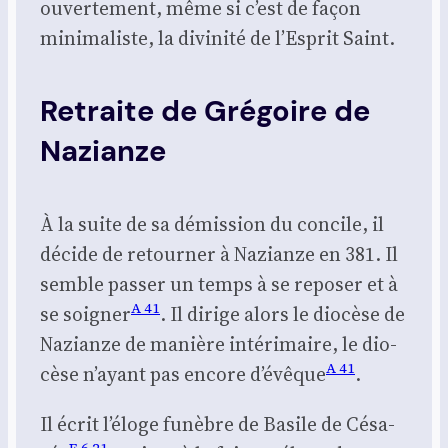
ouver­te­ment, même si c’est de façon
mini­ma­liste, la divi­ni­té de l’Es­prit Saint.
Retraite de Grégoire de
Nazianze
À la suite de sa démis­sion du concile, il
décide de retour­ner à Nazianze en 381. Il
semble pas­ser un temps à se repo­ser et à
A 41
se soi­gner
. Il dirige alors le dio­cèse de
Nazianze de manière inté­ri­maire, le dio­
A 41
cèse n’ayant pas encore d’é­vêque
.
Il écrit l’é­loge funèbre de Basile de Césa­
E 6
,
21