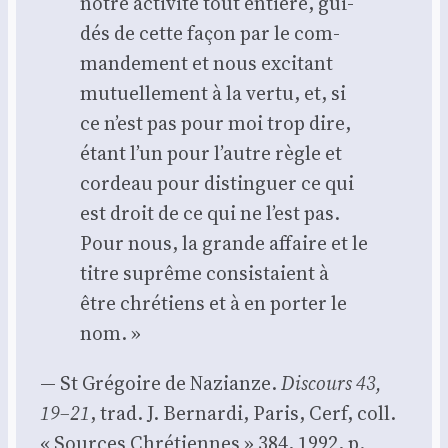
notre acti­vi­té tout entière, gui­
dés de cette façon par le com­
man­de­ment et nous exci­tant
mutuel­le­ment à la ver­tu, et, si
ce n’est pas pour moi trop dire,
étant l’un pour l’autre règle et
cor­deau pour dis­tin­guer ce qui
est droit de ce qui ne l’est pas.
Pour nous, la grande affaire et le
titre suprême consis­taient à
être chré­tiens et à en por­ter le
nom. »
— St Gré­goire de Nazianze.
Dis­cours 43,
19–21
, trad. J. Ber­nar­di, Paris, Cerf, coll.
« Sources Chré­tiennes » 384, 1992, p.