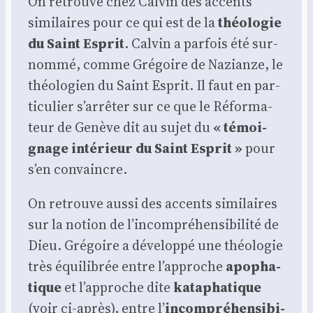
On retrouve chez Cal­vin des accents
simi­laires pour ce qui est de la
théo­lo­gie
du Saint Esprit
. Cal­vin a par­fois été sur­
nom­mé, comme Gré­goire de Nazianze, le
théo­lo­gien du Saint Esprit. Il faut en par­
ti­cu­lier s’ar­rê­ter sur ce que le Réfor­ma­
teur de Genève dit au sujet du
« témoi­
gnage inté­rieur du Saint Esprit »
pour
s’en convaincre.
On retrouve aus­si des accents simi­laires
sur la notion de l’in­com­pré­hen­si­bi­li­té de
Dieu. Gré­goire a déve­lop­pé une théo­lo­gie
très équi­li­brée entre l’ap­proche
apo­pha­
tique
et l’ap­proche dite
kata­pha­tique
(voir ci-après), entre l’
incom­pré­hen­si­bi­