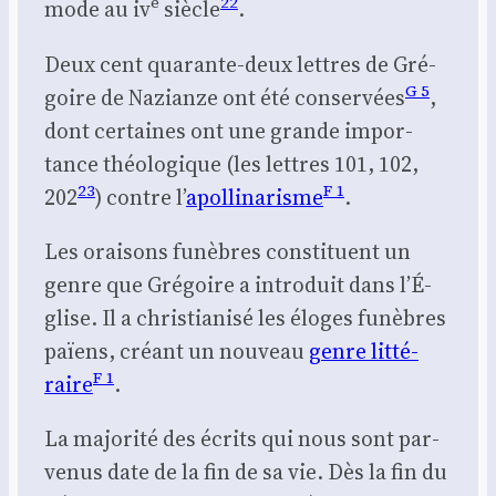
e
22
mode au iv
siècle
.
Deux cent qua­rante-deux lettres de Gré­
G 5
goire de Nazianze ont été conser­vées
,
dont cer­taines ont une grande impor­
tance théo­lo­gique (les lettres 101, 102,
23
F 1
202
) contre l’
apol­li­na­risme
.
Les orai­sons funèbres consti­tuent un
genre que Gré­goire a intro­duit dans l’É­
glise. Il a chris­tia­ni­sé les éloges funèbres
païens, créant un nou­veau
genre lit­té­
F 1
raire
.
La majo­ri­té des écrits qui nous sont par­
ve­nus date de la fin de sa vie. Dès la fin du