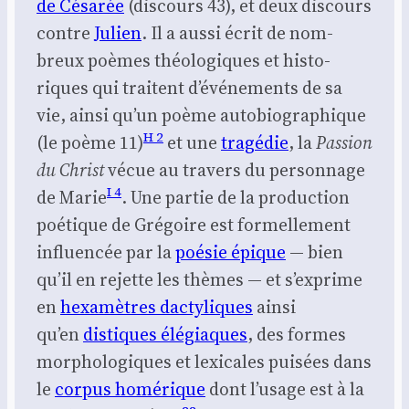
de Césa­rée
(dis­cours 43), et deux dis­cours
contre
Julien
. Il a aus­si écrit de nom­
breux poèmes théo­lo­giques et his­to­
riques qui traitent d’é­vé­ne­ments de sa
vie, ain­si qu’un poème auto­bio­gra­phique
H 2
(le poème 11)
et une
tra­gé­die
, la
Pas­sion
du Christ
vécue au tra­vers du per­son­nage
I 4
de Marie
. Une par­tie de la pro­duc­tion
poé­tique de Gré­goire est for­mel­le­ment
influen­cée par la
poé­sie épique
— bien
qu’il en rejette les thèmes — et s’ex­prime
en
hexa­mètres dac­ty­liques
ain­si
qu’en
dis­tiques élé­giaques
, des formes
mor­pho­lo­giques et lexi­cales pui­sées dans
le
cor­pus homé­rique
dont l’u­sage est à la