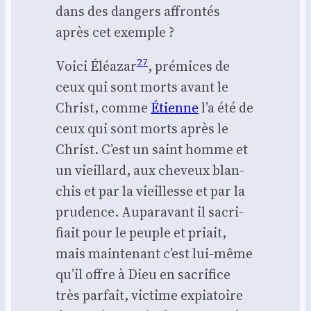
dans des dan­gers affron­tés
après cet exemple ?
27
Voi­ci Éléa­zar
, pré­mices de
ceux qui sont morts avant le
Christ, comme
Étienne
l’a été de
ceux qui sont morts après le
Christ. C’est un saint homme et
un vieillard, aux che­veux blan­
chis et par la vieillesse et par la
pru­dence. Aupa­ra­vant il sacri­
fiait pour le peuple et priait,
mais main­te­nant c’est lui-même
qu’il offre à Dieu en sacri­fice
très par­fait, vic­time expia­toire