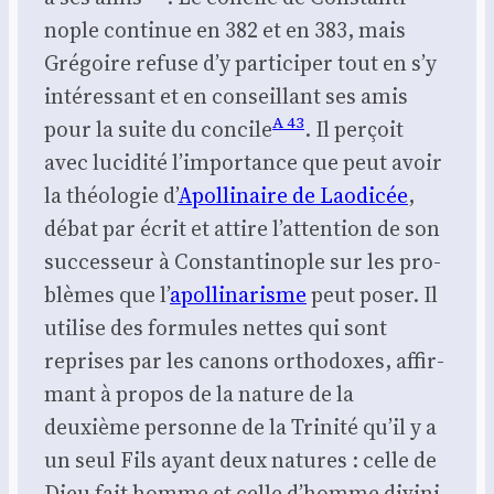
nople conti­nue en 382 et en 383, mais
Gré­goire refuse d’y par­ti­ci­per tout en s’y
inté­res­sant et en conseillant ses amis
A 43
pour la suite du concile
. Il per­çoit
avec luci­di­té l’im­por­tance que peut avoir
la théo­lo­gie d’
Apol­li­naire de Lao­di­cée
,
débat par écrit et attire l’at­ten­tion de son
suc­ces­seur à Constan­ti­nople sur les pro­
blèmes que l’
apol­li­na­risme
peut poser. Il
uti­lise des for­mules nettes qui sont
reprises par les canons ortho­doxes, affir­
mant à pro­pos de la nature de la
deuxième per­sonne de la Tri­ni­té qu’il y a
un seul Fils ayant deux natures : celle de
Dieu fait homme et celle d’homme divi­ni­