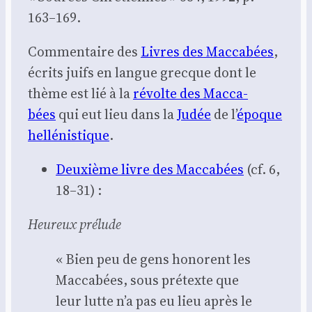
163–169.
Com­men­taire des
Livres des Mac­ca­bées
,
écrits juifs en langue grecque dont le
thème est lié à la
révolte des Mac­ca­
bées
qui eut lieu dans la
Judée
de l’
époque
hel­lé­nis­tique
.
Deuxième livre des Mac­ca­bées
(cf. 6,
18–31) :
Heu­reux pré­lude
« Bien peu de gens honorent les
Mac­ca­bées, sous pré­texte que
leur lutte n’a pas eu lieu après le