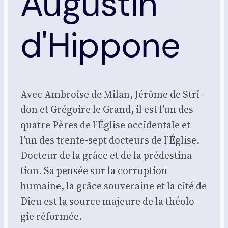
Augustin
d'Hippone
Avec Ambroise de Milan, Jérôme de Stri­
don et Gré­goire le Grand, il est l’un des
quatre Pères de l’Église occi­den­tale et
l’un des trente-sept doc­teurs de l’Église.
Doc­teur de la grâce et de la pré­des­ti­na­
tion. Sa pen­sée sur la cor­rup­tion
humaine, la grâce sou­ve­raine et la cité de
Dieu est la source majeure de la théo­lo­
gie réfor­mée.