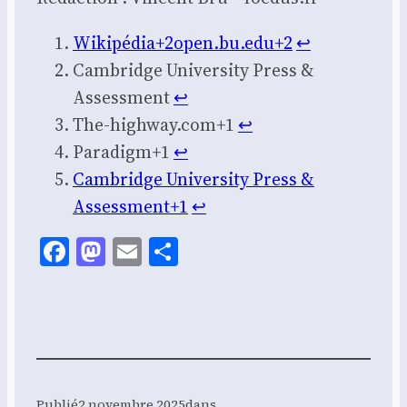
Wikipédia+2open.bu.edu+2
↩︎
Cam­bridge Uni­ver­si­ty Press &
Assess­ment
↩︎
The-highway.com+1
↩︎
Paradigm+1
↩︎
Cam­bridge Uni­ver­si­ty Press &
Assessment+1
↩︎
Facebook
Mastodon
Email
Share
Publié
2 novembre 2025
dans