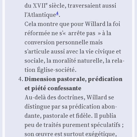
du XVIIᵉ siècle, tra­ver­saient aus­si
4
l’Atlantique
.
Cela montre que pour Willard la foi
réfor­mée ne s’« arrête pas » à la
conver­sion per­son­nelle mais
s’articule aus­si avec la vie civique et
sociale, la mora­li­té natu­relle, la rela­
tion Église‑société.
Dimen­sion pas­to­rale, pré­di­ca­tion
et pié­té confes­sante
Au‑delà des doc­trines, Willard se
dis­tingue par sa pré­di­ca­tion abon­
dante, pas­to­rale et fidèle. Il publia
peu de trai­tés pure­ment spé­cu­la­tifs ;
son œuvre est sur­tout exé­gé­tique,