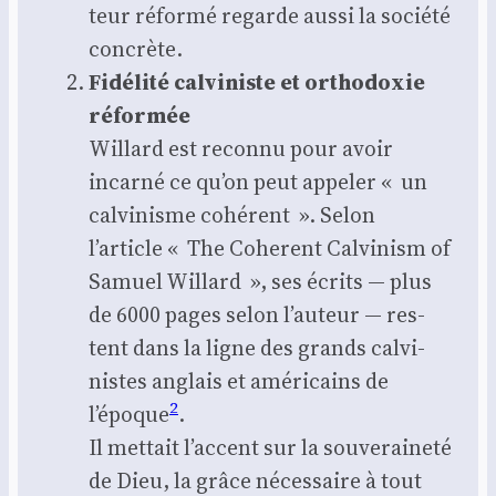
teur réfor­mé regarde aus­si la socié­té
concrète.
Fidé­li­té cal­vi­niste et ortho­doxie
réfor­mée
Willard est recon­nu pour avoir
incar­né ce qu’on peut appe­ler « un
cal­vi­nisme cohé­rent ». Selon
l’article « The Coherent Cal­vi­nism of
Samuel Willard », ses écrits — plus
de 6000 pages selon l’auteur — res­
tent dans la ligne des grands cal­vi­
nistes anglais et amé­ri­cains de
2
l’époque
.
Il met­tait l’accent sur la sou­ve­rai­ne­té
de Dieu, la grâce néces­saire à tout