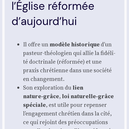
l’Église réformée
d’aujourd’hui
Il offre un
modèle his­to­rique
d’un
pasteur‑théologien qui allie la fidé­li­
té doc­tri­nale (réfor­mée) et une
praxis chré­tienne dans une socié­té
en chan­ge­ment.
Son explo­ra­tion du
lien
nature‑grâce
,
loi naturelle‑grâce
spé­ciale
, est utile pour repen­ser
l’engagement chré­tien dans la cité,
ce qui rejoint des pré­oc­cu­pa­tions