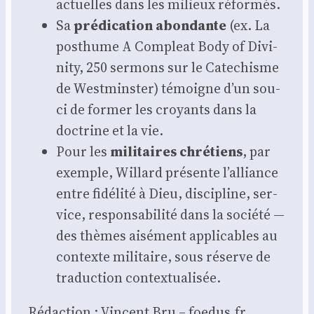
actuelles dans les milieux réfor­més.
Sa
pré­di­ca­tion abon­dante
(ex. La
post­hume A Com­pleat Body of Divi­
ni­ty, 250 ser­mons sur le Cate­chisme
de West­mins­ter) témoigne d’un sou­
ci de for­mer les croyants dans la
doc­trine et la vie.
Pour les
mili­taires chré­tiens
, par
exemple, Willard pré­sente l’alliance
entre fidé­li­té à Dieu, dis­ci­pline, ser­
vice, res­pon­sa­bi­li­té dans la socié­té —
des thèmes aisé­ment appli­cables au
contexte mili­taire, sous réserve de
tra­duc­tion contex­tua­li­sée.
Rédac­tion : Vincent Bru – foedus.fr