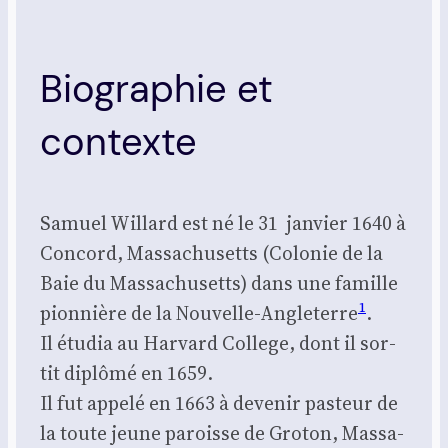
Biographie et
contexte
Samuel Willard est né le 31 jan­vier 1640 à
Concord, Mas­sa­chu­setts (Colo­nie de la
Baie du Mas­sa­chu­setts) dans une famille
1
pion­nière de la Nouvelle‑Angleterre
.
Il étu­dia au Har­vard Col­lege, dont il sor­
tit diplô­mé en 1659.
Il fut appe­lé en 1663 à deve­nir pas­teur de
la toute jeune paroisse de Gro­ton, Mas­sa­