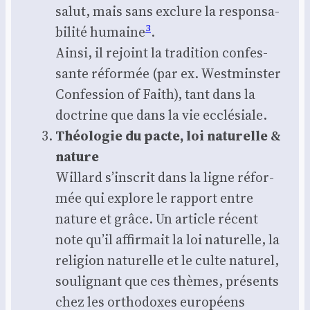
salut, mais sans exclure la res­pon­sa­
3
bi­li­té humaine
.
Ain­si, il rejoint la tra­di­tion confes­
sante réfor­mée (par ex. West­mins­ter
Confes­sion of Faith), tant dans la
doc­trine que dans la vie ecclé­siale.
Théo­lo­gie du pacte, loi natu­relle &
nature
Willard s’inscrit dans la ligne réfor­
mée qui explore le rap­port entre
nature et grâce. Un article récent
note qu’il affir­mait la loi natu­relle, la
reli­gion natu­relle et le culte natu­rel,
sou­li­gnant que ces thèmes, pré­sents
chez les ortho­doxes euro­péens