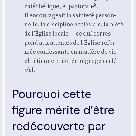
5
caté­ché­tique, et pas­to­rale
.
Il encou­ra­geait la sain­te­té per­son­
nelle, la dis­ci­pline ecclé­siale, la pié­té
de l’Église locale — ce qui cor­res­
pond aux attentes de l’Église réfor­
mée confes­sante en matière de vie
chré­tienne et de témoi­gnage ecclé­
sial.
Pourquoi cette
figure mérite d’être
redécouverte par