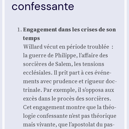
confessante
Enga­ge­ment dans les crises de son
temps
Willard vécut en période trou­blée :
la guerre de Phi­lippe, l’affaire des
sor­cières de Salem, les ten­sions
ecclé­siales. Il prit part à ces évé­ne­
ments avec pru­dence et rigueur doc­
tri­nale. Par exemple, il s’opposa aux
excès dans le pro­cès des sor­cières.
Cet enga­ge­ment montre que la théo­
lo­gie confes­sante n’est pas théo­rique
mais vivante, que l’apostolat du pas­