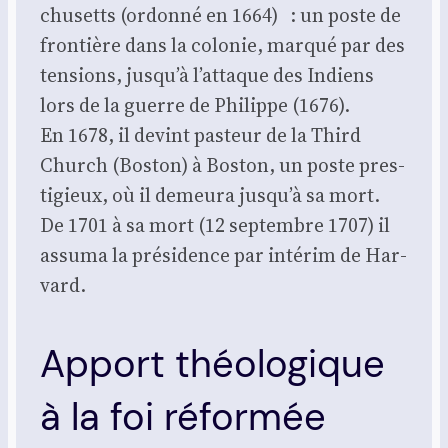
chu­setts (ordon­né en 1664) : un poste de
fron­tière dans la colo­nie, mar­qué par des
ten­sions, jusqu’à l’attaque des Indiens
lors de la guerre de Phi­lippe (1676).
En 1678, il devint pas­teur de la Third
Church (Bos­ton) à Bos­ton, un poste pres­
ti­gieux, où il demeu­ra jusqu’à sa mort.
De 1701 à sa mort (12 sep­tembre 1707) il
assu­ma la pré­si­dence par inté­rim de Har­
vard.
Apport théologique
à la foi réformée