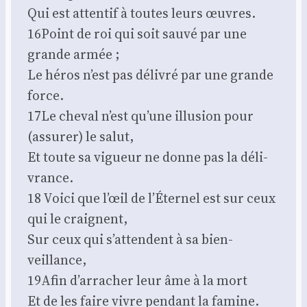
Qui est atten­tif à toutes leurs œuvres.
16Point de roi qui soit sau­vé par une
grande armée ;
Le héros n’est pas déli­vré par une grande
force.
17Le che­val n’est qu’une illu­sion pour
(assu­rer) le salut,
Et toute sa vigueur ne donne pas la déli­
vrance.
18 Voi­ci que l’œil de l’É­ter­nel est sur ceux
qui le craignent,
Sur ceux qui s’at­tendent à sa bien­
veillance,
19Afin d’ar­ra­cher leur âme à la mort
Et de les faire vivre pen­dant la famine.