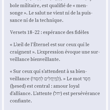
bole mili­taire, est qua­li­fié de « men­
songe ». Le salut ne vient ni de la puis­
sance ni de la tech­nique.
Ver­sets 18–22 : espé­rance des fidèles
« L’œil de l’Éternel est sur ceux qui le
craignent ». L’expression évoque une sur­
veillance bien­veillante.
« Sur ceux qui s’attendent à sa bien­
veillance (לַמְיַחֲלִים לְחַסְדּוֹ). » Le mot חֶסֶד
(ḥesed) est cen­tral : amour loyal
d’alliance. L’attente (יחל) est per­sé­vé­rance
confiante.