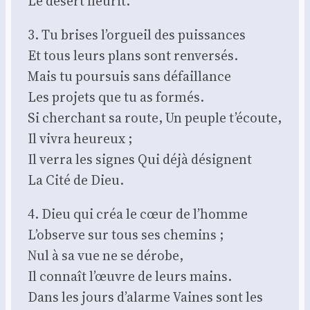
Le désert fleu­rit.
3. Tu brises l’orgueil des puis­sances
Et tous leurs plans sont ren­ver­sés.
Mais tu pour­suis sans défaillance
Les pro­jets que tu as for­més.
Si cher­chant sa route, Un peuple t’écoute,
Il vivra heu­reux ;
Il ver­ra les signes Qui déjà dési­gnent
La Cité de Dieu.
4. Dieu qui créa le cœur de l’homme
L’observe sur tous ses che­mins ;
Nul à sa vue ne se dérobe,
Il connaît l’œuvre de leurs mains.
Dans les jours d’alarme Vaines sont les