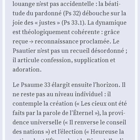
louange n’est pas acci­den­telle : la béa­ti­
tude du par­don­né (Ps 32) débouche sur la
joie des « justes » (Ps 33.1). La dyna­mique
est théo­lo­gi­que­ment cohé­rente : grâce
reçue → recon­nais­sance pro­cla­mée. Le
Psau­tier n’est pas un recueil désor­don­né ;
il arti­cule confes­sion, sup­pli­ca­tion et
ado­ra­tion.
Le Psaume 33 élar­git ensuite l’horizon. Il
ne reste pas au niveau indi­vi­duel : il
contemple la créa­tion (« Les cieux ont été
faits par la parole de l’Éternel »), la pro­vi­
dence uni­ver­selle (« Il ren­verse le conseil
des nations ») et l’élection (« Heu­reuse la