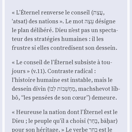
« L’Éternel ren­verse le conseil (עֲצַת,
‘atsat) des nations ». Le mot עֵצָה désigne
le plan déli­bé­ré. Dieu n’est pas un spec­ta­
teur des stra­té­gies humaines : il les
frustre si elles contre­disent son des­sein.
« Le conseil de l’Éternel sub­siste à tou­
jours » (v.11). Contraste radi­cal :
l’histoire humaine est instable, mais le
des­sein divin (מַחְשְׁבוֹת לִבּוֹ, mach­she­vot lib­
bô, “les pen­sées de son cœur”) demeure.
« Heu­reuse la nation dont l’Éternel est le
Dieu ; le peuple qu’il a choi­si (בָּחַר, bāḥar)
pour son héri­tage. » Le verbe בחר est le