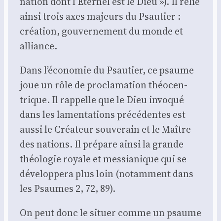
nation dont l’Éternel est le Dieu »). Il relie
ain­si trois axes majeurs du Psau­tier :
créa­tion, gou­ver­ne­ment du monde et
alliance.
Dans l’économie du Psau­tier, ce psaume
joue un rôle de pro­cla­ma­tion théo­cen­
trique. Il rap­pelle que le Dieu invo­qué
dans les lamen­ta­tions pré­cé­dentes est
aus­si le Créa­teur sou­ve­rain et le Maître
des nations. Il pré­pare ain­si la grande
théo­lo­gie royale et mes­sia­nique qui se
déve­lop­pe­ra plus loin (notam­ment dans
les Psaumes 2, 72, 89).
On peut donc le situer comme un psaume