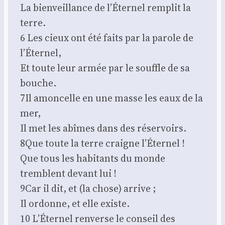
La bien­veillance de l’É­ter­nel rem­plit la
terre.
6 Les cieux ont été faits par la parole de
l’É­ter­nel,
Et toute leur armée par le souffle de sa
bouche.
7Il amon­celle en une masse les eaux de la
mer,
Il met les abîmes dans des réser­voirs.
8Que toute la terre craigne l’É­ter­nel !
Que tous les habi­tants du monde
tremblent devant lui !
9Car il dit, et (la chose) arrive ;
Il ordonne, et elle existe.
10 L’É­ter­nel ren­verse le conseil des