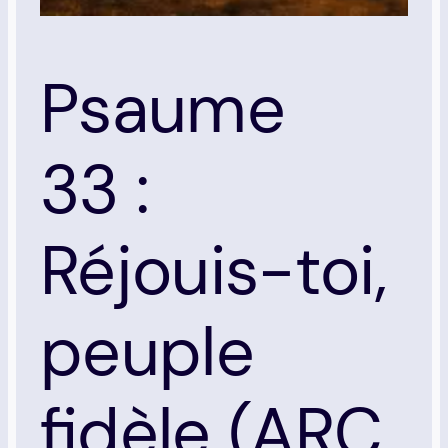
Psaume
33 :
Réjouis-toi,
peuple
fidèle (ARC