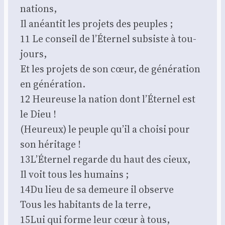
nations,
Il anéan­tit les pro­jets des peuples ;
11 Le conseil de l’É­ter­nel sub­siste à tou­
jours,
Et les pro­jets de son cœur, de géné­ra­tion
en géné­ra­tion.
12 Heu­reuse la nation dont l’É­ter­nel est
le Dieu !
(Heu­reux) le peuple qu’il a choi­si pour
son héri­tage !
13L’Éternel regarde du haut des cieux,
Il voit tous les humains ;
14Du lieu de sa demeure il observe
Tous les habi­tants de la terre,
15Lui qui forme leur cœur à tous,