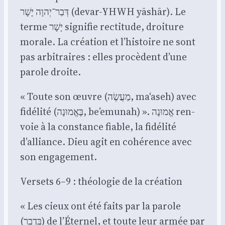
דְּבַר־יְהוָה יָשָׁר (devar-YHWH yāshār). Le
terme יָשָׁר signi­fie rec­ti­tude, droi­ture
morale. La créa­tion et l’histoire ne sont
pas arbi­traires : elles pro­cèdent d’une
parole droite.
« Toute son œuvre (מַעֲשֶׂה, ma‘aseh) avec
fidé­li­té (בֶּאֱמוּנָה, be’emunah) ». אֱמוּנָה ren­
voie à la constance fiable, la fidé­li­té
d’alliance. Dieu agit en cohé­rence avec
son enga­ge­ment.
Ver­sets 6–9 : théo­lo­gie de la créa­tion
« Les cieux ont été faits par la parole
(בִּדְבַר) de l’Éternel, et toute leur armée par