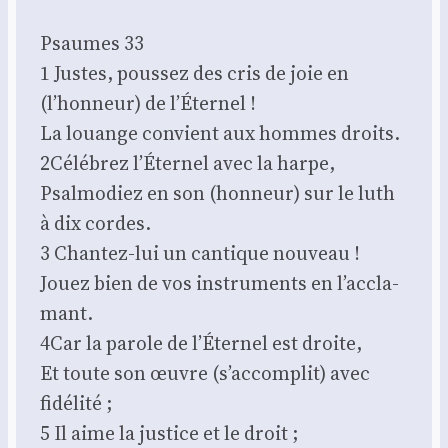
Psaumes 33
1 Justes, pous­sez des cris de joie en
(l’hon­neur) de l’É­ter­nel !
La louange convient aux hommes droits.
2Célébrez l’É­ter­nel avec la harpe,
Psal­mo­diez en son (hon­neur) sur le luth
à dix cordes.
3 Chan­tez-lui un can­tique nou­veau !
Jouez bien de vos ins­tru­ments en l’ac­cla­
mant.
4Car la parole de l’É­ter­nel est droite,
Et toute son œuvre (s’ac­com­plit) avec
fidé­li­té ;
5 Il aime la jus­tice et le droit ;