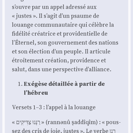
s’ouvre par un appel adres­sé aux
« justes ». Il s’agit d’un psaume de
louange com­mu­nau­taire qui célèbre la
fidé­li­té créa­trice et pro­vi­den­tielle de
l’Éternel, son gou­ver­ne­ment des nations
et son élec­tion d’un peuple. Il arti­cule
étroi­te­ment créa­tion, pro­vi­dence et
salut, dans une pers­pec­tive d’alliance.
Exé­gèse détaillée à par­tir de
l’hébreu
Ver­sets 1–3 : l’appel à la louange
« רַנְּנוּ צַדִּיקִים » (rannə­nû ṣad­dî­qîm) : « pous­
sez des cris de joie, justes ». Le verbe רנן