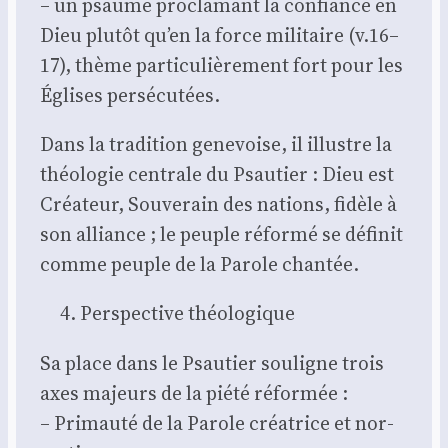
– un psaume pro­cla­mant la confiance en
Dieu plu­tôt qu’en la force mili­taire (v.16–
17), thème par­ti­cu­liè­re­ment fort pour les
Églises per­sé­cu­tées.
Dans la tra­di­tion gene­voise, il illustre la
théo­lo­gie cen­trale du Psau­tier : Dieu est
Créa­teur, Sou­ve­rain des nations, fidèle à
son alliance ; le peuple réfor­mé se défi­nit
comme peuple de la Parole chan­tée.
Pers­pec­tive théo­lo­gique
Sa place dans le Psau­tier sou­ligne trois
axes majeurs de la pié­té réfor­mée :
– Pri­mau­té de la Parole créa­trice et nor­