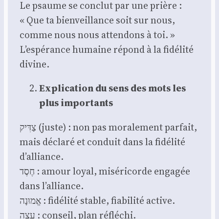
Le psaume se conclut par une prière :
« Que ta bien­veillance soit sur nous,
comme nous nous atten­dons à toi. »
L’espérance humaine répond à la fidé­li­té
divine.
Expli­ca­tion du sens des mots les
plus impor­tants
צַדִּיק (juste) : non pas mora­le­ment par­fait,
mais décla­ré et conduit dans la fidé­li­té
d’alliance.
חֶסֶד : amour loyal, misé­ri­corde enga­gée
dans l’alliance.
אֱמוּנָה : fidé­li­té stable, fia­bi­li­té active.
עֵצָה : conseil, plan réflé­chi.