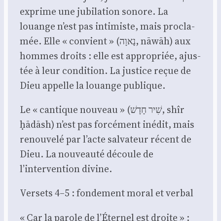
exprime une jubi­la­tion sonore. La
louange n’est pas inti­miste, mais pro­cla­
mée. Elle « convient » (נָאוָה, nāwāh) aux
hommes droits : elle est appro­priée, ajus­
tée à leur condi­tion. La jus­tice reçue de
Dieu appelle la louange publique.
Le « can­tique nou­veau » (שִׁיר חָדָשׁ, shîr
ḥādāsh) n’est pas for­cé­ment inédit, mais
renou­ve­lé par l’acte sal­va­teur récent de
Dieu. La nou­veau­té découle de
l’intervention divine.
Ver­sets 4–5 : fon­de­ment moral et ver­bal
« Car la parole de l’Éternel est droite » :