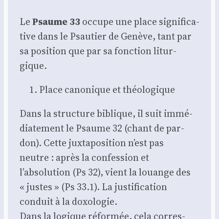
Le
Psaume 33
occupe une place signi­fi­ca­
tive dans le Psau­tier de Genève, tant par
sa posi­tion que par sa fonc­tion litur­
gique.
Place cano­nique et théo­lo­gique
Dans la struc­ture biblique, il suit immé­
dia­te­ment le Psaume 32 (chant de par­
don). Cette jux­ta­po­si­tion n’est pas
neutre : après la confes­sion et
l’absolution (Ps 32), vient la louange des
« justes » (Ps 33.1). La jus­ti­fi­ca­tion
conduit à la doxo­lo­gie.
Dans la logique réfor­mée, cela cor­res­