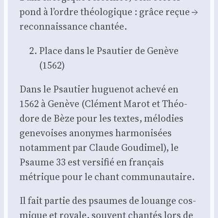
pond à l’ordre théo­lo­gique : grâce reçue →
recon­nais­sance chan­tée.
Place dans le Psau­tier de Genève
(1562)
Dans le Psau­tier hugue­not ache­vé en
1562 à Genève (Clé­ment Marot et Théo­
dore de Bèze pour les textes, mélo­dies
gene­voises ano­nymes har­mo­ni­sées
notam­ment par Claude Gou­di­mel), le
Psaume 33 est ver­si­fié en fran­çais
métrique pour le chant com­mu­nau­taire.
Il fait par­tie des psaumes de louange cos­
mique et royale, sou­vent chan­tés lors de