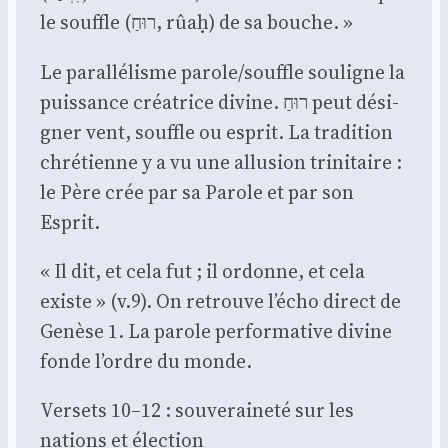
le souffle (רוּחַ, rûaḥ) de sa bouche. »
Le paral­lé­lisme parole/souffle sou­ligne la
puis­sance créa­trice divine. רוּחַ peut dési­
gner vent, souffle ou esprit. La tra­di­tion
chré­tienne y a vu une allu­sion tri­ni­taire :
le Père crée par sa Parole et par son
Esprit.
« Il dit, et cela fut ; il ordonne, et cela
existe » (v.9). On retrouve l’écho direct de
Genèse 1. La parole per­for­ma­tive divine
fonde l’ordre du monde.
Ver­sets 10–12 : sou­ve­rai­ne­té sur les
nations et élec­tion