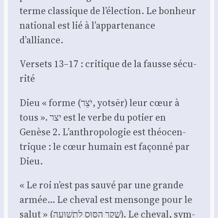
terme clas­sique de l’élection. Le bon­heur
natio­nal est lié à l’appartenance
d’alliance.
Ver­sets 13–17 : cri­tique de la fausse sécu­
ri­té
Dieu « forme (יֹצֵר, yotsēr) leur cœur à
tous ». יצר est le verbe du potier en
Genèse 2. L’anthropologie est théo­cen­
trique : le cœur humain est façon­né par
Dieu.
« Le roi n’est pas sau­vé par une grande
armée… Le che­val est men­songe pour le
salut » (שֶׁקֶר הַסּוּס לִתְשׁוּעָה). Le che­val, sym­