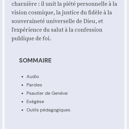
char­nière : il unit la pié­té per­son­nelle à la
vision cos­mique, la jus­tice du fidèle à la
sou­ve­rai­ne­té uni­ver­selle de Dieu, et
l’expérience du salut à la confes­sion
publique de foi.
SOMMAIRE
Audio
Paroles
Psau­tier de Genève
Exé­gèse
Outils péda­go­giques