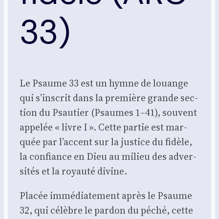
33)
Le Psaume 33 est un hymne de louange
qui s’inscrit dans la pre­mière grande sec­
tion du Psau­tier (Psaumes 1–41), sou­vent
appe­lée « livre I ». Cette par­tie est mar­
quée par l’accent sur la jus­tice du fidèle,
la confiance en Dieu au milieu des adver­
si­tés et la royau­té divine.
Pla­cée immé­dia­te­ment après le Psaume
32, qui célèbre le par­don du péché, cette