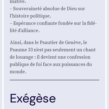
ma­tive.
– Sou­ve­rai­ne­té abso­lue de Dieu sur
l’histoire poli­tique.
– Espé­rance confiante fon­dée sur la fidé­
li­té d’alliance.
Ain­si, dans le Psau­tier de Genève, le
Psaume 33 n’est pas seule­ment un chant
de louange : il devient une confes­sion
publique de foi face aux puis­sances du
monde.
Exégèse