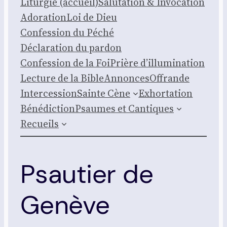
Litur­gie (accueil)
Salu­ta­tion & Invo­ca­tion
Ado­ra­tion
Loi de Dieu
Confes­sion du Péché
Décla­ra­tion du par­don
Confes­sion de la Foi
Prière d’illumination
Lec­ture de la Bible
Annonces
Offrande
Inter­ces­sion
Sainte Cène
Exhor­ta­tion
Béné­dic­tion
Psaumes et Can­tiques
Recueils
Psautier de
Genève