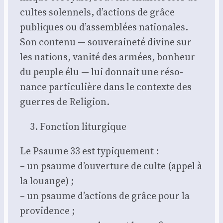
cultes solen­nels, d’actions de grâce
publiques ou d’assemblées natio­nales.
Son conte­nu — sou­ve­rai­ne­té divine sur
les nations, vani­té des armées, bon­heur
du peuple élu — lui don­nait une réso­
nance par­ti­cu­lière dans le contexte des
guerres de Reli­gion.
Fonc­tion litur­gique
Le Psaume 33 est typi­que­ment :
– un psaume d’ouverture de culte (appel à
la louange) ;
– un psaume d’actions de grâce pour la
pro­vi­dence ;