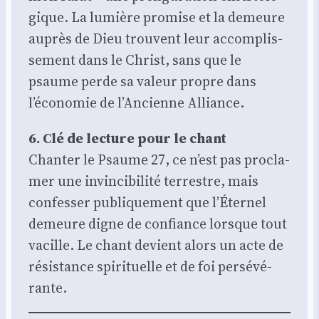
gique. La lumière pro­mise et la demeure
auprès de Dieu trouvent leur accom­plis­
se­ment dans le Christ, sans que le
psaume perde sa valeur propre dans
l’économie de l’Ancienne Alliance.
6. Clé de lec­ture pour le chant
Chan­ter le Psaume 27, ce n’est pas pro­cla­
mer une invin­ci­bi­li­té ter­restre, mais
confes­ser publi­que­ment que l’Éternel
demeure digne de confiance lorsque tout
vacille. Le chant devient alors un acte de
résis­tance spi­ri­tuelle et de foi per­sé­vé­
rante.