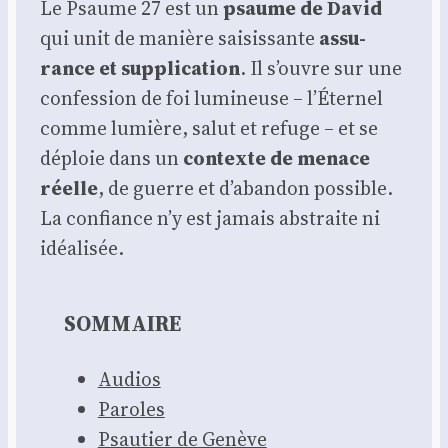
Le Psaume 27 est un
psaume de David
qui unit de manière sai­sis­sante
assu­
rance et sup­pli­ca­tion
. Il s’ouvre sur une
confes­sion de foi lumi­neuse – l’Éternel
comme lumière, salut et refuge – et se
déploie dans un
contexte de menace
réelle
, de guerre et d’abandon pos­sible.
La confiance n’y est jamais abs­traite ni
idéa­li­sée.
SOMMAIRE
Audios
Paroles
Psau­tier de Genève