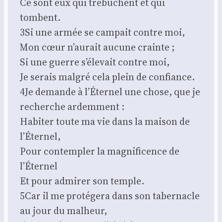
Ce sont eux qui tré­buchent et qui
tombent.
3Si une armée se cam­pait contre moi,
Mon cœur n’aurait aucune crainte ;
Si une guerre s’élevait contre moi,
Je serais mal­gré cela plein de confiance.
4Je demande à l’Éternel une chose, que je
recherche ardem­ment :
Habi­ter toute ma vie dans la mai­son de
l’Éternel,
Pour contem­pler la magni­fi­cence de
l’Éternel
Et pour admi­rer son temple.
5Car il me pro­té­ge­ra dans son taber­nacle
au jour du mal­heur,