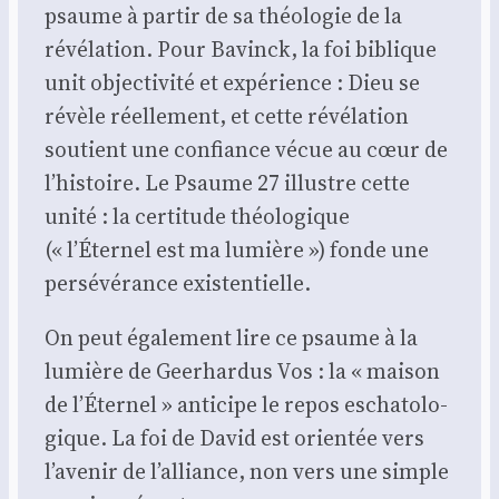
psaume à par­tir de sa théo­lo­gie de la
révé­la­tion. Pour Bavinck, la foi biblique
unit objec­ti­vi­té et expé­rience : Dieu se
révèle réel­le­ment, et cette révé­la­tion
sou­tient une confiance vécue au cœur de
l’histoire. Le Psaume 27 illustre cette
uni­té : la cer­ti­tude théo­lo­gique
(« l’Éternel est ma lumière ») fonde une
per­sé­vé­rance exis­ten­tielle.
On peut éga­le­ment lire ce psaume à la
lumière de Gee­rhar­dus Vos : la « mai­son
de l’Éternel » anti­cipe le repos escha­to­lo­
gique. La foi de David est orien­tée vers
l’avenir de l’alliance, non vers une simple