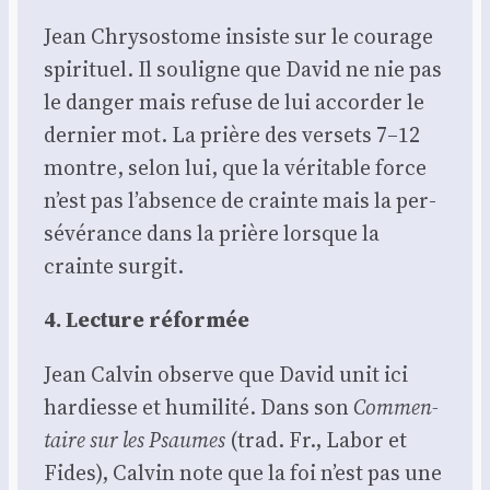
Jean Chry­so­stome insiste sur le cou­rage
spi­ri­tuel. Il sou­ligne que David ne nie pas
le dan­ger mais refuse de lui accor­der le
der­nier mot. La prière des ver­sets 7–12
montre, selon lui, que la véri­table force
n’est pas l’absence de crainte mais la per­
sé­vé­rance dans la prière lorsque la
crainte sur­git.
4. Lec­ture réfor­mée
Jean Cal­vin observe que David unit ici
har­diesse et humi­li­té. Dans son
Com­men­
taire sur les Psaumes
(trad. Fr., Labor et
Fides), Cal­vin note que la foi n’est pas une