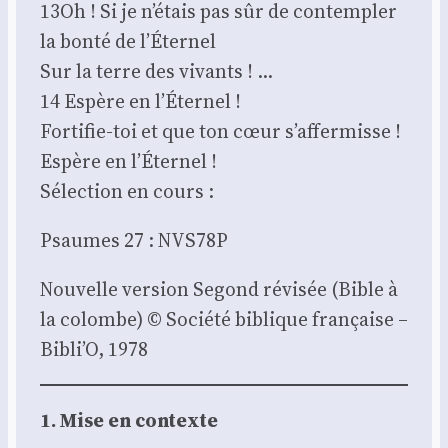
13Oh ! Si je n’étais pas sûr de contem­pler
la bon­té de l’Éternel
Sur la terre des vivants ! …
14 Espère en l’Éternel !
For­ti­fie-toi et que ton cœur s’affermisse !
Espère en l’Éternel !
Sélec­tion en cours :
Psaumes 27 : NVS78P
Nou­velle ver­sion Segond révi­sée (Bible à
la colombe) © Socié­té biblique fran­çaise –
Bibli’O, 1978
1. Mise en contexte