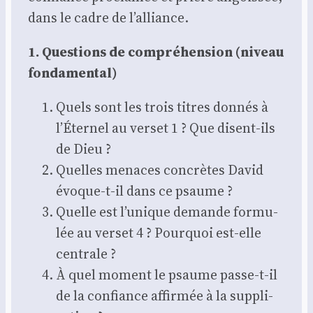
dans le cadre de l’alliance.
1. Ques­tions de com­pré­hen­sion (niveau
fon­da­men­tal)
Quels sont les trois titres don­nés à
l’Éternel au ver­set 1 ? Que disent-ils
de Dieu ?
Quelles menaces concrètes David
évoque-t-il dans ce psaume ?
Quelle est l’unique demande for­mu­
lée au ver­set 4 ? Pour­quoi est-elle
cen­trale ?
À quel moment le psaume passe-t-il
de la confiance affir­mée à la sup­pli­