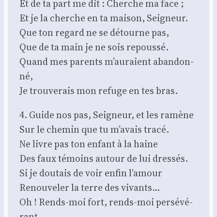
Et de ta part me dit : Cherche ma face ;
Et je la cherche en ta mai­son, Sei­gneur.
Que ton regard ne se détourne pas,
Que de ta main je ne sois repous­sé.
Quand mes parents m’auraient aban­don­
né,
Je trou­ve­rais mon refuge en tes bras.
4. Guide nos pas, Sei­gneur, et les ramène
Sur le che­min que tu m’avais tra­cé.
Ne livre pas ton enfant à la haine
Des faux témoins autour de lui dres­sés.
Si je dou­tais de voir enfin l’amour
Renou­ve­ler la terre des vivants…
Oh ! Rends-moi fort, rends-moi per­sé­vé­
rant