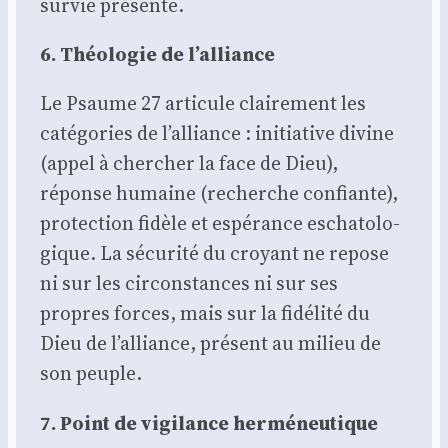
sur­vie pré­sente.
6. Théo­lo­gie de l’alliance
Le Psaume 27 arti­cule clai­re­ment les
caté­go­ries de l’alliance : ini­tia­tive divine
(appel à cher­cher la face de Dieu),
réponse humaine (recherche confiante),
pro­tec­tion fidèle et espé­rance escha­to­lo­
gique. La sécu­ri­té du croyant ne repose
ni sur les cir­cons­tances ni sur ses
propres forces, mais sur la fidé­li­té du
Dieu de l’alliance, pré­sent au milieu de
son peuple.
7. Point de vigi­lance her­mé­neu­tique