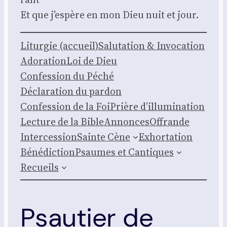
Et que j’espère en mon Dieu nuit et jour.
Litur­gie (accueil)
Salu­ta­tion & Invo­ca­tion
Ado­ra­tion
Loi de Dieu
Confes­sion du Péché
Décla­ra­tion du par­don
Confes­sion de la Foi
Prière d’illumination
Lec­ture de la Bible
Annonces
Offrande
Inter­ces­sion
Sainte Cène
Exhor­ta­tion
Béné­dic­tion
Psaumes et Can­tiques
Recueils
Psautier de