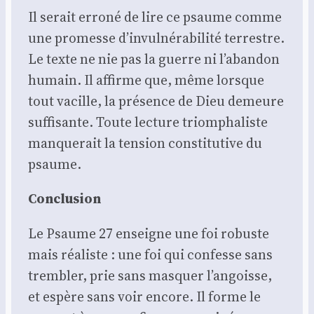
Il serait erro­né de lire ce psaume comme
une pro­messe d’invulnérabilité ter­restre.
Le texte ne nie pas la guerre ni l’abandon
humain. Il affirme que, même lorsque
tout vacille, la pré­sence de Dieu demeure
suf­fi­sante. Toute lec­ture triom­pha­liste
man­que­rait la ten­sion consti­tu­tive du
psaume.
Conclu­sion
Le Psaume 27 enseigne une foi robuste
mais réa­liste : une foi qui confesse sans
trem­bler, prie sans mas­quer l’angoisse,
et espère sans voir encore. Il forme le