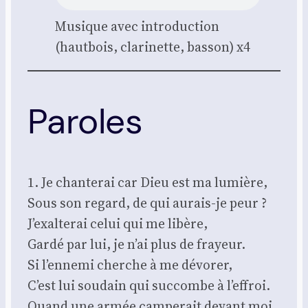
Musique avec intro­duc­tion
(haut­bois, cla­ri­nette, bas­son) x4
Paroles
1. Je chan­te­rai car Dieu est ma lumière,
Sous son regard, de qui aurais-je peur ?
J’exalterai celui qui me libère,
Gar­dé par lui, je n’ai plus de frayeur.
Si l’ennemi cherche à me dévo­rer,
C’est lui sou­dain qui suc­combe à l’effroi.
Quand une armée cam­pe­rait devant moi