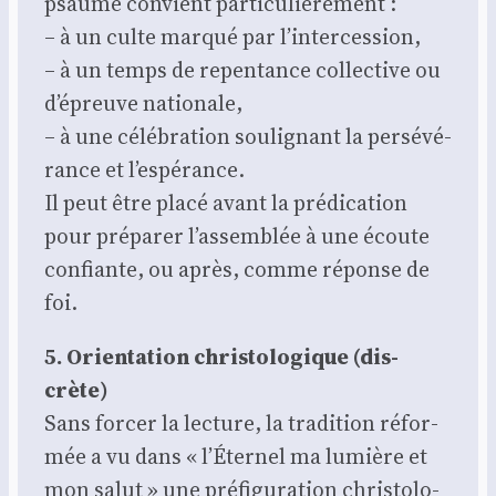
psaume convient par­ti­cu­liè­re­ment :
– à un culte mar­qué par l’intercession,
– à un temps de repen­tance col­lec­tive ou
d’épreuve natio­nale,
– à une célé­bra­tion sou­li­gnant la per­sé­vé­
rance et l’espérance.
Il peut être pla­cé avant la pré­di­ca­tion
pour pré­pa­rer l’assemblée à une écoute
confiante, ou après, comme réponse de
foi.
5. Orien­ta­tion chris­to­lo­gique (dis­
crète)
Sans for­cer la lec­ture, la tra­di­tion réfor­
mée a vu dans « l’Éternel ma lumière et
mon salut » une pré­fi­gu­ra­tion chris­to­lo­