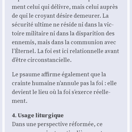
ment celui qui délivre, mais celui auprès
de qui le croyant désire demeu­rer. La
sécu­ri­té ultime ne réside ni dans la vic­
toire mili­taire ni dans la dis­pa­ri­tion des
enne­mis, mais dans la com­mu­nion avec
l’Éternel. La foi est ici rela­tion­nelle avant
d’être cir­cons­tan­cielle.
Le psaume affirme éga­le­ment que la
crainte humaine n’annule pas la foi : elle
devient le lieu où la foi s’exerce réel­le­
ment.
4. Usage litur­gique
Dans une pers­pec­tive réfor­mée, ce