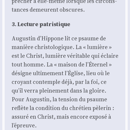
prê­cher à elle-même lorsque les cir­cons­
tances demeurent obs­cures.
3. Lec­ture patris­tique
Augus­tin d’Hippone lit ce psaume de
manière chris­to­lo­gique. La « lumière »
est le Christ, lumière véri­table qui éclaire
tout homme. La « mai­son de l’Éternel »
désigne ulti­me­ment l’Église, lieu où le
croyant contemple déjà, par la foi, ce
qu’il ver­ra plei­ne­ment dans la gloire.
Pour Augus­tin, la ten­sion du psaume
reflète la condi­tion du chré­tien pèle­rin :
assu­ré en Christ, mais encore expo­sé à
l’épreuve.