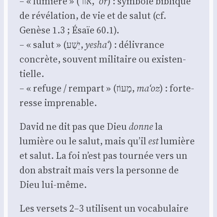
– « lumière » (אוֹר,
’ôr
) : sym­bole biblique
de révé­la­tion, de vie et de salut (cf.
Genèse 1.3 ; Ésaïe 60.1).
– « salut » (יֵשַׁע,
yesha‘
) : déli­vrance
concrète, sou­vent mili­taire ou exis­ten­
tielle.
– « refuge / rem­part » (מָעוֹז,
ma‘oz
) : for­te­
resse impre­nable.
David ne dit pas que Dieu
donne
la
lumière ou le salut, mais qu’il
est
lumière
et salut. La foi n’est pas tour­née vers un
don abs­trait mais vers la per­sonne de
Dieu lui-même.
Les ver­sets 2–3 uti­lisent un voca­bu­laire