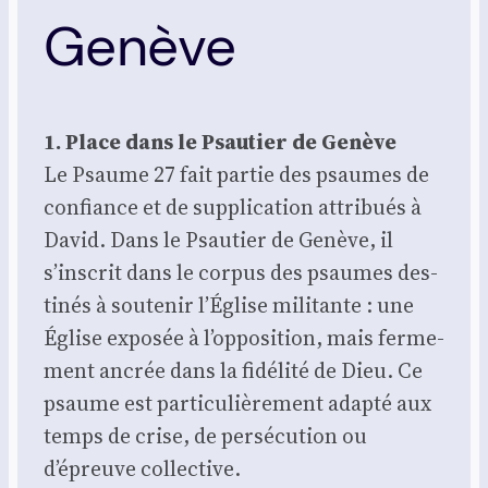
Genève
1. Place dans le Psau­tier de Genève
Le Psaume 27 fait par­tie des psaumes de
confiance et de sup­pli­ca­tion attri­bués à
David. Dans le Psau­tier de Genève, il
s’inscrit dans le cor­pus des psaumes des­
ti­nés à sou­te­nir l’Église mili­tante : une
Église expo­sée à l’opposition, mais fer­me­
ment ancrée dans la fidé­li­té de Dieu. Ce
psaume est par­ti­cu­liè­re­ment adap­té aux
temps de crise, de per­sé­cu­tion ou
d’épreuve col­lec­tive.