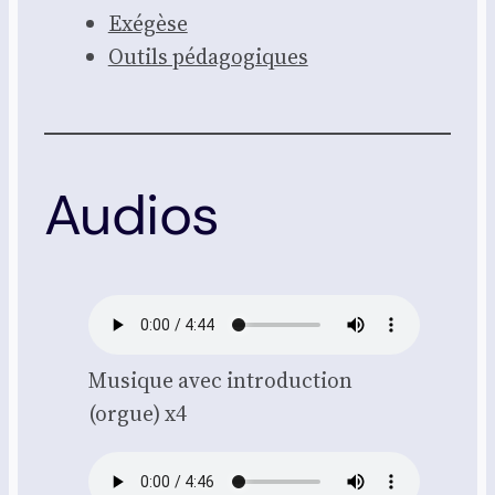
Exé­gèse
Outils péda­go­giques
Audios
Musique avec intro­duc­tion
(orgue) x4