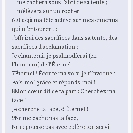
Il me cache­ra sous l’abri de sa tente ;
Il m’élèvera sur un rocher.
6Et déjà ma tête s’élève sur mes enne­mis
qui m’entourent ;
J’offrirai des sacri­fices dans sa tente, des
sacri­fices d’acclamation ;
Je chan­te­rai, je psal­mo­die­rai (en
l’honneur) de l’Éternel.
7Éternel ! Écoute ma voix, je t’invoque :
Fais-moi grâce et réponds-moi !
8Mon cœur dit de ta part : Cher­chez ma
face !
Je cherche ta face, ô Éter­nel !
9Ne me cache pas ta face,
Ne repousse pas avec colère ton ser­vi­