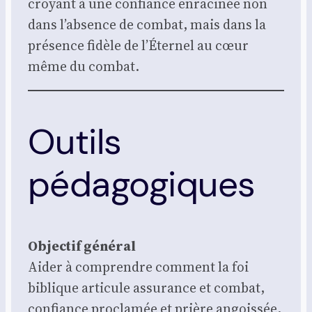
croyant à une confiance enra­ci­née non
dans l’absence de com­bat, mais dans la
pré­sence fidèle de l’Éternel au cœur
même du com­bat.
Outils
pédagogiques
Objec­tif géné­ral
Aider à com­prendre com­ment la foi
biblique arti­cule assu­rance et com­bat,
confiance pro­cla­mée et prière angois­sée,