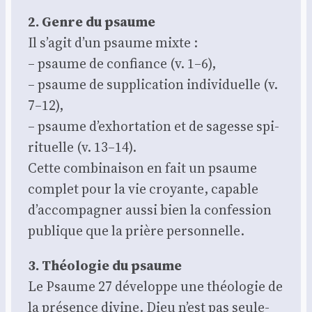
2. Genre du psaume
Il s’agit d’un psaume mixte :
– psaume de confiance (v. 1–6),
– psaume de sup­pli­ca­tion indi­vi­duelle (v.
7–12),
– psaume d’exhortation et de sagesse spi­
ri­tuelle (v. 13–14).
Cette com­bi­nai­son en fait un psaume
com­plet pour la vie croyante, capable
d’accompagner aus­si bien la confes­sion
publique que la prière per­son­nelle.
3. Théo­lo­gie du psaume
Le Psaume 27 déve­loppe une théo­lo­gie de
la pré­sence divine. Dieu n’est pas seule­