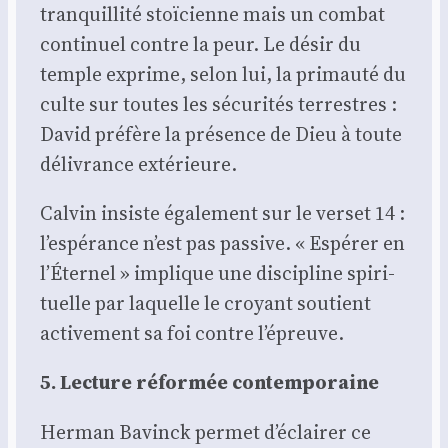
tran­quilli­té stoï­cienne mais un com­bat
conti­nuel contre la peur. Le désir du
temple exprime, selon lui, la pri­mau­té du
culte sur toutes les sécu­ri­tés ter­restres :
David pré­fère la pré­sence de Dieu à toute
déli­vrance exté­rieure.
Cal­vin insiste éga­le­ment sur le ver­set 14 :
l’espérance n’est pas pas­sive. « Espé­rer en
l’Éternel » implique une dis­ci­pline spi­ri­
tuelle par laquelle le croyant sou­tient
acti­ve­ment sa foi contre l’épreuve.
5. Lec­ture réfor­mée contem­po­raine
Her­man Bavinck per­met d’éclairer ce