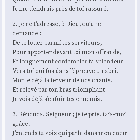
Je me tien­drais près de toi ras­su­ré.
2. Je ne t’adresse, ô Dieu, qu’une
demande :
De te louer par­mi tes ser­vi­teurs,
Pour appor­ter devant toi mon offrande,
Et lon­gue­ment contem­pler ta splen­deur.
Vers toi qui fus dans l’épreuve un abri,
Monte déjà la fer­veur de nos chants,
Et rele­vé par ton bras triom­phant
Je vois déjà s’enfuir tes enne­mis.
3. Réponds, Sei­gneur ; je te prie, fais-moi
grâce.
J’entends ta voix qui parle dans mon cœur