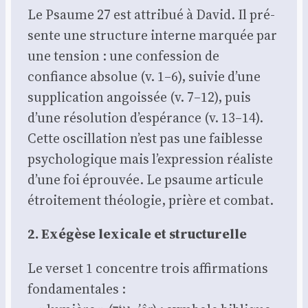
Le Psaume 27 est attri­bué à David. Il pré­
sente une struc­ture interne mar­quée par
une ten­sion : une confes­sion de
confiance abso­lue (v. 1–6), sui­vie d’une
sup­pli­ca­tion angois­sée (v. 7–12), puis
d’une réso­lu­tion d’espérance (v. 13–14).
Cette oscil­la­tion n’est pas une fai­blesse
psy­cho­lo­gique mais l’expression réa­liste
d’une foi éprou­vée. Le psaume arti­cule
étroi­te­ment théo­lo­gie, prière et com­bat.
2. Exé­gèse lexi­cale et struc­tu­relle
Le ver­set 1 concentre trois affir­ma­tions
fon­da­men­tales :