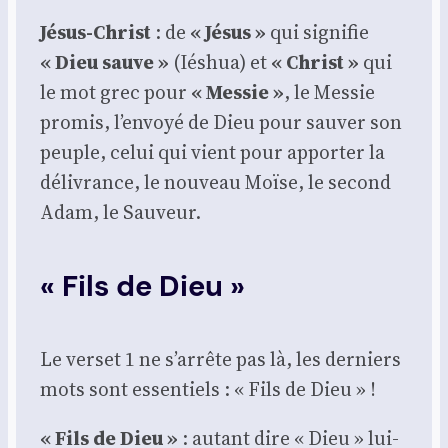
Jésus-Christ
: de
« Jésus »
qui signi­fie
« Dieu sauve »
(Iéshua) et
« Christ »
qui
le mot grec pour
« Mes­sie »
, le Mes­sie
pro­mis, l’envoyé de Dieu pour sau­ver son
peuple, celui qui vient pour appor­ter la
déli­vrance, le nou­veau Moïse, le second
Adam, le Sau­veur.
«
Fils de Dieu »
Le ver­set 1 ne s’arrête pas là, les der­niers
mots sont essen­tiels : « Fils de Dieu » !
« Fils de Dieu »
: autant dire « Dieu » lui-