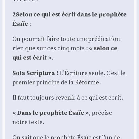
2Selon ce qui est écrit
dans le pro­phète
Ésaïe
:
On pour­rait faire toute une pré­di­ca­tion
rien que sur ces cinq mots :
« selon ce
qui est écrit »
.
Sola Scrip­tu­ra !
L’Écriture seule. C’est le
pre­mier prin­cipe de la Réforme.
Il faut tou­jours reve­nir à ce qui est écrit.
« Dans le pro­phète Ésaïe »
, pré­cise
notre texte.
On sait que le pro­phète Ésaïe est l’un de