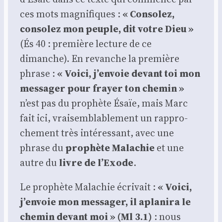
ces mots magni­fiques :
« Conso­lez,
conso­lez mon peuple, dit votre Dieu »
(És 40 : pre­mière lec­ture de ce
dimanche). En revanche la pre­mière
phrase :
« Voi­ci, j’en­voie devant toi mon
mes­sa­ger pour frayer ton che­min »
n’est pas du pro­phète Ésaïe, mais Marc
fait ici, vrai­sem­bla­ble­ment un rap­pro­
che­ment très inté­res­sant, avec une
phrase du
pro­phète Mala­chie
et une
autre du
livre de l’Exode
.
Le pro­phète Mala­chie écri­vait :
« Voi­ci,
j’envoie mon mes­sa­ger, il apla­ni­ra le
che­min devant moi » (Ml 3.1)
: nous