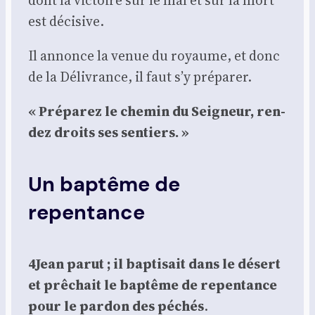
est déci­sive.
Il annonce la venue du royaume, et donc
de la Déli­vrance, il faut s’y pré­pa­rer.
« Pré­pa­rez le che­min du Sei­gneur, ren­
dez droits ses sen­tiers. »
Un baptême de
repentance
4Jean parut ; il bap­ti­sait dans le désert
et prê­chait le bap­tême de repen­tance
pour le par­don des péchés
.