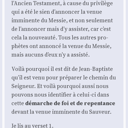
l’Ancien Tes­ta­ment, à cause du pri­vi­lège
qui a été le sien d’annoncer la venue
immi­nente du Mes­sie, et non seule­ment
de l’annoncer mais d’y assis­ter, car c’est
cela la nou­veau­té. Tous les autres pro­
phètes ont annon­cé la venue du Mes­sie,
mais aucuns d’eux n’y a assis­té.
Voi­là pour­quoi il est dit de Jean-Bap­tiste
qu’il est venu pour pré­pa­rer le che­min du
Sei­gneur. Et voi­là pour­quoi aus­si nous
pou­vons nous iden­ti­fier à celui-ci dans
cette
démarche de foi et de repen­tance
devant la venue immi­nente du Sau­veur.
Je lis au ver­set 1.