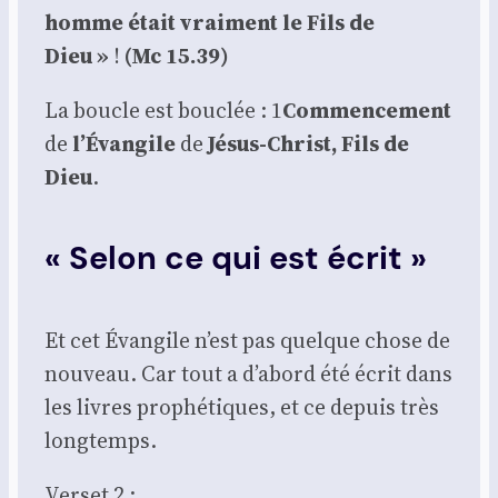
homme était vrai­ment le Fils de
Dieu »
!
(Mc 15.39)
La boucle est bou­clée : 1
Com­men­ce­ment
de
l’É­van­gile
de
Jésus-Christ, Fils de
Dieu
.
« Selon ce qui est écrit
»
Et cet Évan­gile n’est pas quelque chose de
nou­veau. Car tout a d’abord été écrit dans
les livres pro­phé­tiques, et ce depuis très
long­temps.
Ver­set 2 :