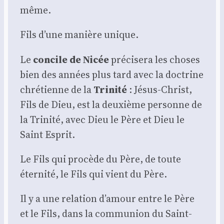
même.
Fils d’une manière unique.
Le
concile de Nicée
pré­ci­se­ra les choses
bien des années plus tard avec la doc­trine
chré­tienne de la
Tri­ni­té
: Jésus-Christ,
Fils de Dieu, est la deuxième per­sonne de
la Tri­ni­té, avec Dieu le Père et Dieu le
Saint Esprit.
Le Fils qui pro­cède du Père, de toute
éter­ni­té, le Fils qui vient du Père.
Il y a une rela­tion d’amour entre le Père
et le Fils, dans la com­mu­nion du Saint-