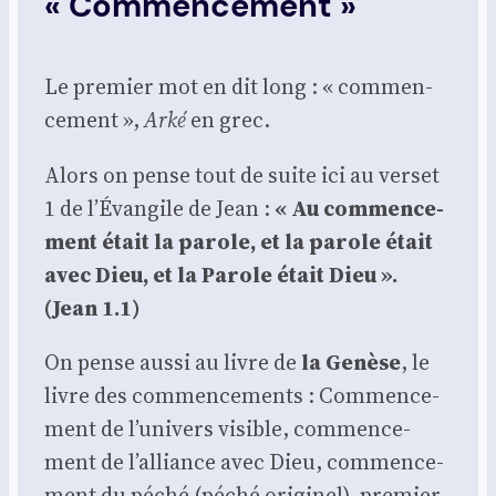
« Commencement »
Le pre­mier mot en dit long : « com­men­
ce­ment »,
Arké
en grec.
Alors on pense tout de suite ici au ver­set
1 de l’Évangile de Jean :
« Au com­men­ce­
ment était la parole, et la parole était
avec Dieu, et la Parole était Dieu ».
(Jean 1.1)
On pense aus­si au livre de
la Genèse
, le
livre des com­men­ce­ments : Com­men­ce­
ment de l’univers visible, com­men­ce­
ment de l’alliance avec Dieu, com­men­ce­
ment du péché (péché ori­gi­nel), pre­mier