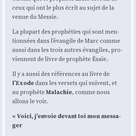
ceux qui ont le plus écrit au sujet de la
venue du Mes­sie.
La plu­part des pro­phé­ties qui sont men­
tion­nées dans l’évangile de Marc comme
aus­si dans les trois autres évan­giles, pro­
viennent de livre de pro­phète Ésaïe.
Il y a aus­si des réfé­rences au livre de
l’Exode
dans les ver­sets qui suivent, et
au pro­phète
Mala­chie
, comme nous
allons le voir.
« Voi­ci, j’en­voie devant toi mon mes­sa­
ger