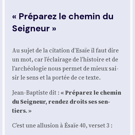
« Préparez le chemin du
Seigneur
»
Au sujet de la cita­tion d’Esaïe il faut dire
un mot, car l’éclairage de l’histoire et de
l’archéologie nous per­met de mieux sai­
sir le sens et la por­tée de ce texte.
Jean-Bap­tiste dit :
« Pré­pa­rez le che­min
du Sei­gneur, ren­dez droits ses sen­
tiers. »
C’est une allu­sion à Ésaïe 40, ver­set 3 :