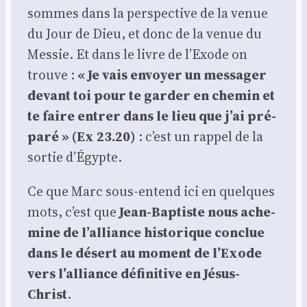
sommes dans la pers­pec­tive de la venue
du Jour de Dieu, et donc de la venue du
Mes­sie. Et dans le livre de l’Exode on
trouve :
« Je vais envoyer un mes­sa­ger
devant toi pour te gar­der en che­min et
te faire entrer dans le lieu que j’ai pré­
pa­ré » (Ex 23.20)
: c’est un rap­pel de la
sor­tie d’Égypte.
Ce que Marc sous-entend ici en quelques
mots, c’est que
Jean-Bap­tiste nous ache­
mine de l’alliance his­to­rique conclue
dans le désert au moment de l’Exode
vers l’alliance défi­ni­tive en Jésus-
Christ
.