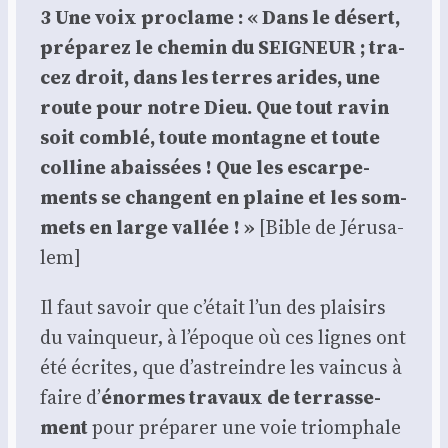
3 Une voix pro­clame : « Dans le désert,
pré­pa­rez le che­min du SEIGNEUR ; tra­
cez droit, dans les terres arides, une
route pour notre Dieu. Que tout ravin
soit com­blé, toute mon­tagne et toute
col­line abais­sées ! Que les escar­pe­
ments se changent en plaine et les som­
mets en large val­lée ! »
[Bible de Jéru­sa­
lem]
Il faut savoir que c’était l’un des plai­sirs
du vain­queur, à l’époque où ces lignes ont
été écrites, que d’astreindre les vain­cus à
faire d’
énormes tra­vaux de ter­ras­se­
ment
pour pré­pa­rer une voie triom­phale