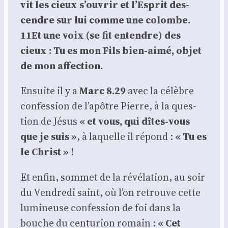
vit les cieux s’ou­vrir et l’Es­prit des­
cendre sur lui comme une colombe.
11Et une voix (se fit entendre) des
cieux : Tu es mon Fils bien-aimé, objet
de mon affec­tion.
Ensuite il y a
Marc 8.29
avec la célèbre
confes­sion de l’apôtre Pierre, à la ques­
tion de Jésus
« et vous, qui dîtes-vous
que je suis »
, à laquelle il répond :
« Tu es
le Christ »
!
Et enfin, som­met de la révé­la­tion, au soir
du Ven­dre­di saint, où l’on retrouve cette
lumi­neuse confes­sion de foi dans la
bouche du cen­tu­rion romain :
« Cet