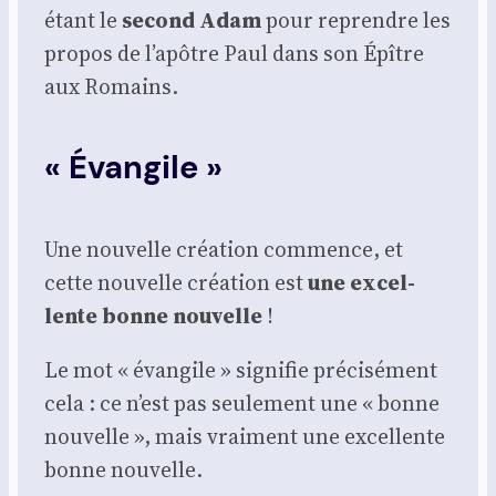
étant le
second Adam
pour reprendre les
pro­pos de l’apôtre Paul dans son Épître
aux Romains.
« Évangile »
Une nou­velle créa­tion com­mence, et
cette nou­velle créa­tion est
une excel­
lente bonne nou­velle
!
Le mot « évan­gile » signi­fie pré­ci­sé­ment
cela : ce n’est pas seule­ment une « bonne
nou­velle », mais vrai­ment une excel­lente
bonne nou­velle.