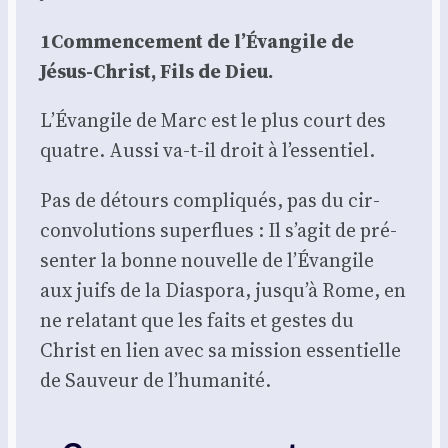
1Commencement de l’É­van­gile de
Jésus-Christ, Fils de Dieu.
L’Évangile de Marc est le plus court des
quatre. Aus­si va-t-il droit à l’essentiel.
Pas de détours com­pli­qués, pas du cir­
con­vo­lu­tions super­flues : Il s’agit de pré­
sen­ter la bonne nou­velle de l’Évangile
aux juifs de la Dia­spo­ra, jusqu’à Rome, en
ne rela­tant que les faits et gestes du
Christ en lien avec sa mis­sion essen­tielle
de Sau­veur de l’humanité.