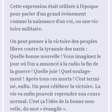
Cette expres­sion était uti­li­sée à l’époque
pour par­ler d’un grand évé­ne­ment
comme la nais­sance d’un roi, ou une vic­
toire mili­taire.
On peut pen­ser à la vic­toire des peuples
libres contre la tyran­nie des nazis :
Quelle bonne nou­velle ! Vous ima­gi­nez le
jour où l’on a annon­cé à la radio la fin de
la guerre ! Quelle joie ! Quel sou­la­ge­
ment ! Après tous ces morts ! C’est ter­mi­
né, enfin. On peut célé­brer la vic­toire. La
vie va enfin pou­voir reprendre son cours
nor­mal. C’est ça l’idée de la bonne nou­
velle, du mot « évan­gile ».