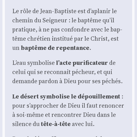
Le rôle de Jean-Bap­tiste est d’aplanir le
che­min du Sei­gneur : le bap­tême qu’il
pra­tique, à ne pas confondre avec le bap­
tême chré­tien ins­ti­tué par le Christ, est
un
bap­tême de repen­tance
.
L’eau sym­bo­lise
l’acte puri­fi­ca­teur
de
celui qui se recon­nait pécheur, et qui
demande par­don à Dieu pour ses péchés.
Le désert sym­bo­lise le dépouille­ment
:
pour s’approcher de Dieu il faut renon­cer
à soi-même et ren­con­trer Dieu dans le
silence du
tête-à-tête
avec lui.