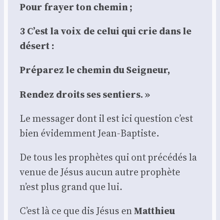
Pour frayer ton che­min ;
3 C’est la voix de celui qui crie dans le
désert :
Pré­pa­rez le che­min du Sei­gneur,
Ren­dez droits ses sen­tiers. »
Le mes­sa­ger dont il est ici ques­tion c’est
bien évi­dem­ment Jean-Bap­tiste.
De tous les pro­phètes qui ont pré­cé­dés la
venue de Jésus aucun autre pro­phète
n’est plus grand que lui.
C’est là ce que dis Jésus en
Mat­thieu