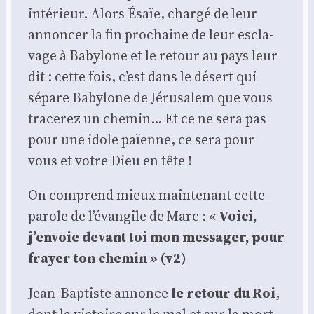
inté­rieur. Alors Ésaïe, char­gé de leur
annon­cer la fin pro­chaine de leur escla­
vage à Baby­lone et le retour au pays leur
dit : cette fois, c’est dans le désert qui
sépare Baby­lone de Jéru­sa­lem que vous
tra­ce­rez un che­min… Et ce ne sera pas
pour une idole païenne, ce sera pour
vous et votre Dieu en tête !
On com­prend mieux main­te­nant cette
parole de l’évangile de Marc : «
Voi­ci,
j’en­voie devant toi mon mes­sa­ger, pour
frayer ton che­min » (v2)
Jean-Bap­tiste annonce
le retour du Roi
,
dont la vic­toire sur le mal et sur la mort