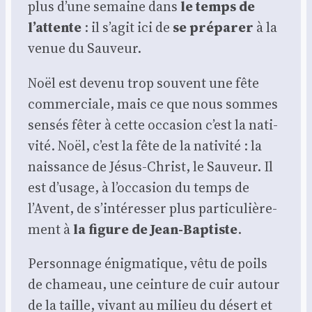
plus d’une semaine dans
le temps de
l’attente
: il s’agit ici de
se pré­pa­rer
à la
venue du Sau­veur.
Noël est deve­nu trop sou­vent une fête
com­mer­ciale, mais ce que nous sommes
sen­sés fêter à cette occa­sion c’est la nati­
vi­té. Noël, c’est la fête de la nati­vi­té : la
nais­sance de Jésus-Christ, le Sau­veur. Il
est d’usage, à l’occasion du temps de
l’Avent, de s’intéresser plus par­ti­cu­liè­re­
ment à
la figure de Jean-Bap­tiste
.
Per­son­nage énig­ma­tique, vêtu de poils
de cha­meau, une cein­ture de cuir autour
de la taille, vivant au milieu du désert et