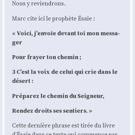
Nous y revien­drons.
Marc cite ici le pro­phète Ésaïe :
« Voi­ci, j’en­voie devant toi mon mes­sa­
ger
Pour frayer ton che­min ;
3 C’est la voix de celui qui crie dans le
désert :
Pré­pa­rez le che­min du Sei­gneur,
Ren­dez droits ses sen­tiers. »
Cette der­nière phrase est tirée du livre
d’Ésaïe dans ce texte qui com­mence par