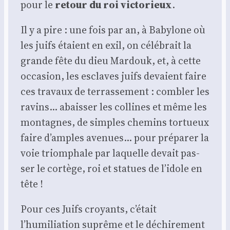
pour le
retour du roi vic­to­rieux
.
Il y a pire : une fois par an, à Baby­lone où
les juifs étaient en exil, on célé­brait la
grande fête du dieu Mar­douk, et, à cette
occa­sion, les esclaves juifs devaient faire
ces tra­vaux de ter­ras­se­ment : com­bler les
ravins… abais­ser les col­lines et même les
mon­tagnes, de simples che­mins tor­tueux
faire d’amples ave­nues… pour pré­pa­rer la
voie triom­phale par laquelle devait pas­
ser le cor­tège, roi et sta­tues de l’idole en
tête !
Pour ces Juifs croyants, c’était
l’humiliation suprême et le déchi­re­ment