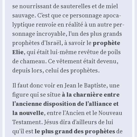
se nour­ris­sant de sau­te­relles et de miel
sau­vage. C’est que ce per­son­nage apo­ca­
lyp­tique ren­voie en réa­li­té à un autre per­
son­nage incroyable, l’un des plus grands
pro­phètes d’Israël, à savoir le
pro­phète
Elie
, qui était lui-même revê­tue de poils
de cha­meau. Ce vête­ment était deve­nu,
depuis lors, celui des pro­phètes.
Il faut donc voir en Jean le Bap­tiste, une
figure qui se situe
à la char­nière entre
l’ancienne dis­po­si­tion de l’alliance et
la nou­velle
, entre l’Ancien et le Nou­veau
Tes­ta­ment. Jésus dira d’ailleurs de lui
qu’il est
le plus grand des pro­phètes
de