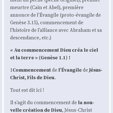
meurtre (Caïn et Abel), pre­mière
annonce de l’Évangile (pro­to-évan­gile de
Genèse 3.15), com­men­ce­ment de
l’histoire de l’alliance avec Abra­ham et sa
des­cen­dance, etc.)
« Au com­men­ce­ment Dieu créa le ciel
et la terre » (Genèse 1.1) !
1
Com­men­ce­ment
de
l’É­van­gile
de
Jésus-
Christ, Fils de Dieu
.
Tout est dit ici !
Il s’agit du com­men­ce­ment de
la nou­
velle créa­tion de Dieu
, Jésus-Christ