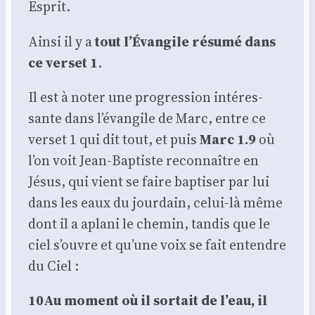
Esprit.
Ain­si il y a
tout l’Évangile résu­mé dans
ce ver­set 1
.
Il est à noter une pro­gres­sion inté­res­
sante dans l’évangile de Marc, entre ce
ver­set 1 qui dit tout, et puis
Marc 1.9
où
l’on voit Jean-Bap­tiste recon­naître en
Jésus, qui vient se faire bap­ti­ser par lui
dans les eaux du jour­dain, celui-là même
dont il a apla­ni le che­min, tan­dis que le
ciel s’ouvre et qu’une voix se fait entendre
du Ciel :
10Au moment où il sor­tait de l’eau, il