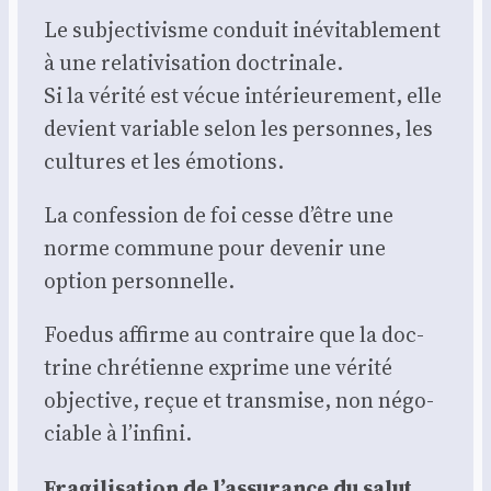
Le sub­jec­ti­visme conduit inévi­ta­ble­ment
à une rela­ti­vi­sa­tion doc­tri­nale.
Si la véri­té est vécue inté­rieu­re­ment, elle
devient variable selon les per­sonnes, les
cultures et les émo­tions.
La confes­sion de foi cesse d’être une
norme com­mune pour deve­nir une
option per­son­nelle.
Foe­dus affirme au contraire que la doc­
trine chré­tienne exprime une véri­té
objec­tive, reçue et trans­mise, non négo­
ciable à l’infini.
Fra­gi­li­sa­tion de l’assurance du salut