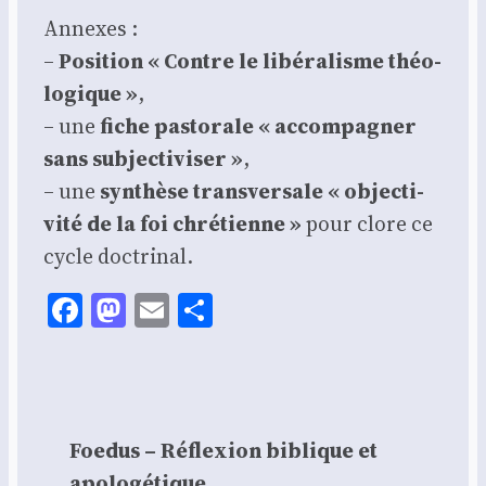
Annexes :
–
Posi­tion « Contre le libé­ra­lisme théo­
lo­gique »
,
– une
fiche pas­to­rale « accom­pa­gner
sans sub­jec­ti­vi­ser »
,
– une
syn­thèse trans­ver­sale « objec­ti­
vi­té de la foi chré­tienne »
pour clore ce
cycle doc­tri­nal.
Facebook
Mastodon
Email
Share
Foedus – Réflexion biblique et
apologétique