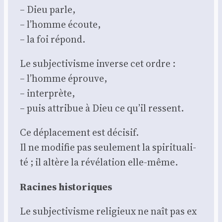
– Dieu parle,
– l’homme écoute,
– la foi répond.
Le sub­jec­ti­visme inverse cet ordre :
– l’homme éprouve,
– inter­prète,
– puis attri­bue à Dieu ce qu’il res­sent.
Ce dépla­ce­ment est déci­sif.
Il ne modi­fie pas seule­ment la spi­ri­tua­li­
té ; il altère la révé­la­tion elle-même.
Racines his­to­riques
Le sub­jec­ti­visme reli­gieux ne naît pas ex