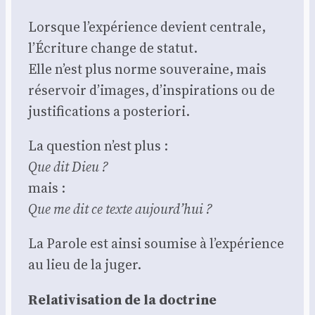
Lorsque l’expérience devient cen­trale,
l’Écriture change de sta­tut.
Elle n’est plus norme sou­ve­raine, mais
réser­voir d’images, d’inspirations ou de
jus­ti­fi­ca­tions a pos­te­rio­ri.
La ques­tion n’est plus :
Que dit Dieu ?
mais :
Que me dit ce texte aujourd’hui ?
La Parole est ain­si sou­mise à l’expérience
au lieu de la juger.
Rela­ti­vi­sa­tion de la doc­trine