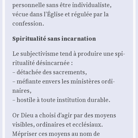
per­son­nelle sans être indi­vi­dua­liste,
vécue dans l’Église et régu­lée par la
confes­sion.
Spi­ri­tua­li­té sans incar­na­tion
Le sub­jec­ti­visme tend à pro­duire une spi­
ri­tua­li­té dés­in­car­née :
– déta­chée des sacre­ments,
– méfiante envers les minis­tères ordi­
naires,
– hos­tile à toute ins­ti­tu­tion durable.
Or Dieu a choi­si d’agir par des moyens
visibles, ordi­naires et ecclé­siaux.
Mépri­ser ces moyens au nom de