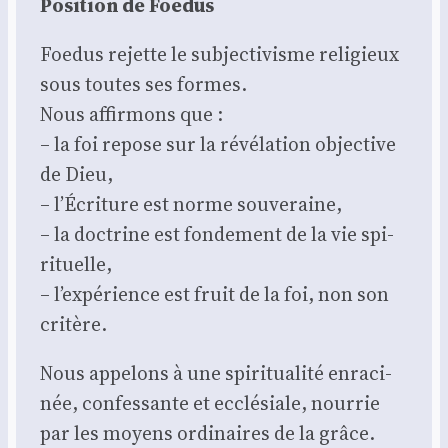
Posi­tion de Foe­dus
Foe­dus rejette le sub­jec­ti­visme reli­gieux
sous toutes ses formes.
Nous affir­mons que :
– la foi repose sur la révé­la­tion objec­tive
de Dieu,
– l’Écriture est norme sou­ve­raine,
– la doc­trine est fon­de­ment de la vie spi­
ri­tuelle,
– l’expérience est fruit de la foi, non son
cri­tère.
Nous appe­lons à une spi­ri­tua­li­té enra­ci­
née, confes­sante et ecclé­siale, nour­rie
par les moyens ordi­naires de la grâce.