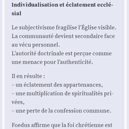
Indi­vi­dua­li­sa­tion et écla­te­ment ecclé­
sial
Le sub­jec­ti­visme fra­gi­lise l’Église visible.
La com­mu­nau­té devient secon­daire face
au vécu per­son­nel.
L’autorité doc­tri­nale est per­çue comme
une menace pour l’authenticité.
Il en résulte :
– un écla­te­ment des appar­te­nances,
– une mul­ti­pli­ca­tion de spi­ri­tua­li­tés pri­
vées,
– une perte de la confes­sion com­mune.
Foe­dus affirme que la foi chré­tienne est