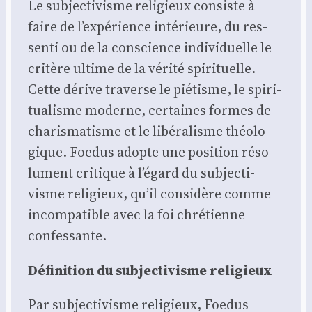
Le sub­jec­ti­visme reli­gieux consiste à
faire de l’expérience inté­rieure, du res­
sen­ti ou de la conscience indi­vi­duelle le
cri­tère ultime de la véri­té spi­ri­tuelle.
Cette dérive tra­verse le pié­tisme, le spi­ri­
tua­lisme moderne, cer­taines formes de
cha­ris­ma­tisme et le libé­ra­lisme théo­lo­
gique. Foe­dus adopte une posi­tion réso­
lu­ment cri­tique à l’égard du sub­jec­ti­
visme reli­gieux, qu’il consi­dère comme
incom­pa­tible avec la foi chré­tienne
confes­sante.
Défi­ni­tion du sub­jec­ti­visme reli­gieux
Par sub­jec­ti­visme reli­gieux, Foe­dus