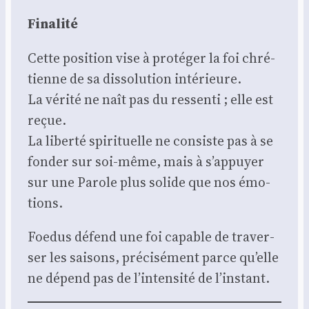
Fina­li­té
Cette posi­tion vise à pro­té­ger la foi chré­
tienne de sa dis­so­lu­tion inté­rieure.
La véri­té ne naît pas du res­sen­ti ; elle est
reçue.
La liber­té spi­ri­tuelle ne consiste pas à se
fon­der sur soi-même, mais à s’appuyer
sur une Parole plus solide que nos émo­
tions.
Foe­dus défend une foi capable de tra­ver­
ser les sai­sons, pré­ci­sé­ment parce qu’elle
ne dépend pas de l’intensité de l’instant.