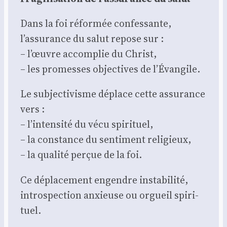
Dans la foi réfor­mée confes­sante,
l’assurance du salut repose sur :
– l’œuvre accom­plie du Christ,
– les pro­messes objec­tives de l’Évangile.
Le sub­jec­ti­visme déplace cette assu­rance
vers :
– l’intensité du vécu spi­ri­tuel,
– la constance du sen­ti­ment reli­gieux,
– la qua­li­té per­çue de la foi.
Ce dépla­ce­ment engendre insta­bi­li­té,
intros­pec­tion anxieuse ou orgueil spi­ri­
tuel.