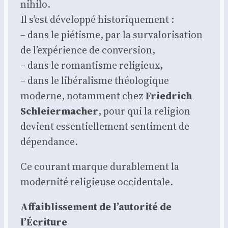
nihi­lo.
Il s’est déve­lop­pé his­to­ri­que­ment :
– dans le pié­tisme, par la sur­va­lo­ri­sa­tion
de l’expérience de conver­sion,
– dans le roman­tisme reli­gieux,
– dans le libé­ra­lisme théo­lo­gique
moderne, notam­ment chez
Frie­drich
Schleier­ma­cher
, pour qui la reli­gion
devient essen­tiel­le­ment sen­ti­ment de
dépen­dance.
Ce cou­rant marque dura­ble­ment la
moder­ni­té reli­gieuse occi­den­tale.
Affai­blis­se­ment de l’autorité de
l’Écriture