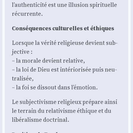
l’authenticité est une illu­sion spi­ri­tuelle
récur­rente.
Consé­quences cultu­relles et éthiques
Lorsque la véri­té reli­gieuse devient sub­
jec­tive :
– la morale devient rela­tive,
– la loi de Dieu est inté­rio­ri­sée puis neu­
tra­li­sée,
– la foi se dis­sout dans l’émotion.
Le sub­jec­ti­visme reli­gieux pré­pare ain­si
le ter­rain du rela­ti­visme éthique et du
libé­ra­lisme doc­tri­nal.