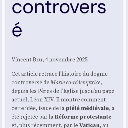
controvers
é
Vincent Bru, 4 novembre 2025
Cet article retrace l’histoire du dogme
contro­ver­sé de
Marie co-rédemp­trice
,
depuis les Pères de l’Église jusqu’au pape
actuel, Léon XIV. Il montre com­ment
cette idée, issue de la
pié­té médié­vale
, a
été reje­tée par la
Réforme pro­tes­tante
et, plus récem­ment, par le
Vati­can
, au