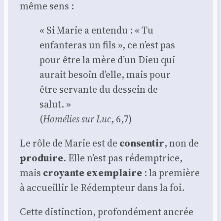
même sens :
« Si Marie a enten­du : « Tu
enfan­te­ras un fils », ce n’est pas
pour être la mère d’un Dieu qui
aurait besoin d’elle, mais pour
être ser­vante du des­sein de
salut. »
(
Homé­lies sur Luc
, 6,7)
Le rôle de Marie est de
consen­tir
, non de
pro­duire
. Elle n’est pas rédemp­trice,
mais
croyante exem­plaire
: la pre­mière
à accueillir le Rédemp­teur dans la foi.
Cette dis­tinc­tion, pro­fon­dé­ment ancrée