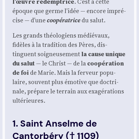
l’œuvre rédemp­trice
. C’est à cette
époque que germe l’idée — encore impré­
cise — d’une
coopé­ra­trice
du salut.
Les grands théo­lo­giens médié­vaux,
fidèles à la tra­di­tion des Pères, dis­
tinguent soi­gneu­se­ment
la cause unique
du salut
— le Christ — de la
coopé­ra­tion
de foi
de Marie. Mais la fer­veur popu­
laire, sou­vent plus émo­tive que doc­tri­
nale, pré­pare le ter­rain aux exa­gé­ra­tions
ulté­rieures.
1. Saint Anselme de
Cantorbéry († 1109)