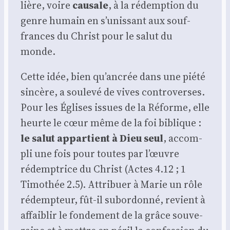
lière, voire
cau­sale
, à la rédemp­tion du
genre humain en s’unissant aux souf­
frances du Christ pour le salut du
monde.
Cette idée, bien qu’ancrée dans une pié­té
sin­cère, a sou­le­vé de vives contro­verses.
Pour les Églises issues de la Réforme, elle
heurte le cœur même de la foi biblique :
le salut appar­tient à Dieu seul
, accom­
pli une fois pour toutes par l’œuvre
rédemp­trice du Christ (Actes 4.12 ; 1
Timo­thée 2.5). Attri­buer à Marie un rôle
rédemp­teur, fût-il subor­don­né, revient à
affai­blir le fon­de­ment de la grâce sou­ve­