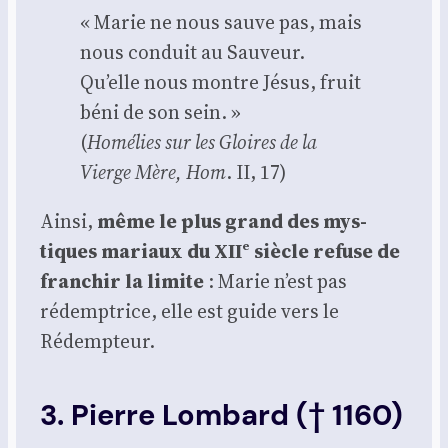
« Marie ne nous sauve pas, mais
nous conduit au Sau­veur.
Qu’elle nous montre Jésus, fruit
béni de son sein. »
(
Homé­lies sur les Gloires de la
Vierge Mère, Hom
. II, 17)
Ain­si,
même le plus grand des mys­
tiques mariaux du XIIᵉ siècle refuse de
fran­chir la limite
: Marie n’est pas
rédemp­trice, elle est guide vers le
Rédemp­teur.
3. Pierre Lombard († 1160)