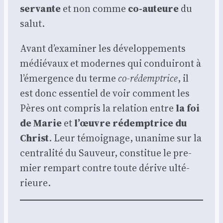
ser­vante
et non comme
co-auteure
du
salut.
Avant d’examiner les déve­lop­pe­ments
médié­vaux et modernes qui condui­ront à
l’émergence du terme
co-rédemp­trice
, il
est donc essen­tiel de voir com­ment les
Pères ont com­pris la rela­tion entre
la foi
de Marie
et
l’œuvre rédemp­trice du
Christ
. Leur témoi­gnage, una­nime sur la
cen­tra­li­té du Sau­veur, consti­tue le pre­
mier rem­part contre toute dérive ulté­
rieure.