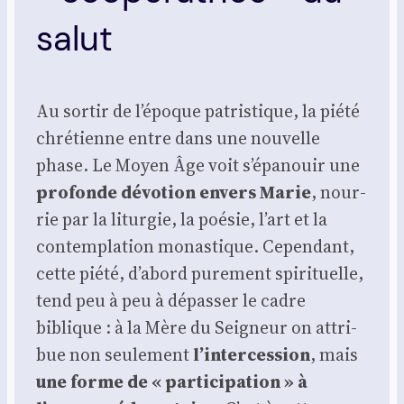
salut
Au sor­tir de l’époque patris­tique, la pié­té
chré­tienne entre dans une nou­velle
phase. Le Moyen Âge voit s’épanouir une
pro­fonde dévo­tion envers Marie
, nour­
rie par la litur­gie, la poé­sie, l’art et la
contem­pla­tion monas­tique. Cepen­dant,
cette pié­té, d’abord pure­ment spi­ri­tuelle,
tend peu à peu à dépas­ser le cadre
biblique : à la Mère du Sei­gneur on attri­
bue non seule­ment
l’intercession
, mais
une forme de « par­ti­ci­pa­tion » à