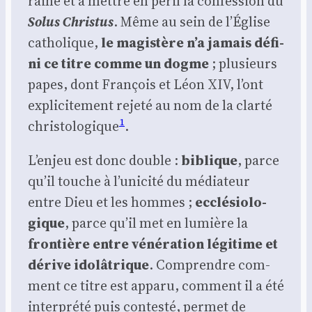
raine et à mettre en péril la confes­sion du
Solus Chris­tus
. Même au sein de l’Église
catho­lique,
le magis­tère n’a jamais défi­
ni ce titre comme un dogme
; plu­sieurs
papes, dont Fran­çois et Léon XIV, l’ont
expli­ci­te­ment reje­té au nom de la clar­té
1
chris­to­lo­gique
.
L’enjeu est donc double :
biblique
, parce
qu’il touche à l’unicité du média­teur
entre Dieu et les hommes ;
ecclé­sio­lo­
gique
, parce qu’il met en lumière la
fron­tière entre véné­ra­tion légi­time et
dérive ido­lâ­trique
. Com­prendre com­
ment ce titre est appa­ru, com­ment il a été
inter­pré­té puis contes­té, per­met de