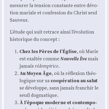
mesu­rer la ten­sion constante entre dévo­
tion mariale et confes­sion du Christ seul
Sau­veur.
L’étude qui suit retrace ain­si l’évolution
his­to­rique du concept :
Chez les Pères de l’Église
, où Marie
est exal­tée comme
Nou­velle Ève
mais
jamais
rédemp­trice
.
Au Moyen Âge
, où la réflexion théo­
lo­gique sur sa
coopé­ra­tion au salut
se déve­loppe, sans jamais fran­chir le
seuil dog­ma­tique.
À l’époque moderne et contem­po­