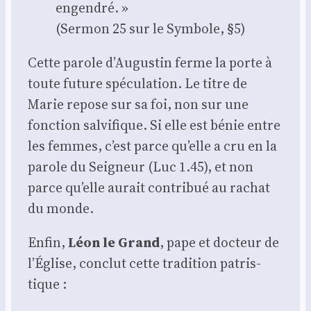
engen­dré. »
(Ser­mon 25 sur le Sym­bole, §5)
Cette parole d’Augustin ferme la porte à
toute future spé­cu­la­tion. Le titre de
Marie repose sur sa foi, non sur une
fonc­tion sal­vi­fique. Si elle est bénie entre
les femmes, c’est parce qu’elle a cru en la
parole du Sei­gneur (Luc 1.45), et non
parce qu’elle aurait contri­bué au rachat
du monde.
Enfin,
Léon le Grand
, pape et doc­teur de
l’Église, conclut cette tra­di­tion patris­
tique :