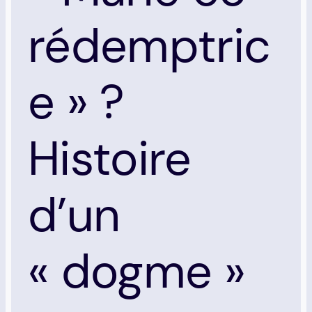
rédemptric
e » ?
Histoire
d’un
« dogme »