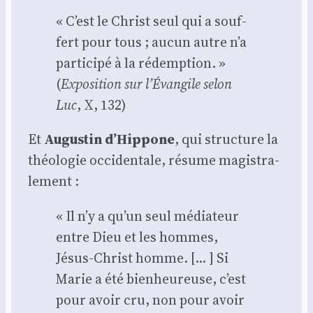
« C’est le Christ seul qui a souf­
fert pour tous ; aucun autre n’a
par­ti­ci­pé à la rédemp­tion. »
(
Expo­si­tion sur l’Évangile selon
Luc
, X, 132)
Et
Augus­tin d’Hippone
, qui struc­ture la
théo­lo­gie occi­den­tale, résume magis­tra­
le­ment :
« Il n’y a qu’un seul média­teur
entre Dieu et les hommes,
Jésus-Christ homme. [… ] Si
Marie a été bien­heu­reuse, c’est
pour avoir cru, non pour avoir