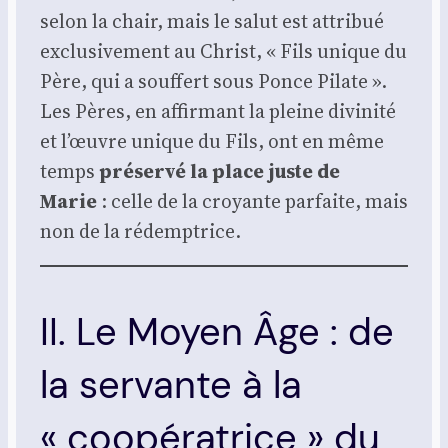
selon la chair, mais le salut est attri­bué
exclu­si­ve­ment au Christ, « Fils unique du
Père, qui a souf­fert sous Ponce Pilate ».
Les Pères, en affir­mant la pleine divi­ni­té
et l’œuvre unique du Fils, ont en même
temps
pré­ser­vé la place juste de
Marie
: celle de la croyante par­faite, mais
non de la rédemp­trice.
II. Le Moyen Âge : de
la servante à la
« coopératrice » du