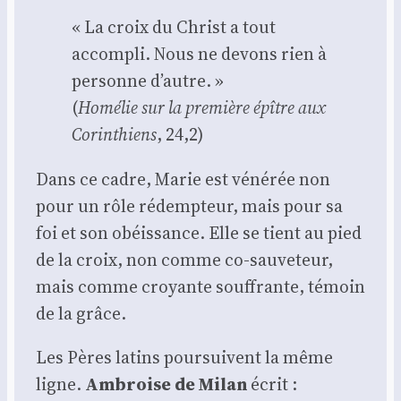
« La croix du Christ a tout
accom­pli. Nous ne devons rien à
per­sonne d’autre. »
(
Homé­lie sur la pre­mière épître aux
Corin­thiens
, 24,2)
Dans ce cadre, Marie est véné­rée non
pour un rôle rédemp­teur, mais pour sa
foi et son obéis­sance. Elle se tient au pied
de la croix, non comme co-sau­ve­teur,
mais comme croyante souf­frante, témoin
de la grâce.
Les Pères latins pour­suivent la même
ligne.
Ambroise de Milan
écrit :