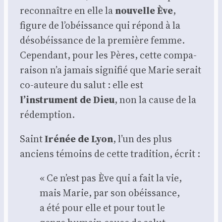
recon­naître en elle la
nou­velle Ève
,
figure de l’obéissance qui répond à la
déso­béis­sance de la pre­mière femme.
Cepen­dant, pour les Pères, cette com­pa­
rai­son n’a jamais signi­fié que Marie serait
co-auteure du salut : elle est
l’instrument de Dieu
, non la cause de la
rédemp­tion.
Saint
Iré­née de Lyon
, l’un des plus
anciens témoins de cette tra­di­tion, écrit :
« Ce n’est pas Ève qui a fait la vie,
mais Marie, par son obéis­sance,
a été pour elle et pour tout le