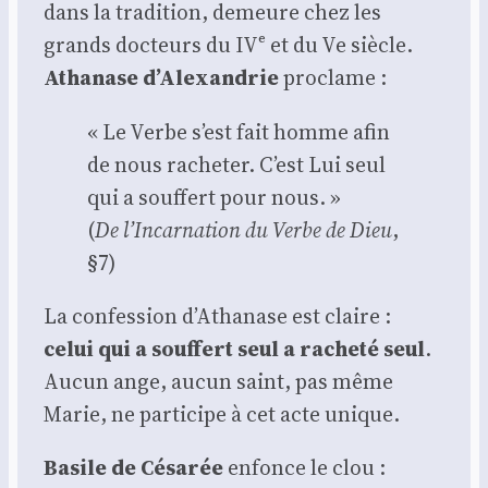
dans la tra­di­tion, demeure chez les
grands doc­teurs du IVᵉ et du Ve siècle.
Atha­nase d’Alexandrie
pro­clame :
« Le Verbe s’est fait homme afin
de nous rache­ter. C’est Lui seul
qui a souf­fert pour nous. »
(
De l’Incarnation du Verbe de Dieu
,
§7)
La confes­sion d’Athanase est claire :
celui qui a souf­fert seul a rache­té seul
.
Aucun ange, aucun saint, pas même
Marie, ne par­ti­cipe à cet acte unique.
Basile de Césa­rée
enfonce le clou :