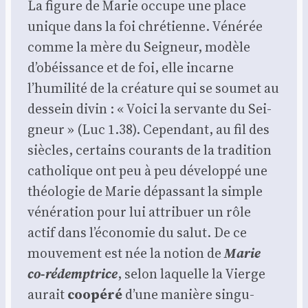
La figure de Marie occupe une place
unique dans la foi chré­tienne. Véné­rée
comme la mère du Sei­gneur, modèle
d’obéissance et de foi, elle incarne
l’humilité de la créa­ture qui se sou­met au
des­sein divin : « Voi­ci la ser­vante du Sei­
gneur » (Luc 1.38). Cepen­dant, au fil des
siècles, cer­tains cou­rants de la tra­di­tion
catho­lique ont peu à peu déve­lop­pé une
théo­lo­gie de Marie dépas­sant la simple
véné­ra­tion pour lui attri­buer un rôle
actif dans l’économie du salut. De ce
mou­ve­ment est née la notion de
Marie
co-rédemp­trice
, selon laquelle la Vierge
aurait
coopé­ré
d’une manière sin­gu­