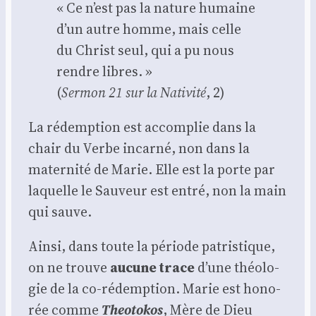
« Ce n’est pas la nature humaine
d’un autre homme, mais celle
du Christ seul, qui a pu nous
rendre libres. »
(
Ser­mon 21 sur la Nati­vi­té
, 2)
La rédemp­tion est accom­plie dans la
chair du Verbe incar­né, non dans la
mater­ni­té de Marie. Elle est la porte par
laquelle le Sau­veur est entré, non la main
qui sauve.
Ain­si, dans toute la période patris­tique,
on ne trouve
aucune trace
d’une théo­lo­
gie de la co-rédemp­tion. Marie est hono­
rée comme
Theo­to­kos
, Mère de Dieu