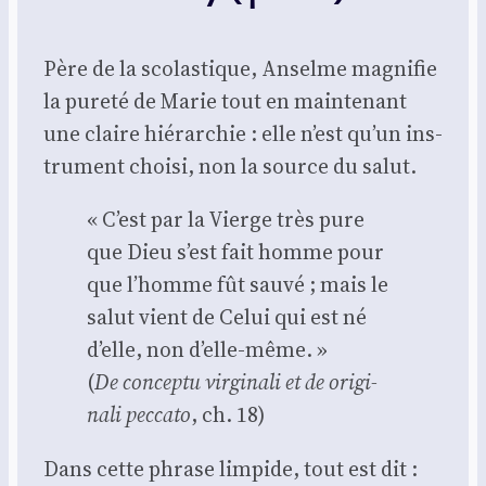
Père de la sco­las­tique, Anselme magni­fie
la pure­té de Marie tout en main­te­nant
une claire hié­rar­chie : elle n’est qu’un ins­
tru­ment choi­si, non la source du salut.
« C’est par la Vierge très pure
que Dieu s’est fait homme pour
que l’homme fût sau­vé ; mais le
salut vient de Celui qui est né
d’elle, non d’elle-même. »
(
De concep­tu vir­gi­na­li et de ori­gi­
na­li pec­ca­to
, ch. 18)
Dans cette phrase lim­pide, tout est dit :