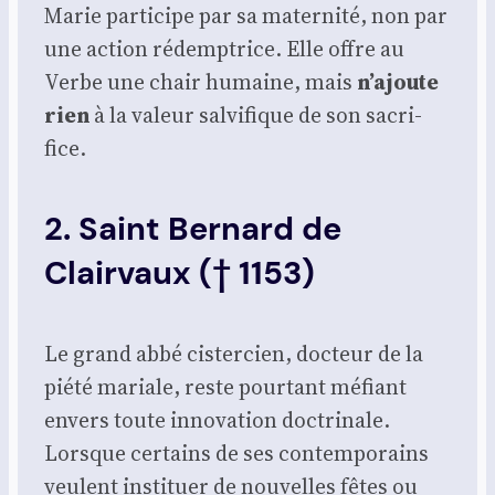
Marie par­ti­cipe par sa mater­ni­té, non par
une action rédemp­trice. Elle offre au
Verbe une chair humaine, mais
n’ajoute
rien
à la valeur sal­vi­fique de son sacri­
fice.
2. Saint Bernard de
Clairvaux († 1153)
Le grand abbé cis­ter­cien, doc­teur de la
pié­té mariale, reste pour­tant méfiant
envers toute inno­va­tion doc­tri­nale.
Lorsque cer­tains de ses contem­po­rains
veulent ins­ti­tuer de nou­velles fêtes ou