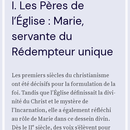
I. Les Pères de
l’Église : Marie,
servante du
Rédempteur unique
Les pre­miers siècles du chris­tia­nisme
ont été déci­sifs pour la for­mu­la­tion de la
foi. Tan­dis que l’Église défi­nis­sait la divi­
ni­té du Christ et le mys­tère de
l’Incarnation, elle a éga­le­ment réflé­chi
au rôle de Marie dans ce des­sein divin.
Dès le IIᵉ siècle, des voix s’élèvent pour