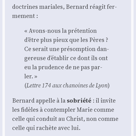
doc­trines mariales, Ber­nard réagit fer­
me­ment :
« Avons-nous la pré­ten­tion
d’être plus pieux que les Pères ?
Ce serait une pré­somp­tion dan­
ge­reuse d’établir ce dont ils ont
eu la pru­dence de ne pas par­
ler. »
(
Lettre 174 aux cha­noines de Lyon
)
Ber­nard appelle à la
sobrié­té
: il invite
les fidèles à contem­pler Marie comme
celle qui conduit au Christ, non comme
celle qui rachète avec lui.