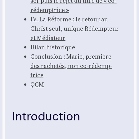
sor puis le rejet du titre de « co-
rédemp­trice »
IV. La Réforme : le retour au
Christ seul, unique Rédemp­teur
et Média­teur
Bilan his­to­rique
Conclu­sion : Marie, pre­mière
des rache­tés, non co-rédemp­
trice
QCM
Introduction