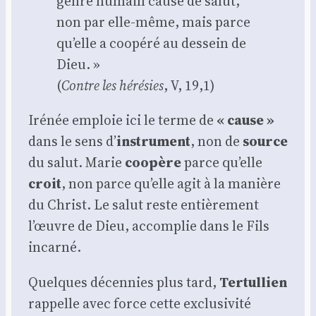
genre humain cause de salut,
non par elle-même, mais parce
qu’elle a coopé­ré au des­sein de
Dieu. »
(
Contre les héré­sies
, V, 19,1)
Iré­née emploie ici le terme de
« cause »
dans le sens d’
ins­tru­ment
, non de
source
du salut. Marie
coopère
parce qu’elle
croit
, non parce qu’elle agit à la manière
du Christ. Le salut reste entiè­re­ment
l’œuvre de Dieu, accom­plie dans le Fils
incar­né.
Quelques décen­nies plus tard,
Ter­tul­lien
rap­pelle avec force cette exclu­si­vi­té