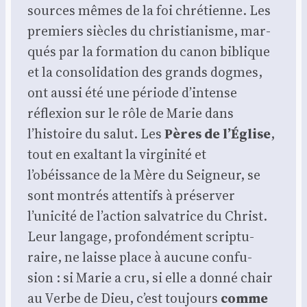
sources mêmes de la foi chré­tienne. Les
pre­miers siècles du chris­tia­nisme, mar­
qués par la for­ma­tion du canon biblique
et la conso­li­da­tion des grands dogmes,
ont aus­si été une période d’intense
réflexion sur le rôle de Marie dans
l’histoire du salut. Les
Pères de l’Église
,
tout en exal­tant la vir­gi­ni­té et
l’obéissance de la Mère du Sei­gneur, se
sont mon­trés atten­tifs à pré­ser­ver
l’unicité de l’action sal­va­trice du Christ.
Leur lan­gage, pro­fon­dé­ment scrip­tu­
raire, ne laisse place à aucune confu­
sion : si Marie a cru, si elle a don­né chair
au Verbe de Dieu, c’est tou­jours
comme