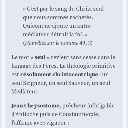
« C’est par le sang du Christ seul
que nous sommes rache­tés.
Qui­conque ajoute un autre
média­teur détruit la foi. »
(
Homé­lies sur le psaume
49, 3)
Le mot
« seul »
revient sans cesse dans le
lan­gage des Pères. La théo­lo­gie pri­mi­tive
est
réso­lu­ment chris­to­cen­trique
: un
seul Sei­gneur, un seul Sau­veur, un seul
Média­teur.
Jean Chry­so­stome
, prê­cheur infa­ti­gable
d’Antioche puis de Constan­ti­nople,
l’affirme avec vigueur :