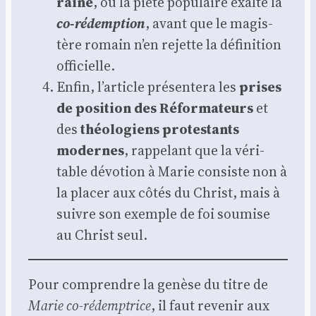
raine
, où la pié­té popu­laire exalte la
co-rédemp­tion
, avant que le magis­
tère romain n’en rejette la défi­ni­tion
offi­cielle.
Enfin, l’article pré­sen­te­ra les
prises
de posi­tion des Réfor­ma­teurs
et
des
théo­lo­giens pro­tes­tants
modernes
, rap­pe­lant que la véri­
table dévo­tion à Marie consiste non à
la pla­cer aux côtés du Christ, mais à
suivre son exemple de foi sou­mise
au Christ seul.
Pour com­prendre la genèse du titre de
Marie co-rédemp­trice
, il faut reve­nir aux