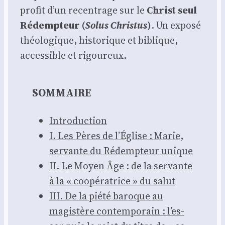
pro­fit d’un recen­trage sur le
Christ seul
Rédemp­teur (
Solus Chris­tus
)
. Un expo­sé
théo­lo­gique, his­to­rique et biblique,
acces­sible et rigou­reux.
SOMMAIRE
Intro­duc­tion
I. Les Pères de l’É­glise : Marie,
ser­vante du Rédemp­teur unique
II. Le Moyen Âge : de la ser­vante
à la « coopé­ra­trice » du salut
III. De la pié­té baroque au
magis­tère contem­po­rain : l’es­