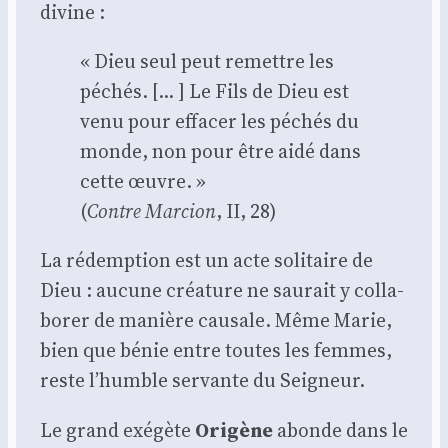
divine :
« Dieu seul peut remettre les
péchés. [… ] Le Fils de Dieu est
venu pour effa­cer les péchés du
monde, non pour être aidé dans
cette œuvre. »
(
Contre Mar­cion
, II, 28)
La rédemp­tion est un acte soli­taire de
Dieu : aucune créa­ture ne sau­rait y col­la­
bo­rer de manière cau­sale. Même Marie,
bien que bénie entre toutes les femmes,
reste l’humble ser­vante du Sei­gneur.
Le grand exé­gète
Ori­gène
abonde dans le