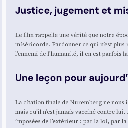
Justice, jugement et mi
Le film rap­pelle une véri­té que notre époqu
misé­ri­corde. Par­don­ner ce qui n’est plu
l’ennemi de l’humanité, il en est par­fois l
Une leçon pour aujourd’
La cita­tion finale de Nurem­berg ne nous i
mais qu’il n’est jamais vac­ci­né contre lui
impo­sées de l’extérieur : par la loi, par l