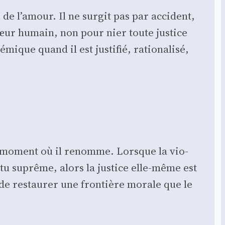
 de l’amour. Il ne sur­git pas par acci­dent,
u cœur humain, non pour nier toute jus­tice
ique quand il est jus­ti­fié, ratio­na­li­sé,
u moment où il renomme. Lorsque la vio­
­tu suprême, alors la jus­tice elle-même est
 de res­tau­rer une fron­tière morale que le