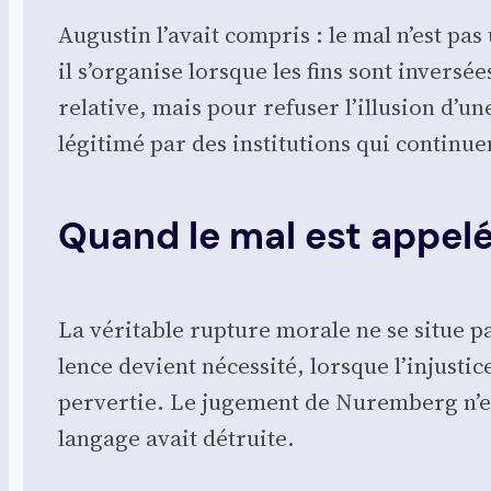
Augus­tin l’avait com­pris : le mal n’est pa
il s’organise lorsque les fins sont inver­sée
rela­tive, mais pour refu­ser l’illusion d’une
légi­ti­mé par des ins­ti­tu­tions qui conti­nu
Quand le mal est appelé
La véri­table rup­ture morale ne se situ
lence devient néces­si­té, lorsque l’injusti
per­ver­tie. Le juge­ment de Nurem­berg n’est
lan­gage avait détruite.