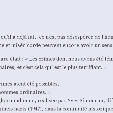
u’il a déjà fait, ce n’est pas déses­pé­rer de l’ho
tice et misé­ri­corde peuvent encore avoir un sens
 phare était : « Les crimes dont nous avons été t
s, et c’est cela qui est le plus ter­ri­fiant. »
rimes aient été pos­sibles,
 hommes ordi­naires. »
glo-cana­dienne, réa­li­sée par Yves Simo­neau, dif
i­nels nazis (1947), dans la conti­nui­té his­to­rique 