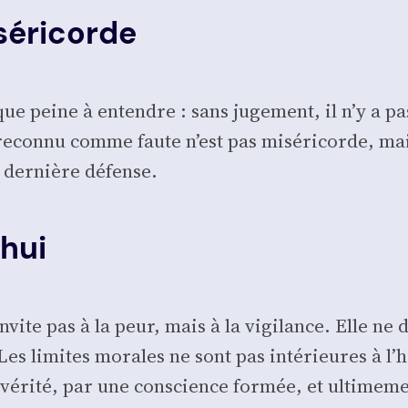
séricorde
e peine à entendre : sans juge­ment, il n’y a pas d
s recon­nu comme faute n’est pas misé­ri­corde, ma
a der­nière défense.
hui
nvite pas à la peur, mais à la vigi­lance. Elle n
. Les limites morales ne sont pas inté­rieures à l’
a véri­té, par une conscience for­mée, et ulti­me­