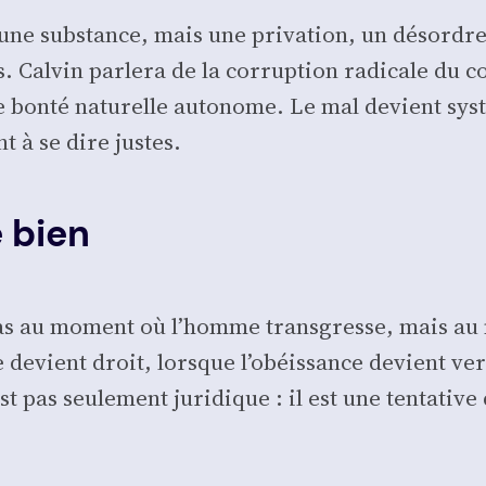
s une sub­stance, mais une pri­va­tion, un désordre
s. Cal­vin par­le­ra de la cor­rup­tion radi­cale d
 bon­té natu­relle auto­nome. Le mal devient sys­té­m
ent à se dire justes.
 bien
e pas au moment où l’homme trans­gresse, mais a
ce devient droit, lorsque l’obéissance devient ver
 pas seule­ment juri­dique : il est une ten­ta­tive