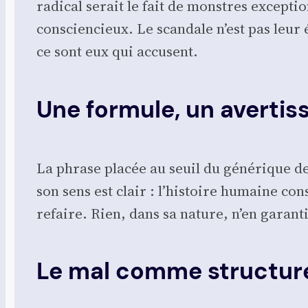
radi­cal serait le fait de monstres excep­t
conscien­cieux. Le scan­dale n’est pas leur ét
ce sont eux qui accusent.
Une formule, un averti
La phrase pla­cée au seuil du géné­rique de 
son sens est clair : l’histoire humaine cons
refaire. Rien, dans sa nature, n’en garan­ti
Le mal comme structur