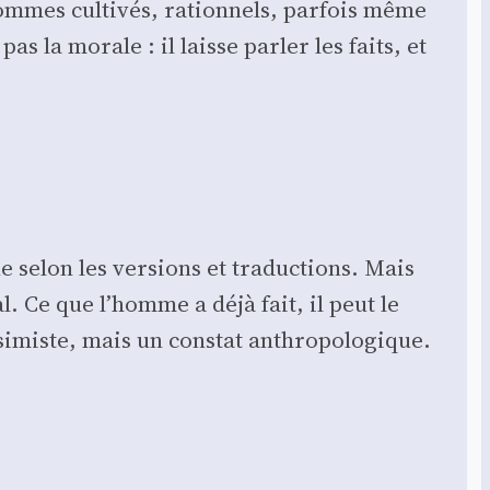
hommes culti­vés, ration­nels, par­fois même
as la morale : il laisse par­ler les faits, et
 selon les ver­sions et tra­duc­tions. Mais
al. Ce que l’homme a déjà fait, il peut le
si­miste, mais un constat anthro­po­lo­gique.