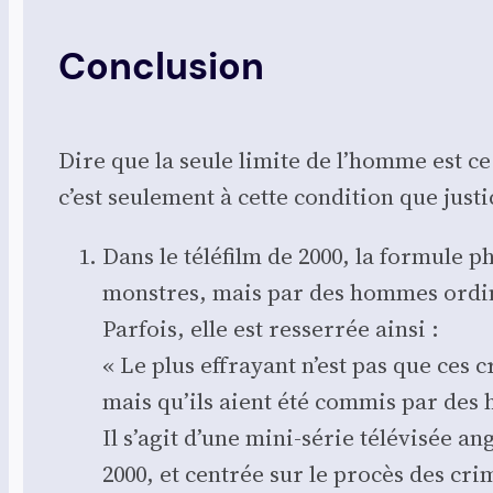
Conclusion
Dire que la seule limite de l’homme est ce q
c’est seule­ment à cette condi­tion que jus­
Dans le télé­film de 2000, la for­mule
monstres, mais par des hommes ordi­naire
Par­fois, elle est res­ser­rée ain­si :
« Le plus effrayant n’est pas que ces c
mais qu’ils aient été com­mis par des
Il s’agit d’une mini-série télé­vi­sée an
2000, et cen­trée sur le pro­cès des cri­m