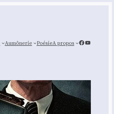
Facebook
YouTube
n
Aumônerie
Poésie
A propos