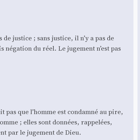
e jus­tice ; sans jus­tice, il n’y a pas de
is néga­tion du réel. Le juge­ment n’est pas
e dit pas que l’homme est condam­né au pire,
homme ; elles sont don­nées, rap­pe­lées,
ment par le juge­ment de Dieu.