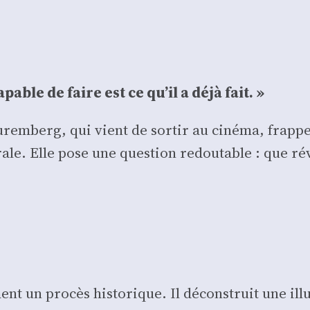
able de faire est ce qu’il a déjà fait. »
Nurem­berg, qui vient de sor­tir au ciné­ma, frappe
morale. Elle pose une ques­tion redou­table : que r
 un pro­cès his­to­rique. Il décons­truit une illu