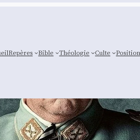
eil
Repères
Bible
Théologie
Culte
Posi­tio