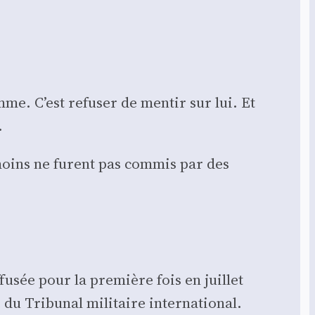
mme. C’est refu­ser de men­tir sur lui. Et
.
émoins ne furent pas com­mis par des
­fu­sée pour la pre­mière fois en juillet
du Tri­bu­nal mili­taire inter­na­tio­nal.