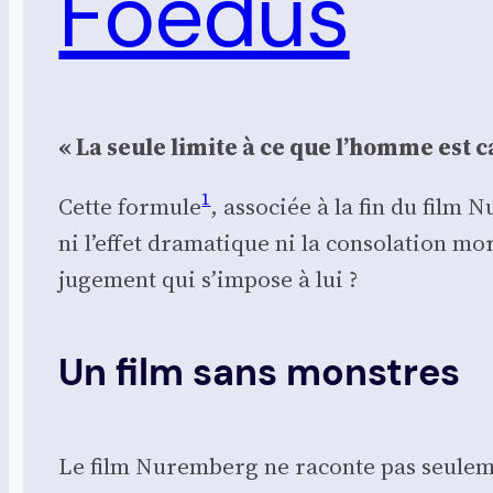
Foedus
« La seule limite à ce que l’homme est cap
1
Cette for­mule
, asso­ciée à la fin du film 
ni l’effet dra­ma­tique ni la conso­la­tion 
juge­ment qui s’impose à lui ?
Un film sans monstres
Le film Nurem­berg ne raconte pas seule­ment