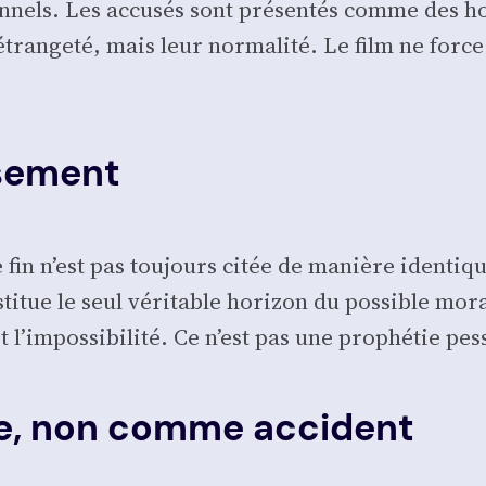
ion­nels. Les accu­sés sont pré­sen­tés comme des 
ran­ge­té, mais leur nor­ma­li­té. Le film ne force p
ssement
fin n’est pas tou­jours citée de manière iden­tique
ti­tue le seul véri­table hori­zon du pos­sible mor
t l’impossibilité. Ce n’est pas une pro­phé­tie pes­
e, non comme accident