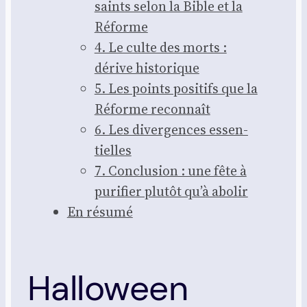
saints selon la Bible et la
Réforme
4. Le culte des morts :
dérive his­to­rique
5. Les points posi­tifs que la
Réforme recon­naît
6. Les diver­gences essen­
tielles
7. Conclu­sion : une fête à
puri­fier plu­tôt qu’à abo­lir
En résu­mé
Halloween