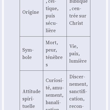
, cel­
Biblique
tique,
, cen­
Ori­gine
puis
trée sur
sécu­
Christ
lière
Mort,
Vie,
Sym­
peur,
paix,
bole
ténèbre
lumière
s
Dis­cer­
Curio­si­
ne­ment,
té, amu­
Atti­tude
sanc­ti­fi­
se­ment,
spi­ri­
ca­tion,
bana­li­
tuelle
recon­
sa­tion