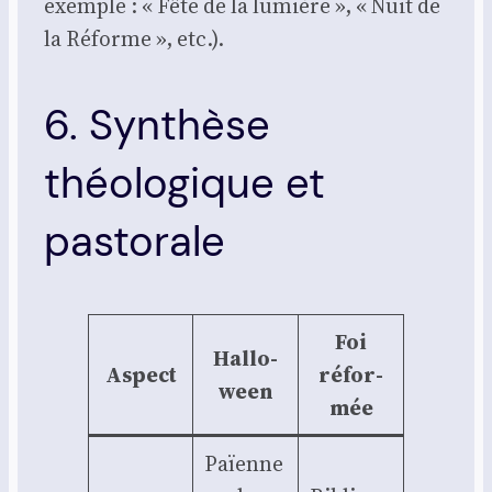
exemple : « Fête de la lumière », « Nuit de
la Réforme », etc.).
6. Synthèse
théologique et
pastorale
Foi
Hal­lo­
Aspect
réfor­
ween
mée
Païenne