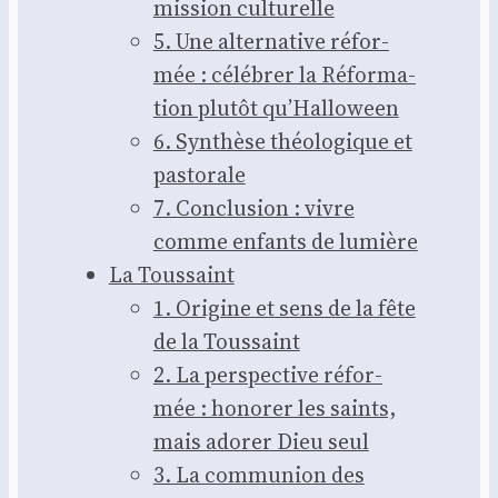
mis­sion cultu­relle
5. Une alter­na­tive réfor­
mée : célé­brer la Réfor­ma­
tion plu­tôt qu’­Hal­lo­ween
6. Syn­thèse théo­lo­gique et
pas­to­rale
7. Conclu­sion : vivre
comme enfants de lumière
La Tous­saint
1. Ori­gine et sens de la fête
de la Tous­saint
2. La pers­pec­tive réfor­
mée : hono­rer les saints,
mais ado­rer Dieu seul
3. La com­mu­nion des