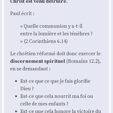
Christ est venu détruire
.
Paul écrit :
« Quelle com­mu­nion y a‑t-il
entre la lumière et les ténèbres ?
» (2 Corin­thiens 6.14)
Le chré­tien réfor­mé doit donc exer­cer le
dis­cer­ne­ment spi­ri­tuel
(Romains 12.2),
en se deman­dant :
Est-ce que ce que je fais glo­ri­fie
Dieu ?
Est-ce que cela nour­rit ma foi ou
celle de mes enfants ?
Est-ce que cela honore la vic­toire du