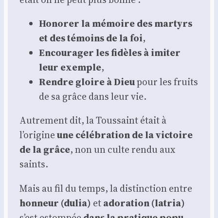
Hono­rer la mémoire des mar­tyrs
et des témoins de la foi
,
Encou­ra­ger les fidèles à imi­ter
leur exemple
,
Rendre gloire à Dieu
pour les fruits
de sa grâce dans leur vie.
Autre­ment dit, la Tous­saint était à
l’origine
une célé­bra­tion de la vic­toire
de la grâce
, non un culte ren­du aux
saints.
Mais au fil du temps, la dis­tinc­tion entre
hon­neur (dulia)
et
ado­ra­tion (latria)
s’est estom­pée
dans la pra­tique popu­