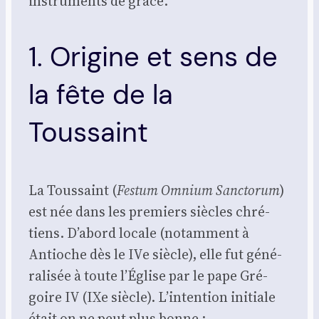
ins­tru­ments de grâce.
1. Origine et sens de
la fête de la
Toussaint
La Tous­saint (
Fes­tum Omnium Sanc­to­rum
)
est née dans les pre­miers siècles chré­
tiens. D’abord locale (notam­ment à
Antioche dès le IVe siècle), elle fut géné­
ra­li­sée à toute l’Église par le pape Gré­
goire IV (IXe siècle). L’intention ini­tiale
était on ne peut plus bonne :