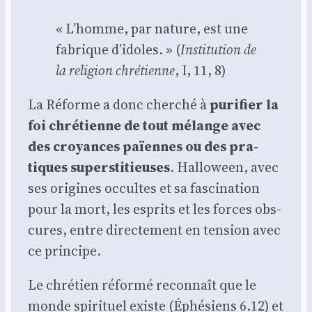
« L’homme, par nature, est une
fabrique d’idoles. » (
Ins­ti­tu­tion de
la reli­gion chré­tienne
, I, 11, 8)
La Réforme a donc cher­ché à
puri­fier la
foi chré­tienne de tout mélange avec
des croyances païennes ou des pra­
tiques super­sti­tieuses
. Hal­lo­ween, avec
ses ori­gines occultes et sa fas­ci­na­tion
pour la mort, les esprits et les forces obs­
cures, entre direc­te­ment en ten­sion avec
ce prin­cipe.
Le chré­tien réfor­mé recon­naît que le
monde spi­ri­tuel existe (Éphé­siens 6.12) et