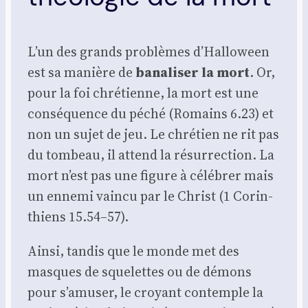
L’un des grands pro­blèmes d’Halloween
est sa manière de
bana­li­ser la mort
. Or,
pour la foi chré­tienne, la mort est une
consé­quence du péché (Romains 6.23) et
non un sujet de jeu. Le chré­tien ne rit pas
du tom­beau, il attend la résur­rec­tion. La
mort n’est pas une figure à célé­brer mais
un enne­mi vain­cu par le Christ (1 Corin­
thiens 15.54–57).
Ain­si, tan­dis que le monde met des
masques de sque­lettes ou de démons
pour s’amuser, le croyant contemple la