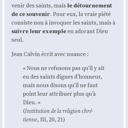
ve­nir des saints, mais
le détour­ne­ment
de ce sou­ve­nir
. Pour eux, la vraie pié­té
consiste non à invo­quer les saints, mais à
suivre leur exemple
en ado­rant Dieu
seul.
Jean Cal­vin écrit avec nuance :
« Nous ne refu­sons pas qu’il y ait
eu des saints dignes d’honneur,
mais nous disons qu’il ne faut
point leur attri­buer plus qu’à
Dieu. »
(
Ins­ti­tu­tion de la reli­gion chré­
tienne
, III, 20, 21)