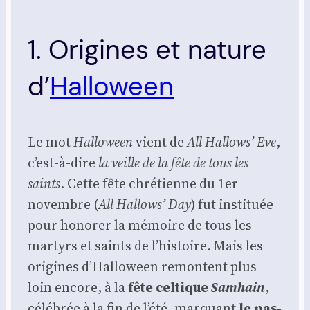
1. Origines et nature
d’
Halloween
Le mot
Hal­lo­ween
vient de
All Hal­lows’ Eve
,
c’est-à-dire
la veille de la fête de tous les
saints
. Cette fête chré­tienne du 1er
novembre (
All Hal­lows’ Day
) fut ins­ti­tuée
pour hono­rer la mémoire de tous les
mar­tyrs et saints de l’histoire. Mais les
ori­gines d’Halloween remontent plus
loin encore, à la
fête cel­tique
Sam­hain
,
célé­brée à la fin de l’été, mar­quant
le pas­