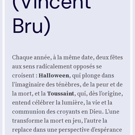
(Vincent
Bru)
Chaque année, à la même date, deux fêtes
aux sens radi­ca­le­ment oppo­sés se
croisent :
Hal­lo­ween
, qui plonge dans
l’imaginaire des ténèbres, de la peur et de
la mort, et la
Tous­saint
, qui, dès l’origine,
entend célé­brer la lumière, la vie et la
com­mu­nion des croyants en Dieu. L’une
trans­forme la mort en jeu, l’autre la
replace dans une pers­pec­tive d’espérance