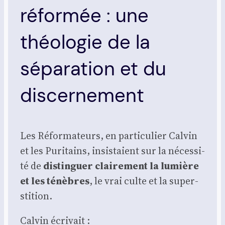
réformée : une
théologie de la
séparation et du
discernement
Les Réfor­ma­teurs, en par­ti­cu­lier Cal­vin
et les Puri­tains, insis­taient sur la néces­si­
té de
dis­tin­guer clai­re­ment la lumière
et les ténèbres
, le vrai culte et la super­
sti­tion.
Cal­vin écri­vait :