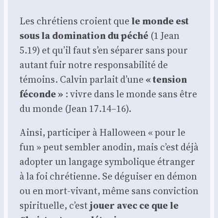
Les chré­tiens croient que
le monde est
sous la domi­na­tion du péché
(1 Jean
5.19) et qu’il faut s’en sépa­rer sans pour
autant fuir notre res­pon­sa­bi­li­té de
témoins. Cal­vin par­lait d’une
« ten­sion
féconde »
: vivre dans le monde sans être
du monde (Jean 17.14–16).
Ain­si, par­ti­ci­per à Hal­lo­ween « pour le
fun » peut sem­bler ano­din, mais c’est déjà
adop­ter un lan­gage sym­bo­lique étran­ger
à la foi chré­tienne. Se dégui­ser en démon
ou en mort-vivant, même sans convic­tion
spi­ri­tuelle, c’est
jouer avec ce que le