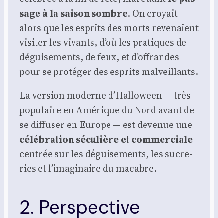
sage à la sai­son sombre
. On croyait
alors que les esprits des morts reve­naient
visi­ter les vivants, d’où les pra­tiques de
dégui­se­ments, de feux, et d’offrandes
pour se pro­té­ger des esprits mal­veillants.
La ver­sion moderne d’Halloween — très
popu­laire en Amé­rique du Nord avant de
se dif­fu­ser en Europe — est deve­nue une
célé­bra­tion sécu­lière et com­mer­ciale
cen­trée sur les dégui­se­ments, les sucre­
ries et l’imaginaire du macabre.
2. Perspective