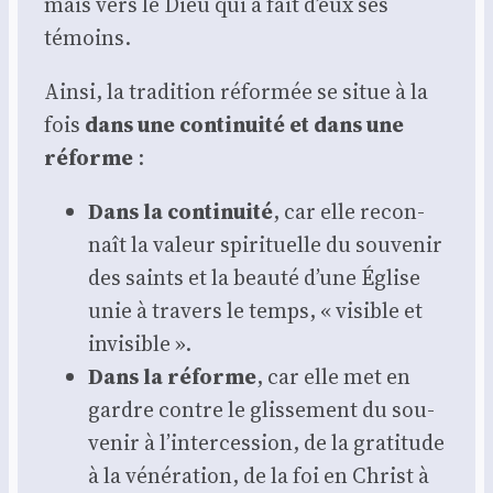
mais vers le Dieu qui a fait d’eux ses
témoins.
Ain­si, la tra­di­tion réfor­mée se situe à la
fois
dans une conti­nui­té et dans une
réforme
:
Dans la conti­nui­té
, car elle recon­
naît la valeur spi­ri­tuelle du sou­ve­nir
des saints et la beau­té d’une Église
unie à tra­vers le temps, « visible et
invi­sible ».
Dans la réforme
, car elle met en
gardre contre le glis­se­ment du sou­
ve­nir à l’intercession, de la gra­ti­tude
à la véné­ra­tion, de la foi en Christ à