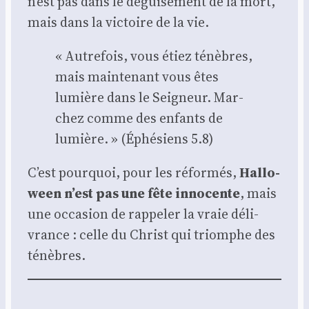
n’est pas dans le dégui­se­ment de la mort,
mais dans la vic­toire de la vie.
« Autre­fois, vous étiez ténèbres,
mais main­te­nant vous êtes
lumière dans le Sei­gneur. Mar­
chez comme des enfants de
lumière. » (Éphé­siens 5.8)
C’est pour­quoi, pour les réfor­més,
Hal­lo­
ween n’est pas une fête inno­cente
, mais
une occa­sion de rap­pe­ler la vraie déli­
vrance : celle du Christ qui triomphe des
ténèbres.