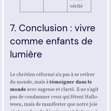
véri­té
7. Conclusion : vivre
comme enfants de
lumière
Le chré­tien réfor­mé n’a pas à se reti­rer
du monde, mais à
témoi­gner dans le
monde
avec sagesse et clar­té. Il ne s’agit
pas de condam­ner ceux qui fêtent Hal­lo­
ween, mais de mani­fes­ter que notre joie