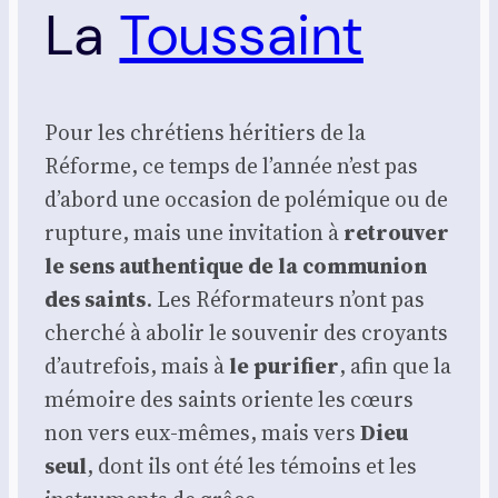
La
Toussaint
Pour les chré­tiens héri­tiers de la
Réforme, ce temps de l’année n’est pas
d’abord une occa­sion de polé­mique ou de
rup­ture, mais une invi­ta­tion à
retrou­ver
le sens authen­tique de la com­mu­nion
des saints
. Les Réfor­ma­teurs n’ont pas
cher­ché à abo­lir le sou­ve­nir des croyants
d’autrefois, mais à
le puri­fier
, afin que la
mémoire des saints oriente les cœurs
non vers eux-mêmes, mais vers
Dieu
seul
, dont ils ont été les témoins et les