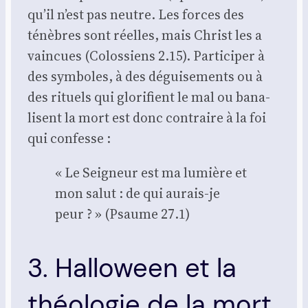
qu’il n’est pas neutre. Les forces des
ténèbres sont réelles, mais Christ les a
vain­cues (Colos­siens 2.15). Par­ti­ci­per à
des sym­boles, à des dégui­se­ments ou à
des rituels qui glo­ri­fient le mal ou bana­
lisent la mort est donc contraire à la foi
qui confesse :
« Le Sei­gneur est ma lumière et
mon salut : de qui aurais-je
peur ? » (Psaume 27.1)
3. Halloween et la
théologie de la mort