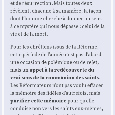
et de résur­rec­tion. Mais toutes deux
révèlent, cha­cune à sa manière, la façon
dont l’homme cherche à don­ner un sens
à ce mys­tère qui nous dépasse : celui de la
vie et de la mort.
Pour les chré­tiens issus de la Réforme,
cette période de l’année n’est pas d’abord
une occa­sion de polé­mique ou de rejet,
mais un
appel à la redé­cou­verte du
vrai sens de la com­mu­nion des saints
.
Les Réfor­ma­teurs n’ont pas vou­lu effa­cer
la mémoire des fidèles d’autrefois, mais
puri­fier cette mémoire
pour qu’elle
conduise non vers les saints eux-mêmes,