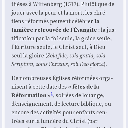
thèses à Wit­ten­berg (1517). Plu­tôt que de
jouer avec la peur et la mort, les chré­
tiens réfor­més peuvent célé­brer
la
lumière retrou­vée de l’Évangile
: la jus­
ti­fi­ca­tion par la foi seule, la grâce seule,
l’Écriture seule, le Christ seul, à Dieu
seul la gloire (
Sola fide, sola gra­tia, sola
Scrip­tu­ra, solus Chris­tus, soli Deo glo­ria
).
De nom­breuses Églises réfor­mées orga­
nisent à cette date des
« fêtes de la
1
Réfor­ma­tion »
, soi­rées de louange,
d’enseignement, de lec­ture biblique, ou
encore des acti­vi­tés pour enfants cen­
trées sur la lumière du Christ (par