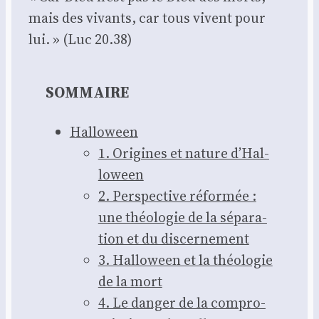
mais des vivants, car tous vivent pour
lui. » (Luc 20.38)
SOMMAIRE
Hal­lo­ween
1. Ori­gines et nature d’Hal­
lo­ween
2. Pers­pec­tive réfor­mée :
une théo­lo­gie de la sépa­ra­
tion et du dis­cer­ne­ment
3. Hal­lo­ween et la théo­lo­gie
de la mort
4. Le dan­ger de la com­pro­