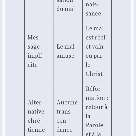
nais­
du mal
sance
Le mal
Mes­
est réel
sage
Le mal
et vain­
impli­
amuse
cu par
cite
le
Christ
Réfor­
ma­tion :
Alter­
Aucune
retour à
na­tive
trans­
la
chré­
cen­
Parole
tienne
dance
et à la