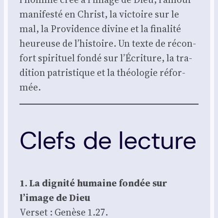
mani­fes­té en Christ, la vic­toire sur le
mal, la Pro­vi­dence divine et la fina­li­té
heu­reuse de l’histoire. Un texte de récon­
fort spi­ri­tuel fon­dé sur l’Écriture, la tra­
di­tion patris­tique et la théo­lo­gie réfor­
mée.
Clefs de lecture
1. La digni­té humaine fon­dée sur
l’image de Dieu
Ver­set : Genèse 1.27.