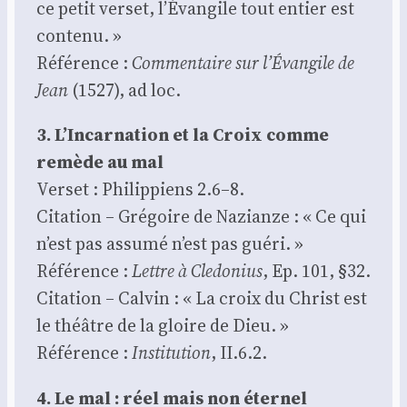
ce petit ver­set, l’Évangile tout entier est
conte­nu. »
Réfé­rence :
Com­men­taire sur l’Évangile de
Jean
(1527), ad loc.
3. L’Incarnation et la Croix comme
remède au mal
Ver­set : Phi­lip­piens 2.6–8.
Cita­tion – Gré­goire de Nazianze : « Ce qui
n’est pas assu­mé n’est pas gué­ri. »
Réfé­rence :
Lettre à Cle­do­nius
, Ep. 101, §32.
Cita­tion – Cal­vin : « La croix du Christ est
le théâtre de la gloire de Dieu. »
Réfé­rence :
Ins­ti­tu­tion
, II.6.2.
4. Le mal : réel mais non éter­nel