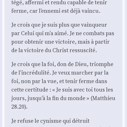
té­gé, affer­mi et ren­du capable de tenir
ferme, car l’ennemi est déjà vain­cu.
Je crois que je suis plus que vain­queur
par Celui qui m’a aimé. Je ne com­bats pas
pour obte­nir une vic­toire, mais à par­tir
de la vic­toire du Christ res­sus­ci­té.
Je crois que la foi, don de Dieu, triomphe
de l’incrédulité. Je veux mar­cher par la
foi, non par la vue, et tenir ferme dans
cette cer­ti­tude : « Je suis avec toi tous les
jours, jusqu’à la fin du monde » (Mat­thieu
28.20).
Je refuse le cynisme qui détruit