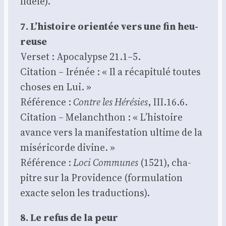
fidèle).
7. L’histoire orien­tée vers une fin heu­
reuse
Ver­set : Apo­ca­lypse 21.1–5.
Cita­tion – Iré­née : « Il a réca­pi­tu­lé toutes
choses en Lui. »
Réfé­rence :
Contre les Héré­sies
, III.16.6.
Cita­tion – Melanch­thon : « L’histoire
avance vers la mani­fes­ta­tion ultime de la
misé­ri­corde divine. »
Réfé­rence :
Loci Com­munes
(1521), cha­
pitre sur la Pro­vi­dence (for­mu­la­tion
exacte selon les tra­duc­tions).
8. Le refus de la peur