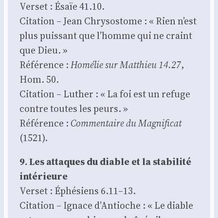
Ver­set : Ésaïe 41.10.
Cita­tion – Jean Chry­so­stome : « Rien n’est
plus puis­sant que l’homme qui ne craint
que Dieu. »
Réfé­rence :
Homé­lie sur Mat­thieu 14.27
,
Hom. 50.
Cita­tion – Luther : « La foi est un refuge
contre toutes les peurs. »
Réfé­rence :
Com­men­taire du Mag­ni­fi­cat
(1521).
9. Les attaques du diable et la sta­bi­li­té
inté­rieure
Ver­set : Éphé­siens 6.11–13.
Cita­tion – Ignace d’Antioche : « Le diable