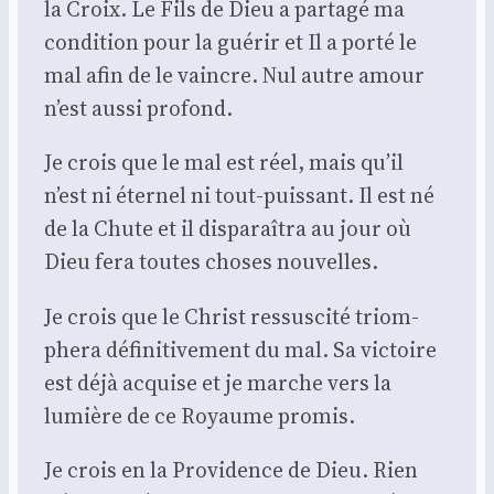
la Croix. Le Fils de Dieu a par­ta­gé ma
condi­tion pour la gué­rir et Il a por­té le
mal afin de le vaincre. Nul autre amour
n’est aus­si pro­fond.
Je crois que le mal est réel, mais qu’il
n’est ni éter­nel ni tout-puis­sant. Il est né
de la Chute et il dis­pa­raî­tra au jour où
Dieu fera toutes choses nou­velles.
Je crois que le Christ res­sus­ci­té triom­
phe­ra défi­ni­ti­ve­ment du mal. Sa vic­toire
est déjà acquise et je marche vers la
lumière de ce Royaume pro­mis.
Je crois en la Pro­vi­dence de Dieu. Rien