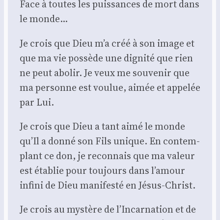
Face à toutes les puis­sances de mort dans
le monde…
Je crois que Dieu m’a créé à son image et
que ma vie pos­sède une digni­té que rien
ne peut abo­lir. Je veux me sou­ve­nir que
ma per­sonne est vou­lue, aimée et appe­lée
par Lui.
Je crois que Dieu a tant aimé le monde
qu’Il a don­né son Fils unique. En contem­
plant ce don, je recon­nais que ma valeur
est éta­blie pour tou­jours dans l’amour
infi­ni de Dieu mani­fes­té en Jésus-Christ.
Je crois au mys­tère de l’Incarnation et de