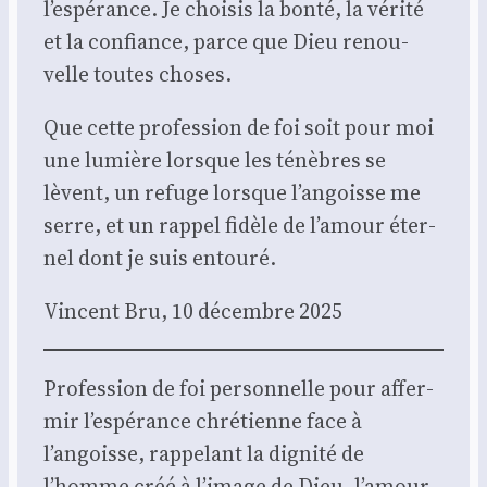
l’espérance. Je choi­sis la bon­té, la véri­té
et la confiance, parce que Dieu renou­
velle toutes choses.
Que cette pro­fes­sion de foi soit pour moi
une lumière lorsque les ténèbres se
lèvent, un refuge lorsque l’angoisse me
serre, et un rap­pel fidèle de l’amour éter­
nel dont je suis entou­ré.
Vincent Bru, 10 décembre 2025
Pro­fes­sion de foi per­son­nelle pour affer­
mir l’espérance chré­tienne face à
l’angoisse, rap­pe­lant la digni­té de
l’homme créé à l’image de Dieu, l’amour