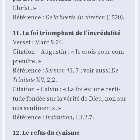
Christ. »
Réfé­rence :
De la liber­té du chré­tien
(1520).
11. La foi triom­phant de l’incrédulité
Ver­set : Marc 9.24.
Cita­tion – Augus­tin : « Je crois pour com­
prendre. »
Réfé­rence :
Ser­mon 43
, 7 ; voir aus­si
De
Tri­ni­tate
XV, 2.2.
Cita­tion – Cal­vin : « La foi est une cer­ti­
tude fon­dée sur la véri­té de Dieu, non sur
nos sen­ti­ments. »
Réfé­rence :
Ins­ti­tu­tion
, III.2.7.
12. Le refus du cynisme