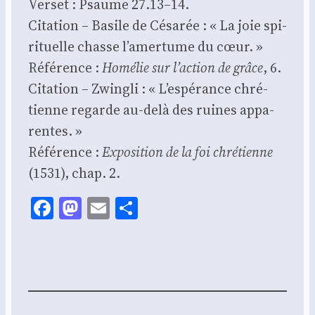
Ver­set : Psaume 27.13–14.
Cita­tion – Basile de Césa­rée : « La joie spi­
ri­tuelle chasse l’amertume du cœur. »
Réfé­rence :
Homé­lie sur l’action de grâce
, 6.
Cita­tion – Zwin­gli : « L’espérance chré­
tienne regarde au-delà des ruines appa­
rentes. »
Réfé­rence :
Expo­si­tion de la foi chré­tienne
(1531), chap. 2.
Facebook
Mastodon
Email
Share