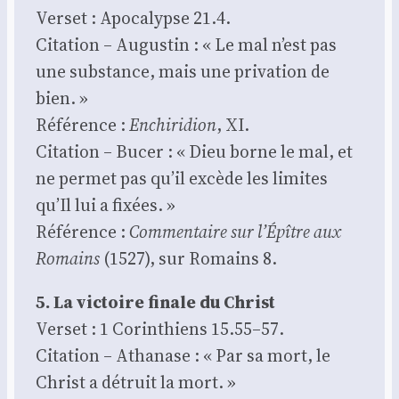
Ver­set : Apo­ca­lypse 21.4.
Cita­tion – Augus­tin : « Le mal n’est pas
une sub­stance, mais une pri­va­tion de
bien. »
Réfé­rence :
Enchi­ri­dion
, XI.
Cita­tion – Bucer : « Dieu borne le mal, et
ne per­met pas qu’il excède les limites
qu’Il lui a fixées. »
Réfé­rence :
Com­men­taire sur l’Épître aux
Romains
(1527), sur Romains 8.
5. La vic­toire finale du Christ
Ver­set : 1 Corin­thiens 15.55–57.
Cita­tion – Atha­nase : « Par sa mort, le
Christ a détruit la mort. »