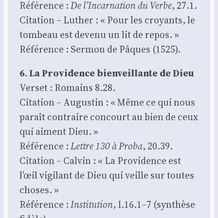
Réfé­rence :
De l’Incarnation du Verbe
, 27.1.
Cita­tion – Luther : « Pour les croyants, le
tom­beau est deve­nu un lit de repos. »
Réfé­rence : Ser­mon de Pâques (1525).
6. La Pro­vi­dence bien­veillante de Dieu
Ver­set : Romains 8.28.
Cita­tion – Augus­tin : « Même ce qui nous
paraît contraire concourt au bien de ceux
qui aiment Dieu. »
Réfé­rence :
Lettre 130 à Pro­ba
, 20.39.
Cita­tion – Cal­vin : « La Pro­vi­dence est
l’œil vigi­lant de Dieu qui veille sur toutes
choses. »
Réfé­rence :
Ins­ti­tu­tion
, I.16.1–7 (syn­thèse