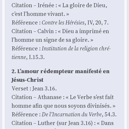
Cita­tion – Iré­née : « La gloire de Dieu,
c’est l’homme vivant. »
Réfé­rence :
Contre les Héré­sies
, IV, 20, 7.
Cita­tion – Cal­vin : « Dieu a impri­mé en
l’homme un signe de sa gloire. »
Réfé­rence :
Ins­ti­tu­tion de la reli­gion chré­
tienne
, I.15.3.
2. L’amour rédemp­teur mani­fes­té en
Jésus-Christ
Ver­set : Jean 3.16.
Cita­tion – Atha­nase : « Le Verbe s’est fait
homme afin que nous soyons divi­ni­sés. »
Réfé­rence :
De l’Incarnation du Verbe
, 54.3.
Cita­tion – Luther (sur Jean 3.16) : « Dans