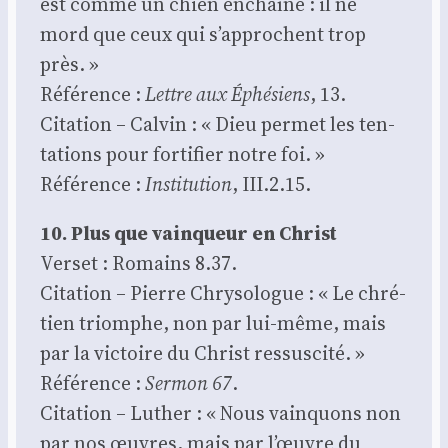
est comme un chien enchaî­né : il ne
mord que ceux qui s’approchent trop
près. »
Réfé­rence :
Lettre aux Éphé­siens
, 13.
Cita­tion – Cal­vin : « Dieu per­met les ten­
ta­tions pour for­ti­fier notre foi. »
Réfé­rence :
Ins­ti­tu­tion
, III.2.15.
10. Plus que vain­queur en Christ
Ver­set : Romains 8.37.
Cita­tion – Pierre Chry­so­logue : « Le chré­
tien triomphe, non par lui-même, mais
par la vic­toire du Christ res­sus­ci­té. »
Réfé­rence :
Ser­mon 67
.
Cita­tion – Luther : « Nous vain­quons non
par nos œuvres, mais par l’œuvre du