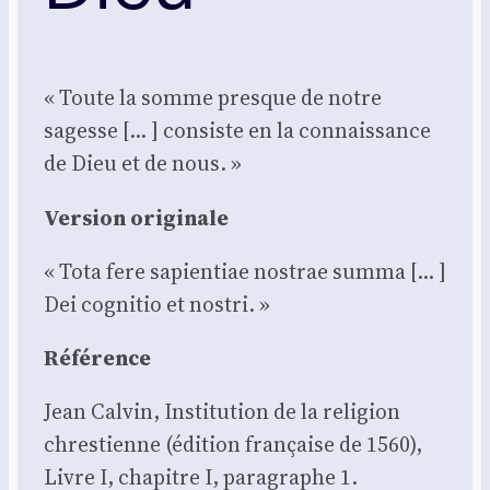
« Toute la somme presque de notre
sagesse [… ] consiste en la connais­sance
de Dieu et de nous. »
Ver­sion ori­gi­nale
« Tota fere sapien­tiae nos­trae sum­ma [… ]
Dei cog­ni­tio et nos­tri. »
Réfé­rence
Jean Cal­vin, Ins­ti­tu­tion de la reli­gion
chres­tienne (édi­tion fran­çaise de 1560),
Livre I, cha­pitre I, para­graphe 1.