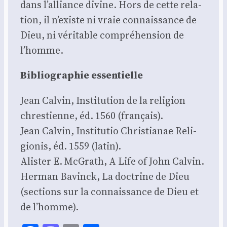
dans l’alliance divine. Hors de cette rela­
tion, il n’existe ni vraie connais­sance de
Dieu, ni véri­table com­pré­hen­sion de
l’homme.
Biblio­gra­phie essen­tielle
Jean Cal­vin, Ins­ti­tu­tion de la reli­gion
chres­tienne, éd. 1560 (fran­çais).
Jean Cal­vin, Ins­ti­tu­tio Chris­tia­nae Reli­
gio­nis, éd. 1559 (latin).
Alis­ter E. McGrath, A Life of John Cal­vin.
Her­man Bavinck, La doc­trine de Dieu
(sec­tions sur la connais­sance de Dieu et
de l’homme).