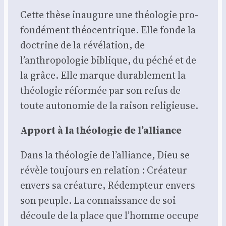
Cette thèse inau­gure une théo­lo­gie pro­
fon­dé­ment théo­cen­trique. Elle fonde la
doc­trine de la révé­la­tion, de
l’anthropologie biblique, du péché et de
la grâce. Elle marque dura­ble­ment la
théo­lo­gie réfor­mée par son refus de
toute auto­no­mie de la rai­son reli­gieuse.
Apport à la théo­lo­gie de l’alliance
Dans la théo­lo­gie de l’alliance, Dieu se
révèle tou­jours en rela­tion : Créa­teur
envers sa créa­ture, Rédemp­teur envers
son peuple. La connais­sance de soi
découle de la place que l’homme occupe