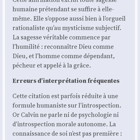
humaine pré­ten­dant se suf­fire à elle-
même. Elle s’oppose aus­si bien à l’orgueil
ratio­na­liste qu’au mys­ti­cisme sub­jec­tif.
La sagesse véri­table com­mence par
l’humilité : recon­naître Dieu comme
Dieu, et l’homme comme dépen­dant,
pécheur et appe­lé à la grâce.
Erreurs d’interprétation fré­quentes
Cette cita­tion est par­fois réduite à une
for­mule huma­niste sur l’introspection.
Or Cal­vin ne parle ni de psy­cho­lo­gie ni
d’introspection morale auto­nome. La
connais­sance de soi n’est pas pre­mière :