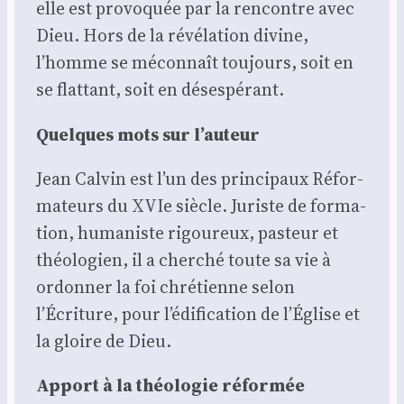
elle est pro­vo­quée par la ren­contre avec
Dieu. Hors de la révé­la­tion divine,
l’homme se mécon­naît tou­jours, soit en
se flat­tant, soit en déses­pé­rant.
Quelques mots sur l’auteur
Jean Cal­vin est l’un des prin­ci­paux Réfor­
ma­teurs du XVIe siècle. Juriste de for­ma­
tion, huma­niste rigou­reux, pas­teur et
théo­lo­gien, il a cher­ché toute sa vie à
ordon­ner la foi chré­tienne selon
l’Écriture, pour l’édification de l’Église et
la gloire de Dieu.
Apport à la théo­lo­gie réfor­mée