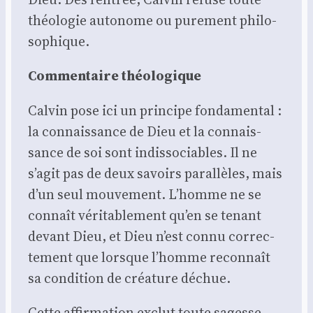
théo­lo­gie auto­nome ou pure­ment phi­lo­
so­phique.
Com­men­taire théo­lo­gique
Cal­vin pose ici un prin­cipe fon­da­men­tal :
la connais­sance de Dieu et la connais­
sance de soi sont indis­so­ciables. Il ne
s’agit pas de deux savoirs paral­lèles, mais
d’un seul mou­ve­ment. L’homme ne se
connaît véri­ta­ble­ment qu’en se tenant
devant Dieu, et Dieu n’est connu cor­rec­
te­ment que lorsque l’homme recon­naît
sa condi­tion de créa­ture déchue.
Cette affir­ma­tion exclut toute sagesse