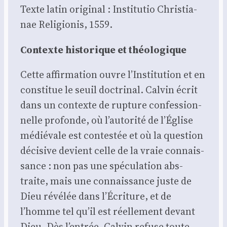
Texte latin ori­gi­nal : Ins­ti­tu­tio Chris­tia­
nae Reli­gio­nis, 1559.
Contexte his­to­rique et théo­lo­gique
Cette affir­ma­tion ouvre l’Institution et en
consti­tue le seuil doc­tri­nal. Cal­vin écrit
dans un contexte de rup­ture confes­sion­
nelle pro­fonde, où l’autorité de l’Église
médié­vale est contes­tée et où la ques­tion
déci­sive devient celle de la vraie connais­
sance : non pas une spé­cu­la­tion abs­
traite, mais une connais­sance juste de
Dieu révé­lée dans l’Écriture, et de
l’homme tel qu’il est réel­le­ment devant
Dieu. Dès l’entrée, Cal­vin refuse toute