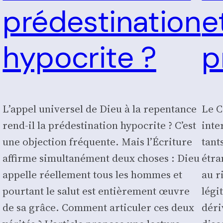
prédestination
e
hypocrite ?
p
L’appel universel de Dieu à la repentance
Le C
rend-il la prédestination hypocrite ? C’est
inte
une objection fréquente. Mais l’Écriture
tant
affirme simultanément deux choses : Dieu
étra
appelle réellement tous les hommes et
au ri
pourtant le salut est entièrement œuvre
légi­
s
de sa grâce. Comment articuler ces deux
déri