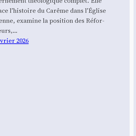
cer­ne­ment théo­lo­gique com­plet. Elle
ace l’histoire du Carême dans l’Église
enne, exa­mine la posi­tion des Réfor­
eurs,…
évrier 2026