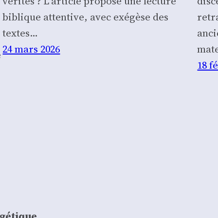
vérités ? L’article propose une lecture
dis­
biblique attentive, avec exégèse des
retr
é
textes…
anci
24 mars 2026
ma­t
e
18 f
ogétique