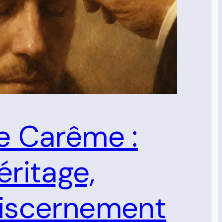
e Carême :
éritage,
iscernement