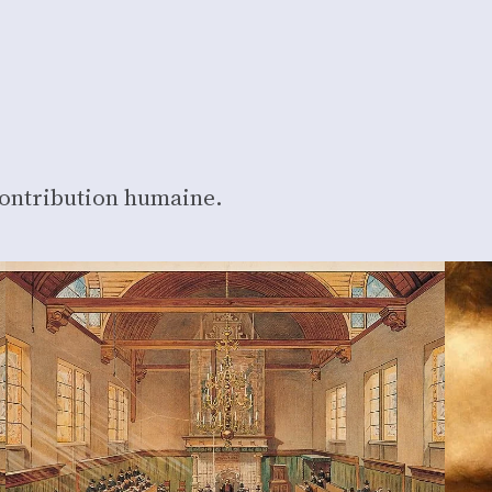
a
contri­bu­tion humaine.