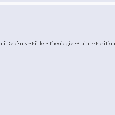
eil
Repères
Bible
Théologie
Culte
Posi­tio