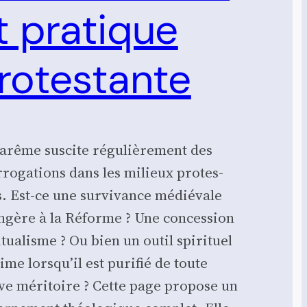
t pratique
rotestante
arême sus­cite régu­liè­re­ment des
r­ro­ga­tions dans les milieux pro­tes­
s. Est-ce une sur­vi­vance médié­vale
n­gère à la Réforme ? Une conces­sion
tua­lisme ? Ou bien un outil spi­ri­tuel
time lorsqu’il est puri­fié de toute
ve méri­toire ? Cette page pro­pose un