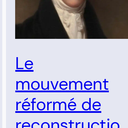
Le
mouvement
réformé de
reconstructio