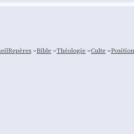
eil
Repères
Bible
Théologie
Culte
Posi­tio