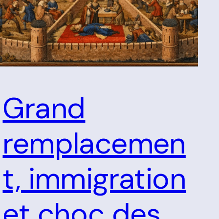
Grand
remplacemen
t, immigration
et choc des