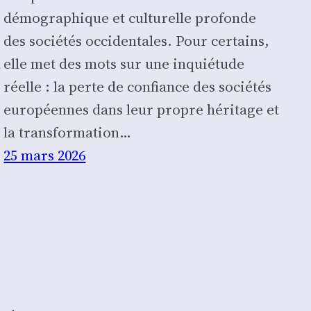
démo­gra­phique et cultu­relle pro­fonde
des socié­tés occi­den­tales. Pour cer­tains,
a
elle met des mots sur une inquié­tude
réelle : la perte de confiance des socié­tés
euro­péennes dans leur propre héri­tage et
la trans­for­ma­tion…
25 mars 2026