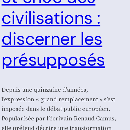
civilisations :
discerner les
présupposés
Depuis une quin­zaine d’années,
l’expression « grand rem­pla­ce­ment » s’est
impo­sée dans le débat public euro­péen.
Popu­la­ri­sée par l’écrivain Renaud Camus,
elle pré­tend décrire une trans­for­ma­tion