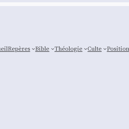
eil
Repères
Bible
Théologie
Culte
Posi­tio