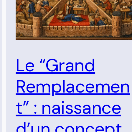
Le “Grand
Remplacemen
t” : naissance
d’un concept