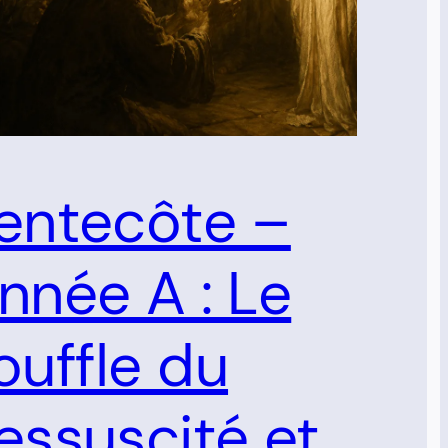
entecôte –
nnée A : Le
ouffle du
essuscité et