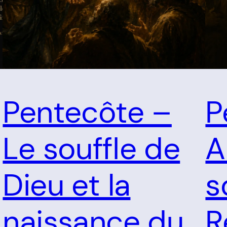
Pentecôte –
P
Le souffle de
A
Dieu et la
s
naissance du
R