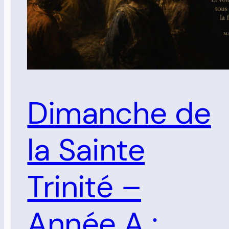
Dimanche de
la Sainte
Trinité –
Année A :