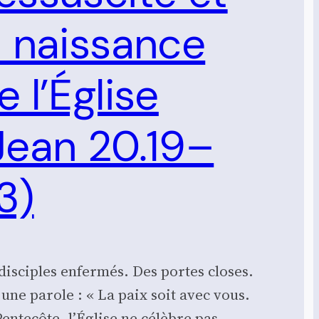
a naissance
e l’Église
Jean 20.19–
3)
disciples enfermés. Des portes closes.
 une parole : « La paix soit avec vous.
Pentecôte, l’Église ne célèbre pas