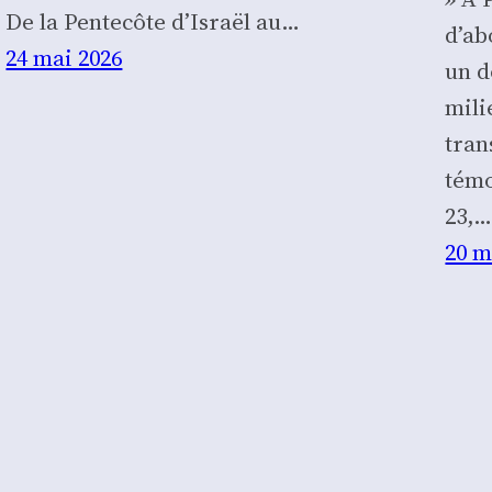
De la Pentecôte d’Israël au…
d’ab
24 mai 2026
un d
mili
tran
témo
23,
20 m