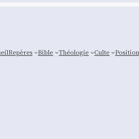
eil
Repères
Bible
Théologie
Culte
Posi­tio