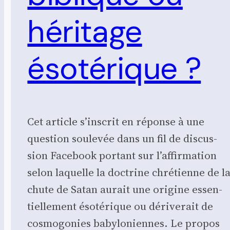
héritage
ésotérique ?
Cet article s’inscrit en réponse à une
ques­tion sou­le­vée dans un fil de dis­cus­
sion Face­book por­tant sur l’affirmation
selon laquelle la doc­trine chré­tienne de l
chute de Satan aurait une ori­gine essen­
tiel­le­ment éso­té­rique ou déri­ve­rait de
cos­mo­go­nies baby­lo­niennes. Le pro­pos