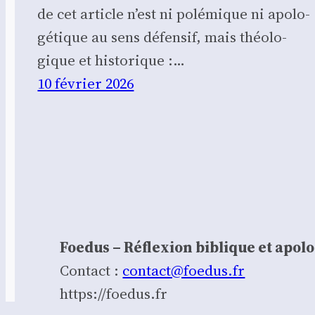
de cet article n’est ni polé­mique ni apo­lo­
gé­tique au sens défen­sif, mais théo­lo­
gique et his­to­rique :…
10 février 2026
Foedus – Réflexion biblique et apol
Contact :
contact@foedus.fr
https://foedus.fr⁠