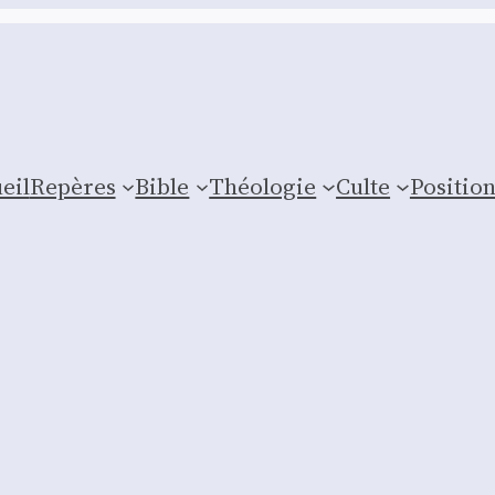
eil
Repères
Bible
Théologie
Culte
Posi­tio