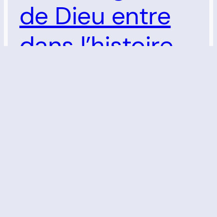
de Dieu entre
dans l’histoire
Textes bibliques de Noël, exégèse de Luc
2.1–20, méditations, prédication et
matériel pédagogique pour comprendre
le sens chrétien de Noël.
23 décembre 2025