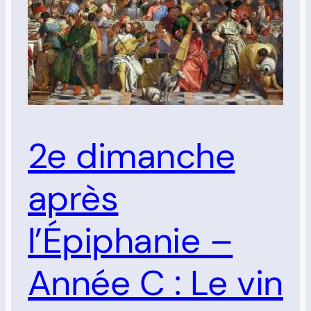
2e dimanche
après
l’Épiphanie –
Année C : Le vin