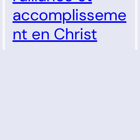
accomplisseme
nt en Christ
Vincent Bru, 15 décembre 2025 Les fêtes
spé­ci­fi­que­ment juives ne sau­raient être
igno­rées par les chré­tiens sans appau­vrir
gra­ve­ment leur intel­li­gence de l’Écriture
et de l’histoire du salut. Loin d’être de
simples cou­tumes cultu­relles ou des ves­
tiges d’un pas­sé révo­lu, elles ren­voient
toutes à des réa­li­tés théo­lo­giques et spi­ri­
tuelles pro­fondes. Elles sont des signes