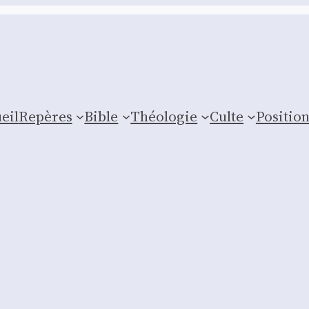
eil
Repères
Bible
Théologie
Culte
Posi­tio