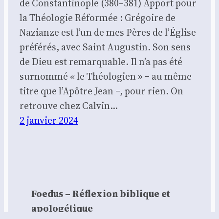
de Constantinople (380–381) Apport pour
la Théologie Réformée : Gré­goire de
Nazianze est l’un de mes Pères de l’É­glise
pré­fé­rés, avec Saint Augus­tin. Son sens
de Dieu est remar­quable. Il n’a pas été
sur­nom­mé « le Théo­lo­gien » ‒ au même
titre que l’A­pôtre Jean ‒, pour rien. On
retrouve chez Cal­vin…
2 janvier 2024
Foedus – Réflexion biblique et
apologétique