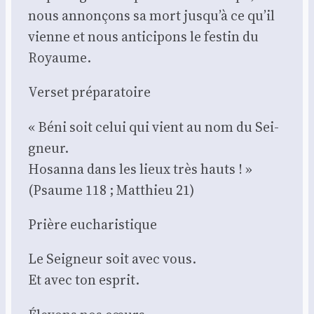
nous annon­çons sa mort jusqu’à ce qu’il
vienne et nous anti­ci­pons le fes­tin du
Royaume.
Ver­set pré­pa­ra­toire
« Béni soit celui qui vient au nom du Sei­
gneur.
Hosan­na dans les lieux très hauts ! »
(Psaume 118 ; Mat­thieu 21)
Prière eucha­ris­tique
Le Sei­gneur soit avec vous.
Et avec ton esprit.