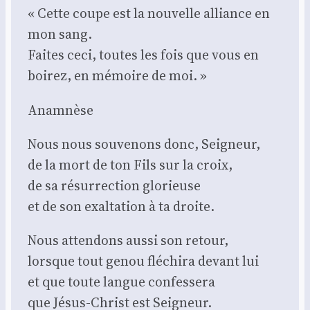
« Cette coupe est la nou­velle alliance en
mon sang.
Faites ceci, toutes les fois que vous en
boi­rez, en mémoire de moi. »
Ana­mnèse
Nous nous sou­ve­nons donc, Sei­gneur,
de la mort de ton Fils sur la croix,
de sa résur­rec­tion glo­rieuse
et de son exal­ta­tion à ta droite.
Nous atten­dons aus­si son retour,
lorsque tout genou flé­chi­ra devant lui
et que toute langue confes­se­ra
que Jésus-Christ est Sei­gneur.