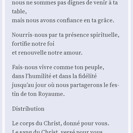
nous ne sommes pas dignes de venir à ta
table,
mais nous avons confiance en ta grâce.
Nour­ris-nous par ta pré­sence spi­ri­tuelle,
for­ti­fie notre foi
et renou­velle notre amour.
Fais-nous vivre comme ton peuple,
dans l’humilité et dans la fidé­li­té
jusqu’au jour où nous par­ta­ge­rons le fes­
tin de ton Royaume.
Dis­tri­bu­tion
Le corps du Christ, don­né pour vous.
Le sang du Christ, ver­sé pour vous.