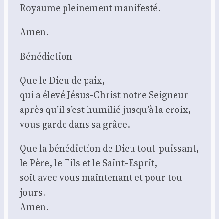
Royaume plei­ne­ment mani­fes­té.
Amen.
Béné­dic­tion
Que le Dieu de paix,
qui a éle­vé Jésus-Christ notre Sei­gneur
après qu’il s’est humi­lié jusqu’à la croix,
vous garde dans sa grâce.
Que la béné­dic­tion de Dieu tout-puis­sant,
le Père, le Fils et le Saint-Esprit,
soit avec vous main­te­nant et pour tou­
jours.
Amen.