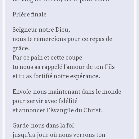
Prière finale
Sei­gneur notre Dieu,
nous te remer­cions pour ce repas de
grâce.
Par ce pain et cette coupe
tu nous as rap­pe­lé l’amour de ton Fils
et tu as for­ti­fié notre espé­rance.
Envoie-nous main­te­nant dans le monde
pour ser­vir avec fidé­li­té
et annon­cer l’Évangile du Christ.
Garde-nous dans la foi
jusqu’au jour où nous ver­rons ton