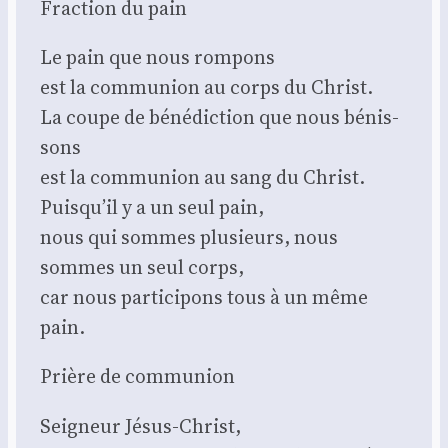
Frac­tion du pain
Le pain que nous rom­pons
est la com­mu­nion au corps du Christ.
La coupe de béné­dic­tion que nous bénis­
sons
est la com­mu­nion au sang du Christ.
Puisqu’il y a un seul pain,
nous qui sommes plu­sieurs, nous
sommes un seul corps,
car nous par­ti­ci­pons tous à un même
pain.
Prière de com­mu­nion
Sei­gneur Jésus-Christ,