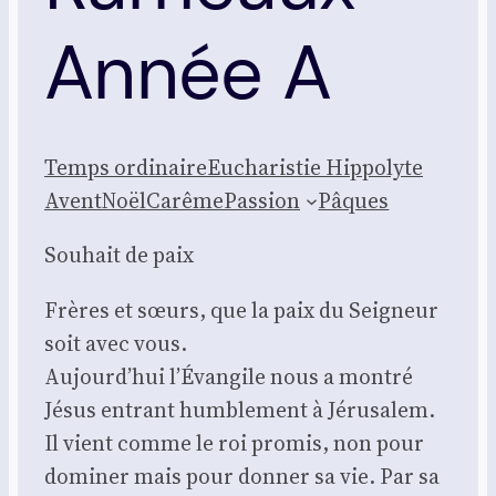
Année A
Temps ordi­naire
Eucha­ris­tie Hip­po­lyte
Avent
Noël
Carême
Pas­sion
Pâques
Sou­hait de paix
Frères et sœurs, que la paix du Sei­gneur
soit avec vous.
Aujourd’hui l’Évangile nous a mon­tré
Jésus entrant hum­ble­ment à Jéru­sa­lem.
Il vient comme le roi pro­mis, non pour
domi­ner mais pour don­ner sa vie. Par sa