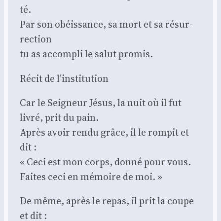
té.
Par son obéis­sance, sa mort et sa résur­
rec­tion
tu as accom­pli le salut pro­mis.
Récit de l’institution
Car le Sei­gneur Jésus, la nuit où il fut
livré, prit du pain.
Après avoir ren­du grâce, il le rom­pit et
dit :
« Ceci est mon corps, don­né pour vous.
Faites ceci en mémoire de moi. »
De même, après le repas, il prit la coupe
et dit :