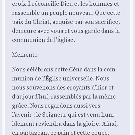
croix il récon­ci­lie Dieu et les hommes et
ras­semble un peuple nou­veau. Que cette
paix du Christ, acquise par son sacri­fice,
demeure avec vous et vous garde dans la
com­mu­nion de l’Église.
Mémen­to
Nous célé­brons cette Cène dans la com­
mu­nion de l’Église uni­ver­selle. Nous
nous sou­ve­nons des croyants d’hier et
d’aujourd’hui, ras­sem­blés par la même
grâce. Nous regar­dons aus­si vers
l’avenir : le Sei­gneur qui est venu hum­
ble­ment revien­dra dans la gloire. Ain­si,
en par­ta­geant ce pain et cette coupe,