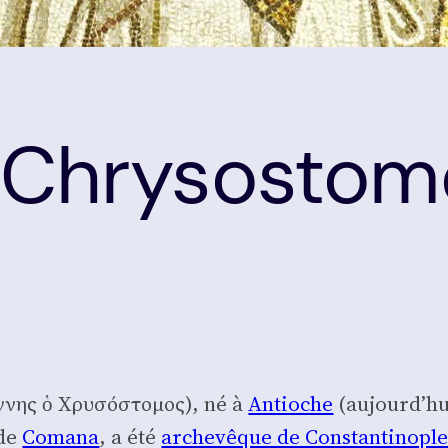
n Chrysosto
ννης ὁ Χρυσόστομος), né à
Antioche
(aujourd’­h
de
Coma­na
, a été
arche­vêque de Constan­ti­nopl