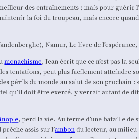
meilleur des entraî­ne­ments ; mais pour gué­rir l’
in­te­nir la foi du trou­peau, mais encore quand
n­den­ber­ghe), Namur, Le livre de l’es­pé­rance, 1
du
mona­chisme
, Jean écrit que ce n’est pas la seu
s ten­ta­tions, peut plus faci­le­ment atteindre s
es périls du monde au salut de son pro­chain : «
el qu’il doit être exer­cé, y ver­rait autant de dif
i­nople
, perd la vie. Au terme d’une bataille de 
l prêche assis sur l’
ambon
du lec­teur, au milieu