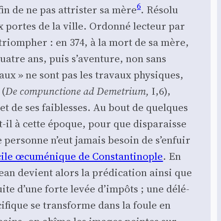
6
afin de ne pas attris­ter sa mère
. Réso­lu
 portes de la ville. Ordon­né lec­teur par
r triom­pher : en 374, à la mort de sa mère,
atre ans, puis s’a­ven­ture, non sans
aux » ne sont pas les tra­vaux phy­siques,
 (
De com­punc­tione ad Deme­trium,
I,6),
 et de ses fai­blesses. Au bout de quelques
it-il à cette époque, pour que dis­pa­raisse
e per­sonne n’eut jamais besoin de s’enfuir
ile œcu­mé­nique de Constan­ti­nople
. En
Jean devient alors la pré­di­ca­tion ain­si que
uite d’une forte levée d’impôts ; une délé­
­fique se trans­forme dans la foule en