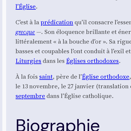
l’É­glise
.
C’est à la
pré­di­ca­tion
qu’il consacre l’esse
grecque
—. Son élo­quence brillante et éner­
lit­té­ra­le­ment « à la bouche d’or ». Sa ri
basses et cou­pables l’ont conduit à l’exil e
Litur­gies
dans les
Églises ortho­doxes
.
À la fois
saint
, père de l’
Église ortho­doxe
le 13 novembre, le 27 jan­vier (trans­la­tion
sep­tembre
dans l’Église catho­lique.
Biographie