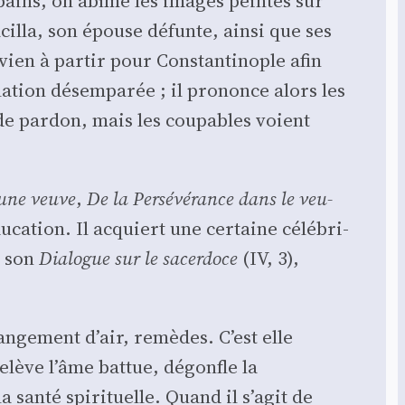
s bains, on abîme les images peintes sur
cil­la, son épouse défunte, ain­si que ses
vien à par­tir pour Constan­ti­nople afin
­tion désem­pa­rée ; il pro­nonce alors les
e par­don, mais les cou­pables voient
eune veuve
,
De la Per­sé­vé­rance dans le veu­
­ca­tion. Il acquiert une cer­taine célé­bri­
s son
Dia­logue sur le sacer­doce
(IV, 3),
an­ge­ment d’air, remèdes. C’est elle
elève l’âme bat­tue, dégonfle la
san­té spi­ri­tuelle. Quand il s’a­git de