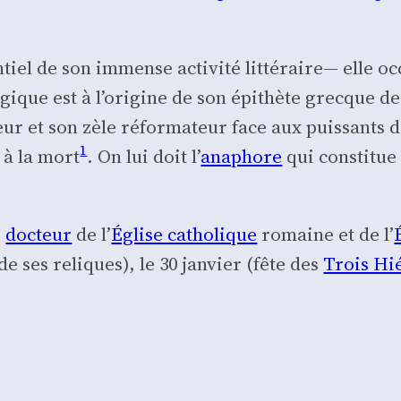
ntiel de son immense acti­vi­té lit­té­raire— elle
gique est à l’o­ri­gine de son épi­thète grecque 
gueur et son zèle réfor­ma­teur face aux puis­sants 
1
t à la mort
. On lui doit l’
ana­phore
qui consti­tu
,
doc­teur
de l’
Église catho­lique
romaine et de l’
 de ses reliques), le 30 jan­vier (fête des
Trois Hi