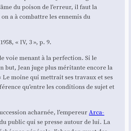
âme du poi­son de l’er­reur, il faut la
 on a à com­battre les enne­mis du
958, « IV, 3 », p. 9.
le voie menant à la per­fec­tion. Si le
on but, Jean juge plus méri­tante encore la
 Le moine qui met­trait ses tra­vaux et ses
­fé­rence qu’entre les condi­tions de sujet et
suc­ces­sion achar­née, l’empereur
Arca­
 du public qui se presse autour de lui. La