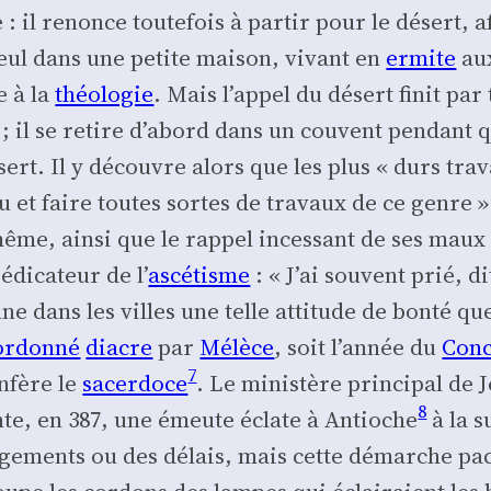
e : il renonce tou­te­fois à par­tir pour le désert, 
 seul dans une petite mai­son, vivant en
ermite
aux
e à la
théo­lo­gie
. Mais l’ap­pel du désert finit pa
 il se retire d’abord dans un couvent pen­dant qu
ert. Il y découvre alors que les plus « durs tra­v
au et faire toutes sortes de tra­vaux de ce genre »
même, ain­si que le rap­pel inces­sant de ses maux
di­ca­teur de l’
ascé­tisme
: « J’ai sou­vent prié, d
e dans les villes une telle atti­tude de bon­té qu
ordon­né
diacre
par
Mélèce
, soit l’an­née du
Conc
7
onfère le
sacer­doce
. Le minis­tère prin­ci­pal de 
8
­vante, en 387, une émeute éclate à Antioche
à la s
­ge­ments ou des délais, mais cette démarche paci