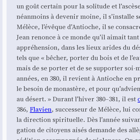
un goût cer­tain pour la soli­tude et l’as­cès
néan­moins à deve­nir moine, il s’ins­talle
Mélèce, l’é­vêque d’An­tioche, il se consacr
Jean renonce à ce monde qu’il aimait tant ;
appré­hen­sion, dans les lieux arides du dés
tels que « bêcher, por­ter du bois et de l’e
mais de se por­ter et de se sup­por­ter soi-
années, en 380, il revient à Antioche en pré­
le besoin de monas­tère, et pour qu’advienn
au désert. » Durant l’hi­ver 380–381, il est
386,
Fla­vien
, suc­ces­seur de Mélèce, lui c
la direc­tion spi­ri­tuelle. Dès l’année sui
ga­tion de citoyens aisés demande des allè