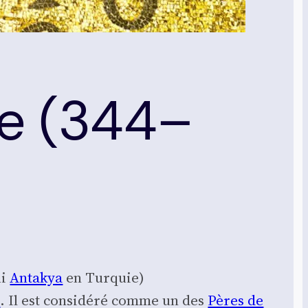
me (344–
ui
Anta­kya
en Tur­quie)
e
. Il est consi­dé­ré comme un des
Pères de