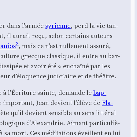
ier dans l’ar­mée
syrienne
, perd la vie tan­
nt, il aurait reçu, selon cer­tains auteurs
3
a­nios
, mais ce n’est nul­le­ment assu­ré,
la culture grecque clas­sique, il entre au bar­
s­si­pée et avoir été « enchaî­né par les
teur d’é­lo­quence judi­ciaire et de théâtre.
ose à l’Écriture sainte, demande le
bap­
e impor­tant, Jean devient l’é­lève de
Fla­
te qu’il devient sen­sible au sens lit­té­ral
­lo­gique d’A­lexan­drie. Aimant par­ti­cu­liè­
qu’à sa mort. Ces médi­ta­tions éveillent en lui