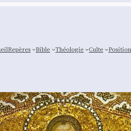
eil
Repères
Bible
Théologie
Culte
Posi­tio