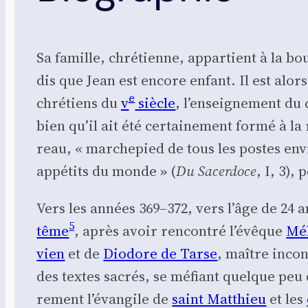
Sa famille, chré­tienne, appar­tient à la bou
dis que Jean est encore enfant. Il est alor
e
chré­tiens du
v
siècle
, l’en­sei­gne­ment du
bien qu’il ait été cer­tai­ne­ment for­mé à la
reau, « mar­che­pied de tous les postes env
appé­tits du monde » (
Du Sacer­doce
, I, 3),
Vers les années 369–372, vers l’âge de 24 a
5
tême
, après avoir ren­con­tré l’é­vêque
Mé
vien
et de
Dio­dore de Tarse
, maître incon­
des textes sacrés, se méfiant quelque peu des 
re­ment l’é­van­gile de
saint Mat­thieu
et les