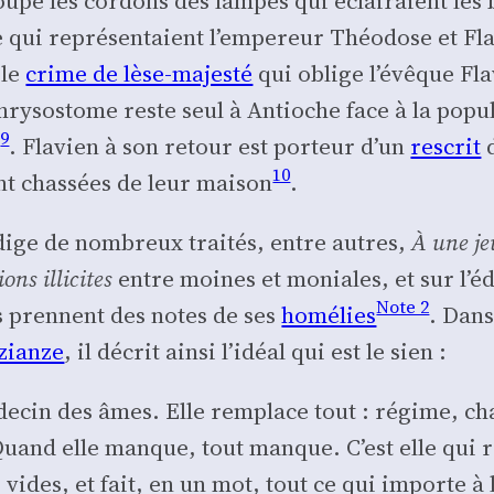
oupe les cor­dons des lampes qui éclai­raient le
 qui repré­sen­taient l’empereur Théo­dose et Fla­
ble
crime de lèse-majes­té
qui oblige l’évêque Fla­
y­so­stome reste seul à Antioche face à la popu­la
9
s
. Fla­vien à son retour est por­teur d’un
res­crit
d
10
nt chas­sées de leur mai­son
.
rédige de nom­breux trai­tés, entre autres,
À une j
ions illi­cites
entre moines et moniales, et sur l’é­du
Note 2
les prennent des notes de ses
homé­lies
. Dan
zianze
, il décrit ain­si l’i­déal qui est le sien :
éde­cin des âmes. Elle rem­place tout : régime, ch
. Quand elle manque, tout manque. C’est elle qui r
 vides, et fait, en un mot, tout ce qui importe à la 