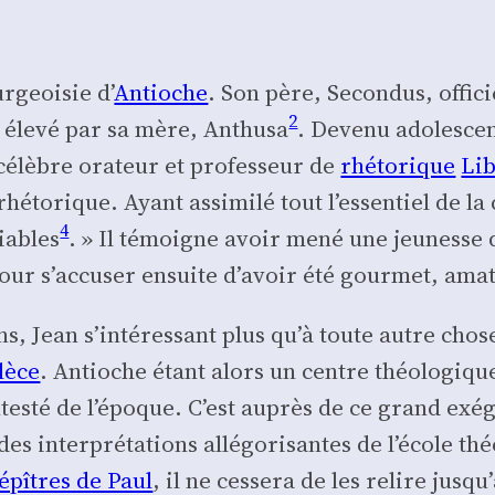
r­geoi­sie d’
Antioche
. Son père, Secon­dus, offi­c
2
s éle­vé par sa mère, Anthu­sa
. Deve­nu ado­les­ce
 célèbre ora­teur et pro­fes­seur de
rhé­to­rique
Lib
 rhé­to­rique. Ayant assi­mi­lé tout l’essentiel de 
4
iables
. » Il témoigne avoir mené une jeu­nesse di
 pour s’ac­cu­ser ensuite d’a­voir été gour­met, ama­
ns, Jean s’in­té­res­sant plus qu’à toute autre ch
lèce
. Antioche étant alors un centre théo­lo­giqu
tes­té de l’é­poque. C’est auprès de ce grand exé­gè
inter­pré­ta­tions allé­go­ri­santes de l’é­cole théo
épîtres de Paul
, il ne ces­se­ra de les relire jus­