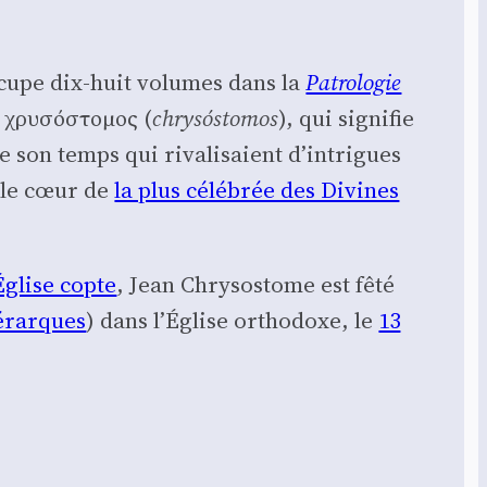
 occupe dix-huit volumes dans la
Patro­lo­gie
de χρυσόστομος (
chrysó­sto­mos
), qui signi­fie
de son temps qui riva­li­saient d’intrigues
e le cœur de
la plus célé­brée des Divines
Église copte
, Jean Chry­so­stome est fêté
é­rarques
) dans l’Église ortho­doxe, le
13