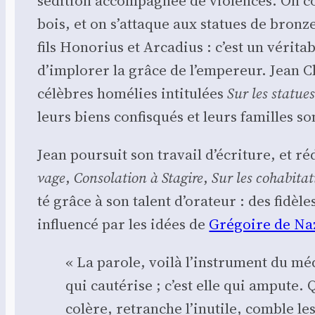
sédi­tion accom­pa­gnée de vio­lences. On c
bois, et on s’attaque aux sta­tues de bronze
fils Hono­rius et Arca­dius : c’est un véri­ta
d’implorer la grâce de l’empereur. Jean Chr
célèbres homé­lies inti­tu­lées
Sur les sta­tue
leurs biens confis­qués et leurs familles so
Jean pour­suit son tra­vail d’é­cri­ture, et 
vage
,
Conso­la­tion à Sta­gire
,
Sur les coha­bi­ta­t
té grâce à son talent d’o­ra­teur : des fidè
influen­cé par les idées de
Gré­goire de Na
« La parole, voi­là l’ins­tru­ment du m
qui cau­té­rise ; c’est elle qui ampute
colère, retranche l’i­nu­tile, comble les