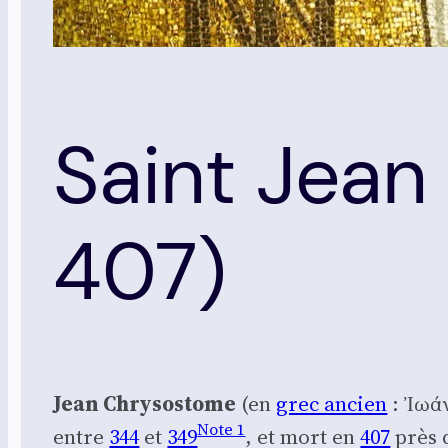
Saint Jea
407)
Jean Chry­so­stome
(en
grec ancien
: Ἰωά
Note 1
entre
344
et
349
, et mort en
407
près 