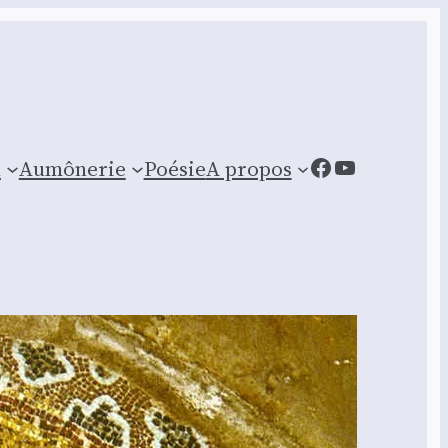
Facebook
YouTube
n
Aumônerie
Poésie
A propos