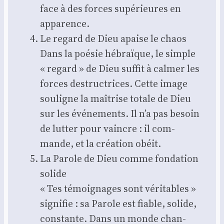
face à des forces supé­rieures en
appa­rence.
Le regard de Dieu apaise le chaos
Dans la poé­sie hébraïque, le simple
« regard » de Dieu suf­fit à cal­mer les
forces des­truc­trices. Cette image
sou­ligne la maî­trise totale de Dieu
sur les évé­ne­ments. Il n’a pas besoin
de lut­ter pour vaincre : il com­
mande, et la créa­tion obéit.
La Parole de Dieu comme fon­da­tion
solide
« Tes témoi­gnages sont véri­tables »
signi­fie : sa Parole est fiable, solide,
constante. Dans un monde chan­