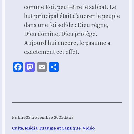
comme Roi, peut-être le sab­bat. Le
but prin­ci­pal était d’ancrer le peuple
dans une foi solide : Dieu règne,
Dieu domine, Dieu pro­tège.
Aujourd’hui encore, le psaume a
exac­te­ment cet effet.
Facebook
Mastodon
Email
Share
Publié
23 novembre 2025
dans
Culte
, 
Média
, 
Psaume et Cantique
, 
Vidéo