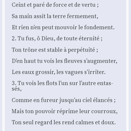
Ceint et paré de force et de ver­tu ;
Sa main assit la terre fer­me­ment,
Et rien n’en peut mou­voir le fon­de­ment.
2. Tu fus, ô Dieu, de toute éter­ni­té ;
Ton trône est stable à per­pé­tui­té ;
D’en haut tu vois les fleuves s’augmenter,
Les eaux gros­sir, les vagues s’irriter.
3. Tu vois les flots l’un sur l’autre entas­
sés,
Comme en fureur jusqu’au ciel élan­cés ;
Mais ton pou­voir réprime leur cour­roux,
Ton seul regard les rend calmes et doux.