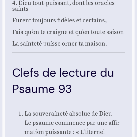
4. Dieu tout-puis­sant, dont les oracles
saints
Furent tou­jours fidèles et cer­tains,
Fais qu’on te craigne et qu’en toute sai­son
La sain­te­té puisse orner ta mai­son.
Clefs de lecture du
Psaume 93
La sou­ve­rai­ne­té abso­lue de Dieu
Le psaume com­mence par une affir­
ma­tion puis­sante : « L’Éternel