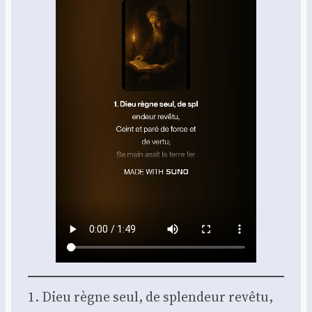
1. Dieu règne seul, de splen­deur revê­tu,