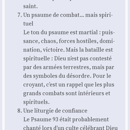
saint.
Un psaume de com­bat… mais spi­ri­
tuel
Le ton du psaume est mar­tial : puis­
sance, chaos, forces hos­tiles, domi­
na­tion, vic­toire. Mais la bataille est
spi­ri­tuelle : Dieu n’est pas contes­té
par des armées ter­restres, mais par
des sym­boles du désordre. Pour le
croyant, c’est un rap­pel que les plus
grands com­bats sont inté­rieurs et
spi­ri­tuels.
Une litur­gie de confiance
Le Psaume 93 était pro­ba­ble­ment
chan­té lors d’un culte célé­brant Dieu