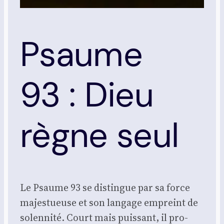
Psaume
93 : Dieu
règne seul
Le Psaume 93 se dis­tingue par sa force
majes­tueuse et son lan­gage empreint de
solen­ni­té. Court mais puis­sant, il pro­