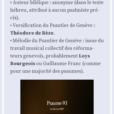
• Auteur biblique : ano­nyme (dans le texte
hébreu, attri­bué à aucun psal­miste pré­
cis).
• Ver­si­fi­ca­tion du Psau­tier de Genève :
Théo­dore de Bèze
.
• Mélo­die du Psau­tier de Genève : issue du
tra­vail musi­cal col­lec­tif des réfor­ma­
teurs gene­vois, pro­ba­ble­ment
Loys
Bour­geois
ou Guillaume Franc (comme
pour une majo­ri­té des psaumes).