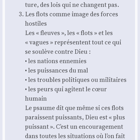
ture, des lois qui ne changent pas.
Les flots comme image des forces
hos­tiles
Les « fleuves », les « flots » et les
« vagues » repré­sentent tout ce qui
se sou­lève contre Dieu :
• les nations enne­mies
• les puis­sances du mal
• les troubles poli­tiques ou mili­taires
• les peurs qui agitent le cœur
humain
Le psaume dit que même si ces flots
paraissent puis­sants, Dieu est « plus
puis­sant ». C’est un encou­ra­ge­ment
dans toutes les situa­tions où l’on fait