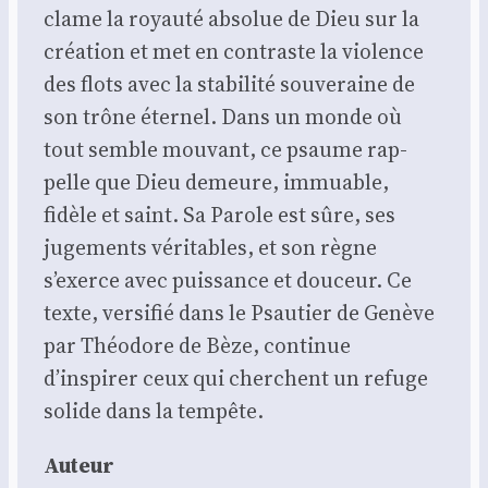
clame la royau­té abso­lue de Dieu sur la
créa­tion et met en contraste la vio­lence
des flots avec la sta­bi­li­té sou­ve­raine de
son trône éter­nel. Dans un monde où
tout semble mou­vant, ce psaume rap­
pelle que Dieu demeure, immuable,
fidèle et saint. Sa Parole est sûre, ses
juge­ments véri­tables, et son règne
s’exerce avec puis­sance et dou­ceur. Ce
texte, ver­si­fié dans le Psau­tier de Genève
par Théo­dore de Bèze, conti­nue
d’inspirer ceux qui cherchent un refuge
solide dans la tem­pête.
Auteur