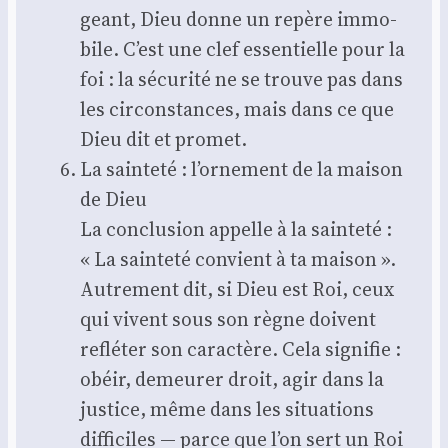
geant, Dieu donne un repère immo­
bile. C’est une clef essen­tielle pour la
foi : la sécu­ri­té ne se trouve pas dans
les cir­cons­tances, mais dans ce que
Dieu dit et pro­met.
La sain­te­té : l’ornement de la mai­son
de Dieu
La conclu­sion appelle à la sain­te­té :
« La sain­te­té convient à ta mai­son ».
Autre­ment dit, si Dieu est Roi, ceux
qui vivent sous son règne doivent
reflé­ter son carac­tère. Cela signi­fie :
obéir, demeu­rer droit, agir dans la
jus­tice, même dans les situa­tions
dif­fi­ciles — parce que l’on sert un Roi