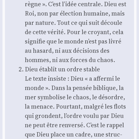
règne ». C’est l’idée cen­trale. Dieu est
Roi, non par élec­tion humaine, mais
par nature. Tout ce qui suit découle
de cette véri­té. Pour le croyant, cela
signi­fie que le monde n’est pas livré
au hasard, ni aux déci­sions des
hommes, ni aux forces du chaos.
Dieu éta­blit un ordre stable
Le texte insiste : Dieu « a affer­mi le
monde ». Dans la pen­sée biblique, la
mer sym­bo­lise le chaos, le désordre,
la menace. Pour­tant, mal­gré les flots
qui grondent, l’ordre vou­lu par Dieu
ne peut être ren­ver­sé. C’est le rap­pel
que Dieu place un cadre, une struc­