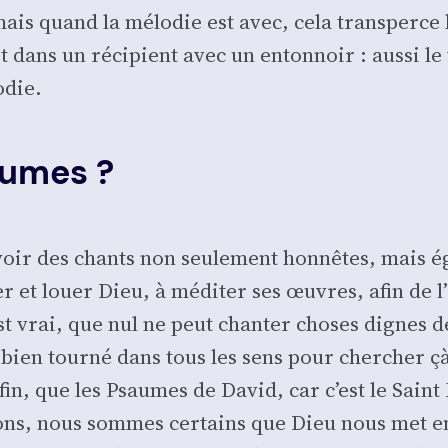
mais quand la mélo­die est avec, cela trans­perce 
ans un réci­pient avec un enton­noir : aus­si le ven
­die.
aumes ?
avoir des chants non seule­ment hon­nêtes, mais ég
 et louer Dieu, à médi­ter ses œuvres, afin de l
n est vrai, que nul ne peut chan­ter choses dignes
n tour­né dans tous les sens pour cher­cher çà 
in, que les Psaumes de David, car c’est le Saint Es
tons, nous sommes cer­tains que Dieu nous met e