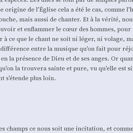
e ori­gine de l’Église cela a été le cas, comme l
uche, mais aus­si de chan­ter. Et à la véri­té, no
­voir et enflam­mer le cœur des hommes, pour i
er à ce que le chant ne soit ni léger, ni volage, m
de dif­fé­rence entre la musique qu’on fait pour r
 en la pré­sence de Dieu et de ses anges. Or quan
’on la trou­ve­ra sainte et pure, vu qu’elle est si
t s’étende plus loin.
s champs ce nous soit une inci­ta­tion, et comme