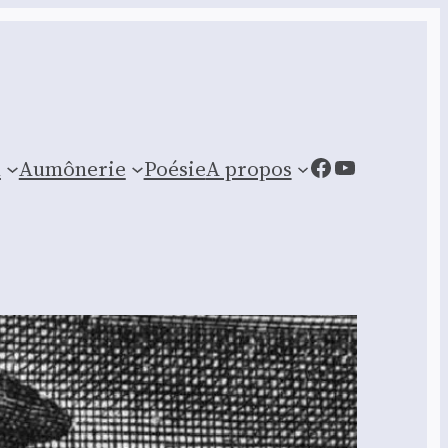
Facebook
YouTube
n
Aumônerie
Poésie
A propos