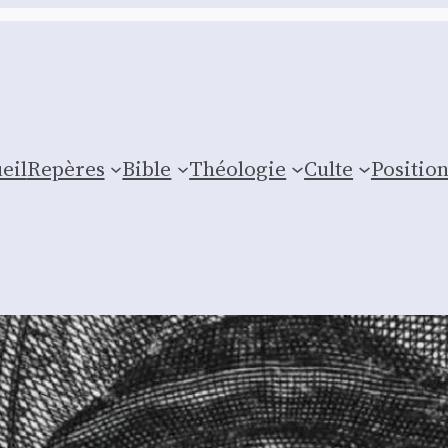
eil
Repères
Bible
Théologie
Culte
Posi­tio