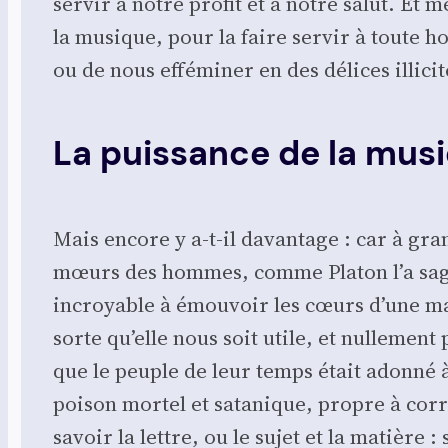
ser­vir à notre pro­fit et à notre salut. Et 
la musique, pour la faire ser­vir à toute hon­
ou de nous effé­mi­ner en des délices illi­ci
La puissance de la mus
Mais encore y a‑t-il davan­tage : car à gra
mœurs des hommes, comme Pla­ton l’a sage­me
incroyable à émou­voir les cœurs d’une man
sorte qu’elle nous soit utile, et nul­le­ment
que le peuple de leur temps était adon­né 
poi­son mor­tel et sata­nique, propre à cor
savoir la lettre, ou le sujet et la matière 