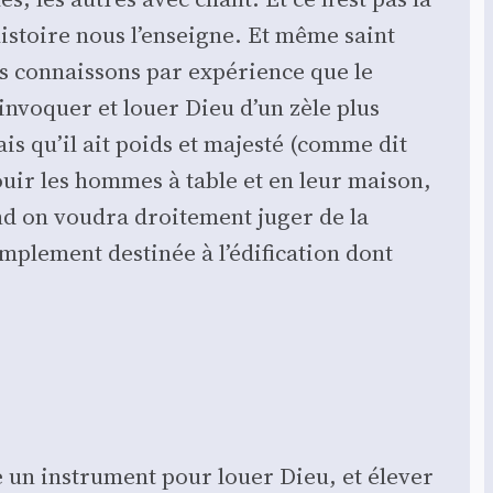
’histoire nous l’enseigne. Et même saint
us connais­sons par expé­rience que le
nvo­quer et louer Dieu d’un zèle plus
ais qu’il ait poids et majes­té (comme dit
éjouir les hommes à table et en leur mai­son,
d on vou­dra droi­te­ment juger de la
m­ple­ment des­ti­née à l’édification dont
 un ins­tru­ment pour louer Dieu, et éle­ver