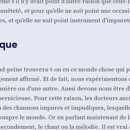
même s’il n’y avait point d’autre rai­son que celle
nê­te­té, et pour qu’elle ne soit point une occa­sion
tes, et qu’elle ne soit point ins­tru­ment d’impure
ique
nd-peine trou­ve­ra-t-on en ce monde chose qui pui
nt affir­mé. Et de fait, nous expé­ri­men­tons qu
ière ou d’une autre. Aus­si devons-nous être d’au
 per­ni­cieuse. Pour cette rai­son, les doc­teurs an
à des chan­sons impures et impu­diques, les­quell
­rompre le monde. Or en par­lant main­te­nant de 
: secon­de­ment, le chant ou la mélo­die. Il est v