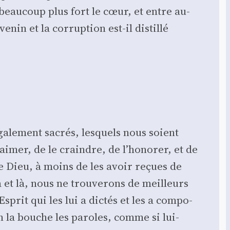
beau­coup plus fort le cœur, et entre au-
in et la cor­rup­tion est-il dis­til­lé
a­le­ment sacrés, les­quels nous soient
’aimer, de le craindre, de l’honorer, et de
 de Dieu, à moins de les avoir reçues de
et là, nous ne trou­ve­rons de meilleurs
prit qui les lui a dic­tés et les a com­po­
n la bouche les paroles, comme si lui-