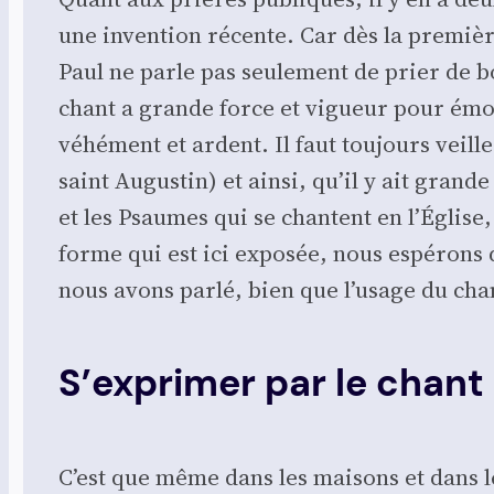
une inven­tion récente. Car dès la pre­mièr
Paul ne parle pas seule­ment de prier de bo
chant a grande force et vigueur pour émou
véhé­ment et ardent. Il faut tou­jours veill
saint Augus­tin) et ain­si, qu’il y ait gran
et les Psaumes qui se chantent en l’Église,
forme qui est ici expo­sée, nous espé­rons qu
nous avons par­lé, bien que l’usage du chan
S’exprimer par le chant
C’est que même dans les mai­sons et dans le