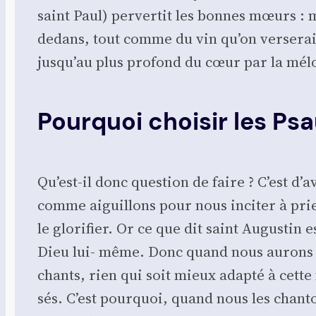
saint Paul) per­ver­tit les bonnes mœurs : 
dedans, tout comme du vin qu’on ver­se­rait d
jusqu’au plus pro­fond du cœur par la mélo
Pourquoi choisir les Ps
Qu’est-il donc ques­tion de faire ? C’est d’
comme aiguillons pour nous inci­ter à prier
le glo­ri­fier. Or ce que dit saint Augus­ti
Dieu lui- même. Donc quand nous aurons bie
chants, rien qui soit mieux adap­té à cette f
sés. C’est pour­quoi, quand nous les chan­