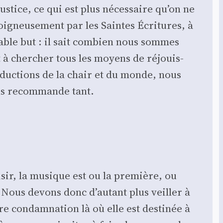
us­tice, ce qui est plus néces­saire qu’on ne
i­gneu­se­ment par les Saintes Écri­tures, à
table but : il sait com­bien nous sommes
 à cher­cher tous les moyens de réjouis­
séduc­tions de la chair et du monde, nous
nous recom­mande tant.
sir, la musique est ou la pre­mière, ou
ge. Nous devons donc d’autant plus veiller à
e condam­na­tion là où elle est des­ti­née à