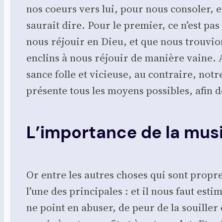
nos coeurs vers lui, pour nous conso­ler, en 
sau­rait dire. Pour le pre­mier, ce n’est pa
nous réjouir en Dieu, et que nous trou­vion
enclins à nous réjouir de manière vaine. 
sance folle et vicieuse, au contraire, notr
pré­sente tous les moyens pos­sibles, afin d
L’importance de la mus
Or entre les autres choses qui sont propres
l’une des prin­ci­pales : et il nous faut es
ne point en abu­ser, de peur de la souiller e