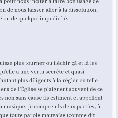
-là pour nous inci­ter à faire bon usage de
 de nous lais­ser aller à la dis­so­lu­tion,
té ou de quelque impu­di­ci­té.
sse plus tour­ner ou flé­chir çà et là les
’elle a une ver­tu secrète et qua­si
tant plus dili­gents à la régler en telle
ciens de l’Église se plaignent sou­vent de ce
es non sans cause ils estiment et appellent
la musique, je com­prends deux par­ties, à
rai que toute parole mau­vaise (comme dit