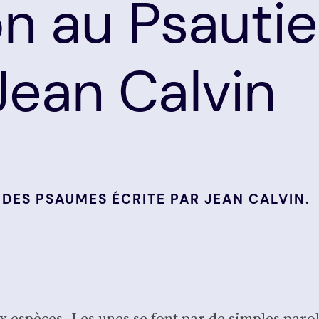
on au Psautie
ean Calvin
 DES PSAUMES ÉCRITE PAR JEAN CALVIN.
 espèces. Les unes se font par de simples paroles