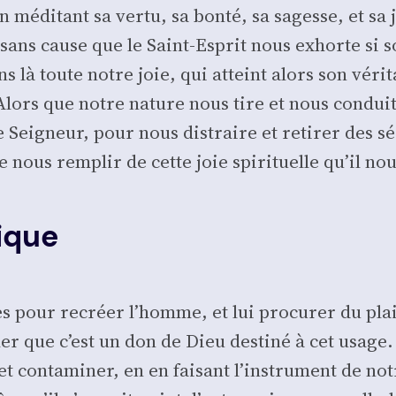
médi­tant sa ver­tu, sa bon­té, sa sagesse, et sa j
s sans cause que le Saint-Esprit nous exhorte si so
s là toute notre joie, qui atteint alors son véri­
Alors que notre nature nous tire et nous conduit
e Sei­gneur, pour nous dis­traire et reti­rer des 
e nous rem­plir de cette joie spi­ri­tuelle qu’il 
ique
 pour recréer l’homme, et lui pro­cu­rer du plai­
ti­mer que c’est un don de Dieu des­ti­né à cet usa
t conta­mi­ner, en en fai­sant l’instrument de notr