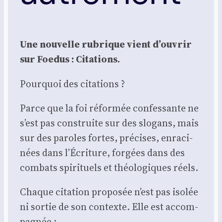
Une nou­velle rubrique vient d’ouvrir
sur Foe­dus : Cita­tions.
Pour­quoi des cita­tions ?
Parce que la foi réfor­mée confes­sante ne
s’est pas construite sur des slo­gans, mais
sur des paroles fortes, pré­cises, enra­ci­
nées dans l’Écriture, for­gées dans des
com­bats spi­ri­tuels et théo­lo­giques réels.
Chaque cita­tion pro­po­sée n’est pas iso­lée
ni sor­tie de son contexte. Elle est accom­
pa­gnée :