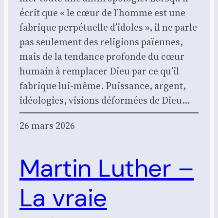
écrit que « le cœur de l’homme est une
fabrique per­pé­tuelle d’idoles », il ne parle
pas seule­ment des reli­gions païennes,
mais de la ten­dance pro­fonde du cœur
humain à rem­pla­cer Dieu par ce qu’il
fabrique lui-même. Puis­sance, argent,
idéo­lo­gies, visions défor­mées de Dieu…
26 mars 2026
Martin Luther –
La vraie