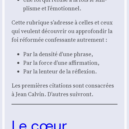
plisme et l’émotionnel.
Cette rubrique s’adresse à celles et ceux
qui veulent décou­vrir ou appro­fon­dir la
foi réfor­mée confes­sante autre­ment :
Par la den­si­té d’une phrase,
Par la force d’une affir­ma­tion,
Par la len­teur de la réflexion.
Les pre­mières cita­tions sont consa­crées
à Jean Cal­vin. D’autres sui­vront.
Le cœur