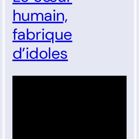
humain,
fabrique
d’idoles