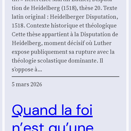
tion de Hei­del­berg (1518), thèse 20. Texte
latin ori­gi­nal : Hei­del­ber­ger Dis­pu­ta­tion,
1518. Contexte his­to­rique et théo­lo­gique
Cette thèse appar­tient à la Dis­pu­ta­tion de
Hei­del­berg, moment déci­sif où Luther
expose publi­que­ment sa rup­ture avec la
théo­lo­gie sco­las­tique domi­nante. Il
s’oppose à…
5 mars 2026
Quand la foi
n’est qu’une