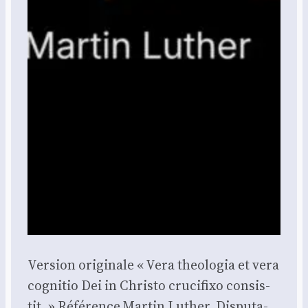
Ver­sion ori­gi­nale « Vera theo­lo­gia et vera
cog­ni­tio Dei in Chris­to cru­ci­fixo consis­
tit. » Réfé­rence Mar­tin Luther, Dis­pu­ta­