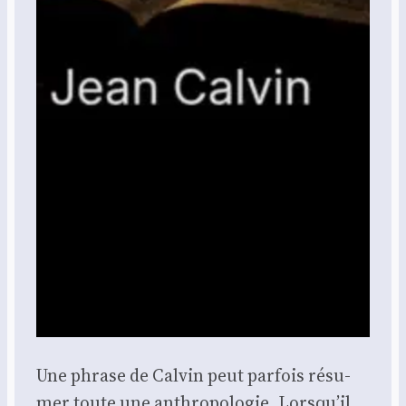
Une phrase de Cal­vin peut par­fois résu­
mer toute une anthro­po­lo­gie. Lorsqu’il