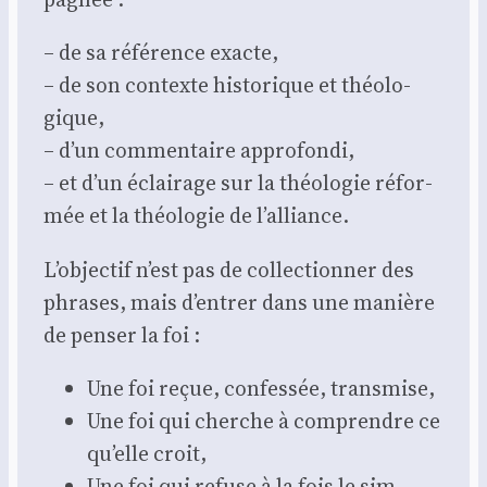
– de sa réfé­rence exacte,
– de son contexte his­to­rique et théo­lo­
gique,
– d’un com­men­taire appro­fon­di,
– et d’un éclai­rage sur la théo­lo­gie réfor­
mée et la théo­lo­gie de l’alliance.
L’objectif n’est pas de col­lec­tion­ner des
phrases, mais d’entrer dans une manière
de pen­ser la foi :
Une foi reçue, confes­sée, trans­mise,
Une foi qui cherche à com­prendre ce
qu’elle croit,
Une foi qui refuse à la fois le sim­