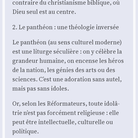
contraire du chris­tia­nisme biblique, où
Dieu seul est au centre.
2. Le pan­théon : une théo­lo­gie inver­sée
Le pan­théon (au sens cultu­rel moderne)
est une liturge sécu­lière : on y célèbre la
gran­deur humaine, on encense les héros
de la nation, les génies des arts ou des
sciences. C’est une ado­ra­tion sans autel,
mais pas sans idoles.
Or, selon les Réfor­ma­teurs, toute ido­lâ­
trie n’est pas for­cé­ment reli­gieuse : elle
peut être intel­lec­tuelle, cultu­relle ou
poli­tique.