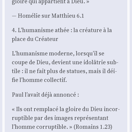
gloire qui appar­tient à Dieu. »
— Homé­lie sur Mat­thieu 6.1
4. L’humanisme athée : la créa­ture à la
place du Créa­teur
L’humanisme moderne, lorsqu’il se
coupe de Dieu, devient une ido­lâ­trie sub­
tile : il ne fait plus de sta­tues, mais il déi­
fie l’homme col­lec­tif.
Paul l’avait déjà annon­cé :
« Ils ont rem­pla­cé la gloire du Dieu incor­
rup­tible par des images repré­sen­tant
l’homme cor­rup­tible. » (Romains 1.23)