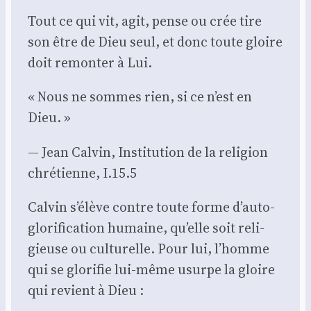
Tout
ce qui vit, agit, pense ou crée tire
son être de Dieu seul, et donc toute gloire
doit remon­ter à Lui.
« Nous ne sommes rien, si ce n’est en
Dieu. »
— Jean Cal­vin, Ins­ti­tu­tion de la reli­gion
chré­tienne, I.15.5
Cal­vin s’élève contre toute forme d’auto-
glorification humaine, qu’elle soit reli­
gieuse ou cultu­relle. Pour lui, l’homme
qui se glo­ri­fie lui-même usurpe la gloire
qui revient à Dieu :