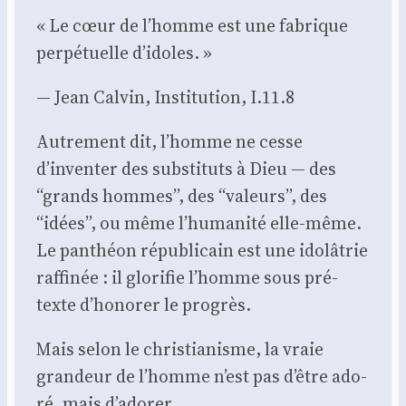
« Le cœur de l’homme est une fabrique
per­pé­tuelle d’idoles. »
— Jean Cal­vin, Ins­ti­tu­tion, I.11.8
Autre­ment dit, l’homme ne cesse
d’inventer des sub­sti­tuts à Dieu — des
“grands hommes”, des “valeurs”, des
“idées”, ou même l’humanité elle-même.
Le pan­théon répu­bli­cain est une ido­lâ­trie
raf­fi­née : il glo­ri­fie l’homme sous pré­
texte d’honorer le pro­grès.
Mais selon le chris­tia­nisme, la vraie
gran­deur de l’homme n’est pas d’être ado­
ré, mais d’adorer.