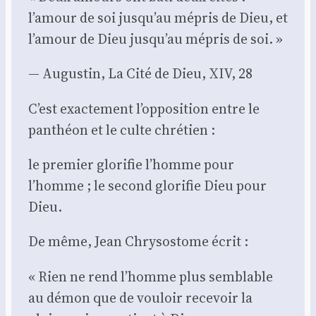
l’amour de soi jusqu’au mépris de Dieu, et
l’amour de Dieu jusqu’au mépris de soi. »
— Augus­tin, La Cité de Dieu, XIV, 28
C’est exac­te­ment l’opposition entre le
pan­théon et le culte chré­tien :
le pre­mier glo­ri­fie l’homme pour
l’homme ; le second glo­ri­fie Dieu pour
Dieu.
De même, Jean Chry­so­stome écrit :
« Rien ne rend l’homme plus sem­blable
au démon que de vou­loir rece­voir la