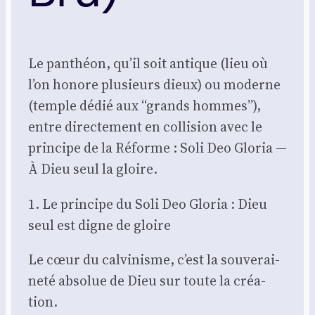
Le pan­théon, qu’il soit antique (lieu où
l’on honore plu­sieurs dieux) ou moderne
(temple dédié aux “grands hommes”),
entre direc­te­ment en col­li­sion avec le
prin­cipe de la Réforme : Soli Deo Glo­ria —
À Dieu seul la gloire.
1. Le prin­cipe du Soli Deo Glo­ria : Dieu
seul est digne de gloire
Le cœur du cal­vi­nisme, c’est la sou­ve­rai­
ne­té abso­lue de Dieu sur toute la créa­
tion.