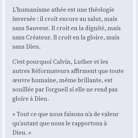
L’humanisme athée est une théo­lo­gie
inver­sée : il croit encore au salut, mais
sans Sau­veur. Il croit en la digni­té, mais
sans Créa­teur. Il croit en la gloire, mais
sans Dieu.
C’est pour­quoi Cal­vin, Luther et les
autres Réfor­ma­teurs affirment que toute
œuvre humaine, même brillante, est
souillée par l’orgueil si elle ne rend pas
gloire à Dieu.
« Tout ce que nous fai­sons n’a de valeur
qu’autant que nous le rap­por­tons à
Dieu. »