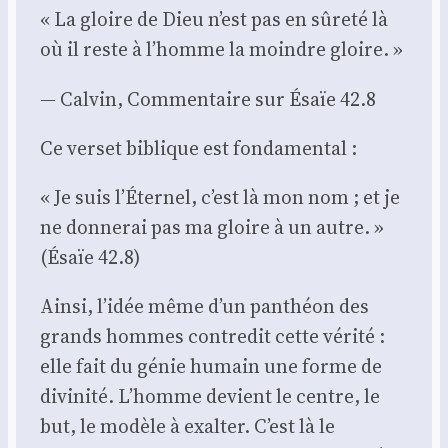
« La gloire de Dieu n’est pas en sûre­té là
où il reste à l’homme la moindre gloire. »
— Cal­vin, Com­men­taire sur Ésaïe 42.8
Ce ver­set biblique est fon­da­men­tal :
« Je suis l’Éternel, c’est là mon nom ; et je
ne don­ne­rai pas ma gloire à un autre. »
(Ésaïe 42.8)
Ain­si, l’idée même d’un pan­théon des
grands hommes contre­dit cette véri­té :
elle fait du génie humain une forme de
divi­ni­té. L’homme devient le centre, le
but, le modèle à exal­ter. C’est là le