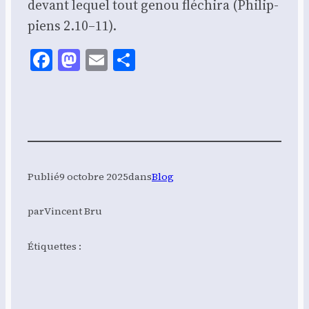
devant lequel tout genou flé­chi­ra (Phi­lip­
piens 2.10–11).
Facebook
Mastodon
Email
Share
Publié
9 octobre 2025
dans
Blog
par
Vincent Bru
Étiquettes :