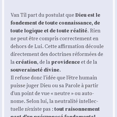
Van Til part du pos­tu­lat que
Dieu est le
fon­de­ment de toute connais­sance, de
toute logique et de toute réa­li­té
. Rien
ne peut être com­pris cor­rec­te­ment en
dehors de Lui. Cette affir­ma­tion découle
direc­te­ment des doc­trines réfor­mées de
la
créa­tion
, de la
pro­vi­dence
et de la
sou­ve­rai­ne­té divine
.
Il refuse donc l’idée que l’être humain
puisse juger Dieu ou sa Parole à par­tir
d’un point de vue « neutre » ou auto­
nome. Selon lui, la neu­tra­li­té intel­lec­
tuelle n’existe pas :
tout rai­son­ne­ment
part d’un pré­sup­po­sé fon­da­men­tal
—