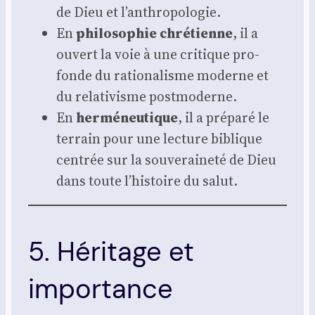
de Dieu et l’anthropologie.
En
phi­lo­so­phie chré­tienne
, il a
ouvert la voie à une cri­tique pro­
fonde du ratio­na­lisme moderne et
du rela­ti­visme post­mo­derne.
En
her­mé­neu­tique
, il a pré­pa­ré le
ter­rain pour une lec­ture biblique
cen­trée sur la sou­ve­rai­ne­té de Dieu
dans toute l’histoire du salut.
5. Héritage et
importance