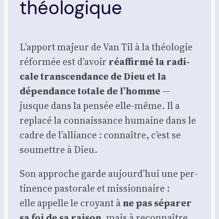
théologique
L’apport majeur de Van Til à la théo­lo­gie
réfor­mée est d’avoir
réaf­fir­mé la radi­
cale trans­cen­dance de Dieu et la
dépen­dance totale de l’homme
—
jusque dans la pen­sée elle-même. Il a
repla­cé la connais­sance humaine dans le
cadre de l’alliance : connaître, c’est se
sou­mettre à Dieu.
Son approche garde aujourd’hui une per­
ti­nence pas­to­rale et mis­sion­naire :
elle appelle le croyant à
ne pas sépa­rer
sa foi de sa rai­son
, mais à recon­naître