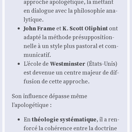
approche apo­lo­gé­tique, la met­tant
en dia­logue avec la phi­lo­so­phie ana­
ly­tique.
John Frame
et
K. Scott Oli­phint
ont
adap­té la méthode pré­sup­po­si­tion­
nelle à un style plus pas­to­ral et com­
mu­ni­ca­tif.
L’école de
West­mins­ter
(États-Unis)
est deve­nue un centre majeur de dif­
fu­sion de cette approche.
Son influence dépasse même
l’apologétique :
En
théo­lo­gie sys­té­ma­tique
, il a ren­
for­cé la cohé­rence entre la doc­trine