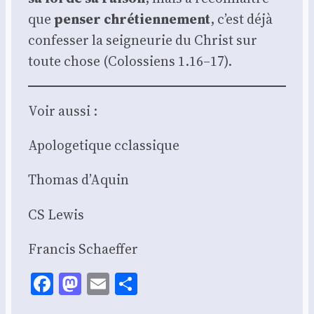
que
pen­ser chré­tien­ne­ment
, c’est déjà
confes­ser la sei­gneu­rie du Christ sur
toute chose (Colos­siens 1.16–17).
Voir aus­si :
Apo­lo­ge­tique cclas­sique
Tho­mas d’Aquin
CS Lewis
Fran­cis Schaef­fer
Facebook
Mastodon
Email
Share