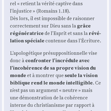
rel « retient la véri­té cap­tive dans
l’injustice » (Romains 1.18).
Dès lors, il est impos­sible de rai­son­ner
cor­rec­te­ment sur Dieu sans la
grâce
régé­né­ra­trice
de l’Esprit et sans la
révé­
la­tion spé­ciale
conte­nue dans l’Écriture.
L’apologétique pré­sup­po­si­tion­nelle vise
donc à
confron­ter l’incrédule avec
l’incohérence de sa propre vision du
monde
et à mon­trer que
seule la vision
biblique rend le monde intel­li­gible
. Ce
n’est pas un argu­ment « neutre » mais
une démons­tra­tion de la cohé­rence
interne du chris­tia­nisme par rap­port à