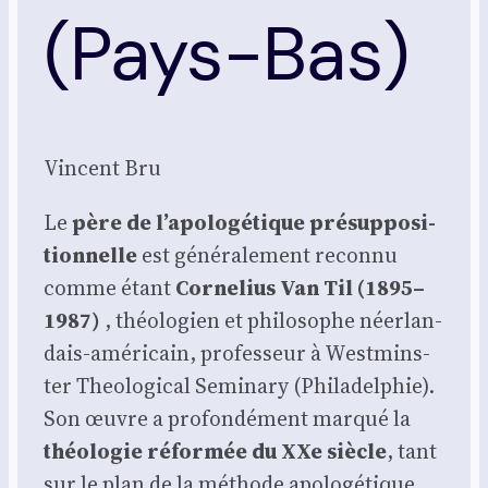
(Pays-Bas)
Vincent Bru
Le
père de l’apologétique pré­sup­po­si­
tion­nelle
est géné­ra­le­ment recon­nu
comme étant
Cor­ne­lius Van Til (1895–
1987)
, théo­lo­gien et phi­lo­sophe néer­lan­
dais-amé­ri­cain, pro­fes­seur à West­mins­
ter Theo­lo­gi­cal Semi­na­ry (Phi­la­del­phie).
Son œuvre a pro­fon­dé­ment mar­qué la
théo­lo­gie réfor­mée du XXe siècle
, tant
sur le plan de la méthode apo­lo­gé­tique