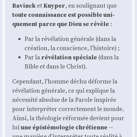
Bavinck
et
Kuy­per
, en sou­li­gnant que
toute connais­sance est pos­sible uni­
que­ment parce que Dieu se révèle
:
Par la révé­la­tion géné­rale (dans la
créa­tion, la conscience, l’histoire) ;
Par la
révé­la­tion spé­ciale
(dans la
Bible et dans le Christ).
Cepen­dant, l’homme déchu déforme la
révé­la­tion géné­rale, ce qui explique la
néces­si­té abso­lue de la Parole ins­pi­rée
pour inter­pré­ter cor­rec­te­ment le monde.
Ain­si, la théo­lo­gie réfor­mée devient pour
lui
une épis­té­mo­lo­gie chré­tienne
—
une manière d’interpréter toute réa­li­té à