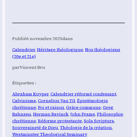
Publié
6 novembre 2025
dans
Calendrier
, 
Héritage théologique
, 
Nos théologiens
(20e et 21e)
par
Vincent Bru
Étiquettes :
Abraham Kuyper
, 
Calendrier réformé confessant
, 
Calvinisme
, 
Cornelius Van Til
, 
Épistémologie
chrétienne
, 
Foi et raison
, 
Grâce commune
, 
Greg
Bahnsen
, 
Herman Bavinck
, 
John Frame
, 
Philosophie
chrétienne
, 
Réforme protestante
, 
Sola Scriptura
, 
Souveraineté de Dieu
, 
Théologie de la création
, 
Westminster Theological Seminary