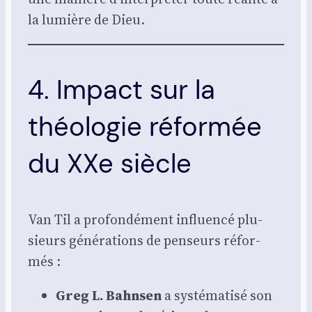
la lumière de Dieu.
4. Impact sur la
théologie réformée
du XXe siècle
Van Til a pro­fon­dé­ment influen­cé plu­
sieurs géné­ra­tions de pen­seurs réfor­
més :
Greg L. Bahn­sen
a sys­té­ma­ti­sé son