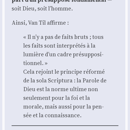
soit Dieu, soit l’homme.
Ain­si, Van Til affirme :
« Il n’y a pas de faits bruts ; tous
les faits sont inter­pré­tés à la
lumière d’un cadre pré­sup­po­si­
tion­nel. »
Cela rejoint le prin­cipe réfor­mé
de la sola Scrip­tu­ra : la Parole de
Dieu est la norme ultime non
seule­ment pour la foi et la
morale, mais aus­si pour la pen­
sée et la connais­sance.