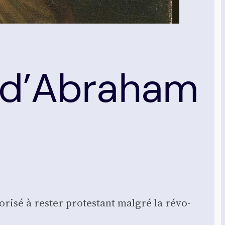
s d’Abraham
­sé à res­ter pro­tes­tant mal­gré la révo­