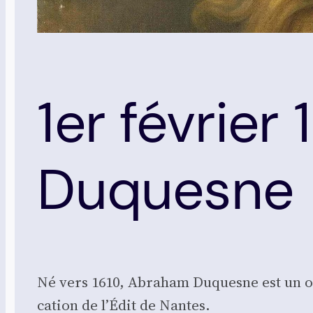
1er févrie
Duquesne
Né vers 1610, Abra­ham Duquesne est un offi
ca­tion de l’Édit de Nantes.