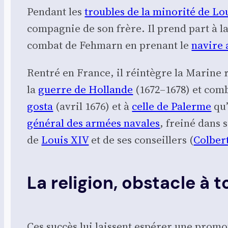
Pen­dant les
troubles de la mino­ri­té de L
com­pa­gnie de son frère. Il prend part à l
com­bat de Feh­marn en pre­nant le
navire 
Ren­tré en France, il réin­tègre la Marine
la
guerre de Hol­lande
(1672–1678) et com­
gos­ta
(avril 1676) et à
celle de Palerme
qu’
géné­ral des armées navales
, frei­né dans s
de
Louis
XIV
et de ses conseillers (
Col­ber
La religion, obstacle à
Ces suc­cès lui laissent espé­rer une pro­mo