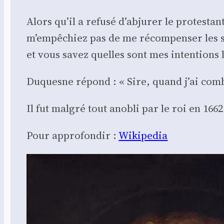
Alors qu’il a refu­sé d’abjurer le pro­tes­t
m’empêchiez pas de me récom­pen­ser les se
et vous savez quelles sont mes inten­tions l
Duquesne répond : « Sire, quand j’ai com­bat
Il fut mal­gré tout ano­bli par le roi en 1662
Pour appro­fon­dir :
Wiki­pe­dia