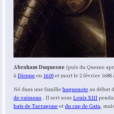
Abra­ham Duquesne
(puis du Quesne aprè
à
Dieppe
en
1610
et mort le 2 février 1688
Né dans une famille
hugue­note
au début d
de vais­seau
. Il sert sous
Louis
XIII
pen­da
bats de Tar­ra­gone
et
du cap de Gata
, mai