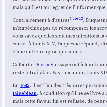
mais qu’il est au regret de l’in­for­mer que sa
Note 12
Contrai­re­ment à d’autres
, Duquesne 
m’empêchiez pas de récom­pen­ser les ser­vi
vous savez quelles sont mes inten­tions là-
cause. À Louis XIV, Duquesne répond, sûr de 
d’une autre reli­gion que moi. »
Col­bert et
Bos­suet
essaye­ront à leur tour de
reste intrai­table. Pas ran­cu­nier, Louis XI
En
1685
, il est l’un des très rares per­son­n
tai­ne­bleau
, à condi­tion qu’il ne se livre 
mais cette faveur lui est refu­sée, de peur q