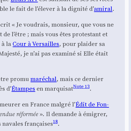
 le fait de l’é­le­ver à la digni­té d’
ami­ral
.
 écrit « Je vou­drais, mon­sieur, que vous ne
e l’être ; mais vous êtes pro­tes­tant et
 à la
Cour à Ver­sailles
, pour plai­der sa
es­té, je n’ai pas exa­mi­né si Elle était
d’être pro­mu
maré­chal
, mais ce der­nier
Note 13
ès d’
Étampes
en mar­qui­sat
.
meu­rer en France mal­gré l’
Édit de Fon­
­ten­due réfor­mée
». Il demande à émi­grer,
18
es navales fran­çaises
.