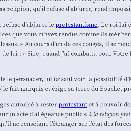
 reli­gion, qu’il refuse d’ab­ju­rer, rend impos­sible
refuse d’ab­ju­rer le
pro­tes­tan­tisme
. Le roi lui
ces que vous m’a­vez ren­dus comme ils méritent d
des­sus. » Au cours d’un de ces congés, il se rend
lui : « Sire, quand j’ai com­bat­tu pour Votre Maj
 le per­sua­der, lui fai­sant voir la pos­si­bi­li­té 
V le fait mar­quis et érige sa terre du Bou­chet pr
ages auto­ri­sé à res­ter
pro­tes­tant
et à pou­voir de
à aucun acte d’al­lé­geance public «
à la reli­gion pré
u’il ne ren­seigne l’é­tran­ger sur l’é­tat des forc