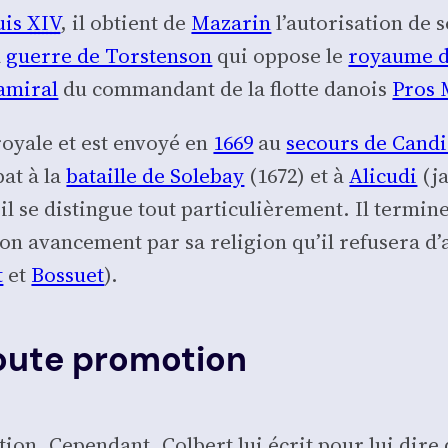
ouis
XIV
, il obtient de
Maza­rin
l’au­to­ri­sa­tion de
a
guerre de Tors­ten­son
qui oppose le
royaume d
ami­ral
du com­man­dant de la flotte danois
Pros
 royale et est envoyé en
1669
au
secours de Can­d
bat à la
bataille de Sole­bay
(1672) et à
Ali­cu­di
(ja
il se dis­tingue tout par­ti­cu­liè­re­ment. Il ter­m
on avan­ce­ment par sa reli­gion qu’il refu­se­ra d’a
t
et
Bos­suet
).
 toute promotion
­tion. Cepen­dant, Col­bert lui écrit pour lui dir