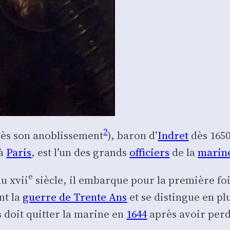
2
s son ano­blis­se­ment
), baron d’
Indret
dès 165
 à
Paris
, est l’un des grands
offi­ciers
de la
marin
e
u xvii
siècle, il embarque pour la pre­mière fo
nt la
guerre de Trente Ans
et se dis­tingue en p
s doit quit­ter la marine en
1644
après avoir per­