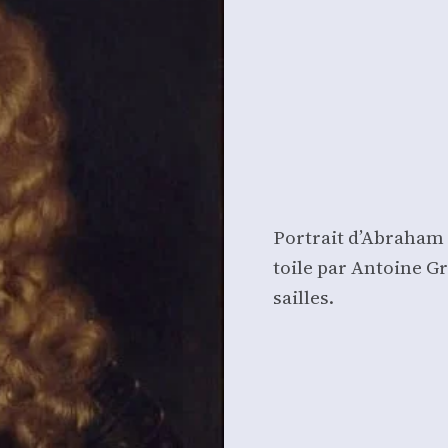
Por­trait d’A­bra­h
toile par Antoine Gr
sailles.