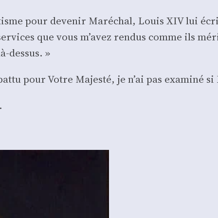
an­tisme pour deve­nir Maré­chal, Louis XIV lui écr
r­vices que vous m’avez ren­dus comme ils mérite
à-des­sus. »
­tu pour Votre Majes­té, je n’ai pas exa­mi­né si 
.