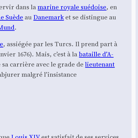
 ser­vir dans la
marine royale sué­doise
, en
e Suède
au
Dane­mark
et se dis­tingue au
 Mund
.
ie
, assié­gée par les Turcs. Il prend part à
n­vier 1676). Mais, c’est à la
bataille d’A­
ine sa car­rière avec le grade de
lieu­te­nant
b­ju­rer mal­gré l’in­sis­tance
e que
Louis XIV
est satis­fait de ses ser­vices