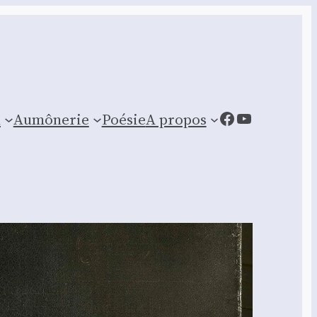
Facebook
YouTube
n
Aumônerie
Poésie
A propos