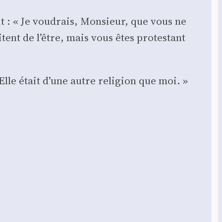
it : « Je vou­drais, Mon­sieur, que vous ne
nt de l’être, mais vous êtes pro­tes­tant
Elle était d’une autre reli­gion que moi. »