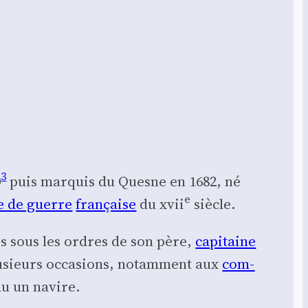
3
0
puis mar­quis du Quesne en 1682, né
e
e de guerre
fran­çaise
du xvii
siècle.
is sous les ordres de son père,
capi­taine
lu­sieurs occa­sions, notam­ment aux
com­
du un navire.