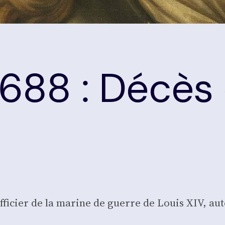
r 1688 : Décè
­cier de la marine de guerre de Louis XIV, auto­ri