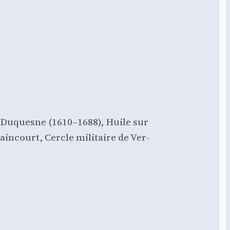
am Duquesne (1610–1688), Huile sur
ain­court, Cercle mili­taire de Ver­