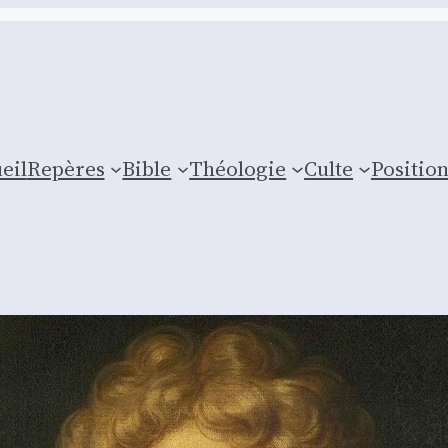
eil
Repères
Bible
Théologie
Culte
Posi­tio