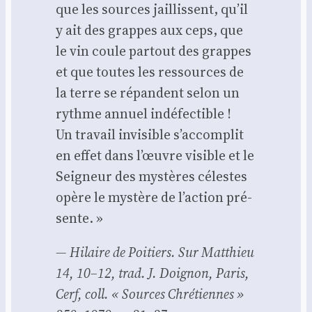
que les sources jaillissent, qu’il
y ait des grappes aux ceps, que
le vin coule par­tout des grappes
et que toutes les res­sources de
la terre se répandent selon un
rythme annuel indé­fec­tible !
Un tra­vail invi­sible s’ac­com­plit
en effet dans l’œuvre visible et le
Sei­gneur des mys­tères célestes
opère le mys­tère de l’ac­tion pré­
sente. »
— Hilaire de Poi­tiers.
Sur Mat­thieu
14, 10–12
, trad. J. Doi­gnon, Paris,
Cerf, coll. « Sources Chré­tiennes »