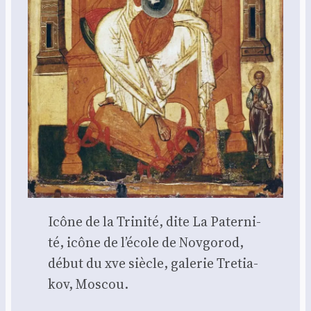
Icône de la Tri­ni­té, dite La Pater­ni­
té, icône de l’é­cole de Nov­go­rod,
début du xve siècle, gale­rie Tre­tia­
kov, Mos­cou.