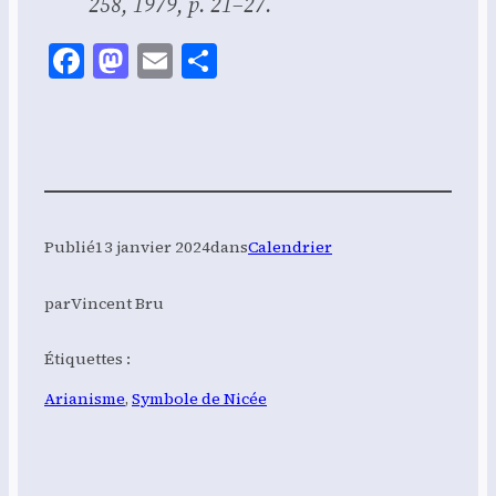
258, 1979, p. 21–27.
Facebook
Mastodon
Email
Share
Publié
13 janvier 2024
dans
Calendrier
par
Vincent Bru
Étiquettes :
Arianisme
, 
Symbole de Nicée