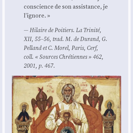
conscience de son assis­tance, je
l’i­gnore. »
— Hilaire de Poi­tiers.
La Tri­ni­té,
XII, 55–56
, trad. M. de Durand, G.
Pel­land et C. Morel, Paris, Cerf,
coll. « Sources Chré­tiennes » 462,
2001, p. 467.