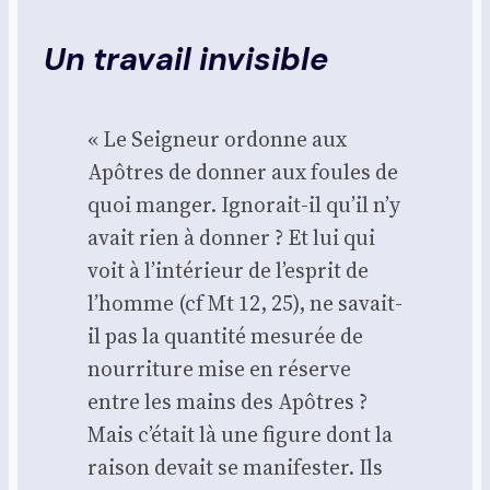
Un travail invisible
« Le Sei­gneur ordonne aux
Apôtres de don­ner aux foules de
quoi man­ger. Igno­rait-il qu’il n’y
avait rien à don­ner ? Et lui qui
voit à l’in­té­rieur de l’es­prit de
l’homme (cf Mt 12, 25), ne savait-
il pas la quan­ti­té mesu­rée de
nour­ri­ture mise en réserve
entre les mains des Apôtres ?
Mais c’é­tait là une figure dont la
rai­son devait se mani­fes­ter. Ils