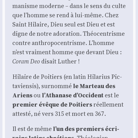
ma­nisme moderne – dans le sens du culte
que l’homme se rend à lui-même. Chez
Saint Hilaire, Dieu seul est Dieu et est
digne de notre ado­ra­tion. Théo­cen­trisme
contre anthro­po­cen­trisme. L’homme
n’est vrai­ment homme que devant Dieu :
Coram Deo
disait Luther !
Hilaire de Poi­tiers (en latin Hila­rius Pic­
ta­vien­sis), sur­nom­mé
le Mar­teau des
Ariens
ou
l’A­tha­nase d’Oc­ci­dent
est le
pre­mier évêque de Poi­tiers
réel­le­ment
attes­té, né vers 315 et mort en 367.
Il est de même
l’un des pre­miers écri­
vains latins chré­tiens
. Théo­lo­gien