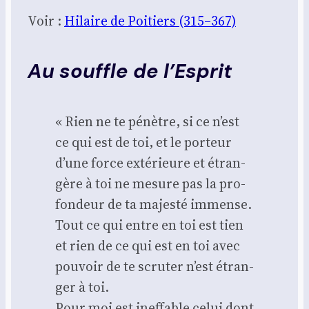
Voir :
Hilaire de Poi­tiers (315–367)
Au souffle de l’Esprit
« Rien ne te pénètre, si ce n’est
ce qui est de toi, et le por­teur
d’une force exté­rieure et étran­
gère à toi ne mesure pas la pro­
fon­deur de ta majes­té immense.
Tout ce qui entre en toi est tien
et rien de ce qui est en toi avec
pou­voir de te scru­ter n’est étran­
ger à toi.
Pour moi est inef­fable celui dont