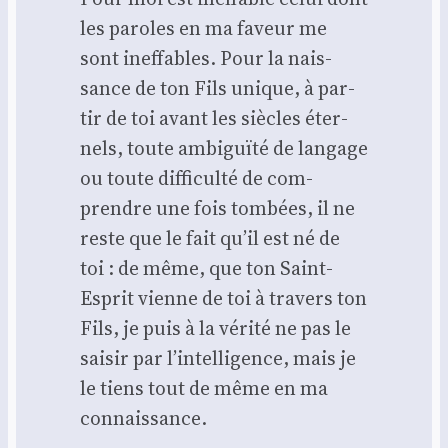
les paroles en ma faveur me
sont inef­fables. Pour la nais­
sance de ton Fils unique, à par­
tir de toi avant les siècles éter­
nels, toute ambi­guï­té de lan­gage
ou toute dif­fi­cul­té de com­
prendre une fois tom­bées, il ne
reste que le fait qu’il est né de
toi : de même, que ton Saint-
Esprit vienne de toi à tra­vers ton
Fils, je puis à la véri­té ne pas le
sai­sir par l’in­tel­li­gence, mais je
le tiens tout de même en ma
connais­sance.