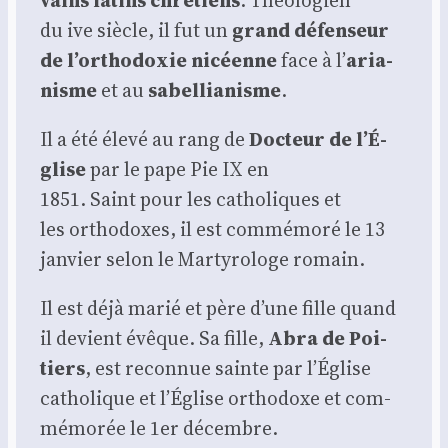
du ive siècle, il fut un
grand défen­seur
de l’or­tho­doxie nicéenne
face à l’
aria­
nisme
et au
sabel­lia­nisme
.
Il a été éle­vé au rang de
Doc­teur de l’É­
glise
par le pape Pie IX en
1851. Saint pour les catho­liques et
les ortho­doxes, il est com­mé­mo­ré le 13
jan­vier selon le Mar­ty­ro­loge romain.
Il est déjà marié et père d’une fille quand
il devient évêque. Sa fille,
Abra de Poi­
tiers
, est recon­nue sainte par l’É­glise
catho­lique et l’É­glise ortho­doxe et com­
mé­mo­rée le 1er décembre.