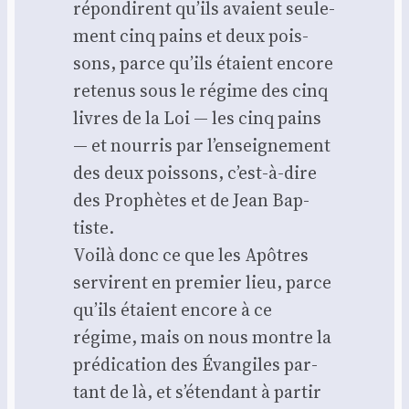
répon­dirent qu’ils avaient seule­
ment cinq pains et deux pois­
sons, parce qu’ils étaient encore
rete­nus sous le régime des cinq
livres de la Loi — les cinq pains
— et nour­ris par l’en­sei­gne­ment
des deux pois­sons, c’est-à-dire
des Pro­phètes et de Jean Bap­
tiste.
Voi­là donc ce que les Apôtres
ser­virent en pre­mier lieu, parce
qu’ils étaient encore à ce
régime, mais on nous montre la
pré­di­ca­tion des Évan­giles par­
tant de là, et s’é­ten­dant à par­tir