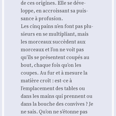
de ces ori­gines. Elle se déve­
loppe, en accrois­sant sa puis­
sance à pro­fu­sion.
Les cinq pains n’en font pas plu­
sieurs en se mul­ti­pliant, mais
les mor­ceaux suc­cèdent aux
mor­ceaux et l’on ne voit pas
qu’ils se pré­sentent cou­pés au
bout, chaque fois qu’on les
coupes. Au fur et à mesure la
matière croît : est-ce à
l’emplacement des tables ou
dans les mains qui prennent ou
dans la bouche des convives ? Je
ne sais. Qu’on ne s’é­tonne pas