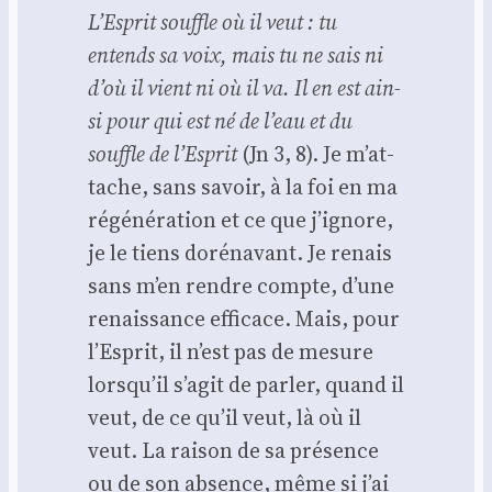
L’Es­prit souffle où il veut : tu
entends sa voix, mais tu ne sais ni
d’où il vient ni où il va. Il en est ain­
si pour qui est né de l’eau et du
souffle de l’Es­prit
(Jn 3, 8). Je m’at­
tache, sans savoir, à la foi en ma
régé­né­ra­tion et ce que j’i­gnore,
je le tiens doré­na­vant. Je renais
sans m’en rendre compte, d’une
renais­sance effi­cace. Mais, pour
l’Es­prit, il n’est pas de mesure
lors­qu’il s’a­git de par­ler, quand il
veut, de ce qu’il veut, là où il
veut. La rai­son de sa pré­sence
ou de son absence, même si j’ai