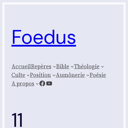
Aller
au
contenu
Foedus
Accueil
Repères
Bible
Théologie
Culte
Posi­tion
Aumônerie
Poésie
Facebook
YouTube
A propos
11