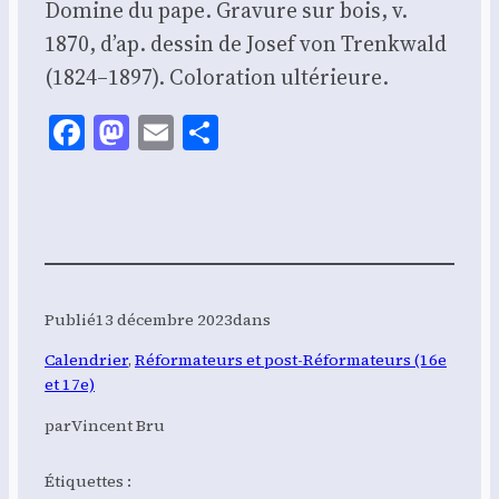
Domine du pape. Gra­vure sur bois, v.
1870, d’ap. des­sin de Josef von Trenk­wald
(1824–1897). Colo­ra­tion ulté­rieure.
Facebook
Mastodon
Email
Share
Publié
13 décembre 2023
dans
Calendrier
, 
Réformateurs et post-Réformateurs (16e
et 17e)
par
Vincent Bru
Étiquettes :