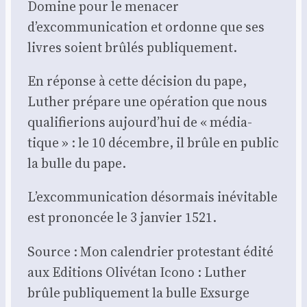
Domine pour le mena­cer
d’excommunication et ordonne que ses
livres soient brû­lés publi­que­ment.
En réponse à cette déci­sion du pape,
Luther pré­pare une opé­ra­tion que nous
qua­li­fie­rions aujourd’hui de « média­
tique » : le 10 décembre, il brûle en public
la bulle du pape.
L’excommunication désor­mais inévi­table
est pro­non­cée le 3 jan­vier 1521.
Source : Mon calen­drier pro­tes­tant édi­té
aux Edi­tions Oli­vé­tan Ico­no : Luther
brûle publi­que­ment la bulle Exsurge