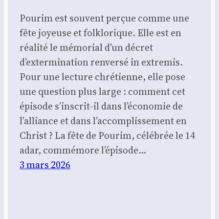
Pou­rim est sou­vent per­çue comme une
fête joyeuse et folk­lo­rique. Elle est en
réa­li­té le mémo­rial d’un décret
d’extermination ren­ver­sé in extre­mis.
Pour une lec­ture chré­tienne, elle pose
une ques­tion plus large : com­ment cet
épi­sode s’inscrit-il dans l’économie de
l’alliance et dans l’accomplissement en
Christ ? La fête de Pou­rim, célé­brée le 14
adar, com­mé­more l’épisode…
3 mars 2026