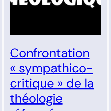
Confrontation
« sympathico-
critique » de la
théologie