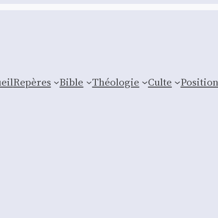
eil
Repères
Bible
Théologie
Culte
Posi­tio