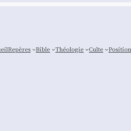
eil
Repères
Bible
Théologie
Culte
Posi­tio