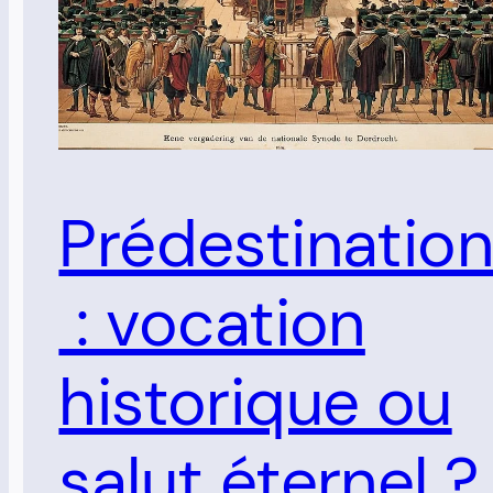
Prédestinatio
: vocation
historique ou
salut éternel ?