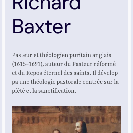
Richard
Baxter
Pas­teur et théo­lo­gien puri­tain anglais
(1615–1691), auteur du Pas­teur réfor­mé
et du Repos éter­nel des saints. Il déve­lop­
pa une théo­lo­gie pas­to­rale cen­trée sur la
pié­té et la sanc­ti­fi­ca­tion.