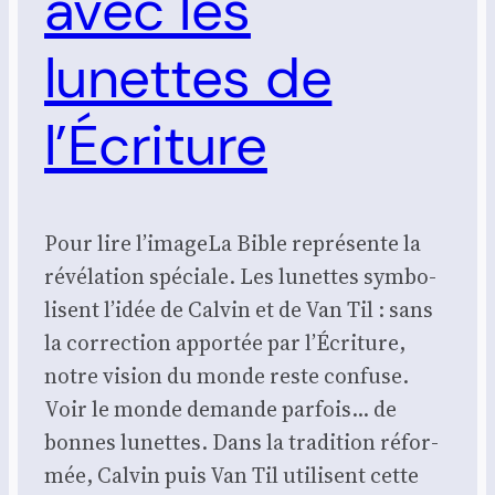
avec les
lunettes de
l’Écriture
Pour lire l’i­mageLa Bible repré­sente la
révé­la­tion spé­ciale. Les lunettes sym­bo­
lisent l’idée de Cal­vin et de Van Til : sans
la cor­rec­tion appor­tée par l’Écriture,
notre vision du monde reste confuse.
Voir le monde demande par­fois… de
bonnes lunettes. Dans la tra­di­tion réfor­
mée, Cal­vin puis Van Til uti­lisent cette