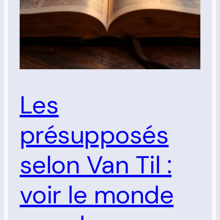
Les
présupposés
selon Van Til :
voir le monde