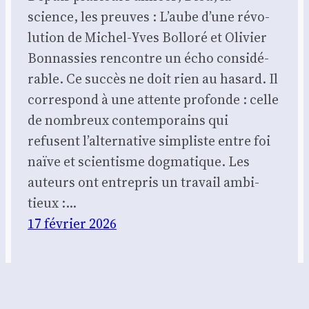
science, les preuves : L’aube d’une révo­
lu­tion de Michel-Yves Bol­lo­ré et Oli­vier
Bon­nas­sies ren­contre un écho consi­dé­
rable. Ce suc­cès ne doit rien au hasard. Il
cor­res­pond à une attente pro­fonde : celle
de nom­breux contem­po­rains qui
refusent l’alternative sim­pliste entre foi
naïve et scien­tisme dog­ma­tique. Les
auteurs ont entre­pris un tra­vail ambi­
tieux :…
17 février 2026