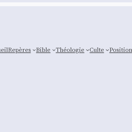
eil
Repères
Bible
Théologie
Culte
Posi­tio