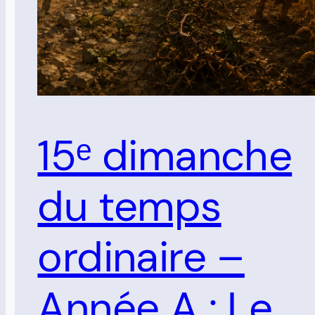
15ᵉ dimanche
du temps
ordinaire –
Année A : Le