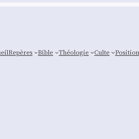
eil
Repères
Bible
Théologie
Culte
Posi­tio